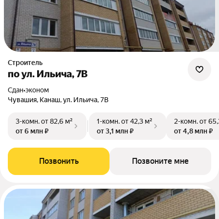
Строитель
по ул. Ильича, 7В
Сдан
•
эконом
Чувашия, Канаш, ул. Ильича, 7В
3-комн.
от 82,6 м²
1-комн.
от 42,3 м²
2-комн.
от 65,
от 6 млн ₽
от 3,1 млн ₽
от 4,8 млн ₽
Позвонить
Позвоните мне