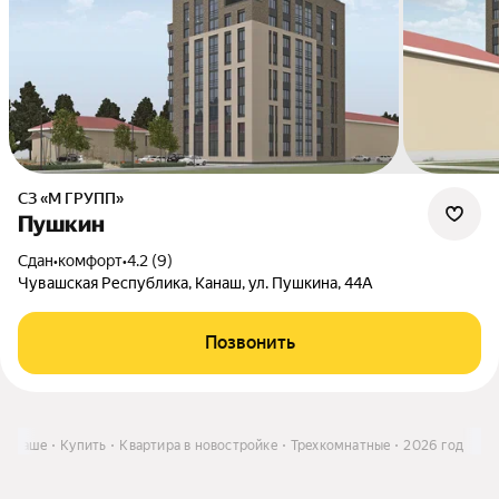
СЗ «М ГРУПП»
Пушкин
Сдан
•
комфорт
•
4.2 (9)
Чувашская Республика, Канаш, ул. Пушкина, 44А
Позвонить
 Канаше
Купить
Квартира в новостройке
Трехкомнатные
2026 год