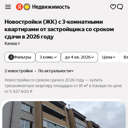
Новостройки (ЖК) с 3-комнатными
квартирами от застройщика со сроком
сдачи в 2026 году
Канаш
Фильтры
3 комн.
до 4 кв. 2026
Цена
Вз
3
2 новостройки
•
по актуальности
Новостройки со сроком сдачи в 2026 году — купить
трехкомнатную квартиру площадью от 81 м² в Канаше по цене
от 5 927 600 ₽