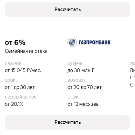
Рассчитать
от 6%
Семейная ипотека
платёж
сумма
п
от 15 045 ₽/мес.
до 30 млн ₽
В
С
срок
возраст
С
от 1 до 30 лет
от 20 до 70 лет
первый взнос
стаж
от 20,1%
от 12 месяцев
Рассчитать