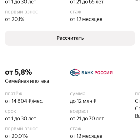
от 1 до 30 лет
от 21 до 65 лет
первый взнос
стаж
от 20,1%
от 12 месяцев
Рассчитать
от 5,8%
Семейная ипотека
платёж
сумма
п
от 14 804 ₽/мес.
до 12 млн ₽
С
С
срок
возраст
В
от 1 до 30 лет
от 21 до 70 лет
первый взнос
стаж
от 20,01%
от 12 месяцев