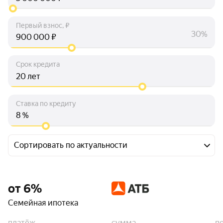
Первый взнос, ₽
30%
₽
Срок кредита
лет
Ставка по кредиту
%
Сортировать по актуальности
от 6%
Семейная ипотека
платёж
сумма
п