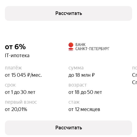
Рассчитать
от 6%
IT-ипотека
платёж
сумма
п
от 15 045 ₽/мес.
до 18 млн ₽
С
С
срок
возраст
от 1 до 30 лет
от 18 до 50 лет
первый взнос
стаж
от 20,01%
от 12 месяцев
Рассчитать