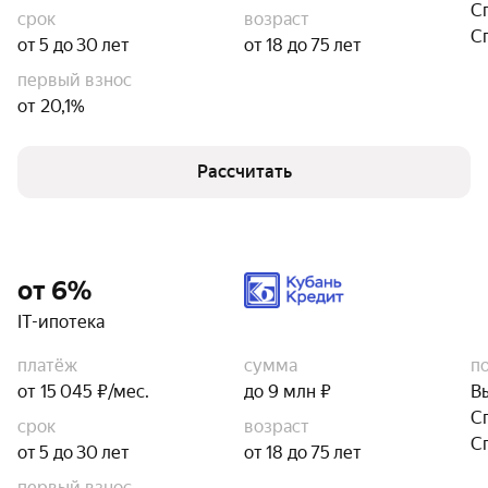
С
срок
возраст
С
от 5 до 30 лет
от 18 до 75 лет
первый взнос
от 20,1%
Рассчитать
от 6%
IT-ипотека
платёж
сумма
п
от 15 045 ₽/мес.
до 9 млн ₽
В
С
срок
возраст
С
от 5 до 30 лет
от 18 до 75 лет
первый взнос