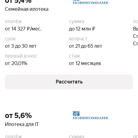
от 5,4%
Семейная ипотека
платёж
сумма
п
от 14 327 ₽/мес.
до 12 млн ₽
В
С
срок
возраст
С
от 3 до 30 лет
от 21 до 65 лет
первый взнос
стаж
от 20,01%
от 12 месяцев
Рассчитать
от 5,6%
Ипотека для IT
платёж
сумма
п