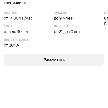
специалистов
платёж
сумма
п
от 14 804 ₽/мес.
до 9 млн ₽
С
В
срок
возраст
от 5 до 30 лет
от 21 до 70 лет
первый взнос
от 20,1%
Рассчитать