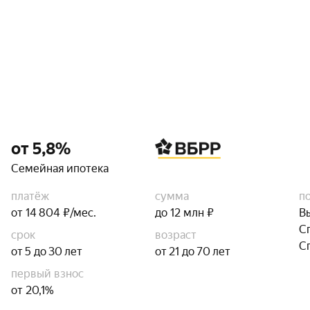
от 5,8%
Семейная ипотека
платёж
сумма
п
от 14 804 ₽/мес.
до 12 млн ₽
В
С
срок
возраст
С
от 5 до 30 лет
от 21 до 70 лет
первый взнос
от 20,1%