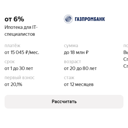
от 6%
Ипотека для IT-
специалистов
платёж
сумма
п
от 15 045 ₽/мес.
до 18 млн ₽
В
С
срок
возраст
С
от 1 до 30 лет
от 20 до 80 лет
первый взнос
стаж
от 20,1%
от 12 месяцев
Рассчитать