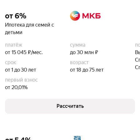
от 6%
Ипотека для семей с
детьми
платёж
сумма
п
от 15 045 ₽/мес.
до 30 млн ₽
В
С
срок
возраст
С
от 1 до 30 лет
от 18 до 75 лет
первый взнос
от 20,01%
Рассчитать