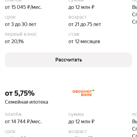
от 15 045 ₽/мес.
до 12 млн ₽
В
С
срок
возраст
С
от 3 до 30 лет
от 21 до 75 лет
первый взнос
стаж
от 20,1%
от 12 месяцев
Рассчитать
от 5,75%
Семейная ипотека
платёж
сумма
п
от 14 744 ₽/мес.
до 12 млн ₽
В
С
срок
возраст
С