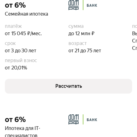
от 6%
Семейная ипотека
платёж
сумма
п
от 15 045 ₽/мес.
до 12 млн ₽
В
С
срок
возраст
С
от 3 до 30 лет
от 21 до 75 лет
первый взнос
от 20,01%
Рассчитать
от 6%
Ипотека для IT-
специалистов