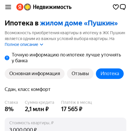
Ипотека в
жилом доме «Пушкин»
Возможность приобретения квартиры в ипотеку в ЖК Пушкин
является одним из важных условий выбора квартиры. На
странице мы собрали программы кредитования банков для
Полное описание
покупки квартиры в ипотеку от 3.5%.
Точную информацию по ипотеке лучше уточнять
у банка
Основная информация
Отзывы
Ипотека
Сдан, класс комфорт
Ставка
Сумма кредита
Платёж в месяц
8%
2,1 млн ₽
17 565 ₽
Стоимость квартиры, ₽
₽