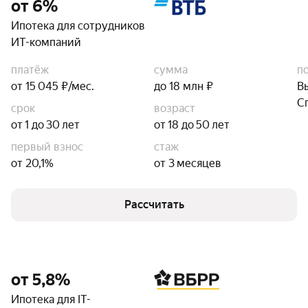
от 6%
Ипотека для сотрудников
ИТ-компаний
платёж
сумма
п
от 15 045 ₽/мес.
до 18 млн ₽
В
С
срок
возраст
от 1 до 30 лет
от 18 до 50 лет
первый взнос
стаж
от 20,1%
от 3 месяцев
Рассчитать
от 5,8%
Ипотека для IT-