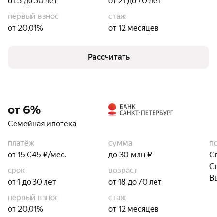
от 3 до 30 лет
от 21 до 70 лет
первый взнос
стаж
от 20,01%
от 12 месяцев
Рассчитать
от 6%
Семейная ипотека
платёж
сумма
п
от 15 045 ₽/мес.
до 30 млн ₽
С
С
срок
возраст
В
от 1 до 30 лет
от 18 до 70 лет
первый взнос
стаж
от 20,01%
от 12 месяцев