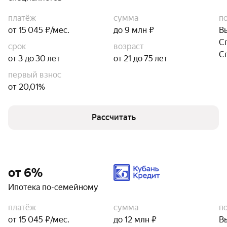
платёж
сумма
п
от 15 045 ₽/мес.
до 9 млн ₽
В
С
срок
возраст
С
от 3 до 30 лет
от 21 до 75 лет
первый взнос
от 20,01%
Рассчитать
от 6%
Ипотека по-семейному
платёж
сумма
п
от 15 045 ₽/мес.
до 12 млн ₽
В