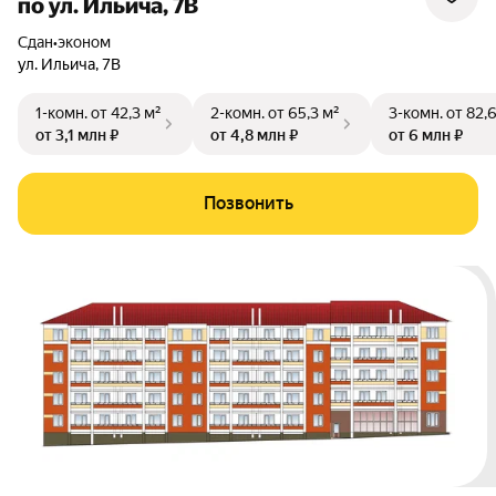
по ул. Ильича, 7В
Сдан
•
эконом
ул. Ильича
,
7В
1-комн.
от 42,3 м²
2-комн.
от 65,3 м²
3-комн.
от 82,
от 3,1 млн ₽
от 4,8 млн ₽
от 6 млн ₽
Позвонить