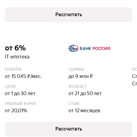
Рассчитать
от 6%
IT-ипотека
платёж
сумма
п
от 15 045 ₽/мес.
до 9 млн ₽
С
С
срок
возраст
от 1 до 30 лет
от 21 до 50 лет
первый взнос
стаж
от 20,01%
от 12 месяцев
Рассчитать