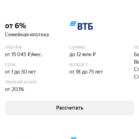
от 6%
Семейная ипотека
платёж
сумма
п
от 15 045 ₽/мес.
до 12 млн ₽
Б
В
срок
возраст
С
от 1 до 30 лет
от 18 до 75 лет
С
первый взнос
от 20,1%
Рассчитать