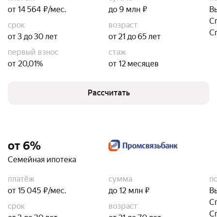
от 14 564 ₽/мес.
до 9 млн ₽
В
С
срок
возраст
С
от 3 до 30 лет
от 21 до 65 лет
первый взнос
стаж
от 20,01%
от 12 месяцев
Рассчитать
от 6%
Семейная ипотека
платёж
сумма
п
от 15 045 ₽/мес.
до 12 млн ₽
В
С
срок
возраст
С