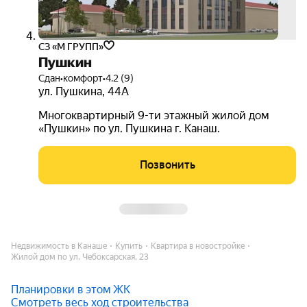
СЗ «М ГРУПП»
Пушкин
Сдан
•
комфорт
•
4.2 (9)
ул. Пушкина
,
44А
Многоквартирный 9-ти этажный жилой дом
«Пушкин» по ул. Пушкина г. Канаш.
Позвонить
Недвижимость в Канаше
Купить
Квартира в новостройке
Жилой дом по ул. Чебоксарская, 23
Планировки в этом ЖК
Смотреть весь ход строительства