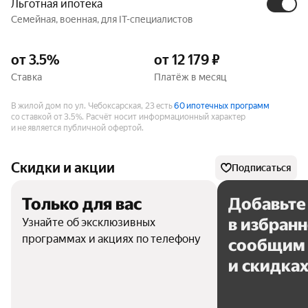
Льготная ипотека
Семейная, военная, для IT-специалистов
от 3.5%
от 12 179 ₽
Ставка
Платёж в месяц
В жилой дом по ул. Чебоксарская, 23 есть
60 ипотечных программ
со ставкой от 3.5%.
Расчёт носит информационный характер
и не является публичной офертой.
Скидки и акции
Подписаться
Только для вас
Добавьте
в избран
Узнайте об эксклюзивных
программах и акциях по телефону
сообщим 
и скидка