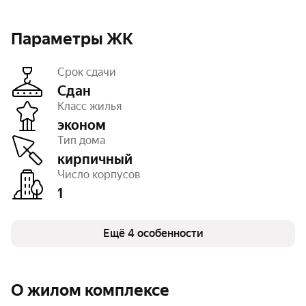
Параметры ЖК
Срок сдачи
Сдан
Класс жилья
эконом
Этажность
7
Тип дома
Тип договора
ДКП
Очереди
1
кирпичный
Число квартир
42
Число корпусов
1
Ещё 4 особенности
О жилом комплексе