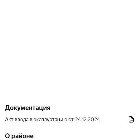
умиротворения.
Инфраструктура
Территория комплекса оборудована парковочной
зоной для автомобилей, а также специальными
площадками для детских игр и занятий спортом.
Система безопасности жильцов включает
домофонное оборудование.
В непосредственной близости от комплекса
расположены:
Документация
Средняя общеобразовательная школа № 3;
Акт ввода в эксплуатацию от 24.12.2024
Детский сад № 9;
О районе