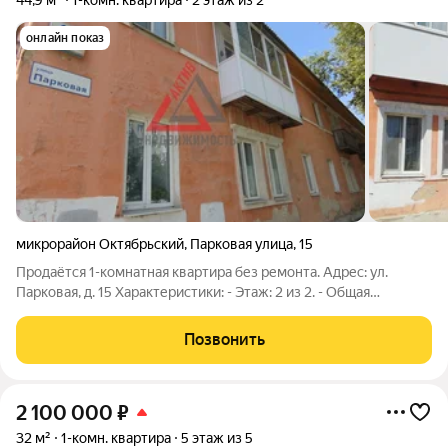
44,9 м²
1-комн. квартира
2 этаж из 2
онлайн показ
микрорайон Октябрьский
,
Парковая улица
,
15
Продаётся 1-комнатная квартира без ремонта. Адрес: ул.
Парковая, д. 15 Характеристики: - Этаж: 2 из 2. - Общая
площадь: 44,9 м. - Имеется балкон. - В шаговой доступности
магазин «Бобёр Строй» все стройматериалы рядом. - Рядом
Позвонить
находится банный
2 100 000
₽
32 м²
1-комн. квартира
5 этаж из 5