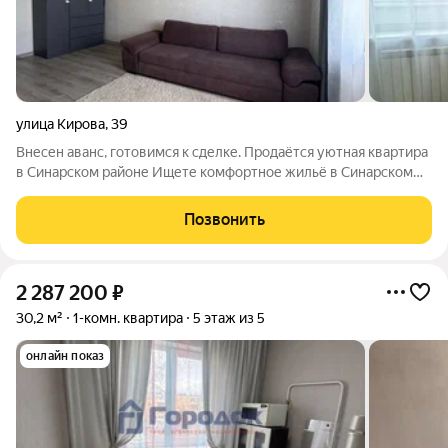
улица Кирова
,
39
Внесен аванс, готовимся к сделке. Продаётся уютная квартира
в Синарском районе Ищете комфортное жильё в Синарском
районе? Предлагаем вашему вниманию квартиру с
продуманной планировкой и отличной инфраструктурой
Позвонить
вокруг! Основные характеристики:
2 287 200
₽
30,2 м²
1-комн. квартира
5 этаж из 5
онлайн показ