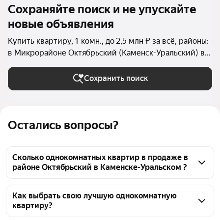
Сохраняйте поиск и не упускайте
новые объявления
Купить квартиру, 1-комн., до 2,5 млн ₽ за всё, районы:
в Микрорайоне Октябрьский (Каменск-Уральский) в
Каменске-Уральском
Сохранить поиск
Остались вопросы?
Сколько однокомнатных квартир в продаже в
районе Октябрьский в Каменске-Уральском ?
На Яндекс Недвижимости в продаже в районе 
Октябрьский в Каменске-Уральском 22 
Как выбрать свою лучшую однокомнатную
квартиру?
однокомнатных квартиры, из них 1 объявление от 
собственников, 21 объявление от агентств