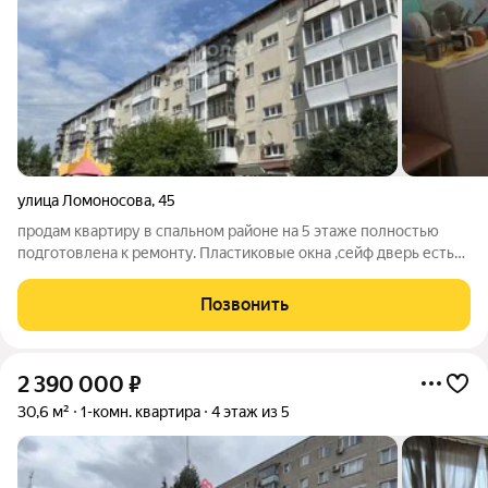
улица Ломоносова
,
45
продам квартиру в спальном районе на 5 этаже полностью
подготовлена к ремонту. Пластиковые окна ,сейф дверь есть
балкон ,большая кладовка В шаговой доступности школа, авто
и ж д вокзал .ОЛИМП .один взрослый собственник быстрый
Позвонить
выход на сделку.
2 390 000
₽
30,6 м²
1-комн. квартира
4 этаж из 5