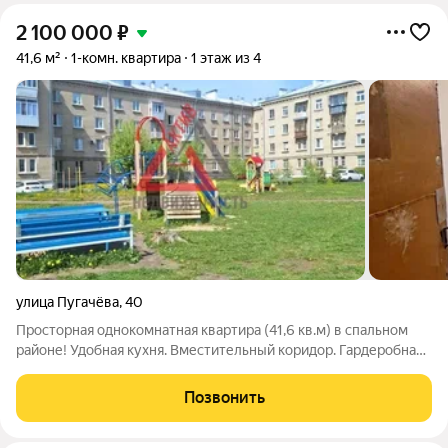
2 100 000
₽
41,6 м²
1-комн. квартира
1 этаж из 4
улица Пугачёва
,
40
Просторная однокомнатная квартира (41,6 кв.м) в спальном
районе! Удобная кухня. Вместительный коридор. Гардеробная.
Санузел раздельный. Высокие потолки. Один взрослый
собственник, прописанных нет. Без долгов, арестов,
Позвонить
обременений. В шаговой