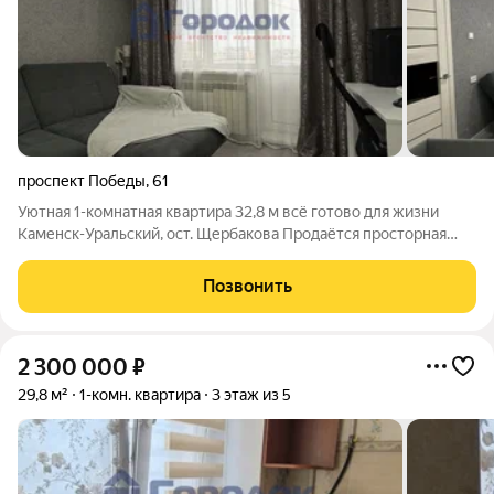
проспект Победы
,
61
Уютная 1-комнатная квартира 32,8 м всё готово для жизни
Каменск-Уральский, ост. Щербакова Продаётся просторная
однокомнатная квартира площадью 32,8 м, из которых жилая
зона 22 м. Это не просто однушка здесь реально удобно жить
Позвонить
одному или паре!
2 300 000
₽
29,8 м²
1-комн. квартира
3 этаж из 5