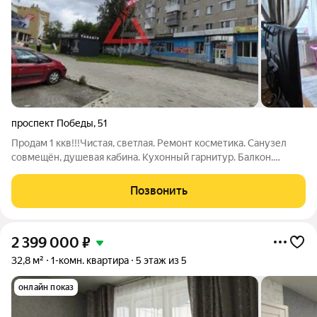
проспект Победы
,
51
Продам 1 ккв!!!Чистая, светлая. Ремонт косметика. Санузел
совмещён, душевая кабина. Кухонный гарнитур. Балкон.
Кладовая. Центр района ост. Щербакова. Новый двор. Чистая
продаже .Два взрослых собственника. Без арестов,
Позвонить
обременений. Любой вид оплаты.
2 399 000
₽
32,8 м²
1-комн. квартира
5 этаж из 5
онлайн показ