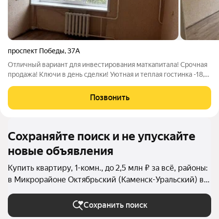
проспект Победы
,
37А
Отличный вариант для инвестирования маткапитала! Срочная
продажа! Ключи в день сделки! Уютная и теплая гостинка -18,7
м.кв. на 3 этаже Победы 37А. Чистый подъезд и хорошие
соседи! Возможен обмен-звоните! Санузел + душ Зона кухни в
Позвонить
подарок Установлены
Сохраняйте поиск и не упускайте
новые объявления
Купить квартиру, 1-комн., до 2,5 млн ₽ за всё, районы:
в Микрорайоне Октябрьский (Каменск-Уральский) в
Каменске-Уральском
Сохранить поиск