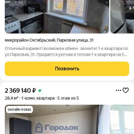
микрорайон Октябрьский
,
Парковая улица
,
31
Отличный вариант! возможен обмен- звоните! 1-к квартира по
ул.Парковая, 31. Продается уютная и теплая 1-к квартира на 5
этаже с балконом. Площадь комнаты -16 м.кв. новые
межкомнатные двери окна пластиковые. балкон застеклен
Позвонить
санузел смежный
2 369 140
₽
28,4 м²
1-комн. квартира
5 этаж из 5
онлайн показ