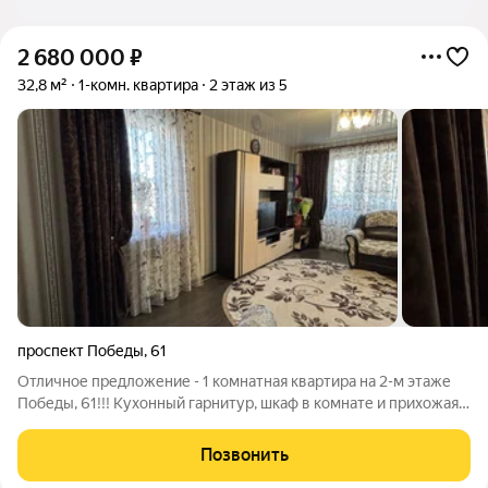
2 680 000
₽
32,8 м²
1-комн. квартира
2 этаж из 5
проспект Победы
,
61
Отличное предложение - 1 комнатная квартира на 2-м этаже
Победы, 61!!! Кухонный гарнитур, шкаф в комнате и прихожая
достанутся новым хозяевам. Квартира небольшая, но очень
уютная. Балкон остеклен и обшит, на балконе отличный
Позвонить
вместительный шкаф.