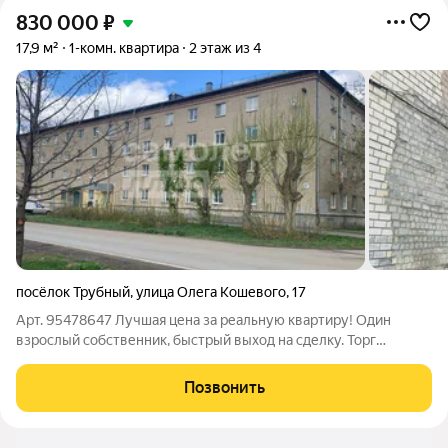
830 000
₽
17,9 м²
1-комн. квартира
2 этаж из 4
посёлок Трубный
,
улица Олега Кошевого
,
17
Арт. 95478647 Лучшая цена за реальную квартиру! Один
взрослый собственник, быстрый выход на сделку. Торг
возможен. В продаже уютная Гостинка на 2 этаже 4 -этажного
кирпичного дома в самой тихой секции. Общее состояние
Позвонить
квартиры - косметический ремонт,