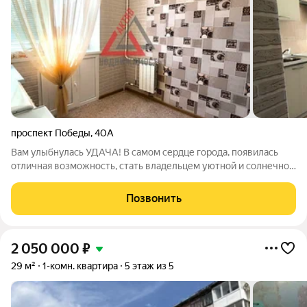
проспект Победы
,
40А
Вам улыбнулась УДАЧА! В самом сердце города, появилась
отличная возможность, стать владельцем уютной и солнечной
квартиры. ОСОБЕННОСТИ: - Сделан косметический ремонт,
вам не придется заморачиваться с отделкой. - Все
Позвонить
коммуникации заменены новыми,
2 050 000
₽
29 м²
1-комн. квартира
5 этаж из 5