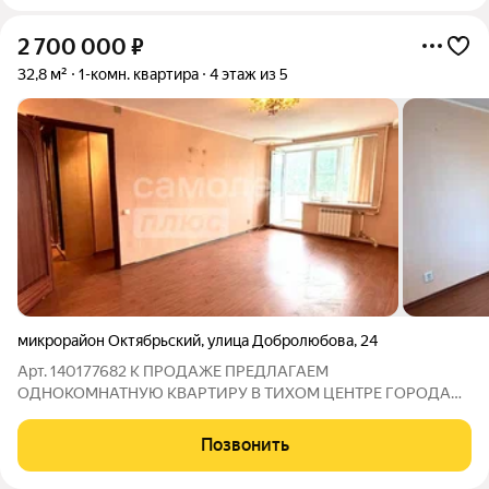
2 700 000
₽
32,8 м²
1-комн. квартира
4 этаж из 5
микрорайон Октябрьский
,
улица Добролюбова
,
24
Арт. 140177682 К ПРОДАЖЕ ПРЕДЛАГАЕМ
ОДНОКОМНАТНУЮ КВАРТИРУ В ТИХОМ ЦЕНТРЕ ГОРОДА
Квартира расположена в кирпичном пятиэтажном доме на
четвертом этаже по адресу ул.Добролюбова д.24 О
Позвонить
МЕСТОПОЛОЖЕНИИ: Дом находится на перекрестке