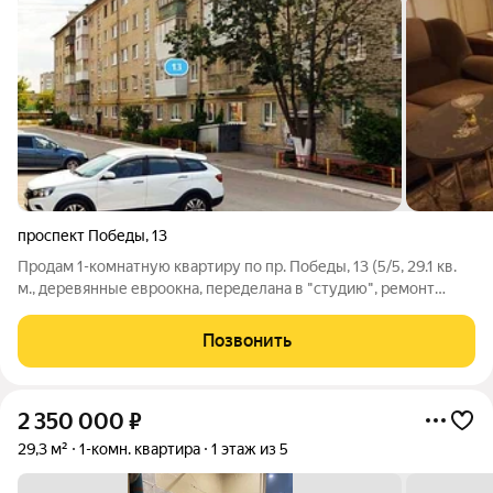
проспект Победы
,
13
Продам 1-комнатную квартиру по пр. Победы, 13 (5/5, 29.1 кв.
м., деревянные евроокна, переделана в "студию", ремонт
требует завершения, новая электропроводка, все счётчики,
совмещённый сан. узел в кафеле, железная дверь, домофон,
Позвонить
кирпичный дом) -
2 350 000
₽
29,3 м²
1-комн. квартира
1 этаж из 5