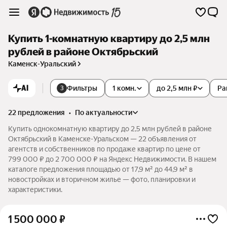
Купить 1-комнатную квартиру до 2,5 млн
рублей в районе Октябрьский
Каменск-Уральский
AI
Фильтры
1 комн.
до 2,5 млн ₽
Ра
3
22 предложения
•
по актуальности
Купить однокомнатную квартиру до 2,5 млн рублей в районе
Октябрьский в Каменске-Уральском — 22 объявления от
агентств и собственников по продаже квартир по цене от
799 000 ₽ до 2 700 000 ₽ на Яндекс Недвижимости. В нашем
каталоге предложения площадью от 17,9 м² до 44,9 м² в
новостройках и вторичном жилье — фото, планировки и
характеристики.
1 500 000
₽