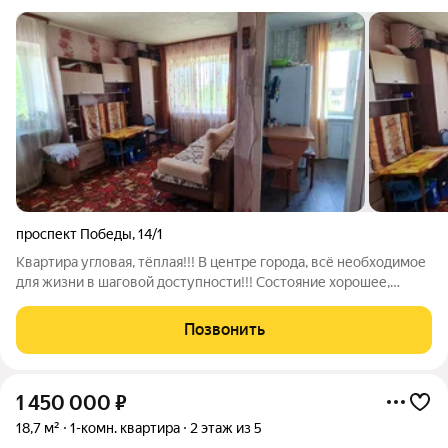
проспект Победы
,
14/1
Квартира угловая, тёплая!!! В центре города, всё необходимое
для жизни в шаговой доступности!!! Состояние хорошее,
можно заехать и жить. Окна пластиковые, сейф дверь,
счётчики, косметический ремонт. Документы готовы, долгов
Позвонить
нет. Торг уместен, ждём
1 450 000
₽
18,7 м²
1-комн. квартира
2 этаж из 5