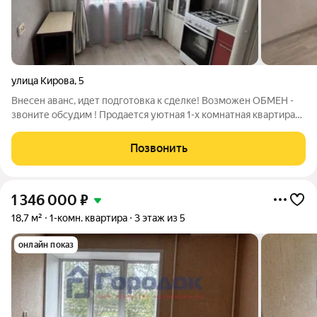
улица Кирова
,
5
Внесен аванс, идет подготовка к сделке! Возможен ОБМЕН -
звоните обсудим ! Продается уютная 1-х комнатная квартира
30,2 м.кв по адресу Кирова, 5. комната 16 м.кв Кухня -6 м.кв
Санузел- совмещенный Установлены счетчики, новые
Позвонить
коммуникации
1 346 000
₽
18,7 м²
1-комн. квартира
3 этаж из 5
онлайн показ