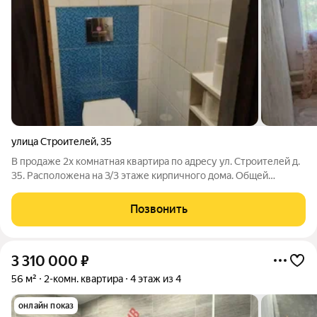
улица Строителей
,
35
В продаже 2х комнатная квартира по адресу ул. Строителей д.
35. Расположена на 3/3 этаже кирпичного дома. Общей
площадью - 63,1 кв м. Планировка: комнаты раздельные на
разные стороны. В квартире установлены: пластиковые окна,
Позвонить
сейф дверь. Сан.узел -
3 310 000
₽
56 м²
2-комн. квартира
4 этаж из 4
онлайн показ