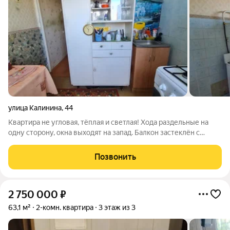
улица Калинина
,
44
Квартира не угловая, тёплая и светлая! Хода раздельные на
одну сторону, окна выходят на запад. Балкон застеклён с
выносом, пластиковые окна, счётчики. Рядом детский сад,
школа, хорошая детская площадка! Новая придомовая
Позвонить
территория! Состояние простое,
2 750 000
₽
63,1 м²
2-комн. квартира
3 этаж из 3