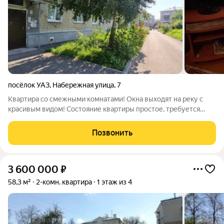
посёлок УАЗ
,
Набережная улица
,
7
Квартира со смежными комнатами! Окна выходят на реку с
красивым видом! Состояние квартиры простое, требуется
частичный ремонт. Пластиковые окна , сейф дверь, счётчики,
был капремонт дома- все трубы новые! Можем оставить
Позвонить
мебель. В одной комнате на
3 600 000
₽
58,3 м²
2-комн. квартира
1 этаж из 4