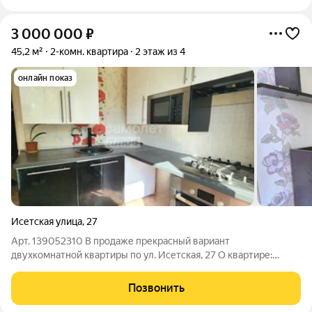
3 000 000
₽
45,2 м²
2-комн. квартира
2 этаж из 4
онлайн показ
Исетская улица
,
27
Арт. 139052310 В продаже прекрасный вариант
двухкомнатной квартиры по ул. Исетская, 27 О квартире:
Квартира общей площадью 45.2 кв.м., этаж 2 в
четырехэтажном доме. Площадь кухни - 6.4 кв.м., комнаты -
Позвонить
правильной формы 19.3 кв.м. и 10.8 кв.м.