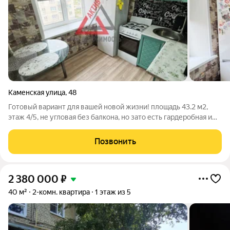
Каменская улица
,
48
Готовый вариант для вашей новой жизни! площадь 43.2 м2,
этаж 4/5, не угловая без балкона, но зато есть гардеробная и
кладовка комнаты раздельные на разные стороны выполнен
кап.ремонт: полов, эл.проводки, стены выровнены санузел
Позвонить
совмещен, коммуникации
2 380 000
₽
40 м²
2-комн. квартира
1 этаж из 5