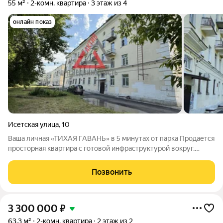
55 м²
2-комн. квартира
3 этаж из 4
онлайн показ
Исетская улица
,
10
Ваша личная «ТИХАЯ ГАВАНЬ» в 5 минутах от парка Продается
просторная квартира с готовой инфраструктурой вокруг.
Объект требует капитального ремонта, что является плюсом
вы создадите планировку и интерьер исключительно под себя,
Позвонить
не переплачивая за
3 300 000
₽
63,3 м²
2-комн. квартира
2 этаж из 2