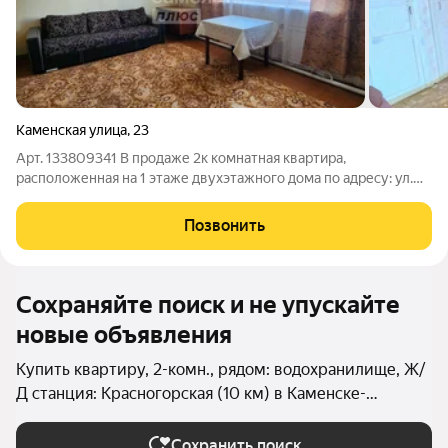
Каменская улица
,
23
Арт. 133809341 В продаже 2к комнатная квартира,
расположенная на 1 этаже двухэтажного дома по адресу: ул.
Каменская, д. 23 О квартире: Общая площадь 63,6 кв.м., жилая
37,8 кв.м. (20,7 кв.м.+17,1 кв.м.), кухня - 8 кв.м. правильной
Позвонить
формы. Состояние:
Сохраняйте поиск и не упускайте
новые объявления
Купить квартиру, 2-комн., рядом: водохранилище, Ж/
Д станция: Красногорская (10 км) в Каменске-
Уральском
Сохранить поиск