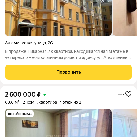
Алюминиевая улица
,
26
В продаже шикарная 2 к квартира, находящаяся на 1 м этаже в
четырёхэтажном кирпичном доме, по адресу ул. Алюминиевая
26. Дом 1956 года постройки в стиле Сталинский ампир.
Общая площадь квартиры 61 кв м. Не угловая. Высота потолков
Позвонить
3 метра. Хода
2 600 000
₽
63,6 м²
2-комн. квартира
1 этаж из 2
онлайн показ