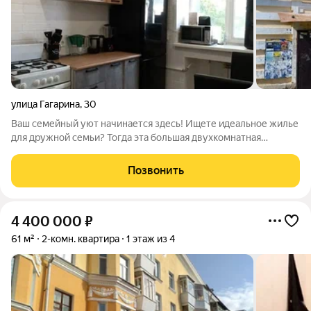
улица Гагарина
,
30
Ваш семейный уют начинается здесь! Ищете идеальное жилье
для дружной семьи? Тогда эта большая двухкомнатная
квартира именно для вас! Просторные изолированные
комнаты 20 и 18 кв.м. подарят комфорт каждому члену семьи!
Позвонить
кухня 8 кв.м. облегчит
4 400 000
₽
61 м²
2-комн. квартира
1 этаж из 4