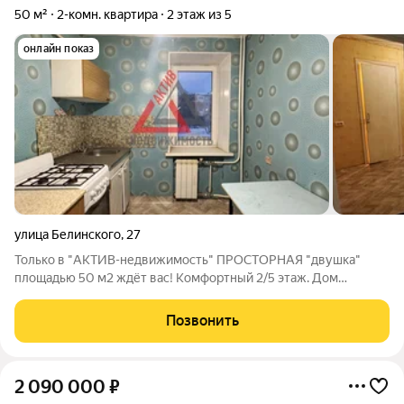
50 м²
2-комн. квартира
2 этаж из 5
онлайн показ
улица Белинского
,
27
Только в "АКТИВ-недвижимость" ПРОСТОРНАЯ "двушка"
площадью 50 м2 ждёт вас! Комфортный 2/5 этаж. Дом
кирпичный (пристройка к панельному). Комнаты раздельные
площадью 17.1 м2 и 11.4 м2. Состояние простенькое. Балкона
Позвонить
нет, но есть просторный коридор с
2 090 000
₽