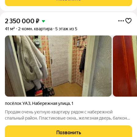
придётся переживать о
2 350 000
₽
41 м²
2-комн. квартира
5 этаж из 5
посёлок УАЗ
,
Набережная улица
,
1
Продам очень уютную квартиру рядом с набережной
спальный район. Пластиковые окна,, железная дверь, балкон
застеклен деревом, совмещенный Сан узел.большая кладовка
можно сделать гардеробную. Один взрослый собственник.
Позвонить
Быстрый выход на сделку.