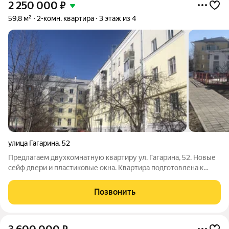
2 250 000
₽
59,8 м²
2-комн. квартира
3 этаж из 4
улица Гагарина
,
52
Предлагаем двухкомнатную квартиру ул. Гагарина, 52. Новые
сейф двери и пластиковые окна. Квартира подготовлена к
ремонту. Стены убраны. Есть небольшая кладовая для
сторонних вещей. Площадь квартиры можно использовать по
Позвонить
своему усмотрению (квартира