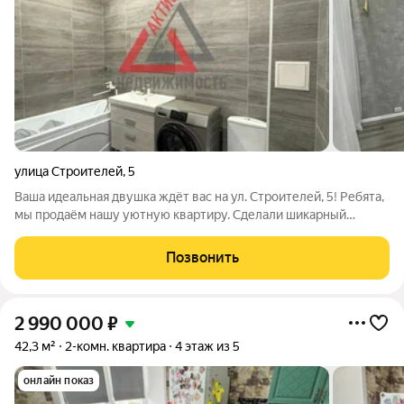
улица Строителей
,
5
Ваша идеальная двушка ждёт вас на ул. Строителей, 5! Ребята,
мы продаём нашу уютную квартиру. Сделали шикарный
ремонт для себя, вложили душу, но жизнь вносит свои
коррективы расширяемся. Что вы получаете: Готовый ремонт.
Позвонить
Просто берёте зубные щётки
2 990 000
₽
42,3 м²
2-комн. квартира
4 этаж из 5
онлайн показ