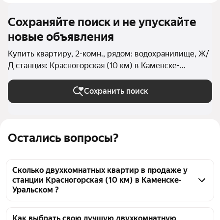
Сохраняйте поиск и не упускайте
новые объявления
Купить квартиру, 2-комн., рядом: водохранилище, Ж/
Д станция: Красногорская (10 км) в Каменске-
Уральском
Сохранить поиск
Остались вопросы?
Сколько двухкомнатных квартир в продаже у
станции Красногорская (10 км) в Каменске-
Уральском ?
На Яндекс Недвижимости в продаже у станции 
Красногорская (10 км) в Каменске-Уральском 36 
Как выбрать свою лучшую двухкомнатную