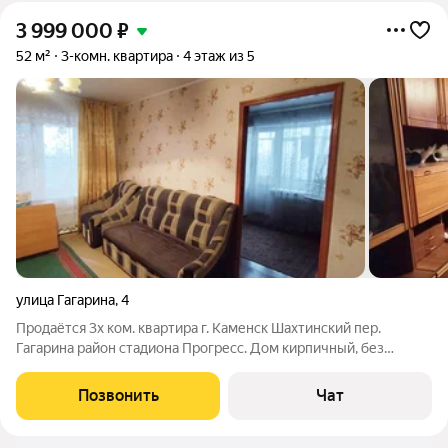
3 999 000
₽
52 м²
3-комн. квартира
4 этаж из 5
улица Гагарина
,
4
Продаётся 3х ком. квартира г. Каменск Шахтинский пер.
Гагарина район стадиона Прогресс. Дом кирпичный, без
стяжек. Квартира в обычном жилом состоянии. Окна м/п.
Балкон застеклён. Сан. узел совмещённый. Этаж:4/5
Позвонить
Чат
Местоположение хорошо. Вокруг хорошо