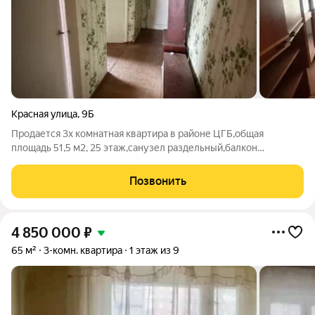
Красная улица
,
9Б
Продается 3х комнатная квартира в районе ЦГБ,общая
площадь 51,5 м2, 25 этаж,санузел раздельный,балкон
остеклен,квартира в жилом состоянии. номер в базе 320,11
Позвонить
4 850 000
₽
65 м²
3-комн. квартира
1 этаж из 9