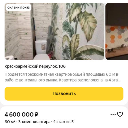
онлайн показ
Красноармейский переулок
,
106
Продаётся трёхкомнатная квартира общей площадью 60 м в
районе центрального рынка. Квартира расположена на 4 этаже
пятиэтажного дома. Комнаты изолированные, с/узел
раздельный. Свежий косметический ремонт, м/п окна,
Позвонить
заменены входная и межкомнатные
4 600 000
₽
60 м²
3-комн. квартира
4 этаж из 5