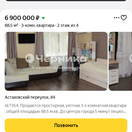
6 900 000
₽
88,5 м²
3-комн. квартира
2 этаж из 4
Астаховский переулок
,
84
id:7354. Продается просторная, уютная 3-х комнатная квартира
, общей площадью 88.5 м.кв. До центра города 5 минут пешком.
В квартире выполнен очень качественный ремонт. Высокие
потолки. Большая просторная кухня разделена с залом под
Позвонить
гостинную. Окна