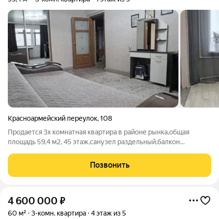
Красноармейский переулок
,
108
Продается 3х комнатная квартира в районе рынка,общая
площадь 59,4 м2, 45 этаж,санузел раздельный,балкон
остеклен,квартира с ремонтом,кухня студия. номер в базе
300,25
Позвонить
4 600 000
₽
60 м²
3-комн. квартира
4 этаж из 5