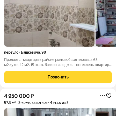
переулок Башкевича
,
98
Продается квартира в районе рынка,общая площадь 63
м2,кухня 12 м2, 15 этаж, балкон и лоджия - остеклены,квартира
в жилом состоянии,санузел раздельный - кафель, комнаты
раздельные. номер в базе 311
Позвонить
4 950 000
₽
57,3 м²
3-комн. квартира
4 этаж из 5