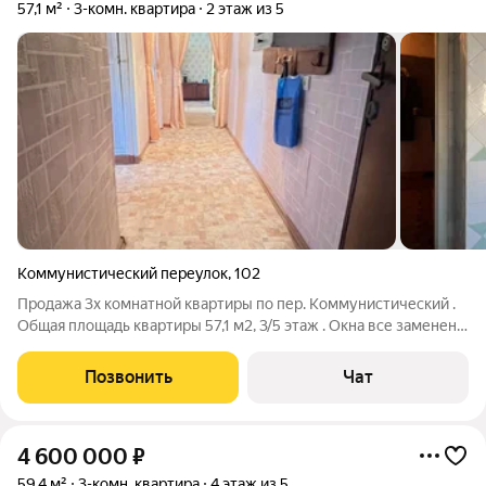
57,1 м²
3-комн. квартира
2 этаж из 5
Коммунистический переулок
,
102
Продажа 3х комнатной квартиры по пер. Коммунистический .
Общая площадь квартиры 57,1 м2, 3/5 этаж . Окна все заменены
-м/п, балкон остеклен -евро , с/узел раздельный. Жилое
состояние . Дом после капитального ремонта . Цена : 3 700
Позвонить
Чат
000 Торг
4 600 000
₽
59,4 м²
3-комн. квартира
4 этаж из 5