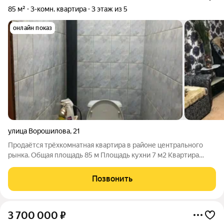
85 м²
3-комн. квартира
3 этаж из 5
онлайн показ
улица Ворошилова
,
21
Продаётся трёхкомнатная квартира в районе центрального
рынка. Общая площадь 85 м Площадь кухни 7 м2 Квартира
расположена на 3 этаже. Просторные комнаты, с/узел
раздельный, имеется подвальное помещение. Хорошее жилое
Позвонить
состояние, м/п окна, балкон
3 700 000
₽