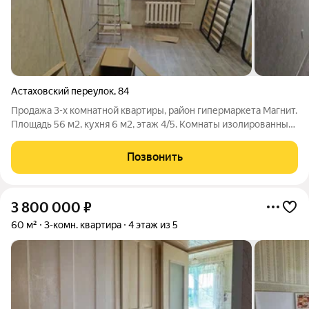
Астаховский переулок
,
84
Продажа 3-х комнатной квартиры, район гипермаркета Магнит.
Площадь 56 м2, кухня 6 м2, этаж 4/5. Комнаты изолированные,
санузел совмещённый. Балкон остеклен. Окна м/п,
косметический ремонт. Две сплит-системы. Акт 301,10
Позвонить
3 800 000
₽
60 м²
3-комн. квартира
4 этаж из 5