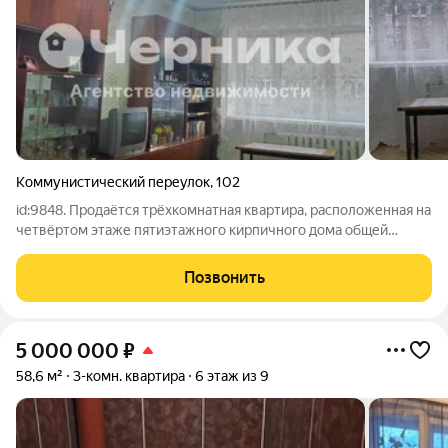
Коммунистический переулок
,
102
id:9848. Продаётся трёхкомнатная квартира, расположенная на
четвёртом этаже пятиэтажного кирпичного дома общей
площадью 61,9 м. Квартира очень тёплая, коммунальные
платежи низкие. Две комнаты смежные, одна изолированная,
Позвонить
санузел раздельный. Балкон
5 000 000
₽
58,6 м²
3-комн. квартира
6 этаж из 9