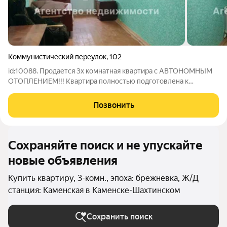
Коммунистический переулок
,
102
id:10088. Продается 3х комнатная квартира с АВТОНОМНЫМ
ОТОПЛЕНИЕМ!!! Квартира полностью подготовлена к
ремонту. этаж 1/5. Сан узел раздельный, 2 изолированные
комнаты! Дом находится в управлении ТСЖ - низкие
Позвонить
коммунальные платежи! АВТОНОМНОЕ
Сохраняйте поиск и не упускайте
новые объявления
Купить квартиру, 3-комн., эпоха: брежневка, Ж/Д
станция: Каменская в Каменске-Шахтинском
Сохранить поиск