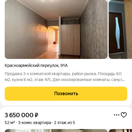
Красноармейский переулок
,
91А
Продажа 3-х комнатной квартиры, район рынка. Площадь 60
м2, кухня 6 м2, этаж 4/5. Две изолированные комнаты, санузел
раздельный. Балкон не остеклен. Окна м/п. Выполнен
косметический ремонт. Установлены счётчики на всё. Акт
Позвонить
302,1
3 650 000
₽
52 м²
3-комн. квартира
2 этаж из 5