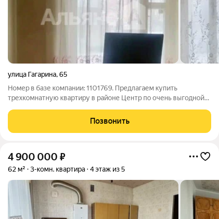
улица Гагарина
,
65
Номер в базе компании: 1101769. Предлагаем купить
трехкомнатную квартиру в районе Центр по очень выгодной
цене. Характеристики Квартира площадью 65 квадратных
метров расположена на 1 этаже 9 этажного панельного дома.
Позвонить
Планировка позволяет максимально
4 900 000
₽
62 м²
3-комн. квартира
4 этаж из 5