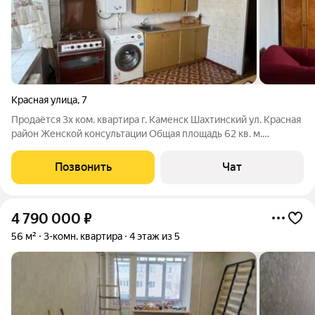
Красная улица
,
7
Продаётся 3х ком. квартира г. Каменск Шахтинский ул. Красная
район Женской консультации Общая площадь 62 кв. м.
Квартира улучшенной планировки. Кухня 9 кв. м. Комнаты все
раздельные. Балкон и лоджия. Этаж 4/5
Позвонить
Чат
4 790 000
₽
56 м²
3-комн. квартира
4 этаж из 5