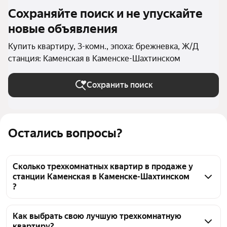
Сохраняйте поиск и не упускайте
новые объявления
Купить квартиру, 3-комн., эпоха: брежневка, Ж/Д
станция: Каменская в Каменске-Шахтинском
Сохранить поиск
Остались вопросы?
Сколько трехкомнатных квартир в продаже у
станции Каменская в Каменске-Шахтинском
?
На Яндекс Недвижимости в продаже у станции 
Каменская в Каменске-Шахтинском 36 
Как выбрать свою лучшую трехкомнатную
квартиру?