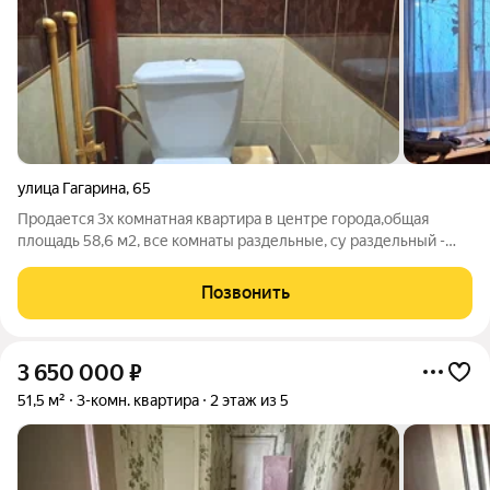
улица Гагарина
,
65
Продается 3х комнатная квартира в центре города,общая
площадь 58,6 м2, все комнаты раздельные, су раздельный -
кафель,лоджия остеклена евро, на полу ламинат, окна
евро,квартира в хорошем жилом состоянии. номер в базе
Позвонить
301,9
3 650 000
₽
51,5 м²
3-комн. квартира
2 этаж из 5