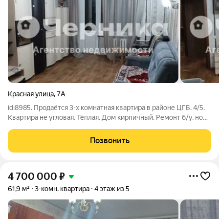
Красная улица
,
7А
id:8985. Продаётся 3-х комнатная квартира в районе ЦГБ. 4/5.
Квартира не угловая. Тёплая. Дом кирпичный. Ремонт б/у, но
состояние хорошее.Есть балкон, подвал. Расположение дома
удобное. Рядом детсад, магник, остановки, поликлиника, река
Позвонить
Северский
4 700 000
₽
61,9 м²
3-комн. квартира
4 этаж из 5