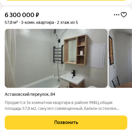
6 300 000
₽
57,8 м²
3-комн. квартира
2 этаж из 5
Астаховский переулок
,
84
Продается 3х комнатная квартира в районе МФЦ,общая
площадь 57,8 м2, санузел совмещенный, балкон остеклен
евро, комнаты раздельные,квартира с ремонтом. номер в базе
300,25
Позвонить