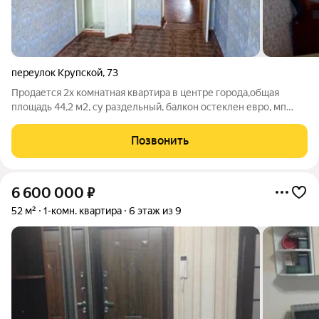
переулок Крупской
,
73
Продается 2х комнатная квартира в центре города,общая
площадь 44,2 м2, су раздельный, балкон остеклен евро, мп
окна,состояние жилое,требуется ремонт. номер в базе 203,2
Позвонить
6 600 000
₽
52 м²
1-комн. квартира
6 этаж из 9