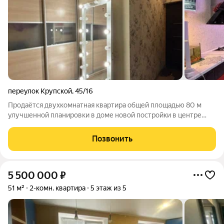
переулок Крупской
,
45/16
Продаётся двухкомнатная квартира общей площадью 80 м
улучшенной планировки в доме новой постройки в центре
города. Просторные изолированные комнаты, большая кухня,
вместительная лоджия. Панорамные окна. Выполнен ремонт.
Позвонить
АВТОНОМНОЕ ОТОПЛЕНИЕ. Подходит
5 500 000
₽
51 м²
2-комн. квартира
5 этаж из 5