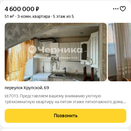
4 600 000
₽
51 м²
3-комн. квартира
5 этаж из 5
переулок Крупской
,
69
id:7013. Представляем вашему вниманию уютную
трёхкомнатную квартиру на пятом этаже пятиэтажного дома.
Общая площадь квартиры составляет 51 квадратный метр, из
которых 38,4 квадратных метра жилая площадь. Квартира
Позвонить
идеально подойдёт тем, кто ценит