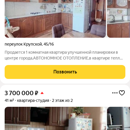
переулок Крупской
,
45/16
Продается 1 комнатная квартира улучшенной планировки в
центре города,АВТОНОМНОЕ ОТОПЛЕНИЕ,в квартире теплые
полы,квартира с ремонтом,санузел совмещенный,балкон
остеклен евро. Подходит семейная ипотека. номер в базе
Позвонить
100,7
3 700 000
₽
41 м²
квартира-студия
2 этаж из 2