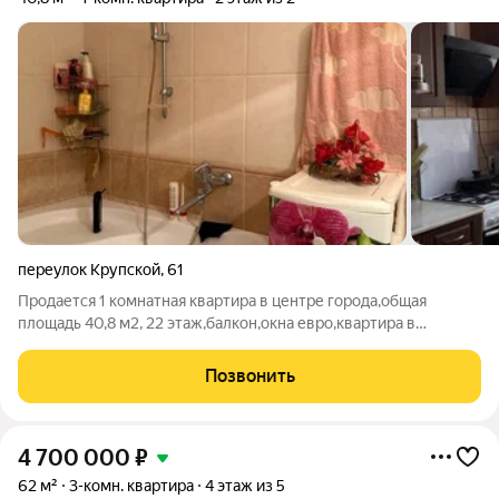
переулок Крупской
,
61
Продается 1 комнатная квартира в центре города,общая
площадь 40,8 м2, 22 этаж,балкон,окна евро,квартира в
хорошем состоянии,косметический ремонт. номер в базе
100,11
Позвонить
4 700 000
₽
62 м²
3-комн. квартира
4 этаж из 5