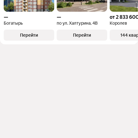
—
—
от 2 833 600
Богатырь
по ул. Халтурина, 4В
Королев
Перейти
Перейти
144 ква