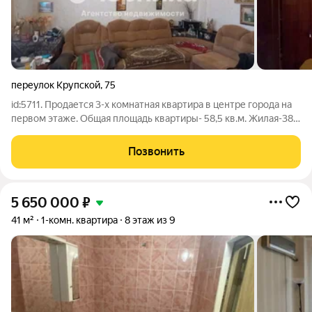
переулок Крупской
,
75
id:5711. Продается 3-х комнатная квартира в центре города на
первом этаже. Общая площадь квартиры- 58,5 кв.м. Жилая-38
кв.м. Кухня-8 кв.м. Квартира требует ремонта,высокие
потолки,раздельный санузел,балкон. Закрытая
Позвонить
территория,парковочное
5 650 000
₽
41 м²
1-комн. квартира
8 этаж из 9