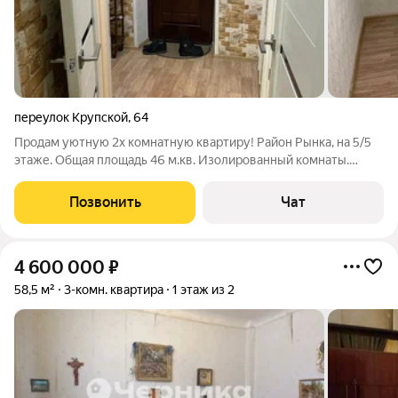
переулок Крупской
,
64
Продам уютную 2х комнатную квартиру! Район Рынка, на 5/5
этаже. Общая площадь 46 м.кв. Изолированный комнаты.
Балкон остеклён. Санузел совмещён (кафель). Хороший
косметический ремонт. Нормальное жилое состояние.
Позвонить
Чат
4 600 000
₽
58,5 м²
3-комн. квартира
1 этаж из 2