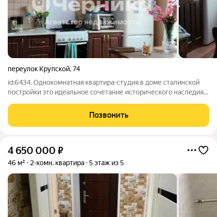
переулок Крупской
,
74
id:6434. Однокомнатная квартира-студия в доме сталинской
постройки это идеальное сочетание исторического наследия и
современного комфорта. Квартира расположена на втором
этаже двухэтажного кирпичного дома. Общая площадь
Позвонить
составляет 41 кв. м, из
4 650 000
₽
46 м²
2-комн. квартира
5 этаж из 5