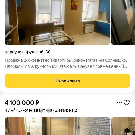
переулок Крупской
,
66
Продажа 2-х комнатной квартиры, район магазина Солнышко.
Площадь 51м2, кухня 15 м2, этаж 5/5. Санузел совмещённый,
балкон остеклен, евро. Окна м/п, коммуникации заменены. В
квартире выполнен качественный ремонт. Квартира
Позвонить
продаётся со всей мебелью и
4 100 000
₽
48 м²
2-комн. квартира
2 этаж из 2