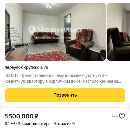
переулок Крупской
,
78
id:11213. Представляем вашему вниманию уютную 3-х
комнатную квартиру в кирпичном доме! Расположенная на
четвёртом этаже пятиэтажного здания, квартира площадью 62
квадратных метра станет вашим комфортным гнёздышком.
Позвонить
Кирпичные стены дома обеспечивают
5 500 000
₽
62 м²
3-комн. квартира
9 этаж из 9