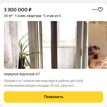
3 300 000
₽
30 м²
1-комн. квартира
5 этаж из 5
переулок Крупской
,
67
Продается 1 комнатная квартира в районе детской
поликлиники,общая площадь 30 м2, санузел
совмещен,квартира в жилом состоянии,окна евро. номер в
базе 107
Позвонить