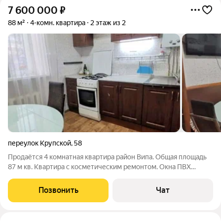
7 600 000
₽
88 м²
4-комн. квартира
2 этаж из 2
переулок Крупской
,
58
Продаётся 4 комнатная квартира район Випа. Общая площадь
87 м кв. Квартира с косметическим ремонтом. Окна ПВХ
Комнаты изолированные. Высокие потолки. Кухня просторная.
Хорошее месторасположение всё в шаговой доступности.
Позвонить
Чат
Дом после капитального .