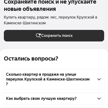
Сохраняйте поиск и не упускайте
новые объявления
Купить квартиру, рядом: лес, переулок Крупской в
Каменске-Шахтинском
Сохранить поиск
Остались вопросы?
Сколько квартир в продаже на улице
переулок Крупской в Каменске-Шахтинском
?
На Яндекс Недвижимости в продаже на улице 
переулок Крупской в Каменске-Шахтинском 35 
Как выбрать свою лучшую квартиру?
квартир, из них 35 объявлений от агентств
Чтобы купить квартиру рядом с лесом на улице 