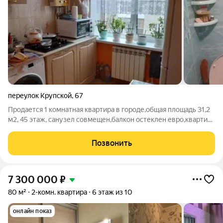
переулок Крупской
,
67
Продается 1 комнатная квартира в городе,общая площадь 31,2
м2, 45 этаж, санузел совмещен,балкон остеклен евро,квартира
в хорошем жилом состоянии. номер в базе 100,20
Позвонить
7 300 000
₽
80 м²
2-комн. квартира
6 этаж из 10
онлайн показ