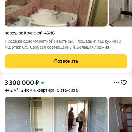
переулок Крупской
,
45/16
Продажа однокомнатной квартиры. Площадь 41 м2, кухня 10
м2, этаж 8/9. Санузел совмещённый. Большая лоджия -
остеклена. Автономное отопление! В квартире выполнен
ремонт. Квартира продаётся со всей мебелью и бытовой
Позвонить
техникой. Подходит семейная ипотека
3 300 000
₽
44,2 м²
2-комн. квартира
5 этаж из 5