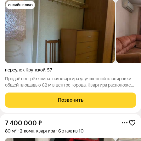
онлайн показ
переулок Крупской
,
57
Продаётся трёхкомнатная квартира улучшенной планировки
общей площадью 62 м в центре города. Квартира расположена
на 9 этаже дома с техническим этажом. Комнаты
изолированные, с/узел раздельный, просторная кухня,
Позвонить
имеется лоджия и балкон, вместительная
7 400 000
₽
80 м²
2-комн. квартира
6 этаж из 10