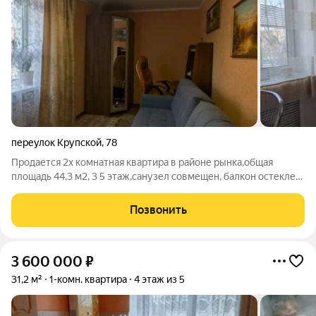
переулок Крупской
,
78
Продается 2х комнатная квартира в районе рынка,общая
площадь 44,3 м2, 3 5 этаж,санузел совмещен, балкон остеклен
евро, квартира с ремонтом,заменили
коммуникации,межкомнатные двери новые,натяжные
Позвонить
потолки. номер в базе 200,13
3 600 000
₽
31,2 м²
1-комн. квартира
4 этаж из 5