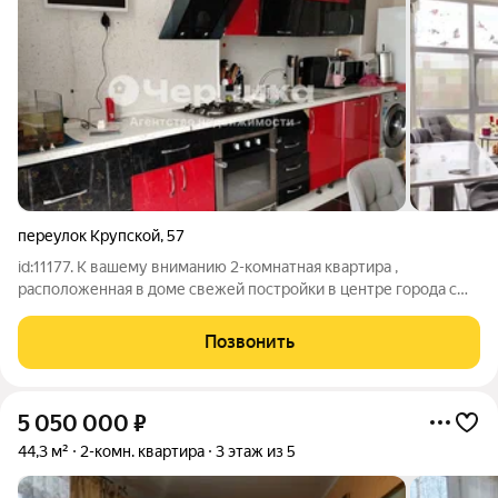
переулок Крупской
,
57
id:11177. К вашему вниманию 2-комнатная квартира ,
расположенная в доме свежей постройки в центре города с
АВТОНОМНЫМ ОТОПЛЕНИЕМ Вся развитая инфраструктура
в шаговой доступности. Подходит под семейную ипотеку
Позвонить
Общая площадь квартиры 80м2. Кухня
5 050 000
₽
44,3 м²
2-комн. квартира
3 этаж из 5