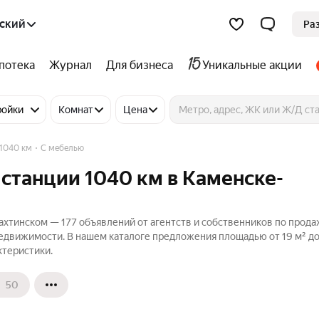
ский
Ра
потека
Журнал
Для бизнеса
Уникальные акции
ройки
Комнат
Цена
 1040 км
С мебелью
 станции 1040 км в Каменске-
ахтинском — 177 объявлений от агентств и собственников по прод
Недвижимости. В нашем каталоге предложения площадью от 19 м² до
ктеристики.
50