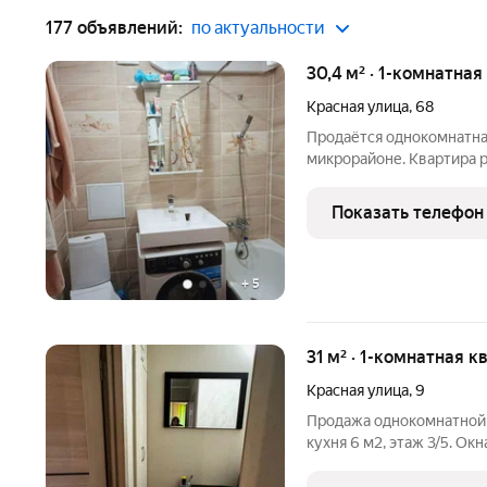
177 объявлений:
по актуальности
30,4 м² · 1-комнатная
Красная улица
,
68
Продаётся однокомнатна
микрорайоне. Квартира 
дома. Хорошее состояние,
выложен кафельной плит
Показать телефон
Номер в базе
+
5
31 м² · 1-комнатная к
Красная улица
,
9
Продажа однокомнатной 
кухня 6 м2, этаж 3/5. Ок
Косметический ремонт. 
всей мебелью и бытовой 