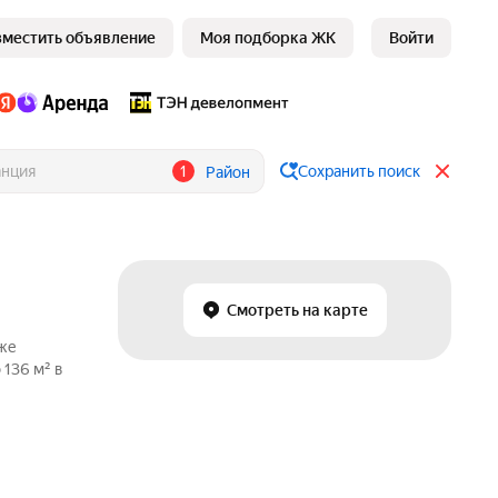
зместить объявление
Моя подборка ЖК
Войти
1
Сохранить поиск
Район
Смотреть на карте
аже
 136 м² в