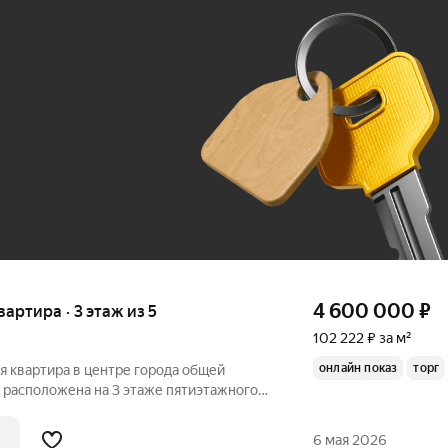
Ж
До 100 тыс. ₽
4 600 000
₽
квартира · 3 этаж из 5
102 222 ₽ за м²
онлайн показ
торг
я квартира в центре города общей
 расположена на 3 этаже пятиэтажного
е, выполнен косметический ремонт,
ния, заменены входная и межкомнатные
6 мая 2026