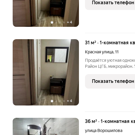
Показать телефон
+
4
31 м² · 1-комнатная к
Красная улица
,
11
Продаётся уютная одноком
Район ЦГБ, микрорайон. 
Выполнен косметический 
Хорошее жилое состояние
Показать телефон
остаётся. Цена
+
4
36 м² · 1-комнатная к
улица Ворошилова