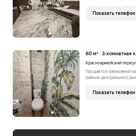
евроремонт Просторные изолированные комнаты создают
удобную атмосферу для в
Показать телефон
Вся встроенная
+
25
60 м² · 3-комнатная 
Красноармейский переу
Продаётся трёхкомнатна
районе центрального рын
пятиэтажного дома. Ком
Свежий косметический ре
Показать телефон
межкомнатные
+
5