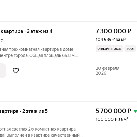
7 300 000
₽
я квартира · 3 этаж из 4
104 585 ₽ за м²
70
онлайн показ
торг
тная трёхкомнатная квартира в доме
центре города. Общая площадь 69,8 м
щадь кухни 10 м Квартира расположена
ого дома. Комнаты изолированные, с/
20 февраля
2026
5 700 000
₽
вартира · 2 этаж из 5
100 000 ₽ за м²
ода! Выполнен в квартире качественный