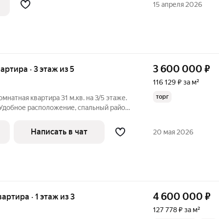
15 апреля 2026
3 600 000
₽
вартира · 3 этаж из 5
116 129 ₽ за м²
торг
натная квартира 31 м.кв. на 3/5 этаже.
Удобное расположение, спальный район.
ремонт. Просторная светлая кухня.
. Вся мебель и бытовая техника
Написать в чат
20 мая 2026
4 600 000
₽
вартира · 1 этаж из 3
127 778 ₽ за м²