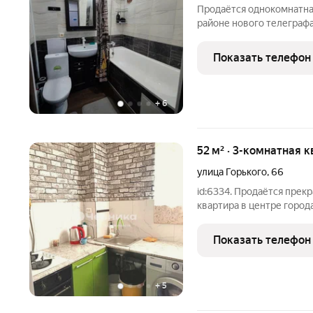
Продаётся однокомнатна
районе нового телеграфа
площадь 36 м Площадь ку
этаже трёхэтажного дом
Показать телефон
состояние, выполнен рем
+
6
52 м² · 3-комнатная к
улица Горького
,
66
id:6334. Продаётся прек
квартира в центре город
двухэтажного дома. В кв
натяжные потолки во все
Показать телефон
пол в
+
5