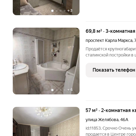
+
3
69,8 м² · 3-комнатна
проспект Карла Маркса
,
Продаётся крупногабари
сталинской постройки в 
Жилая площадь 54 м Пло
на 3 этаже четырёхэтажн
Показать телефон
узел раздельный,
+
6
57 м² · 2-комнатная к
улица Желябова
,
46А
id:11853. Срочно Очень уютная светлая 2/х комнатная квартира
продается в Центре гор