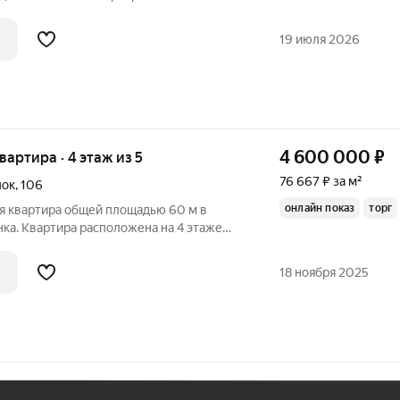
сех членов семьи Кухня это просто шик!
19 июля 2026
4 600 000
₽
квартира · 4 этаж из 5
76 667 ₽ за м²
лок
,
106
онлайн показ
торг
я квартира общей площадью 60 м в
ка. Квартира расположена на 4 этаже
наты изолированные, с/узел раздельный.
монт, м/п окна, заменены входная и
18 ноября 2025