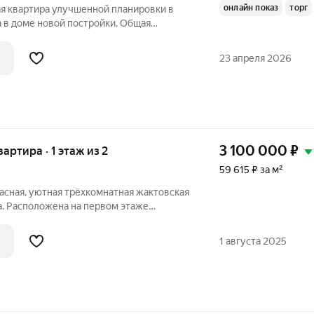
онлайн показ
торг
я квартира улучшенной планировки в
 в доме новой постройки. Общая
хни 9 м Квартира расположена на 1
а с высоким цоколем. Хорошее
23 апреля 2026
онт, м/п
3 100 000
₽
вартира · 1 этаж из 2
59 615 ₽ за м²
расная, уютная трёхкомнатная жактовская
а. Расположена на первом этаже
артире практически завершён ремонт -
х жилых комнатах и коридоре, тёплый
1 августа 2025