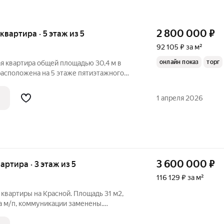
2 800 000
₽
 квартира · 5 этаж из 5
92 105 ₽ за м²
онлайн показ
торг
я квартира общей площадью 30,4 м в
расположена на 5 этаже пятиэтажного
 м/п окна, балкон остеклен евро, с/узел
кой, металлическая входная дверь.
1 апреля 2026
3 600 000
₽
вартира · 3 этаж из 5
116 129 ₽ за м²
квартиры на Красной. Площадь 31 м2,
на м/п, коммуникации заменены.
Сплит-система Квартира продаётся со
техникой. Акт 120,15