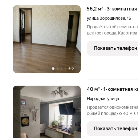
56,2 м² · 3-комнатная
улица Ворошилова
,
15
Продаётся трёхкомнатна
центре города. Квартира
дома. Отличное состоян
в базе 310
Показать телефон
+
6
40 м² · 1-комнатная 
Народная улица
Продаётся однокомнатна
общей площадью 40 м в 
этаже девятиэтажного д
евроремонт. АВТОНОМН
Показать телефон
"Тёплый пол". Остаётся