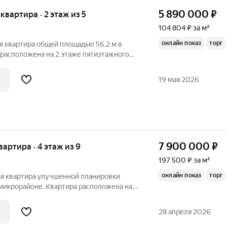
5 890 000
₽
 квартира · 2 этаж из 5
104 804 ₽ за м²
онлайн показ
торг
я квартира общей площадью 56,2 м в
 расположена на 2 этаже пятиэтажного
ие, выполнен свежий евроремонт. Номер
19 мая 2026
7 900 000
₽
квартира · 4 этаж из 9
197 500 ₽ за м²
онлайн показ
торг
я квартира улучшенной планировки
микрорайоне. Квартира расположена на 4
ома. Отличное состояние, выполнен
ОЕ ОТОПЛЕНИЕ, установлена система
28 апреля 2026