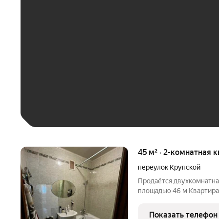
ЕЖЕМЕСЯЧНЫЙ ПЛАТЁ
До 30 тыс. ₽
До 50 тыс. ₽
До 70 тыс. ₽
Больше 100 тыс. ₽
45 м² · 2-комнатная 
переулок Крупской
Продаётся двухкомнатна
площадью 46 м Квартира
дома. Хорошее состояни
новые радиаторы отопле
Показать телефон