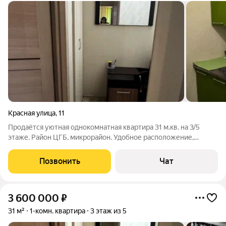
Красная улица
,
11
Продаётся уютная однокомнатная квартира 31 м.кв. на 3/5
этаже. Район ЦГБ, микрорайон. Удобное расположение,
спальный район. Выполнен косметический ремонт.
Просторная светлая кухня. Хорошее жилое состояние. Вся
Позвонить
Чат
мебель и бытовая техника остаётся. Цена
3 600 000
₽
31 м²
1-комн. квартира
3 этаж из 5