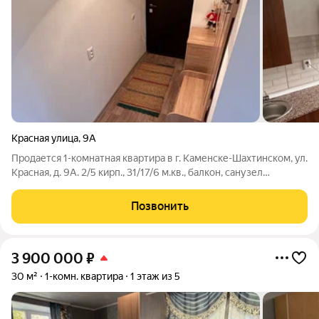
Красная улица
,
9А
Продается 1-комнатная квартира в г. Каменске-Шахтинском, ул.
Красная, д. 9А. 2/5 кирп., 31/17/6 м.кв., балкон, санузел
совмещенный. В квартире выполнен свежий ремонт, новая
электропроводка, новая мебель, техника, все остается новому
Позвонить
владельцу. 3-я
3 900 000
₽
30 м²
1-комн. квартира
1 этаж из 5