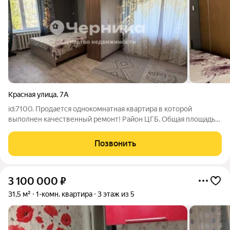
Красная улица
,
7А
id:7100. Продается однокомнатная квартира в которой
выполнен качественный ремонт! Район ЦГБ. Общая площадь
30 кв.м.! Установлены окна металлопластик. Санузел
совмещен. Сплит система. Этаж 1/5. Вся инфраструктура в
Позвонить
шаговой доступности! Звоните.Пишите!
3 100 000
₽
31,5 м²
1-комн. квартира
3 этаж из 5