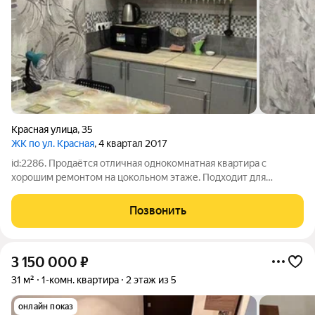
Красная улица
,
35
ЖК по ул. Красная
, 4 квартал 2017
id:2286. Продаётся отличная однокомнатная квартира с
хорошим ремонтом на цокольном этаже. Подходит для
проживания или коммерции. Ипотека не подходит. Рядом
магазины, парк, пляж. Агентство недвижимости «Черника»
Позвонить
гарантирует безопасность и юридическую
3 150 000
₽
31 м²
1-комн. квартира
2 этаж из 5
онлайн показ