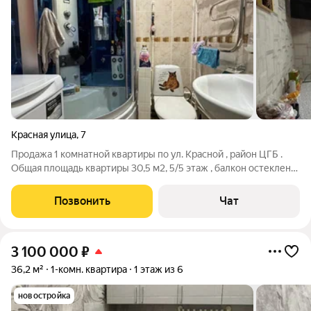
Красная улица
,
7
Продажа 1 комнатной квартиры по ул. Красной , район ЦГБ .
Общая площадь квартиры 30,5 м2, 5/5 этаж , балкон остеклен
евро . Хорошее состояние , после продажи остается частично
мебель . А 112,5
Позвонить
Чат
3 100 000
₽
36,2 м²
1-комн. квартира
1 этаж из 6
новостройка