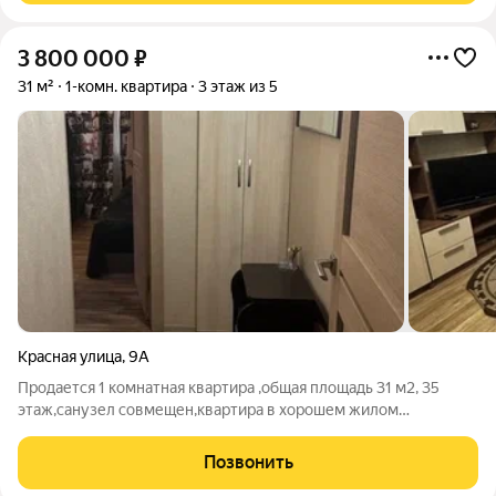
3 800 000
₽
31 м²
1-комн. квартира
3 этаж из 5
Красная улица
,
9А
Продается 1 комнатная квартира ,общая площадь 31 м2, 35
этаж,санузел совмещен,квартира в хорошем жилом
состоянии,остается вся мебель и бытовая техника. номер в
базе 120,15
Позвонить