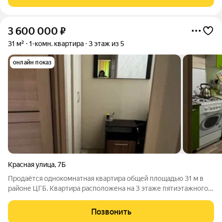
3 600 000
₽
31 м²
1-комн. квартира
3 этаж из 5
онлайн показ
Красная улица
,
7Б
Продаётся однокомнатная квартира общей площадью 31 м в
районе ЦГБ. Квартира расположена на 3 этаже пятиэтажного
дома. Отличное состояние, выполнен ремонт, м/п окна,
натяжные потолки, заменены входная и межкомнатные двери,
Позвонить
с/узел выложен кафельной