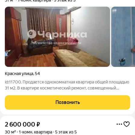
31 м²
1-комн. квартира
5 этаж из 5
Красная улица
,
54
id:11700. Продается однокомнатная квартира общей площадью
31 м2. В квартире косметический ремонт, совмещенный
сан.узел., застеклённый балкон. Вся развитая инфраструктура
в шаговой доступности. По всем дополнительным вопросам
Позвонить
звоните, пишите.
2 600 000
₽
30 м²
1-комн. квартира
5 этаж из 5