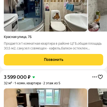
Красная улица
,
7Б
Продается 1 комнатная квартира в районе ЦГБ,общая площадь
30,5 м2, санузел совмещен - кафель,балкон остеклен
евро,окна евро,квартира с ремонтом,остается встроенная
кухня,прихожая,гостинка.
Позвонить
3 599 000
₽
32 м²
1-комн. квартира
2 этаж из 5