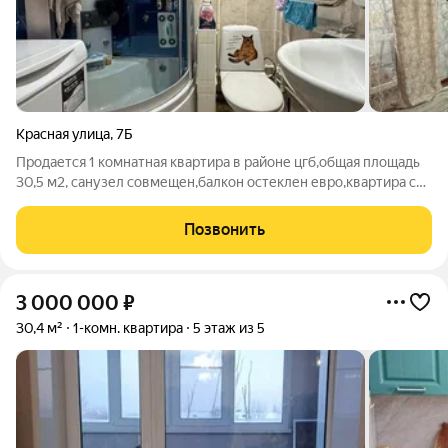
Красная улица
,
7Б
Продается 1 комнатная квартира в районе цгб,общая площадь
30,5 м2, санузел совмещен,балкон остеклен евро,квартира с
ремонтом,остается встроенная кухня,есть подвал. номер в
базе 112,5
Позвонить
3 000 000
₽
30,4 м²
1-комн. квартира
5 этаж из 5