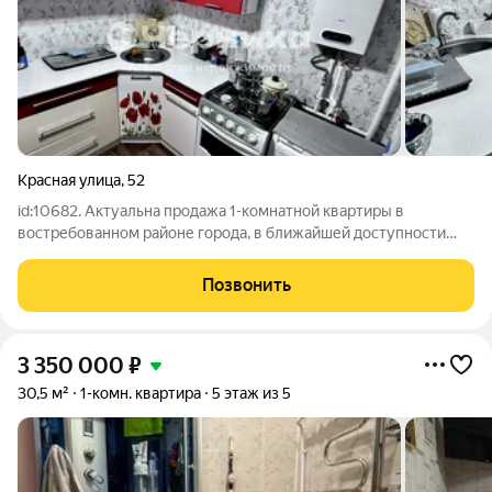
Красная улица
,
52
id:10682. Актуальна продажа 1-комнатной квартиры в
востребованном районе города, в ближайшей доступности
парк, магазины, аптека, остановка. Самый комфортный, 3 этаж,
квартира в хорошем и ухоженном состоянии, окна, балконный
Позвонить
блок пластик, хорошие
3 350 000
₽
30,5 м²
1-комн. квартира
5 этаж из 5