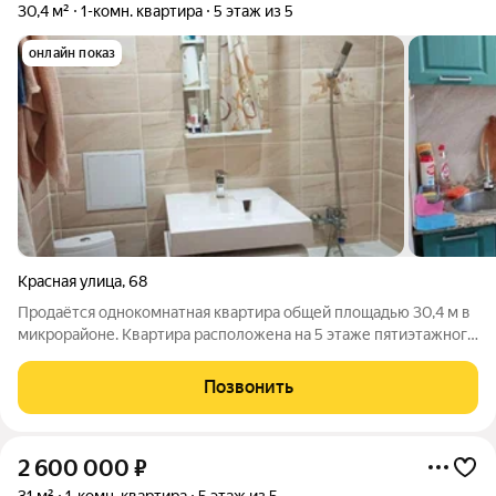
30,4 м²
1-комн. квартира
5 этаж из 5
онлайн показ
Красная улица
,
68
Продаётся однокомнатная квартира общей площадью 30,4 м в
микрорайоне. Квартира расположена на 5 этаже пятиэтажного
дома. Хорошее состояние, м/п окна, балкон остеклен евро, с/
узел выложен кафельной плиткой, металлическая входная
Позвонить
дверь. Номер в базе
2 600 000
₽