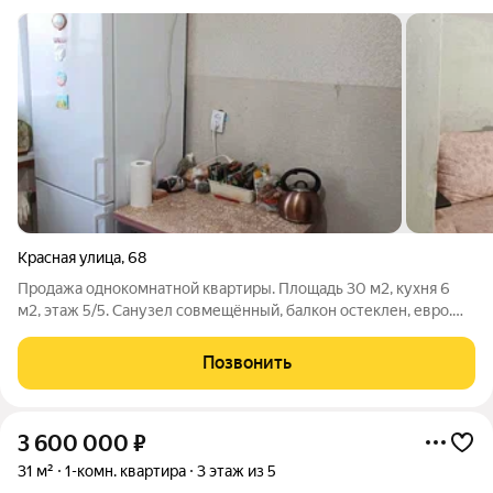
Красная улица
,
68
Продажа однокомнатной квартиры. Площадь 30 м2, кухня 6
м2, этаж 5/5. Санузел совмещённый, балкон остеклен, евро.
Окна м/п, коммуникации заменены. Санузел в плитке. Сплит-
система. Новая входная дверь. Жилое состояние. Акт 120,19
Позвонить
3 600 000
₽
31 м²
1-комн. квартира
3 этаж из 5