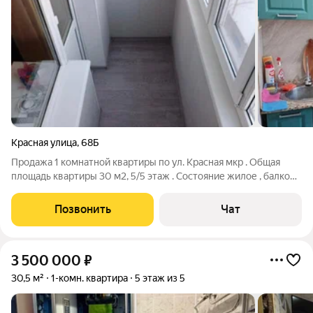
Красная улица
,
68Б
Продажа 1 комнатной квартиры по ул. Красная мкр . Общая
площадь квартиры 30 м2, 5/5 этаж . Состояние жилое , балкон
остеклен евро . А 120,19
Позвонить
Чат
3 500 000
₽
30,5 м²
1-комн. квартира
5 этаж из 5