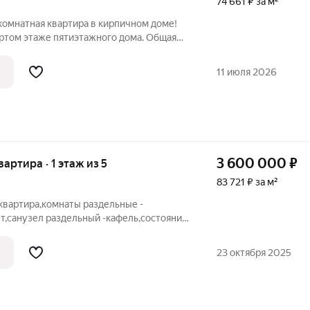
74 661 ₽ за м²
хкомнатная квартира в кирпичном доме!
ртом этаже пятиэтажного дома. Общая
вартире выполнен косметический ремонт.
очка, сан.узел раздельный, просторная
11 июля 2026
3 600 000
₽
вартира · 1 этаж из 5
83 721 ₽ за м²
квартира,комнаты раздельные -
т,санузел раздельный -кафель,состояние
17
23 октября 2025