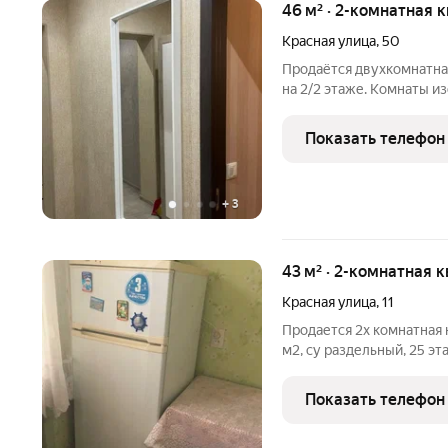
46 м² · 2-комнатная 
Красная улица
,
50
Продаётся двухкомнатная
на 2/2 этаже. Комнаты из
раздельный. Выполнен с
Показать телефон
+
3
43 м² · 2-комнатная 
Красная улица
,
11
Продается 2х комнатная 
м2, су раздельный, 25 эт
состоянии. номер в базе 
Показать телефон