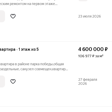
еским ремонтом на первом этаже
о дома. Комнаты изолированные, что
 приватность. Кухня оборудована
23 июля 2026
4 600 000
₽
вартира · 1 этаж из 5
106 977 ₽ за м²
квартира в районе парка победы,общая
 раздельные, санузел совмещен,квартира
нии,по договоренности остается мебель.
27 февраля
2026