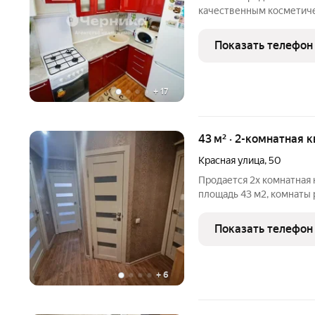
качественным косметич
пятиэтажного кирпичног
обеспечивает комфорт и
Показать телефон
необходимой мебелью и
+
17
43 м² · 2-комнатная к
Красная улица
,
50
Продается 2х комнатная 
площадь 43 м2, комнаты
в хорошем жилом состоя
номер в базе 220,13
Показать телефон
+
6