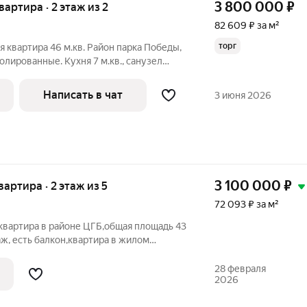
3 800 000
₽
квартира · 2 этаж из 2
82 609 ₽ за м²
торг
 квартира 46 м.кв. Район парка Победы,
олированные. Кухня 7 м.кв., санузел
вежий косметический ремонт.
Написать в чат
3 июня 2026
3 100 000
₽
квартира · 2 этаж из 5
72 093 ₽ за м²
квартира в районе ЦГБ,общая площадь 43
аж, есть балкон,квартира в жилом
220,12
28 февраля
2026