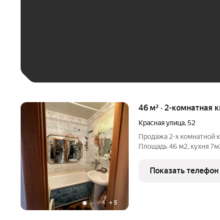
До 30 тыс. ₽
До 50 тыс. ₽
До 70 тыс. ₽
Больше 100 тыс. ₽
46 м² · 2-комнатная 
Красная улица
,
52
Продажа 2-х комнатной к
Площадь 46 м2, кухня 7м
санузел раздельный. Бал
ремонт. Хорошее, жилое с
Показать телефон
+
5