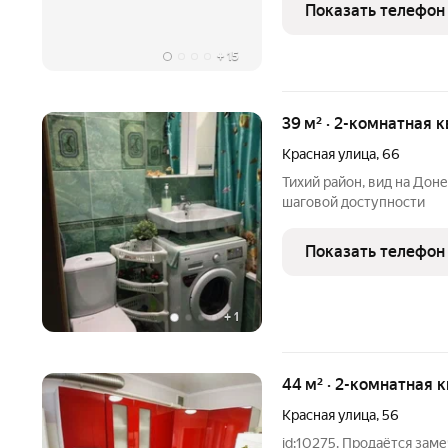
СЕМЕЙНУЮ ИПОТЕКУ В
Показать телефон
ЗАТРАТ И РАСХОДОВ П
ТОЛЬКО
+
15
39 м² · 2-комнатная 
Красная улица
,
66
Тихий район, вид на Дон
шаговой доступности
Показать телефон
+
1
44 м² · 2-комнатная к
Красная улица
,
56
id:10275. Продаётся зам