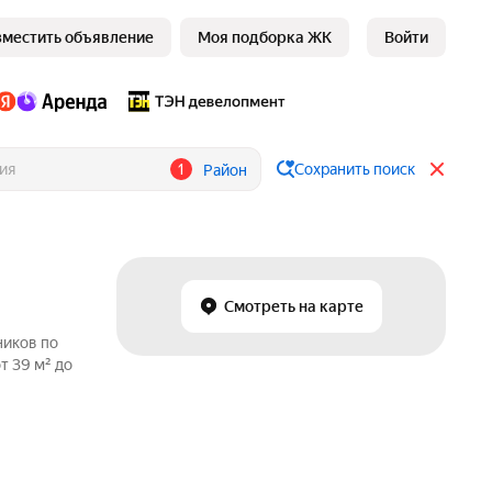
зместить объявление
Моя подборка ЖК
Войти
1
Сохранить поиск
Район
Смотреть на карте
ников по
т 39 м² до