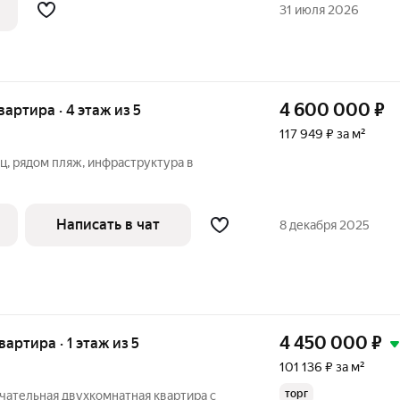
АРИАНТ БЕЗ ДОПОЛНИТЕЛЬНЫХ
31 июля 2026
ОСЛЕ ПРИОБРИТЕНИЯ ВАМ ОСТАНЕТСЯ
4 600 000
₽
квартира · 4 этаж из 5
117 949 ₽ за м²
ец, рядом пляж, инфраструктура в
Написать в чат
8 декабря 2025
4 450 000
₽
вартира · 1 этаж из 5
101 136 ₽ за м²
торг
ечательная двухкомнатная квартира с