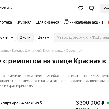
ский
Ра
потека
Журнал
Для бизнеса
Уникальные акции
ройки
2 комн.
Цена
натные
Каменск-Шахтинский, Красная улица
С ремонтом
 с ремонтом на улице Красная в
я в Каменске-Шахтинском — 21 объявление от агентств и собствен
а Яндекс Недвижимости. В нашем каталоге предложения площадью о
ки и характеристики.
3 300 000
₽
я квартира · 4 этаж из 5