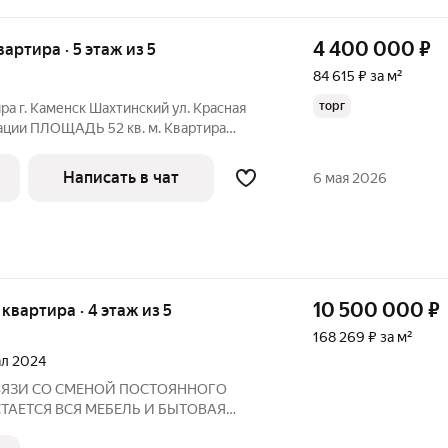
4 400 000
₽
вартира · 5 этаж из 5
84 615 ₽ за м²
торг
ра г. Каменск Шахтинский ул. Красная
ации ПЛОЩАДЬ 52 кв. м. Квартира
 Комнаты раздельные. Косметический
н. Этаж 5/5 ЦЕНА 4400 000 торг
Написать в чат
6 мая 2026
10 500 000
₽
я квартира · 4 этаж из 5
168 269 ₽ за м²
тал 2024
 СВЯЗИ СО СМЕНОЙ ПОСТОЯННОГО
ТАЕТСЯ ВСЯ МЕБЕЛЬ И БЫТОВАЯ
 ОТОПЛЕНИЕ!!! ПОДХОДИТ ПОД