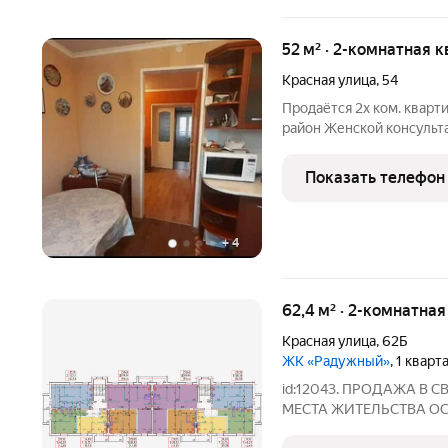
52 м² · 2-комнатная к
Красная улица
,
54
Продаётся 2х ком. кварти
район Женской консульт
улучшенной планировки.
ремонт. Балкон застеклё
Показать телефон
+
4
62,4 м² · 2-комнатна
Красная улица
,
62Б
ЖК «Радужный»
, 1 квар
id:12043. ПРОДАЖА В
МЕСТА ЖИТЕЛЬСТВА ОС
ТЕХНИКА АВТОНОМНОЕ