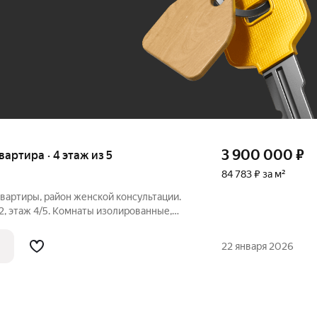
До 100 тыс. ₽
3 900 000
₽
квартира · 4 этаж из 5
84 783 ₽ за м²
вартиры, район женской консультации.
2, этаж 4/5. Комнаты изолированные,
кон остеклен, евро. Косметический
остояние. Акт 221,1
22 января 2026