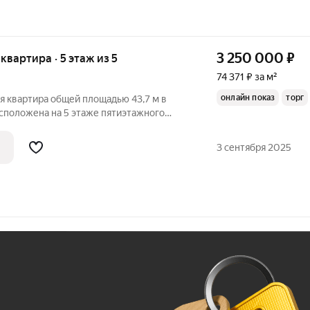
3 250 000
₽
 квартира · 5 этаж из 5
74 371 ₽ за м²
онлайн показ
торг
я квартира общей площадью 43,7 м в
сположена на 5 этаже пятиэтажного
е, выполнен ремонт, с/узел выложен
окна, балкон остеклен евро, заменены
3 сентября 2025
Ж