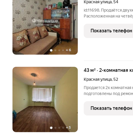
Красная улица
,
54
id:11698. Продаётся дву
Расположенная на четвё
площадь 44,2 кв. м. В к
Планировка комнат - баб
Показать телефон
кухня.
+
6
43 м² · 2-комнатная к
Красная улица
,
52
Продается 2х комнатная 
подготовлены под ремон
жилое. номер в базе 220,
Показать телефон
+
5