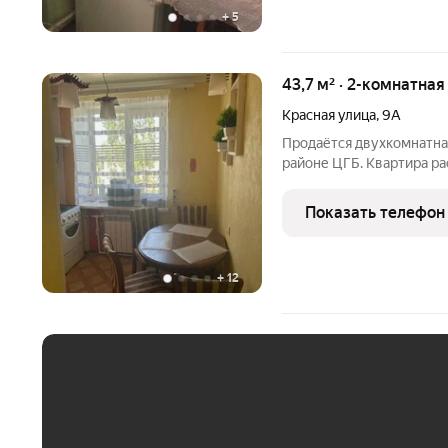
+
5
43,7 м² · 2-комнатная
Красная улица
,
9А
Продаётся двухкомнатна
районе ЦГБ. Квартира ра
дома. Хорошее состояни
кафельной плиткой, м/п 
Показать телефон
входная и
+
12
ЕЖЕМЕСЯЧНЫЙ ПЛАТЁ