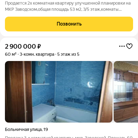
Продается 2х комнатная квартиру улучшенной планировки на
МКР Заводском,общая площадь 53 м2, 3/5 этаж,комнаты
раздельные,санузел раздельный,окна мп,межкомнатные и
входные двери новые,в квартире по договоренности остается
Позвонить
частично мебель и бытовая
2 900 000
₽
60 м²
3-комн. квартира
5 этаж из 5
Больничная улица
,
19