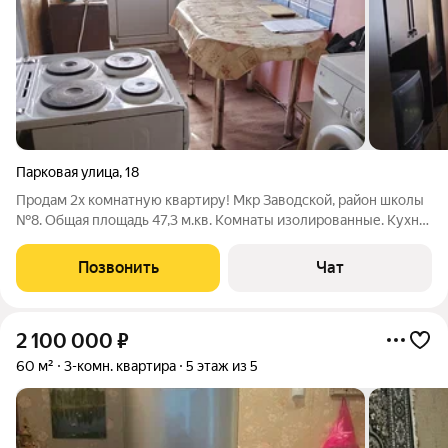
Парковая улица
,
18
Продам 2х комнатную квартиру! Мкр Заводской, район школы
№8. Общая площадь 47,3 м.кв. Комнаты изолированные. Кухня
6 м.кв с выходом на балкон. Санузел совмещённый. Этаж 4/5,
косметический ремонт. Жилое состояние , мебель остаётся. 1
Позвонить
Чат
собственник,
2 100 000
₽
60 м²
3-комн. квартира
5 этаж из 5