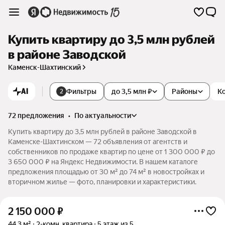
Купить квартиру до 3,5 млн рублей
в районе Заводской
Каменск-Шахтинский
AI
Фильтры
до 3,5 млн ₽
Районы
К
2
72 предложения
•
по актуальности
Купить квартиру до 3,5 млн рублей в районе Заводской в
Каменске-Шахтинском — 72 объявления от агентств и
собственников по продаже квартир по цене от 1 300 000 ₽ до
3 650 000 ₽ на Яндекс Недвижимости. В нашем каталоге
предложения площадью от 30 м² до 74 м² в новостройках и
вторичном жилье — фото, планировки и характеристики.
2 150 000
₽
44,3 м²
2-комн. квартира
5 этаж из 5