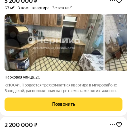
3 200 000
₽
67 м²
3-комн. квартира
3 этаж из 5
Парковая улица
,
20
id:10041. Продаётся трёхкомнатная квартира в микрорайоне
Заводской, расположенная на третьем этаже пятиэтажного
дома. Подробное описание объекта недвижимости: - Общая
площадь квартиры: 67,7 квадратных метров - Планировка
Позвонить
предусматривает изолированные
2 200 000
₽