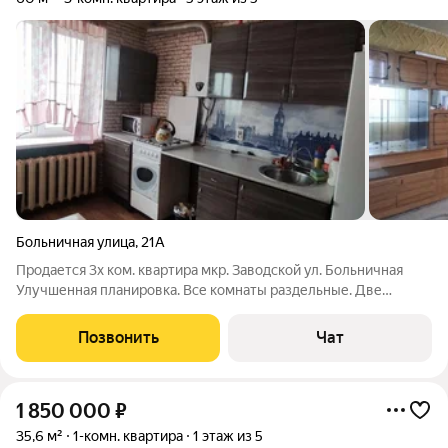
Больничная улица
,
21А
Продается 3х ком. квартира мкр. Заводской ул. Больничная
Улучшенная планировка. Все комнаты раздельные. Две
лоджии. Сан. узел раздельный. Общая площадь 60 кв. м.
Обычное жилое состояние Этаж 5/5
Позвонить
Чат
1 850 000
₽
35,6 м²
1-комн. квартира
1 этаж из 5