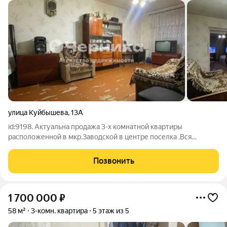
улица Куйбышева
,
13А
id:9198. Актуальна продажа 3-х комнатной квартиры
расположенной в мкр.Заводской в центре поселка .Вся
развитая инфраструктура в минуте ходьбы . Этаж 5/5 Общая
площадь 58,1/43/6 м2 Квартира в жилом состоянии но требует
Позвонить
косметики .Имеется балкон .Одна
1 700 000
₽
58 м²
3-комн. квартира
5 этаж из 5