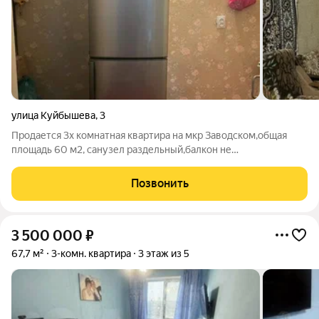
улица Куйбышева
,
3
Продается 3х комнатная квартира на мкр Заводском,общая
площадь 60 м2, санузел раздельный,балкон не
остеклен,состояние жилое. номер в базе 373,2
Позвонить
3 500 000
₽
67,7 м²
3-комн. квартира
3 этаж из 5