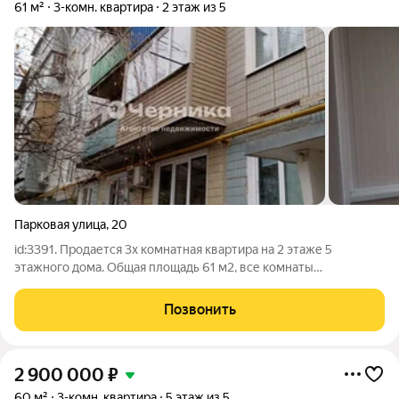
61 м²
3-комн. квартира
2 этаж из 5
Парковая улица
,
20
id:3391. Продается 3х комнатная квартира на 2 этаже 5
этажного дома. Общая площадь 61 м2, все комнаты
раздельные, сан узел тоже раздельный, окна и балкон евро. В
квартире сделан косметический ремонт. Есть подвал.
Позвонить
Агентство недвижимости «Черника»
2 900 000
₽
60 м²
3-комн. квартира
5 этаж из 5