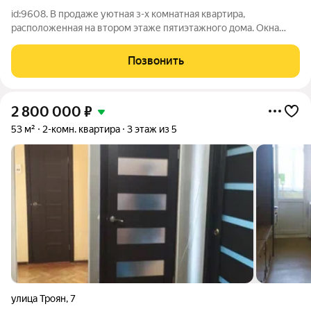
id:9608. В продаже уютная з-х комнатная квартира,
расположенная на втором этаже пятиэтажного дома. Окна
пластиковые, новая сантехник, газовая печь и кухонный
гарнитур, который остается бонусом покупателю. Состояние
Позвонить
жилое. долгов и обременений нет.
2 800 000
₽
53 м²
2-комн. квартира
3 этаж из 5
улица Троян
,
7