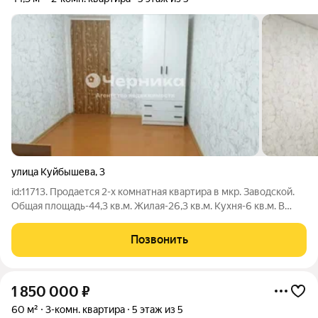
улица Куйбышева
,
3
id:11713. Продается 2-х комнатная квартира в мкр. Заводской.
Общая площадь-44,3 кв.м. Жилая-26,3 кв.м. Кухня-6 кв.м. В
квартире выполнен жилой ремонт,есть балкон. Рядом вся
инфраструктура:садики,школа,магазины. Документы чистые и
Позвонить
готовы к быстрой
1 850 000
₽
60 м²
3-комн. квартира
5 этаж из 5