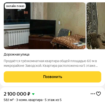
онлайн показ
Дорожная улица
Продаётся трёхкомнатная квартира общей площадью 60 м в
микрорайоне Заводской. Квартира расположена на 5 этаже
пятиэтажного дома. Жилое состояние, м/п окна, заменены
радиаторы отопления, с/узел раздельный. Номер в базе 373,2
Позвонить
2 100 000
₽
58,1 м²
3-комн. квартира
5 этаж из 5