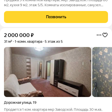
Продажа 3-х комнатной квартиры, мкр. Заводской. Площадь 60
м2, кухня 9 м2, этаж 5/5. Комнаты изолированные, санузел
раздельный. Лоджия и балкон остеклены. Окна м/п Жилое
состояние Акт 374
Позвонить
2 000 000
₽
31 м²
1-комн. квартира
5 этаж из 5
Дорожная улица
,
19
Продается 1 ком. квартира мкр Заводской. Площадь 30 м.кв,