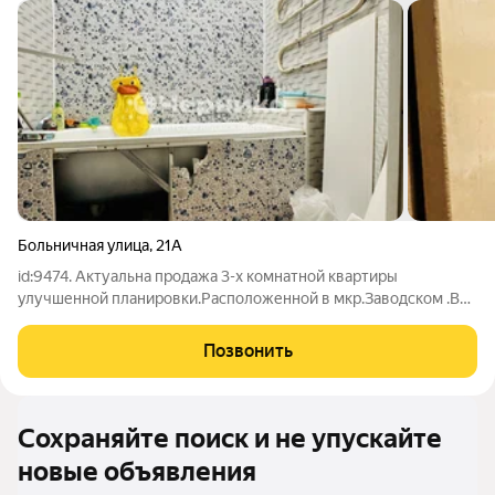
Больничная улица
,
21А
id:9474. Актуальна продажа 3-х комнатной квартиры
улучшенной планировки.Расположенной в мкр.Заводском .Вся
развитая инфраструктура в пешей доступности Этаж 5/5
Общая площадь 62 м2 Комнаты изолированы Сан узел
Позвонить
раздельный Ремонт косметический
Сохраняйте поиск и не упускайте
новые объявления