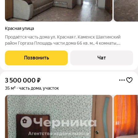
Красная улица
Продаётся часть дома ул. Красная г. Каменск Шахтинский
район Горгаза Площадь части дома 66 кв. м., 4 комнаты,
высокий потолок, жилое состояние, газовое отопление. На
участке кирпичная кухня 30 кв.м. с газ. отоплением и
Позвонить
Чат
удобствами: сан. узел, ванная.
3 500 000
₽
35 м²
часть дома, участок