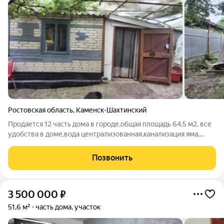
Ростовская область
,
Каменск-Шахтинский
Продается 12 часть дома в городе,общая площадь 64,5 м2, все
удобства в доме,вода централизованная,канализация яма,
отопление газовый котел,окна евро,хорошее жилое
состояние,на участке есть гараж,летняя кухня,подвал,хоз
Позвонить
постройки. номер в базе 350,7
3 500 000
₽
51,6 м²
часть дома, участок