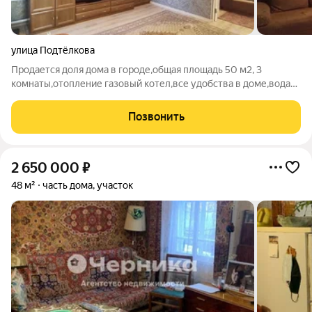
улица Подтёлкова
Продается доля дома в городе,общая площадь 50 м2, 3
комнаты,отопление газовый котел,все удобства в доме,вода
централизованная,канализация централизованная,в доме
сделан косметический ремонт,высота потолков 2,6 м,на
Позвонить
участке есть летний душ,хоз.
2 650 000
₽
48 м²
часть дома, участок