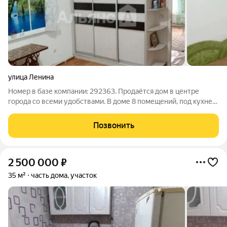
улица Ленина
Номер в базе компании: 292363. Продаётся дом в центре
города со всеми удобствами. В доме 8 помещений, под кухней
небольшой подвал. Двор отдельный, навес 36 м2 с качелями.
Подсобное помещение 60 м2, с мастерской и летней кухней, с
Позвонить
водопроводом и
2 500 000
₽
35 м²
часть дома, участок