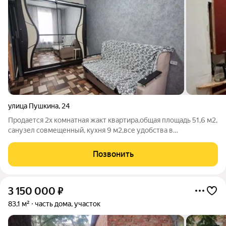
улица Пушкина
,
24
Продается 2х комнатная жакт квартира,общая площадь 51,6 м2,
санузел совмещенный, кухня 9 м2,все удобства в
доме,отоплении газ котел,22 этаж,окна евро,хорошее жилое
состояние,косметический ремонт,на все счетчики.Есть
Позвонить
гараж,хоз постройка,подвал.
3 150 000
₽
83,1 м²
часть дома, участок