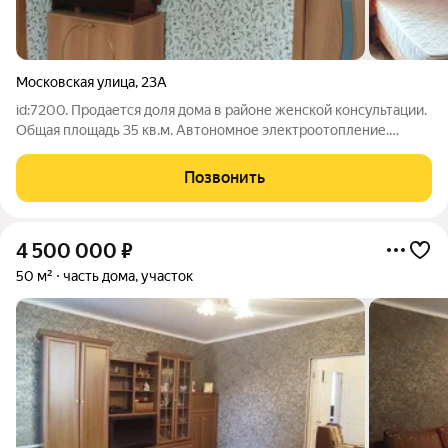
Московская улица
,
23А
id:7200. Продается доля дома в районе женской консультации.
Общая площадь 35 кв.м. Автономное электроотопление.
Подключено 380 Вт. Хорошее жилое состояние. Окна
металлопластик. Санузел совмещен. Земельный участок 4
Позвонить
сотки. На участке мангальная зона в
4 500 000
₽
50 м²
часть дома, участок