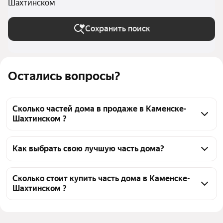
Шахтинском
Сохранить поиск
Остались вопросы?
Сколько частей дома в продаже в Каменске-
Шахтинском ?
На Яндекс Недвижимости в продаже в Каменске-
Шахтинском 34 части дома, из них 1 объявление от 
Как выбрать свою лучшую часть дома?
собственников, 33 объявления от агентств
Чтобы купить часть дома, воспользуйтесь тепловой 
картой для оценки инфраструктуры и 
Сколько стоит купить часть дома в Каменске-
Шахтинском ?
транспортной доступности в выбранном районе в 
Каменске-Шахтинском
Цена за квадратный метр
15 714 — 100 000 ₽
Для легкого выбора подходящей части дома в 
Площадь
15 — 150 м²