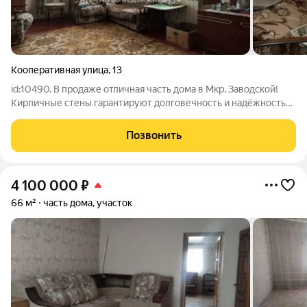
Кооперативная улица
,
13
id:10490. В продаже отличная часть дома в Мкр. Заводской!
Кирпичные стены гарантируют долговечность и надёжность
постройки. Вас ждёт уютное жильё площадью 54 м с двумя
комнатами здесь каждый член семьи найдёт свой уголок для
Позвонить
отдыха и занятий.
4 100 000
₽
66 м²
часть дома, участок