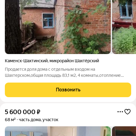
Каменск-Шахтинский
,
микрорайон Шахтёрский
Продается доля дома с отдельным входом на
Шахтерском,общая площадь 83,1 м2, 4 комнаты,отопление
печное,газ по меже, вода скважина. номер в базе 351,4
Позвонить
5 600 000
₽
68 м²
часть дома, участок