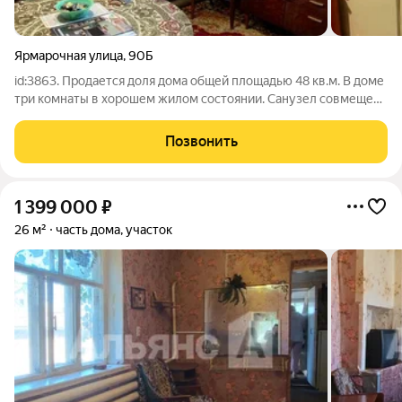
Ярмарочная улица
,
90Б
id:3863. Продается доля дома общей площадью 48 кв.м. В доме
три комнаты в хорошем жилом состоянии. Санузел совмещен.
Земельный участок 4 сотки. Отдельный вход. На участке
расположена:теплица,сараи. Вся инфраструктура в шаговой
Позвонить
доступности.
1 399 000
₽
26 м²
часть дома, участок