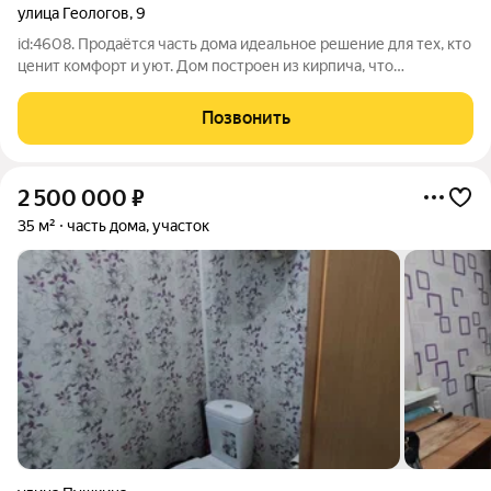
улица Геологов
,
9
id:4608. Продаётся часть дома идеальное решение для тех, кто
ценит комфорт и уют. Дом построен из кирпича, что
гарантирует его долговечность и надёжность. Площадь здания
составляет 25 квадратных метров, а площадь участка 6 соток.
Позвонить
Так же на участке
2 500 000
₽
35 м²
часть дома, участок