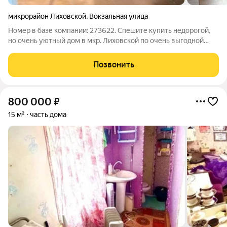
микрорайон Лиховской
,
Вокзальная улица
Номер в базе компании: 273622. Спешите купить недорогой,
но очень уютный дом в мкр. Лиховской по очень выгодной
цене. Характеристики Площадь кирпичного дома составляет
52 квадратных метров. Зонирование пространства выполнено
Позвонить
самым удобным образом.
800 000
₽
15 м²
часть дома