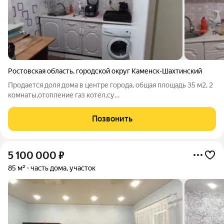
Ростовская область
,
городской округ Каменск-Шахтинский
Продается доля дома в центре города, общая площадь 35 м2, 2
комнаты,отопление газ котел,су
раздельный,централизованная канализация,мп
окна,косметический ремонт,высокие потолки. номер в базе
Позвонить
355
5 100 000
₽
85 м²
часть дома, участок