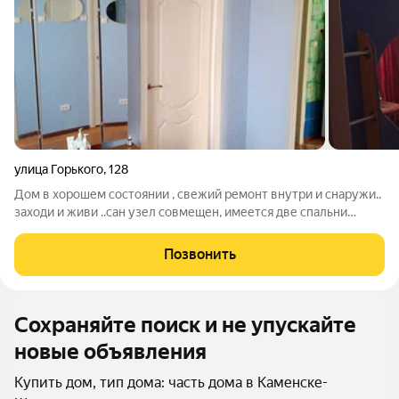
улица Горького
,
128
Дом в хорошем состоянии , свежий ремонт внутри и снаружи..
заходи и живи ..сан узел совмещен, имеется две спальни
взрослая и детская .Детская оборудована модулем для
школьников и спортивным комплексом.( при продаже всё
Позвонить
остается ) В зале есть
Сохраняйте поиск и не упускайте
новые объявления
Купить дом, тип дома: часть дома в Каменске-