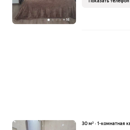
Показать телефон
так-же магазины,
+
16
30 м² · 1-комнатная к