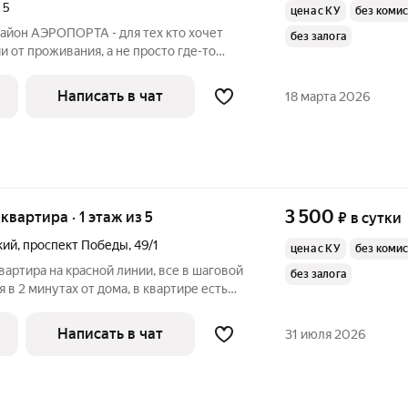
,
5
цена с КУ
без коми
айон АЭРОПОРТА - для тех кто хочет
без залога
 от проживания, а не просто где-то
й вариант для семей, романтического
! Полный косметический ремонт июль
Написать в чат
18 марта 2026
3 500
 квартира · 1 этаж из 5
₽
в сутки
кий
,
проспект Победы
,
49/1
цена с КУ
без коми
вартира на красной линии, все в шаговой
без залога
 в 2 минутах от дома, в квартире есть
оживания
Написать в чат
31 июля 2026