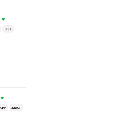
торг
ссии
залог