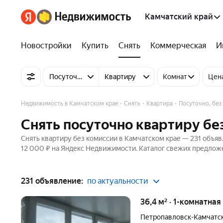
Камчатский край
Новостройки
Купить
Снять
Коммерческая
И
Посуточно
Квартиру
Комнат
Цен
Недвижимость в Камчатском крае
Снять
Квартира
Посуточно, без
Снять посуточно квартиру бе
Снять квартиру без комиссии в Камчатском крае — 231 объявл
12 000 ₽ на Яндекс Недвижимости. Каталог свежих предложе
231 объявление:
по актуальности
36,4 м² · 1-комнатная
Петропавловск-Камчатс