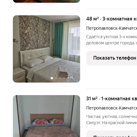
48 м² · 3-комнатная 
Петропавловск-Камчатс
Сдаётся уютная 3-х комн
деловом центре города, 
ремонта, вся мебель нов
остановка, Центральный 
Показать телефон
рестораны,
+
11
31 м² · 1-комнатная к
Петропавловск-Камчатс
Чистая, уютная, солнечн
Силуэт. На красной линии
доступности - Детская п
больница, Роддом №1, Ме