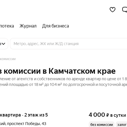
потека
Журнал
Для бизнеса
а
 комиссии
з комиссии в Камчатском крае
ение от агентств и собственников по аренде квартир по цене от 1 
ний площадью от 18 м² до 104 м² по долгосрочной и посуточной ар
4 000
 квартира · 2 этаж из 5
₽
в сутки
кий
,
проспект Победы
,
43
без комиссии
залог