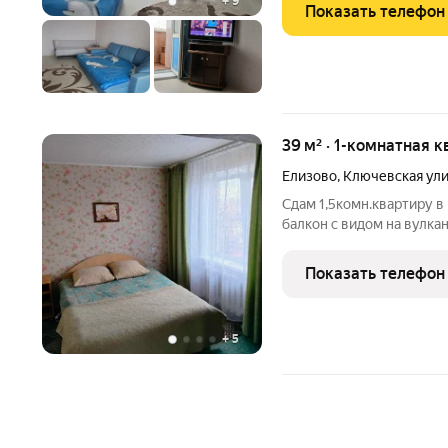
+
9
Показать телефон
39 м² · 1-комнатная к
Елизово
,
Ключевская ул
Сдам 1,5комн.квартиру в 
балкон с видом на вулкан
шаговой доступности. 10
необходимое для прожи
Показать телефон
варианты
+
5