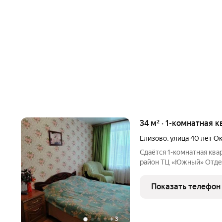
34 м² · 1-комнатная к
Елизово
,
улица 40 лет О
Сдаётся 1-комнатная квар
район ТЦ «Южный» Отдель
кабельное ТВ. Есть всё 
спальн
Показать телефон
+
3