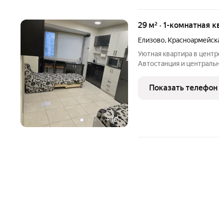
29 м² · 1-комнатная к
Елизово
,
Красноармейска
Уютная квартира в центр
Автостанция и централь
Магазины, автобусные ос
есть всё для комфортног
Показать телефон
плита,
+
16