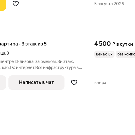
5 августа 2026
4 500
вартира · 3 этаж из 5
₽
в сутки
ица
,
3
цена с КУ
без коми
центре г.Елизова, за рынком. 3й этаж,
, каб.ТV, интернет.Вся инфраструктура в
 мин пешком до автостанции. Есть всё
вания. Можем предложить другие
Написать в чат
вчера