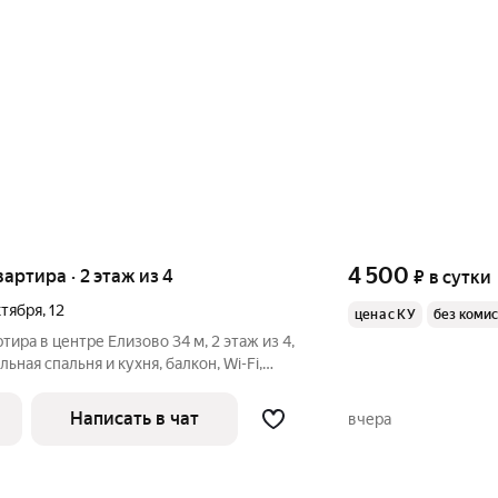
4 500
вартира · 2 этаж из 4
₽
в сутки
ктября
,
12
цена с КУ
без коми
тира в центре Елизово 34 м, 2 этаж из 4,
ная спальня и кухня, балкон, Wi-Fi,
для комфортного проживания. Доп.
ое место 500 Спальных мест: 3 (двуспальная кровать +
Написать в чат
вчера