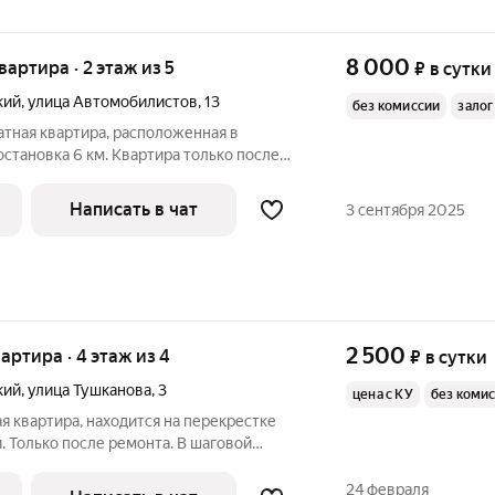
8 000
квартира · 2 этаж из 5
₽
в сутки
кий
,
улица Автомобилистов
,
13
без комиссии
залог
атная квартира, расположенная в
остановка 6 км. Квартира только после
ая. В шаговой доступности автобусная
рынок, Сбербанк, торговые центры, кафе,
Написать в чат
3 сентября 2025
2 500
вартира · 4 этаж из 4
₽
в сутки
кий
,
улица Тушканова
,
3
цена с КУ
без коми
ая квартира, находится на перекрестке
. Только после ремонта. В шаговой
оликлиника №1, Краевая детская
дитекс, онкологический диспансер, а
24 февраля