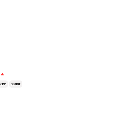
ссии
залог