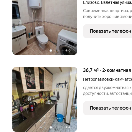
Елизово
,
Взлётная улица
Современная квартира, р
получить хорошие эмоции
переночевать. Идеальны
вечера, бизнес-поездки
Показать телефон
2022 года. Имеется
+
6
36,7 м² · 2-комнатная
Петропавловск-Камчатс
сдаётся двухкомнатная к
доступности, автостанция
все необходимое для пр
Показать телефон
+
4