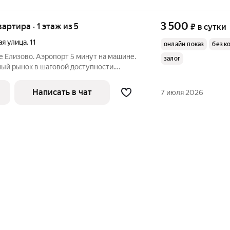
3 500
вартира · 1 этаж из 5
₽
в сутки
я улица
,
11
онлайн показ
без к
е Елизово. Аэропорт 5 минут на машине.
залог
ный рынок в шаговой доступности.
тановки, всё рядом с домом. В квартире
о проживания как дома. Холодильник,
Написать в чат
7 июля 2026