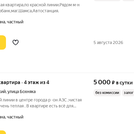
ая квартира,по красной линии.Рядом м-н
рбанк,маг.Шамса,Автостанция.
на, частный
5 августа 2026
5 000
 квартира · 4 этаж из 4
₽
в сутки
кий
,
улица Бохняка
без комиссии
залог
й линии в центре города р -он АЗС ,чистая
чень теплая . В квартире есть всё для
 Рядом м- н Шамса, Спортмастер ,
на, частный
нтральный рынок, Фантан . Без домашних