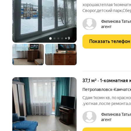
хорошая,теплая 1комнатн
Сворог,детский парк,Сбе
Филинова Татья
агент
+
9
Показать телефон
37,1 м² · 1-комнатная
Петропавловск-Камчатс
Сдам 1комн кв, по красно
,уютная ,после ремонта,о
комфортного проживания.
Филинова Татья
Агротек, т -ц Парус , Це
агент