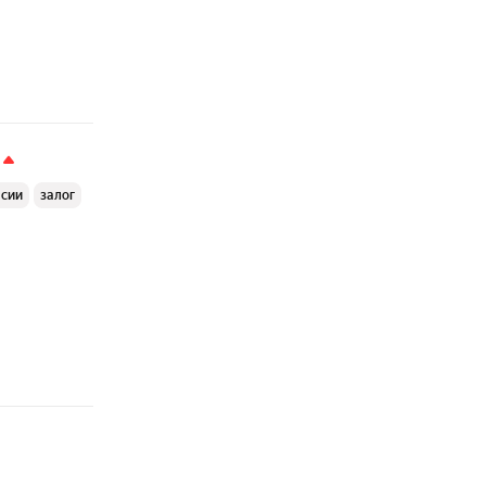
ссии
залог