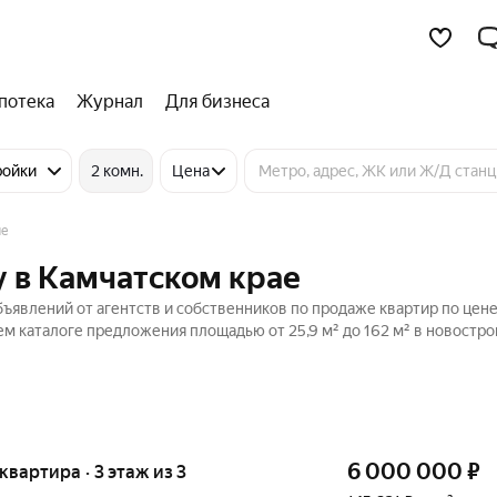
потека
Журнал
Для бизнеса
ройки
2 комн.
Цена
ые
у в Камчатском крае
ъявлений от агентств и собственников по продаже квартир по цене
м каталоге предложения площадью от 25,9 м² до 162 м² в новостро
6 000 000
₽
 квартира · 3 этаж из 3