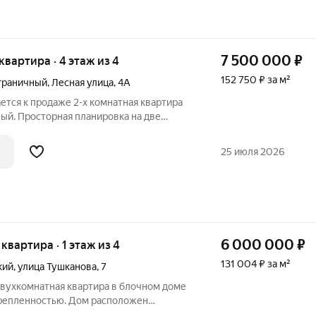
7 500 000
₽
 квартира · 4 этаж из 4
152 750 ₽ за м²
граничный
,
Лесная улица
,
4А
ется к продаже 2-х комнатная квартира
ый. Просторная планировка на две
ашние вулканы. Солнце встаёт в кухне и
ской комнате. Квартира частично
25 июля 2026
6 000 000
₽
 квартира · 1 этаж из 4
131 004 ₽ за м²
кий
,
улица Тушканова
,
7
вухкомнатная квартира в блочном доме
репленностью. Дом расположен
 инфраструктуры: детская поликлиника,