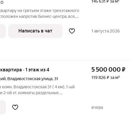
145 631 ₽ за м²
10
вартиру на третьем этаже трехэтажного
асположен напротив бизнес-центра, все,
 комфортной жизни, находится в шаговой
ом парк, где можно погулять с детьми,
Написать в чат
1 августа 2026
5 500 000
₽
 квартира · 1 этаж из 4
119 826 ₽ за м²
кий
,
Владивостокская улица
,
31
комн. Владивостокская 31 ( 4 км), 1-ый
и 2-ой эт. комнаты раздельные.
вартира подготовлена к ремонту. В
тский сад, магазины. остановки,
вчера