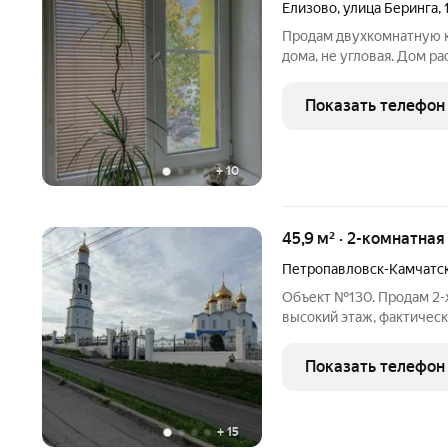
Елизово
,
улица Беринга
,
Продам двухкомнатную к
дома, не угловая. Дом р
что вам необходимо для
доступности от дома: ряд
Показать телефон
+
10
45,9 м² · 2-комнатная
Петропавловск-Камчатс
Объект №130. Продам 2-х 
высокий этаж, фактическ
совмещенный санузел. К
шаговой доступности : де
Показать телефон
кондитерская,
+
15