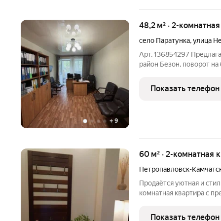
48,2 м² · 2-комнатная
село Паратунка
,
улица Н
Арт. 136854297 Предлага
район Безон, поворот на
тёплая, сухая. с ремонто
площадка, можно использ
Показать телефон
+
9
60 м² · 2-комнатная 
Петропавловск-Камчатс
Продаётся уютная и стил
комнатная квартира с п
вулкан. Состояние новог
Площадь 60,2 кв м. Пото
Показать телефон