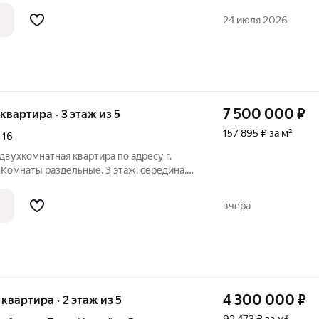
нки, торговые центры и автобусные
24 июля 2026
7 500 000
₽
 квартира · 3 этаж из 5
157 895 ₽ за м²
,
16
двухкомнатная квартира по адресу г.
. Комнаты раздельные, 3 этаж, середина,
ежкомнатные двери, сантехника,
ф - купе, встроенная кухня, частично
вчера
4 300 000
₽
я квартира · 2 этаж из 5