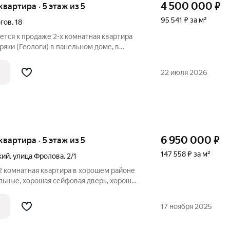
4 500 000
₽
 квартира · 5 этаж из 5
95 541 ₽ за м²
огов
,
18
ется к продаже 2-х комнатная квартира
ряки (Геологи) в панельном доме, в
ческий ремонт, рядом с домом детская
ходит под Дальневосточную ипотеку 2%.
22 июля 2026
6 950 000
₽
 квартира · 5 этаж из 5
147 558 ₽ за м²
кий
,
улица Фролова
,
2/1
2 комнатная квартира в хорошем районе
льные, хорошая сейфовая дверь, хорошие
я инфраструктура, рядом с домом - школа
я школа №4, рынок, магазин Агротек,
17 ноября 2025