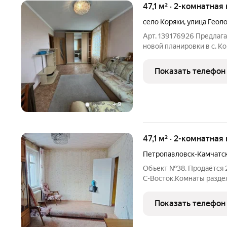
47,1 м² · 2-комнатная
село Коряки
,
улица Геол
Арт. 139176926 Предлага
новой планировки в с. Ко
квартире сделан космети
площадка, магазин. Под
Показать телефон
+
9
47,1 м² · 2-комнатная
Петропавловск-Камчатс
Объект №38. Продаётся 
С-Восток.Комнаты разде
соседи.В районе развита
№40, детская музыкальна
Показать телефон