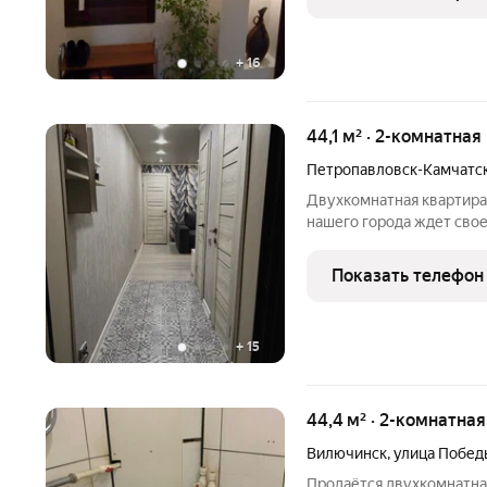
Кондиционер.
+
16
44,1 м² · 2-комнатная
Петропавловск-Камчатс
Двухкомнатная квартира 
нашего города ждет своег
которой открывается ве
изолирован от шумных до
Показать телефон
тишину и
+
15
44,4 м² · 2-комнатна
Вилючинск
,
улица Побед
Продаётся двухкомнатная