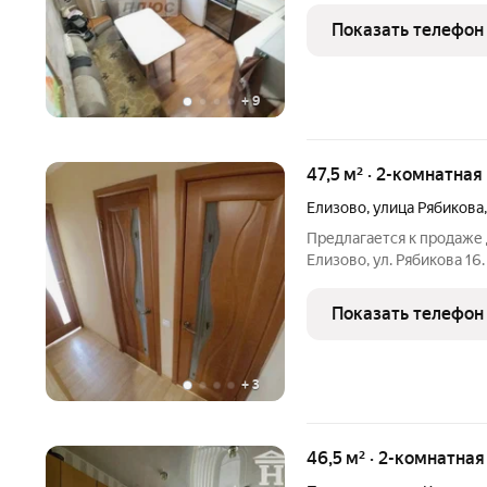
школа, детские сады, ба
Показать телефон
остановки в
+
9
47,5 м² · 2-комнатная
Елизово
,
улица Рябикова
Предлагается к продаже 
Елизово, ул. Рябикова 16
окна, балкон, модуль, м
радиаторы заменены, шка
Показать телефон
меблирована.
+
3
46,5 м² · 2-комнатна