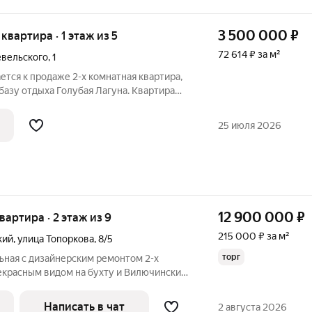
3 500 000
₽
 квартира · 1 этаж из 5
72 614 ₽ за м²
евельского
,
1
ется к продаже 2-х комнатная квартира,
 базу отдыха Голубая Лагуна. Квартира
м. есть балкон. Во дворе есть детская
овать под офис.
25 июля 2026
12 900 000
₽
квартира · 2 этаж из 9
215 000 ₽ за м²
кий
,
улица Топоркова
,
8/5
торг
ьная с дизайнерским ремонтом 2-х
рекрасным видом на бухту и Вилючинский
о ремонта. Очень тёплая и солнечная.
лки высотой 2.8 м. Большая лоджия.
Написать в чат
2 августа 2026