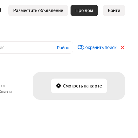
Разместить объявление
Про дом
Войти
Сохранить поиск
Район
 от
Смотреть на карте
йках и