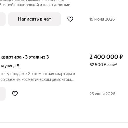
обычной планировкой и пластиковыми
ь
кус и бюджет. Объект расположен в
Написать в чат
15 июня 2026
той
2 400 000
₽
 квартира · 3 этаж из 3
62 500 ₽ за м²
я улица
,
5
ется у продаже 2-х комнатная квартира в
а со свежим косметическим ремонтом,
омом расположены: детский садик, школа,
агазины в шаговой доступности.
25 июля 2026