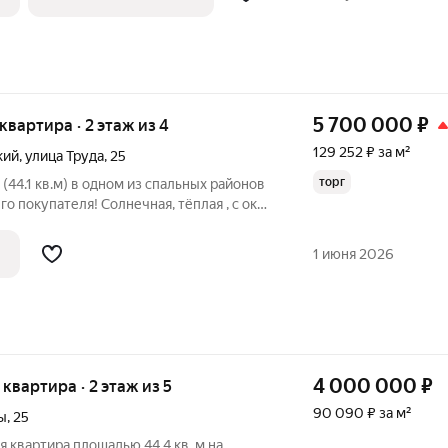
5 700 000
₽
 квартира · 2 этаж из 4
129 252 ₽ за м²
кий
,
улица Труда
,
25
торг
(44.1 кв.м) в одном из спальных районов
о покупателя! Солнечная, тёплая , с окон
личественный вид на бухту.Дом
рог, район спальный, что обеспечит Вам
1 июня 2026
4 000 000
₽
я квартира · 2 этаж из 5
90 090 ₽ за м²
ы
,
25
 квартира площадью 44,4 кв. м на