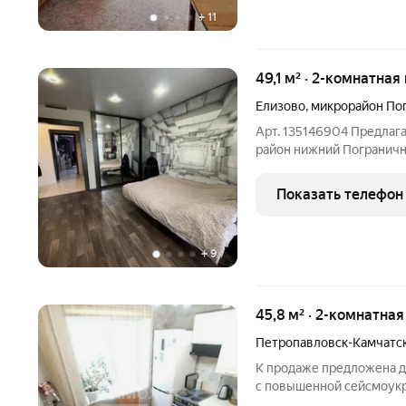
+
11
49,1 м² · 2-комнатная
Елизово
,
микрорайон По
Арт. 135146904 Предлага
район нижний Пограничн
стороны, с видом на дом
гостиной, садится в дет
Показать телефон
меблирована,
+
9
45,8 м² · 2-комнатная
Петропавловск-Камчатс
К продаже предложена д
с повышенной сейсмоук
идеально с точки зрения