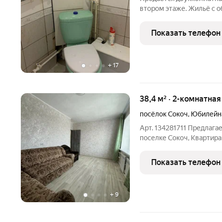
втором этаже. Жильё с 
окнами требует ремонта отличная возможность создат
пространство под свой в
Показать телефон
удобном районе с разви
+
17
38,4 м² · 2-комнатная
посёлок Сокоч
,
Юбилейна
Арт. 134281711 Предлага
поселке Сокоч, Квартир
теплая сухая. Рядом с д
амбулатория, МФЦ. все м
Показать телефон
подходит под
+
9