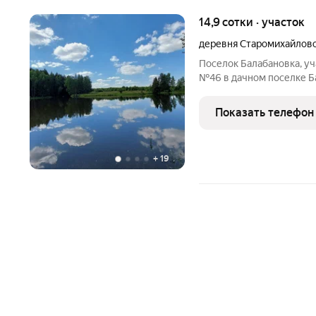
14,9 сотки · участок
деревня Старомихайлов
Поселок Балабановка, у
№46 в дачном поселке Ба
Поселок находится на ра
шоссе. Коммуникации по 
Показать телефон
"россети". В
+
19