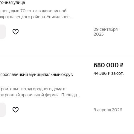
точная улица
площадью 70 соток в живописной
ярославецкого района. Уникальное
о мечтает о загородной жизни в
ри этом ценит близость к городской
29 сентября
2025
яние до
680 000
₽
44 386 ₽ за сот.
ярославецкий муниципальный округ
,
троительствo загородного дома в
ток ровный,правильной формы . Площадь
д разрешенного использования -ЛПХ. Все
 участка. В деревне развита
9 апреля 2026