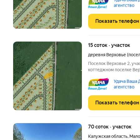
шоссе. К участку подвед
агентство
пао "россети". От
Показать телефон
15 соток · участок
деревня Верховье (посе
Поселок Верховье 2, уч
коттеджном поселке Верх
находится на расстоянии
Удача Ваша 
Коммуникации по границе
агентство
"россети". От
Показать телефон
70 соток · участок
Калужская область
,
Мало