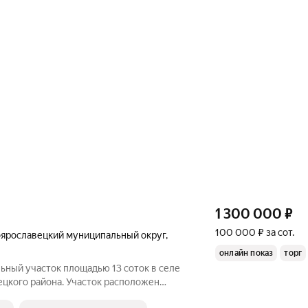
1 300 000
₽
100 000 ₽ за сот.
ярославецкий муниципальный округ
,
онлайн показ
торг
ьный участок площадью 13 соток в селе
цкого района. Участок расположен
ленской улицами. По границе проходят