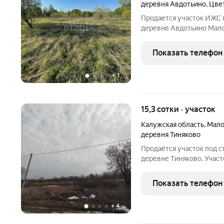
деревня Авдотьино
,
Цве
Продается участок ИЖС 
деревне Авдотьино Мало
предложение для тех, кт
окружении природы, но п
Показать телефон
инфраструктуре. Рассто
+
1
15,3 сотки · участок
Калужская область
,
Мало
деревня Тиняково
Продаётся учаcток под с
деpевне Tиняковo. Учас
участка 15,32 сотки .Ви
коммуникации по границе
Показать телефон
инфраструктура ,в
+
4