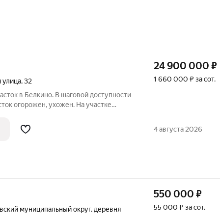
24 900 000
₽
1 660 000 ₽ за сот.
 улица
,
32
сток в Белкино. В шаговой доступности
сток огорожен, ухожен. На участке
аня, хозпостройки, плодовые деревья и
во и газ заведены в дом, собственная
4 августа 2026
550 000
₽
55 000 ₽ за сот.
вский муниципальный округ
,
деревня