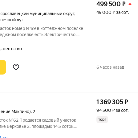
499 500
₽
45 000 ₽ за сот.
ярославецкий муниципальный округ
,
лнечный луг
асток номер №69 в коттеджном поселке
теджном поселке есть Электричество,
я. Уличное освещение. Автобусная
а. 5 км от Малоярославца. Чистка дорог.
 агентство
6 часов назад
1 369 305
₽
94 500 ₽ за сот.
ление Маклино)
,
2
торг
асток №62 Продается садовый участок
е Верховье 2, площадью 14.5 соток.
асстоянии 99 км от МКАД, Калужское
Дача,