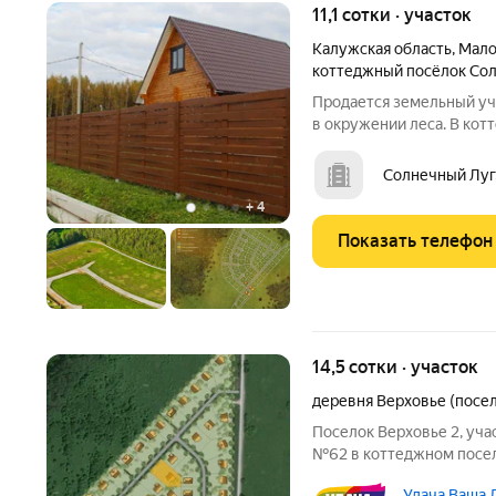
11,1 сотки · участок
Калужская область
,
Мало
коттеджный посёлок Со
Продается земельный уч
в окружении леса. В кот
Водопровод, Канализаци
остановка. Пруд у поселк
Солнечный Луг,
Вывоз мусора.
+
4
Показать телефон
14,5 сотки · участок
деревня Верховье (посе
Поселок Верховье 2, уч
№62 в коттеджном поселк
Поселок находится на р
Удача Ваша 