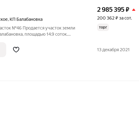
2 985 395
₽
200 362 ₽ за сот.
ское
,
КП Балабановка
торг
часток №46 Продается участок земли
лабановка, площадью 14.9 соток.
сстоянии 75 км от МКАД, Калужское
границе участка: электричество - от пао
13 декабря 2021