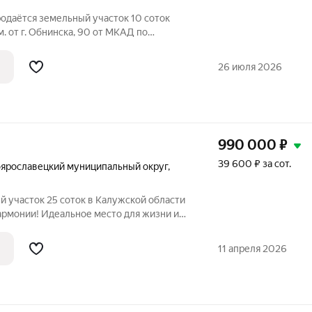
родаётся земельный участок 10 соток
м. от г. Обнинска, 90 от МКАД по
ш. Ровный, сухой, правильной
 на 50 метров, расположен в тихом,
26 июля 2026
990 000
₽
39 600 ₽ за сот.
ярославецкий муниципальный округ
,
й участок 25 соток в Калужской области
армонии! Идеальное место для жизни и
озможность участок площадью
селе Коллонтай Малоярославецкого
11 апреля 2026