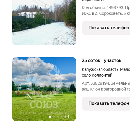
Код объекта: 1493793. П
ИЖС в д. Сороковеть, 5 к
скоростному Киевскому 
прямоугольной формы, 20
Показать телефон
красивом и живописном
+
3
25 соток · участок
Калужская область
,
Мало
село Коллонтай
Арт. 53529194. Земельны
ваш ключ к загородной г
отдыха Предлагаем уникальную в
25 соток в живописном 
Показать телефон
района. Здесь
+
6