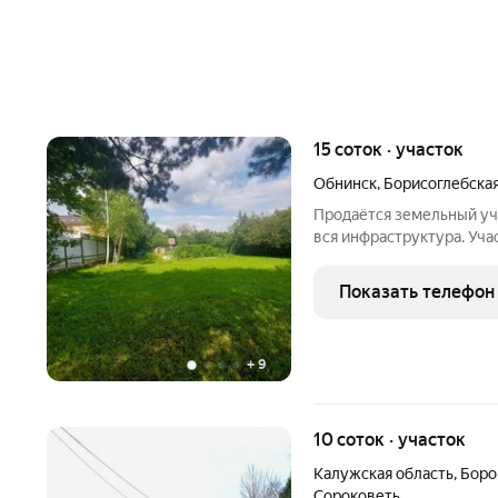
15 соток · участок
Обнинск
,
Борисоглебская
Продаётся земельный уча
вся инфраструктура. Уча
расположен жилой дом, б
кустарники. Электричест
Показать телефон
скважина,
+
9
10 соток · участок
Калужская область
,
Боро
Сороковеть