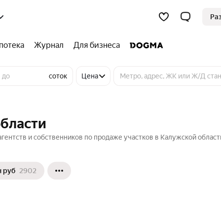
Ра
потека
Журнал
Для бизнеса
соток
Цена
области
агентств и собственников по продаже участков в Калужской области
н руб
2902