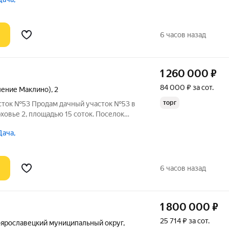
ены коммуникации: электричество - от
6 часов назад
1 260 000
₽
84 000 ₽ за сот.
ление Маклино)
,
2
торг
асток №53 Продам дачный участок №53 в
овье 2, площадью 15 соток. Поселок
 99 км от МКАД, Калужское шоссе.
Дача,
 участка: электричество - от пао
6 часов назад
1 800 000
₽
25 714 ₽ за сот.
ярославецкий муниципальный округ
,