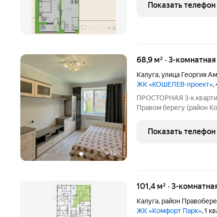
преимуществами. Преимущества к
Показать телефон
отопление забудьте о
+
6
68,9 м² · 3-комнатная
Калуга
,
улица Георгия А
ЖК «КОШЕЛЕВ-проект»
,
ПРОСТОРНАЯ 3-к кварти
Правом берегу (район К
теплый кирпичный дом 2
квартира НЕ угловая лока
Показать телефон
из окон на
+
19
101,4 м² · 3-комнатна
Калуга
,
район Правобер
ЖК «Комфорт Парк»
, 1 