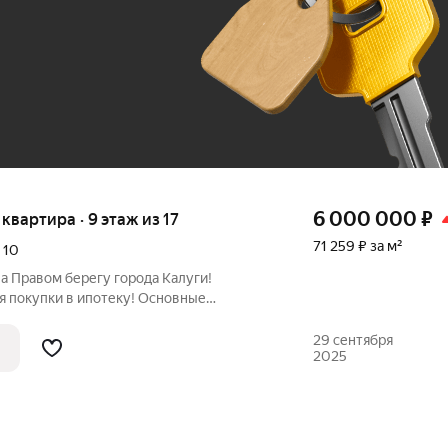
До 100 тыс. ₽
6 000 000
₽
я квартира · 9 этаж из 17
71 259 ₽ за м²
,
10
на Правом берегу города Калуги!
упки в ипотеку! Основные
5 квадратных метров достаточно
роживания и реализации ваших идей. -
29 сентября
2025