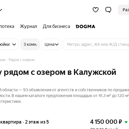
Ра
потека
Журнал
Для бизнеса
ройки
3 комн.
Цена
ные
Рядом с озером
 рядом с озером в Калужской
 области — 93 объявления от агентств и собственников по продаж
ости. В нашем каталоге предложения площадью от 41,3 м² до 120 м²
ктеристики.
4 150 000
₽
 квартира · 2 этаж из 5