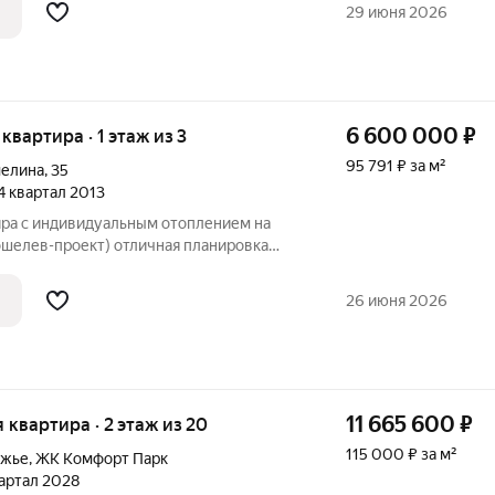
вартир: Индивидуальное
29 июня 2026
6 600 000
₽
 квартира · 1 этаж из 3
95 791 ₽ за м²
мелина
,
35
 4 квартал 2013
ра с индивидуальным отоплением на
ошелев-проект) отличная планировка
013 года низкие коммунальные платежи
ция дома - 10 из 10, тупиковый двор, вид
26 июня 2026
11 665 600
₽
я квартира · 2 этаж из 20
115 000 ₽ за м²
ежье
,
ЖК Комфорт Парк
квартал 2028