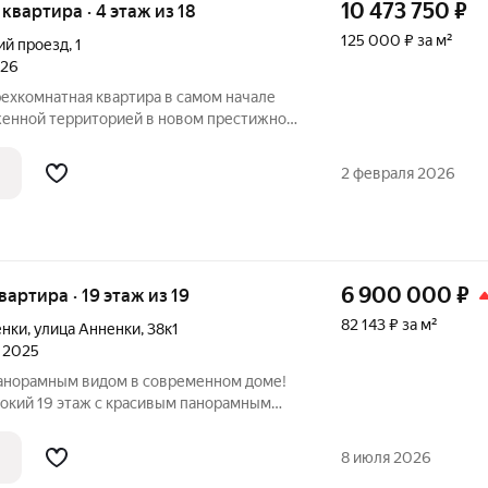
10 473 750
₽
я квартира · 4 этаж из 18
125 000 ₽ за м²
ий проезд
,
1
026
рехкомнатная квартира в самом начале
оженной территорией в новом престижном
кв м, роскошная кухня почти 17 кв м, три
 гардеробная, раздельный санузел.
2 февраля 2026
6 900 000
₽
квартира · 19 этаж из 19
82 143 ₽ за м²
енки
,
улица Анненки
,
38к1
л 2025
панорамным видом в современном доме!
4года постройки по адресу: ул. Анненки,
8 июля 2026