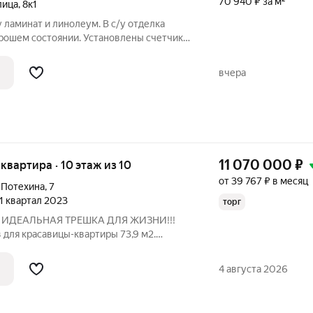
70 940 ₽ за м²
лица
,
8к1
 ламинат и линолеум. В с/у отделка
орошем состоянии. Установлены счетчики
ство. ПВХ остекление. Балкон застеклен.
ещение. Номер объекта: 21826.
вчера
11 070 000
₽
я квартира · 10 этаж из 10
от 39 767 ₽ в месяц
 Потехина
,
7
 1 квартал 2023
торг
! ИДЕАЛЬНАЯ ТРЕШКА ДЛЯ ЖИЗНИ!!!
для красавицы-квартиры 73,9 м2.
бви: 3 изолированные комнаты - у
временный двухконтурный котел с
4 августа 2026
ием - оплата