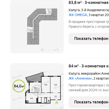
83,8 м² · 3-комнатна
Калуга
,
3-й Академическ
ЖК OMEGA
, 3 квартал 2
В продаже просторная т
Правого берега, с огор
ЖК. Общая площадь 83,79 
изолированные комнаты,
Показать телефон
+
7
84 м² · 3-комнатная 
Калуга
,
микрорайон Анн
ЖК «Анненки»
, 2 кварта
Просторная квартира с 
свежий дом 2024 г.п. высокий 19 этаж с красивым панорамным
обзором продуманная и удобная планировка Квартира
расположена в доме 2022
Показать телефон
38к1. 19 этаж