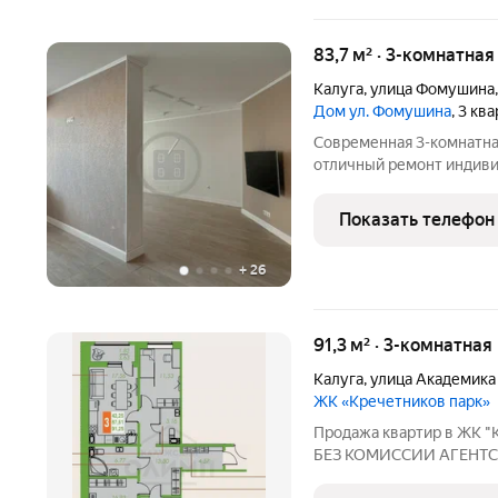
83,7 м² · 3-комнатна
Калуга
,
улица Фомушина
Дом ул. Фомушина
, 3 кв
Современная 3-комнатна
отличный ремонт индивидуальные счётчики тепла (дом с
автономной котельной) продуманная планировка
благоустроенная придом
Показать телефон
квартира по адресу: улиц
+
26
91,3 м² · 3-комнатная
Калуга
,
улица Академика
ЖК «Кречетников парк»
Продажа квартир в ЖК "
БЕЗ КОМИССИИ АГЕНТСТВ
от 37 до 91 м в соврем