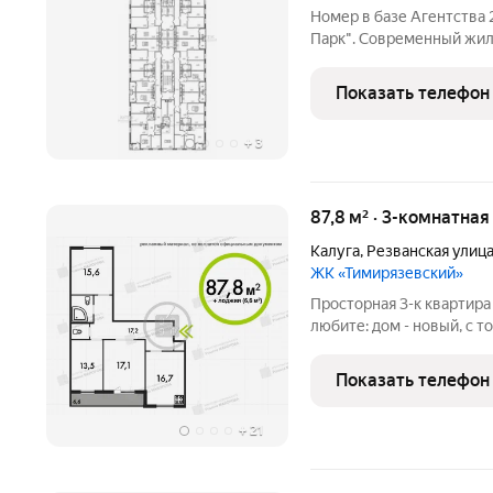
Номер в базе Агентства
Парк". Современный жил
паркингом, закрытой те
Собственный парк с алл
Показать телефон
комплексами.
+
3
87,8 м² · 3-комнатна
Калуга
,
Резванская улиц
ЖК «Тимирязевский»
Просторная 3-к квартира
любите: дом - новый, с 
энергоэффективности - А)
ИНДИВИДУАЛЬНОЕ отопле
Показать телефон
из 9 планировка с
+
21