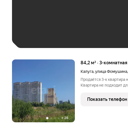
До 30 тыс. ₽
До 50 тыс. ₽
До 70 тыс. ₽
Больше 100 тыс. ₽
84,2 м² · 3-комнатна
Калуга
,
улица Фомушина
Продаётся 3-к квартира 
Квартира не подходит для пок
характеристики: - Площадь: 8
места для комфортного п
Показать телефон
Комнаты: Три
+
26