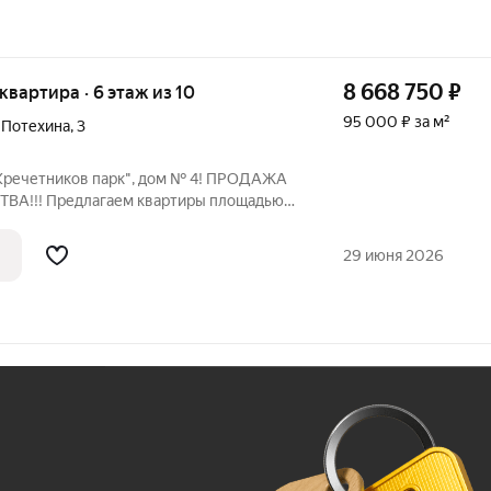
8 668 750
₽
 квартира · 6 этаж из 10
95 000 ₽ за м²
 Потехина
,
3
Кречетников парк", дом № 4! ПРОДАЖА
А!!! Предлагаем квартиры площадью
енном жилом комплексе с уникальными
вартир: Индивидуальное
29 июня 2026
Ж