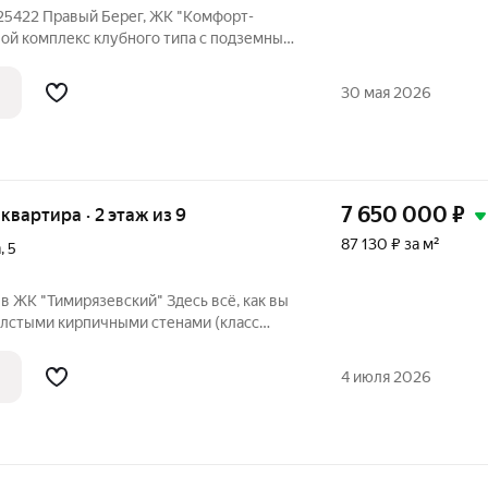
 25422 Правый Берег, ЖК "Комфорт-
ой комплекс клубного типа с подземным
рриторией и видеонаблюдением.
еей, фонтаном, детскими и спортивными
30 мая 2026
7 650 000
₽
я квартира · 2 этаж из 9
87 130 ₽ за м²
а
,
5
 в ЖК "Тимирязевский" Здесь всё, как вы
толстыми кирпичными стенами (класс
 квартира - НЕ угловая, теплая
ние этаж - не крайний, комфортный 2
4 июля 2026