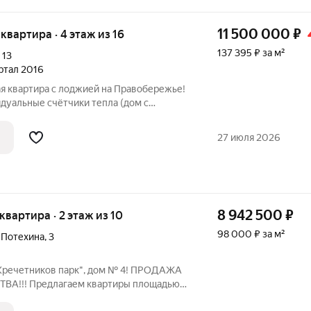
11 500 000
₽
я квартира · 4 этаж из 16
137 395 ₽ за м²
,
13
артал 2016
я квартира с лоджией на Правобережье!
овая территория В продаже просторная
27 июля 2026
а
8 942 500
₽
 квартира · 2 этаж из 10
98 000 ₽ за м²
 Потехина
,
3
Кречетников парк", дом № 4! ПРОДАЖА
А!!! Предлагаем квартиры площадью
енном жилом комплексе с уникальными