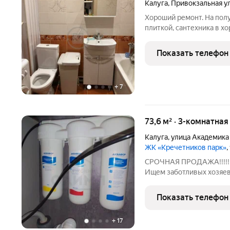
Калуга
,
Привокзальная у
Хороший ремонт. На полу
плиткой, сантехника в х
на воду, газ и электриче
Имеется подвальное пом
Показать телефон
+
7
73,6 м² · 3-комнатна
Калуга
,
улица Академика
ЖК «Кречетников парк»
,
СРОЧНАЯ ПРОДАЖА!!!!
Ищем заботливых хозяев 
Параметры идеальной лю
каждого свои 4 угла; Со
Показать телефон
индивидуальным отоплен
+
17