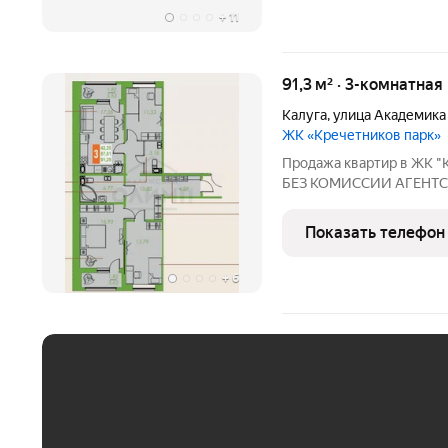
+
11
91,3 м² · 3-комнатная
Калуга
,
улица Академика
ЖК «Кречетников парк»
Продажа квартир в ЖК "
БЕЗ КОМИССИИ АГЕНТСТВ
от 37 до 91 м в соврем
преимуществами. Преимущества к
Показать телефон
отопление забудьте о
+
6
ЕЖЕМЕСЯЧНЫЙ ПЛАТЁ