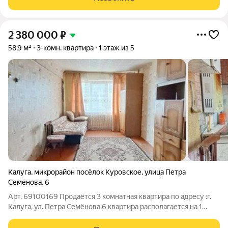
2 380 000
₽
58,9 м²
3-комн. квартира
1 этаж из 5
Калуга
,
микрорайон посёлок Куровское
,
улица Петра
Семёнова
,
6
Арт. 69100169 Продаётся 3 комнатная квартира по адресу :г.
Калуга, ул. Петра Семёнова,6 квартира располагается на 1
этаже 5 этажного панельного дома 1976 года постройки.
Квартира смежно изолированная, общей площадью : 58.9/41,6