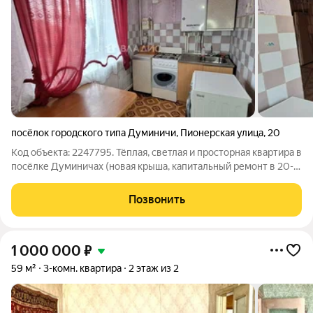
посёлок городского типа Думиничи
,
Пионерская улица
,
20
Код объекта: 2247795. Тёплая, светлая и просторная квартира в
посёлке Думиничах (новая крыша, капитальный ремонт в 20-
22 годах) . Окна выходят на две стороны, поэтому квартира
наполнена естественным светом, два балкона один из которых
Позвонить
отремонтирован
1 000 000
₽
59 м²
3-комн. квартира
2 этаж из 2