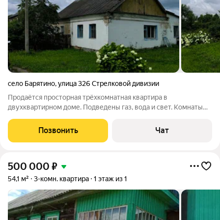
село Барятино
,
улица 326 Стрелковой дивизии
Продаётся просторная трёхкомнатная квартира в
двухквартирном доме. Подведены газ, вода и свет. Комнаты
просторные, кухня большая. К квартире имеется участок
площадью почти 11 соток. Для удобства можно построить
Позвонить
Чат
беседку, гараж и хозпостройку. Участок
500 000
₽
54,1 м²
3-комн. квартира
1 этаж из 1