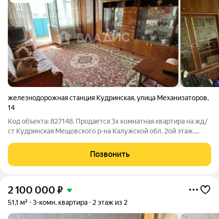
железнодорожная станция Кудринская
,
улица Механизаторов
,
14
Код объекта: 827148. Продается 3х комнатная квартира на жд/
ст Кудринская Мещовского р-на Калужской обл. 2ой этаж.
Общая площадь 58,1: жилая 37,3, подсобная 20,8, лоджия 7,4.
Высота стен 2,5м. Очень удобная планировка: все комнаты
Позвонить
изолированы,
2 100 000
₽
51,1 м²
3-комн. квартира
2 этаж из 2