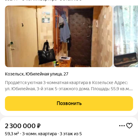
Козельск
,
Юбилейная улица
,
27
Продаётся уютная 3-комнатная квартира в Козельске Адрес:
ул. Юбилейная, 3-й этаж 5-этажного дома. Площадь: 55.9 кв.м.
Отличное расположение всё в шаговой доступности: Школа,
детский сад, почта, магазины. Остановки маршруток удобная
Позвонить
транспортная
2 300 000
₽
59,3 м²
3-комн. квартира
3 этаж из 5