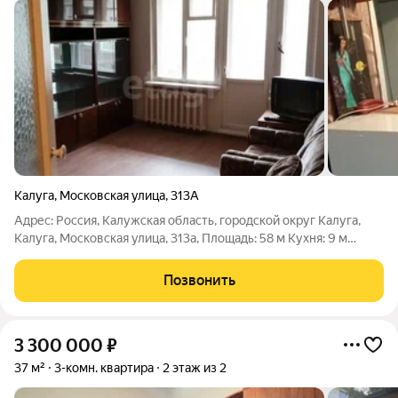
Калуга
,
Московская улица
,
313А
Адрес: Россия, Калужская область, городской округ Калуга,
Калуга, Московская улица, 313а, Площадь: 58 м Кухня: 9 м
Комнаты: 3 Этаж: 3 из 5 Высота потолков: 2.5 м Санузел: 1
(раздельный) Год постройки дома: 1983 Тип стен: Панельные
Позвонить
Наличие лифта: Есть
3 300 000
₽
37 м²
3-комн. квартира
2 этаж из 2