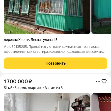
деревня Хвощи
,
Лесная улица
,
15
Арт. 62135285. Продаётся уютная и компактная часть дома,
оформленная как квартира, идеально подходящая для семьи
или молодых людей. Общая площадь составляет 54.1 кв. м, из
которых 30.8 кв. м отведены под жилую зону, а 7.1 кв. м под
Позвонить
кухню. Помещение
1 700 000
₽
51 м²
3-комн. квартира
3 этаж из 3