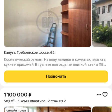
Калуга
,
Грабцевское шоссе
,
62
Косметический ремонт. На полу ламинат в комнатах, плитка в
кухне и прихожей. В туалете пол отделан плиткой, стены ПВХ.
Сантехника в рабочем состоянии. Установлены счетчики на
газ, воду и электричество. Мебель остается по
Позвонить
договоренности. Номер
1 100 000
₽
58,1 м²
3-комн. квартира
2 этаж из 2
онлайн показ