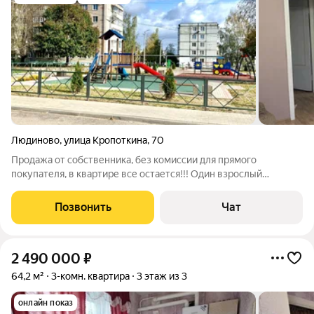
Людиново
,
улица Кропоткина
,
70
Продажа от собственника, без комиссии для прямого
покупателя, в квартире все остается!!! Один взрослый
собственник, быстрый выход на сделку и заселение после
сделки, подходит под ипотеку, в том числе "Семейная
Позвонить
Чат
ипотека" под 6% доступна в малых городах
2 490 000
₽
64,2 м²
3-комн. квартира
3 этаж из 3
онлайн показ