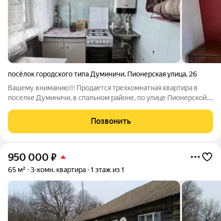
посёлок городского типа Думиничи
,
Пионерская улица
,
26
Вашему вниманию!!! Продается трехкомнатная квартира в
поселке Думиничи, в спальном районе, по улице Пионерской.
В шаговой доступности расположены детский сад, школа,
продуктовые и хозяйственные магазины. Хорошее
Позвонить
транспортное сообщение. Квартира
950 000
₽
65 м²
3-комн. квартира
1 этаж из 1