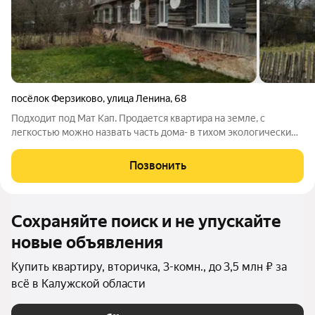
посёлок Ферзиково
,
улица Ленина
,
68
Подходит под Мат Кап. Продается квартира на земле, с
легкостью можно назвать часть дома- в тихом экологически
чистом месте поселке Ферзиково. Сам дом на трех хозяев и
каждый имеет свой отдельный вход. Имеется придомовой
Позвонить
участок, который в дальнейшем
Сохраняйте поиск и не упускайте
новые объявления
Купить квартиру, вторичка, 3-комн., до 3,5 млн ₽ за
всё в Калужской области