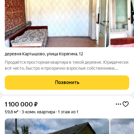
деревня Картышово
,
улица Корягина
,
12
Продаётся просторная квартира в тихой деревне. Юридически
всё чисто, быстро и прозрачно-взрослые собственники,
свободная продажа, можно отследить всю историю квартиры
Индивидуальное отопление через АГВ, горячая вода-колонка.
Позвонить
Спокойные соседи,
1 100 000
₽
59,8 м²
3-комн. квартира
1 этаж из 1