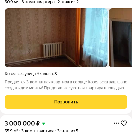
50,9 м²
3-комн. квартира
2 этаж из 2
Козельск
,
улица Чкалова
,
3
Продается 3-комнатная квартира в сердце Козельска ваш шанс
создать дом мечты! Представьте: уютная квартира площадью
50,9 м на втором этаже тихого двухэтажного дома, прямо в
центре Козельска. Здесь всё под рукой магазины, кафе, школы
Позвонить
и остановки
3 000 000
₽
55,9 м²
3-комн. квартира
3 этаж из 5