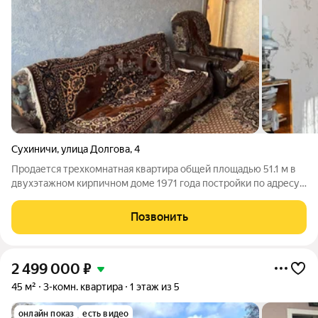
Сухиничи
,
улица Долгова
,
4
Продается трехкомнатная квартира общей площадью 51.1 м в
двухэтажном кирпичном доме 1971 года постройки по адресу:
г. Сухиничи, ул. Долгова, 4. Квартира расположена на втором
этаже. Все три комнаты изолированные, окна выходят во двор,
Позвонить
обеспечивая
2 499 000
₽
45 м²
3-комн. квартира
1 этаж из 5
онлайн показ
есть видео