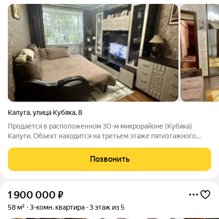
Калуга
,
улица Кубяка
,
8
Продается в расположенном 30-м микрорайоне (Кубяка)
Калуги. Объект находится на третьем этаже пятиэтажного
кирпичного дома, что обеспечивает удобный подъем и
независимость от лифта. Продается 2/4 доли в трехкомнатной
Позвонить
квартире. Квартира обладает
1 900 000
₽
58 м²
3-комн. квартира
3 этаж из 5