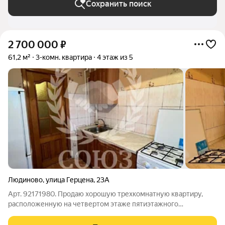
Сохранить поиск
2 700 000
₽
61,2 м²
3-комн. квартира
4 этаж из 5
Людиново
,
улица Герцена
,
23А
Арт. 92171980. Продаю хорошую трехкомнатную квартиру,
расположенную на четвертом этаже пятиэтажного
кирпичного дома, не угловая с балконом по улице Герцена.
Есть кладовая в подвале. В квартире косметический ремонт,