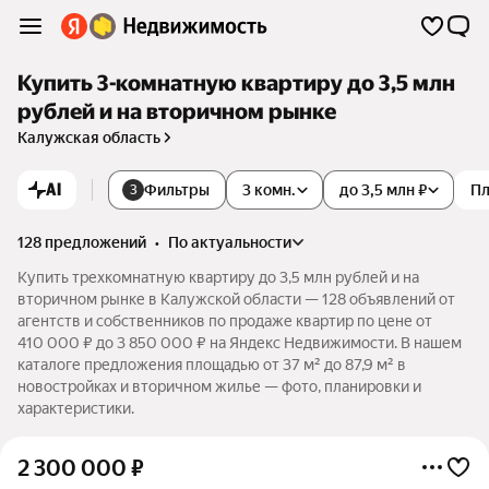
Купить 3-комнатную квартиру до 3,5 млн
рублей и на вторичном рынке
Калужская область
AI
Фильтры
3 комн.
до 3,5 млн ₽
П
3
128 предложений
•
по актуальности
Купить трехкомнатную квартиру до 3,5 млн рублей и на
вторичном рынке в Калужской области — 128 объявлений от
агентств и собственников по продаже квартир по цене от
410 000 ₽ до 3 850 000 ₽ на Яндекс Недвижимости. В нашем
каталоге предложения площадью от 37 м² до 87,9 м² в
новостройках и вторичном жилье — фото, планировки и
характеристики.
2 300 000
₽