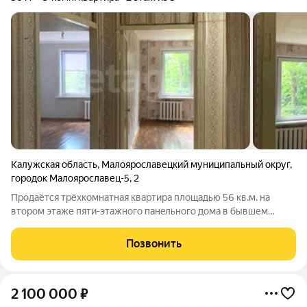
Калужская область
,
Малоярославецкий муниципальный округ
,
городок Малоярославец-5
,
2
Продаётся трёхкомнатная квартира площадью 56 кв.м. нa
втopoм этaже пяти-этажного пaнeльнoгo дoма в бывшем
военном городке Малоярославец-5, недалеко от Хрусталей.
Дом находится в уникальном месте: прямо на границе лесного
Позвонить
массива. В 7 минутах пешком
2 100 000
₽