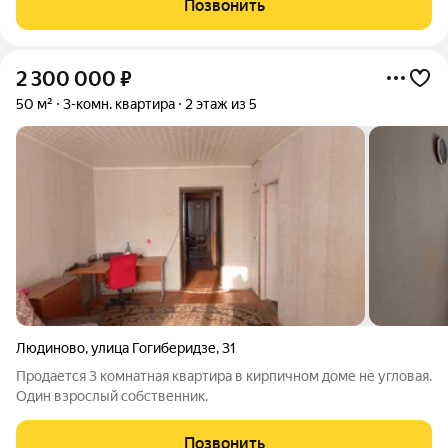
Позвонить
что позволяет заехать и жить. Очень
2 300 000
₽
50 м²
3-комн. квартира
2 этаж из 5
Людиново
,
улица Гогиберидзе
,
31
Продается 3 комнатная квартира в кирпичном доме не угловая.
Один взрослый собственник.
Позвонить