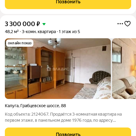
Позвонить
кв.мКвартира не
3 300 000
₽
48,2 м²
3-комн. квартира
1 этаж из 5
онлайн показ
Калуга
,
Грабцевское шоссе
,
88
Код объекта: 2124067. Продаётся 3-комнатная квартира на
первом этаже, в панельном доме 1976 года, по адресу
Грабцевское шоссе, 88. Квартира, 48,2 м (комнаты: 17,1 м, 9,6 м,
7,8 м), кухня 6 м. Угловая, утеплённая. Раздельный санузел.
Позвонить