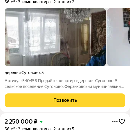
56 м²
3-комн. квартира
2 этаж из 2
деревня Сугоново
,
5
Артикул: 540456 Продаётся квартира: деревня Сугоново, 5,
сельское поселение Сугоново, Ферзиковский муниципальный
округ, Калужская область Предлагается к продаже просторная
трёхкомнатная квартира в тихом, уютном месте. Это отличная
Позвонить
возможность для
2 250 000
₽
56 м²
3-комн. квартира
2 этаж из 5