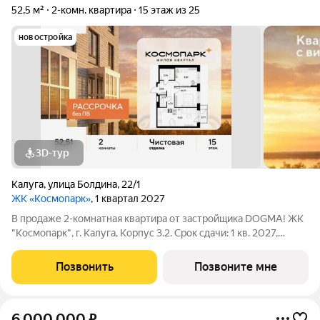
52,5 м²
2-комн. квартира
15 этаж из 25
новостройка
3D-тур
Калуга
,
улица Болдина
,
22/1
ЖК «Космопарк»
, 1 квартал 2027
В продаже 2-комнатная квартира от застройщика DOGMA! ЖК
"Космопарк", г. Калуга, Корпус 3.2. Срок сдачи: 1 кв. 2027,
общей площадью 52.51 кв.м., на 15 этаже. Космопарк - уютный
квартал на левом берегу Оки, предлагает уникальное
Позвонить
Позвоните мне
сочетание комфорта
6 000 000
₽