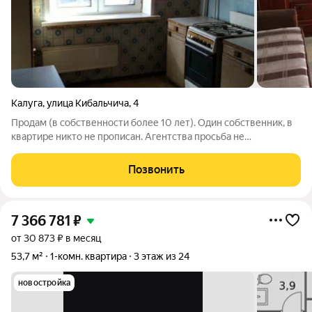
Калуга
,
улица Кибальчича
,
4
Продам (в собственности более 10 лет). Один собственник, в
квартире никто не прописан. Агентства просьба не
беспокоить. Уютная светлая двушка в тихом районе. Окна на
красивые цветущие деревья. 2-х комнатная квартира 50 кв.м, 2
Позвонить
этаж 9 этажного
7 366 781
₽
от 30 873 ₽ в месяц
53,7 м²
1-комн. квартира
3 этаж из 24
новостройка