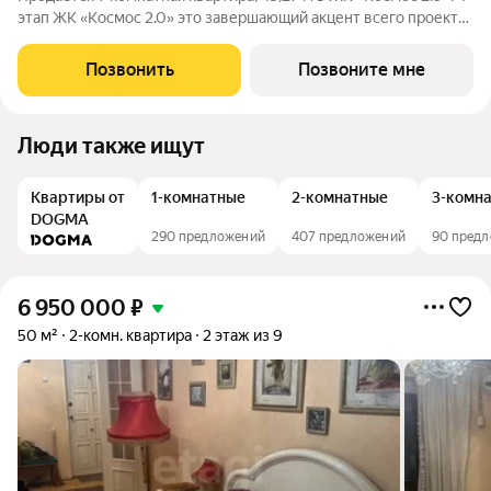
этап ЖК «Космос 2.0» это завершающий акцент всего проекта.
Изумрудный дом с ярким характером, современной
архитектурой и продуманной средой для жизни. Проект
Позвонить
Позвоните мне
создан для тех, кто любит
Люди также ищут
Квартиры от
1-комнатные
2-комнатные
3-комн
DOGMA
290 предложений
407 предложений
90 пред
6 950 000
₽
50 м²
2-комн. квартира
2 этаж из 9