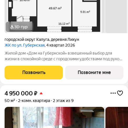
3D-тур
городской округ Калуга
,
деревня Лихун
ЖК по ул. Губернская
, 4 квартал 2026
Жилой дом «Дом на Губернской» взвешенный выбор для
жизни в спокойной среде с городскими удобствами под рукой.
Локация и окружение Деревня Лихун, сразу за микрорайоном
Северный. Объект часть инфраструктуры посёлка
Позвонить
Позвоните мне
Молодёжный. Рядом: детский сад,
4 950 000
₽
50 м²
2-комн. квартира
2 этаж из 9