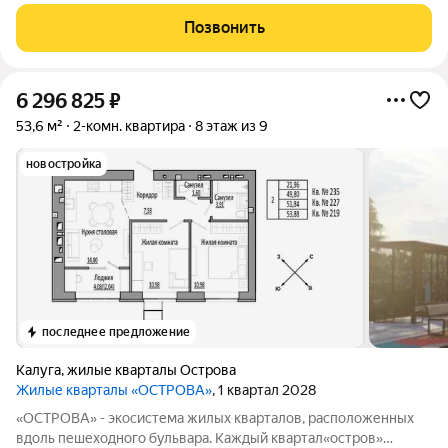
тихой и зеленой части Калуги на микрорайоне Силикатный.
Отопление - индивидуальное. Класс строительства - комфорт.
Позвонить
Преимущества: квартира
6 296 825
₽
53,6 м²
2-комн. квартира
8 этаж из 9
новостройка
последнее предложение
Калуга
,
жилые кварталы Острова
Жилые кварталы «ОСТРОВА»
, 1 квартал 2028
«ОСТРОВА» - экосистема жилых кварталов, расположенных
вдоль пешеходного бульвара. Каждый квартал«остров»