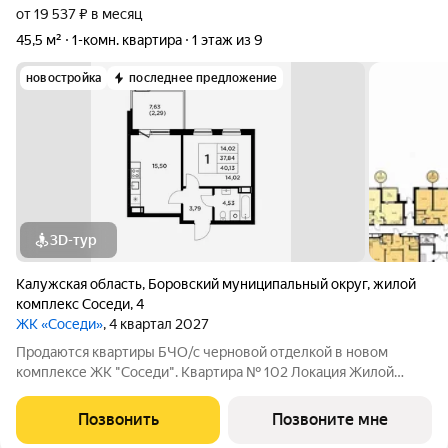
от 19 537 ₽ в месяц
45,5 м²
1-комн. квартира
1 этаж из 9
новостройка
последнее предложение
3D-тур
Калужская область
,
Боровский муниципальный округ
,
жилой
комплекс Соседи
,
4
ЖК «Соседи»
, 4 квартал 2027
Продаются квартиры БЧО/с черновой отделкой в новом
комплексе ЖК "Соседи". Квартира № 102 Локация Жилой
комплекс расположен всего в 5 минутах езды от Обнинска и
Балабаново. Район активно развивается: по-соседству
Позвонить
Позвоните мне
находятся сетевые продуктовые