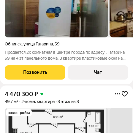
Обнинск
,
улица Гагарина
,
59
Продаётся 2х комнатная в центре города по адресу : Гагарина
59 на 4 эт панельного дома. В квартире пластиковые окна на
разные стороны дома, ванная и туалет раздельные, большая,
застеклённая лоджия. Перед домом детская площадка и
Позвонить
Чат
стоянка для машин.
4 470 300
₽
49,7 м²
2-комн. квартира
3 этаж из 3
новостройка