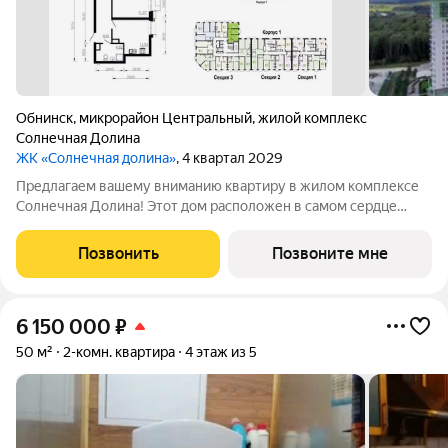
Обнинск
,
микрорайон Центральный
,
жилой комплекс
Солнечная Долина
ЖК «Солнечная долина»
, 4 квартал 2029
Предлагаем вашему вниманию квартиру в жилом комплексе
Солнечная Долина! Этот дом расположен в самом сердце
Обнинска и предлагает: Шикарные виды и готовую
инфраструктуру Подъезды с консьерж-сервисом Детские
Позвонить
Позвоните мне
сады и зоны по возрастам Кафе и магазины на
6 150 000
₽
50 м²
2-комн. квартира
4 этаж из 5