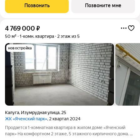
Заовражье г. Обнинска. Рядом с домом есть все необходимое
Позвонить
Позвоните мне
для комфортной жизни: развитая
4 769 000
₽
50 м²
1-комн. квартира
2 этаж из 5
новостройка
Калуга
,
Изумрудная улица
,
25
ЖК «Яченский парк»
, 2 квартал 2024
Продается 1-комнатная квартира в жилом доме «Яченский
парк» На комфортном 2 этаже, 5 этажного кирпичного дома. В