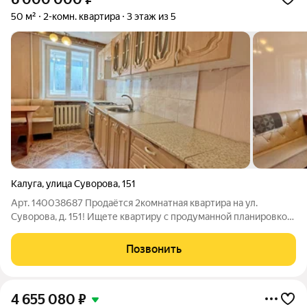
50 м²
2-комн. квартира
3 этаж из 5
Калуга
,
улица Суворова
,
151
Арт. 140038687 Продаётся 2комнатная квартира на ул.
Суворова, д. 151! Ищете квартиру с продуманной планировкой
и приятной атмосферой? Обратите внимание на это
предложение! Квартира расположена на 3 этаже, не угловая в
Позвонить
ней всегда будет комфортно и
4 655 080
₽