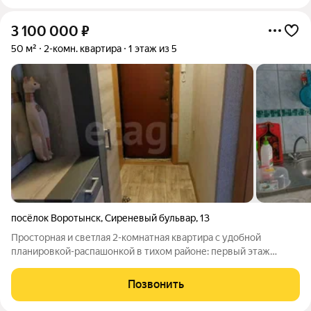
3 100 000
₽
50 м²
2-комн. квартира
1 этаж из 5
посёлок Воротынск
,
Сиреневый бульвар
,
13
Просторная и светлая 2-комнатная квартира с удобной
планировкой-распашонкой в тихом районе: первый этаж
панельной пятиэтажки, кухня 6 кв.м, раздельный санузел,
газовая плита. Внутри сделан косметический ремонт вся
Позвонить
мебель и техника остаются новым