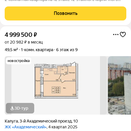
дома. О квартире: квартира в хорошем состоянии удобная
планировка раздельный санузел большая застекленная
Позвонить
лоджия кондиционер
4 999 500
₽
от 20 982 ₽ в месяц
49,5 м²
1-комн. квартира
6 этаж из 9
новостройка
3D-тур
Калуга
,
3-й Академический проезд
,
10
ЖК «Академический»
, 4 квартал 2025