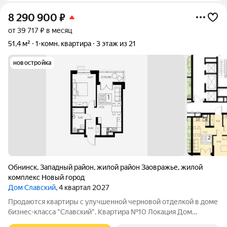
8 290 900
₽
от 39 717 ₽ в месяц
51,4 м²
1-комн. квартира
3 этаж из 21
новостройка
Обнинск
,
Западный район
,
жилой район Заовражье
,
жилой
комплекс Новый город
Дом Славский
, 4 квартал 2027
Продаются квартиры с улучшенной черновой отделкой в доме
бизнес-класса "Славский". Квартира №10 Локация Дом
"Славский" расположен в новом, престижном районе