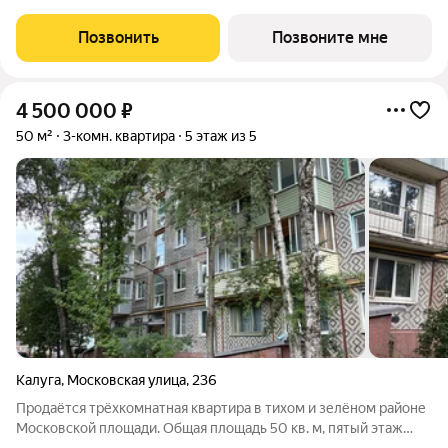
состоит из нескольких домов средней этажности,
объединенных единым закрытым двором. Концепция 15-ти
Позвонить
Позвоните мне
минутного города включает детский сад,
4 500 000
₽
50 м²
3-комн. квартира
5 этаж из 5
Калуга
,
Московская улица
,
236
Продаётся трёхкомнатная квартира в тихом и зелёном районе
Московской площади. Общая площадь 50 кв. м, пятый этаж