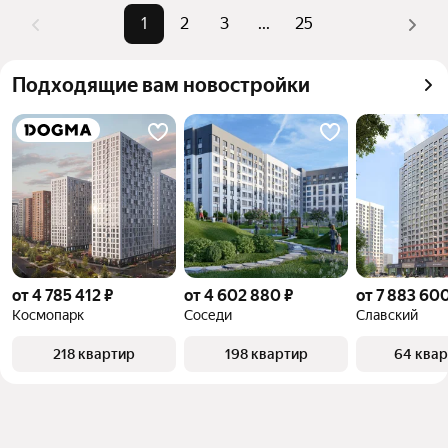
жилья.
1
2
3
...
25
Подходящие вам новостройки
от 4 785 412 ₽
от 4 602 880 ₽
от 7 883 600
Космопарк
Соседи
Славский
218 квартир
198 квартир
64 ква