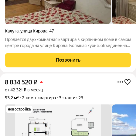
Калуга
,
улица Кирова
,
47
Продается двухкомнатная квартира в кирпичном доме в самом
центре города на улице Кирова. Большая кухня, объединенная
с лоджией, есть еще две застекленные лоджии, те в каждой
комнате, еще есть кладовка. Вся мебель (кухонный гарнитур
Позвонить
по договоренности)
8 834 520
₽
от 42 321 ₽ в месяц
53,2 м²
2-комн. квартира
3 этаж из 23
новостройка