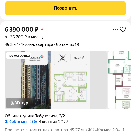
пятиэтажного дома. Квартира угловая, но при этом тёплая,
светлая и сухая в доме недавно заменили крышу. Планировка
Позвонить
удачная: две
6 390 000
₽
от 26 780 ₽ в месяц
45,3 м²
1-комн. квартира
5 этаж из 19
новостройка
3D-тур
Обнинск
,
улица Табулевича
,
3/2
ЖК «Космос 2.0»
, 4 квартал 2027
Продается 1-комнатная квартира, 45,27 м в ЖК «Космос 2.0». 4