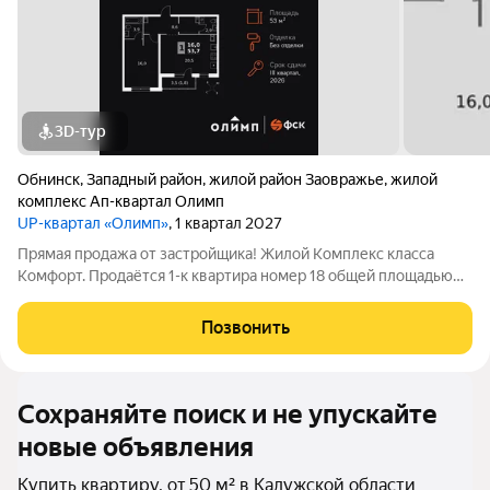
3D-тур
Обнинск
,
Западный район
,
жилой район Заовражье
,
жилой
комплекс Ап-квартал Олимп
UP-квартал «Олимп»
, 1 квартал 2027
Прямая продажа от застройщика! Жилой Комплекс класса
Комфорт. Продаётся 1-к квартира номер 18 общей площадью
53.7 кв.м. на 3-м этаже 24 этажного здания. Без отделки. -
Организуем показ в удобное для вас время! Квартира без
Позвонить
отделки - чистый холст для
Сохраняйте поиск и не упускайте
новые объявления
Купить квартиру, от 50 м² в Калужской области