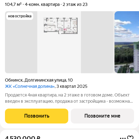
104,7 м²
4-комн. квартира
2 этаж из 23
новостройка
Обнинск
,
Долгининская улица
,
10
ЖК «Солнечная долина»
, 3 квартал 2025
Продается 4ная квартира, на 2 этаже в готовом доме. Объект
введен в эксплуатацию, продажа от застройщика - возможна
семейная ипотека!! Наши преимущества: -
высококачественный монолитно-кирпичный дом - автономное
Позвонить
Позвоните мне
отопление - просторные кухни, -
4 530 000
₽