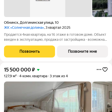
Обнинск
,
Долгининская улица
,
10
ЖК «Солнечная долина»
, 3 квартал 2025
Продается 4ная квартира, на 16 этаже в готовом доме. Объект
введен в эксплуатацию, продажа от застройщика - возможна
семейная ипотека!! Наши преимущества: -
высококачественный монолитно-кирпичный дом - автономное
Позвонить
Позвоните мне
отопление - просторные кухни, -
15 500 000
₽
127,9 м²
4-комн. квартира
3 этаж из 4