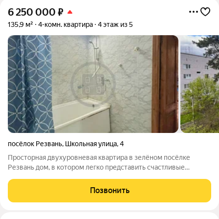
6 250 000
₽
135,9 м²
4-комн. квартира
4 этаж из 5
посёлок Резвань
,
Школьная улица
,
4
Просторная двухуровневая квартира в зелёном посёлке
Резвань дом, в котором легко представить счастливые
семейные будни! тёплый кирпичный дом 2001 года отличная
планировка с двумя санузлами тихий район с развитой
Позвонить
инфраструктурой Общая площадь