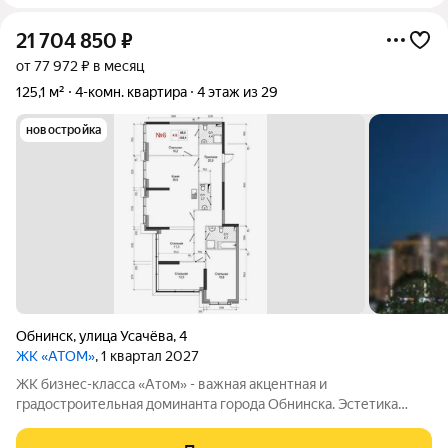
21 704 850
₽
от 77 972 ₽ в месяц
125,1 м²
4-комн. квартира
4 этаж из 29
новостройка
Обнинск
,
улица Усачёва
,
4
ЖК «АТОМ»
, 1 квартал 2027
ЖК бизнес-класса «Атом» - важная акцентная и
градостроительная доминанта города Обнинска. Эстетика
здания построена на контрасте протяжённого брутального
стилобата с лёгкой геометричностью вертикальной высотной