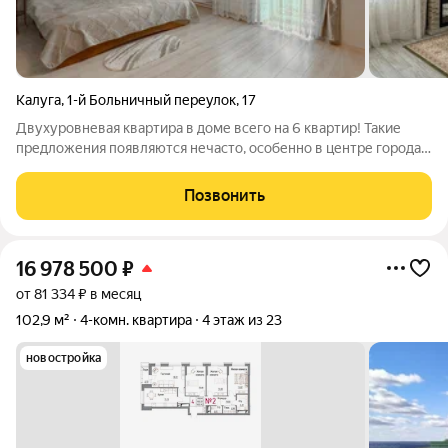
Калуга
,
1-й Больничный переулок
,
17
Двухуровневая квартира в доме всего на 6 квартир! Такие
предложения появляются нечасто, особенно в центре города.
теплый кирпичный дом хороший ремонт индивидуальное
отопление (экономия на коммунальных) закрытая территория
Позвонить
свои парковочные места
16 978 500
₽
от 81 334 ₽ в месяц
102,9 м²
4-комн. квартира
4 этаж из 23
новостройка