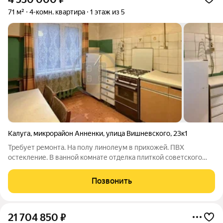
71 м²
4-комн. квартира
1 этаж из 5
Калуга
,
микрорайон Анненки
,
улица Вишневского
,
23к1
Требует ремонта. На полу линолеум в прихожей. ПВХ
остекление. В ванной комнате отделка плиткой советского
образца, в туалете стены покрашены. Сантехника в рабочем
состоянии. Установлены счетчики на газ, воду и
Позвонить
электричество. Изолированные комнаты -
21 704 850
₽