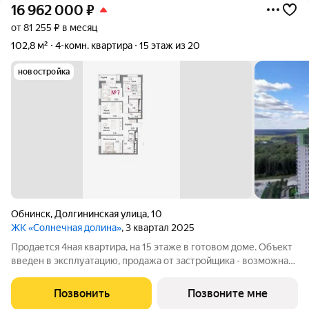
16 962 000
₽
от 81 255 ₽ в месяц
102,8 м²
4-комн. квартира
15 этаж из 20
новостройка
Обнинск
,
Долгининская улица
,
10
ЖК «Солнечная долина»
, 3 квартал 2025
Продается 4ная квартира, на 15 этаже в готовом доме. Объект
введен в эксплуатацию, продажа от застройщика - возможна
семейная ипотека!! Наши преимущества: -
высококачественный монолитно-кирпичный дом - автономное
Позвонить
Позвоните мне
отопление - просторные кухни, -