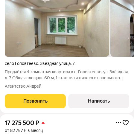
село Головтеево
,
Звёздная улица
,
7
Продаётся 4-комнатная квартира в с. Головтеево, ул. Звёздная,
д. 7 Общая площадь 60 м, 1 этаж пятиэтажного панельного
дома 1978 года постройки. Косметический ремонт можно
Агентство Андрей
заехать и жить. Четыре комнаты удобно для большой семьи.
Раздельный
Позвонить
Написать
17 275 500
₽
от 82 757 ₽ в месяц