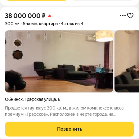
38 000 000
₽
300 м²
6-комн. квартира
4 этаж из 4
Обнинск
,
Графская улица
,
6
Продается таунхаус 300 кв. м., в жилом комплексе класса
премиум «Графское». Расположен в черте города, на
огороженной и охраняемой территории с круглосуточным
видеонаблюдением. Таунхаус - 3 этажа с отделкой под ключ,
Позвонить
выполнен качественный