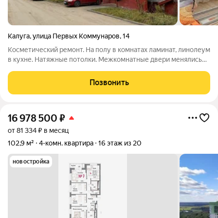
Калуга
,
улица Первых Коммунаров
,
14
Косметический ремонт. На полу в комнатах ламинат, линолеум
в кухне. Натяжные потолки. Межкомнатные двери менялись
несколько лет назад, ПВХ остекление везде. В ванной комнате
и туалете отделка плиткой. Сантехника и коммуникации в
Позвонить
отличном состоянии.
16 978 500
₽
от 81 334 ₽ в месяц
102,9 м²
4-комн. квартира
16 этаж из 20
новостройка