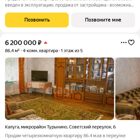
введен в эксплуатацию, продажа от застройщика - возможна
семейная ипотека!! Наши преимущества: -
высококачественный монолитно-кирпичный дом - автономное
Позвонить
Позвоните мне
отопление - просторные кухни, -
6 200 000
₽
86,4 м²
4-комн. квартира
1 этаж из 5
Калуга
,
микрорайон Турынино
,
Советский переулок
,
6
Продам четырехкомнатную квартиру 86.4 м.кв в переулке