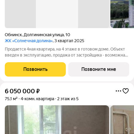
Обнинск
,
Долгининская улица
,
10
ЖК «Солнечная долина»
, 3 квартал 2025
Продается 4ная квартира, на 4 этаже в готовом доме. Объект
введен в эксплуатацию, продажа от застройщика - возможна
семейная ипотека!! Наши преимущества: -
высококачественный монолитно-кирпичный дом - автономное
Позвонить
Позвоните мне
отопление - просторные кухни, -
6 050 000
₽
75,1 м²
4-комн. квартира
2 этаж из 5