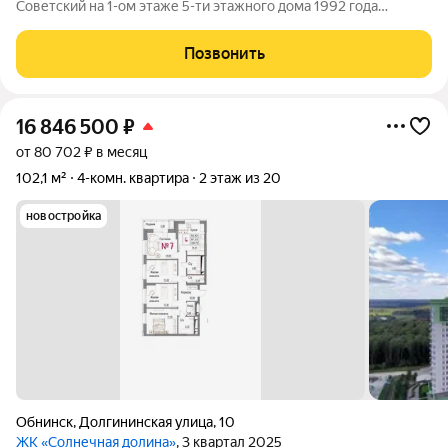
Советский на 1-ом этаже 5-ти этажного дома 1992 года
постройки. Большая квартира с прекрасной планировкой: -
кухня 8.9 м.кв - все комнаты раздельные - большой коридор -
Позвонить
раздельный санузел В
16 846 500
₽
от 80 702 ₽ в месяц
102,1 м²
4-комн. квартира
2 этаж из 20
новостройка
Обнинск
,
Долгининская улица
,
10
ЖК «Солнечная долина»
, 3 квартал 2025