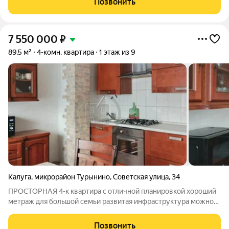
Позвонить
части. Лёгкость высотной части
7 550 000
₽
89,5 м²
4-комн. квартира
1 этаж из 9
Калуга
,
микрорайон Турынино
,
Советская улица
,
34
ПРОСТОРНАЯ 4-к квартира с отличной планировкой хороший
метраж для большой семьи развитая инфраструктура можно
сразу заезжать и жить Общая площадь квартиры - 96,9 кв.м (с
учетом 2 лоджий по 3,7 кв.м, без них по ЕГРН 89,5 кв.м).
Позвонить