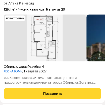
от 77 972 ₽ в месяц
125,1 м²
4-комн. квартира
5 этаж из 29
новостройка
Обнинск
,
улица Усачёва
,
4
ЖК «АТОМ»
, 1 квартал 2027
ЖК бизнес-класса «Атом» - важная акцентная и
градостроительная доминанта города Обнинска. Эстетика
здания построена на контрасте протяжённого брутального
стилобата с лёгкой геометричностью вертикальной высотной
Позвонить
части. Лёгкость высотной части