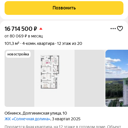
Удачная планировка с отличным потенциалом для
перепланировки. Цена позволяет вложить сэкономленные
Позвонить
средства в качественный ремонт.
16 714 500
₽
от 80 069 ₽ в месяц
101,3 м²
4-комн. квартира
12 этаж из 20
новостройка
Обнинск
,
Долгининская улица
,
10
ЖК «Солнечная долина»
, 3 квартал 2025
Продается 4ная квартира, на 12 этаже в готовом доме. Объект