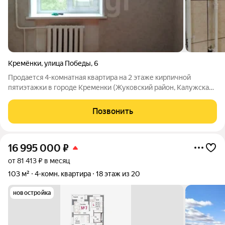
Кремёнки
,
улица Победы
,
6
Продается 4-комнатная квартира на 2 этаже кирпичной
пятиэтажки в городе Кременки (Жуковский район, Калужская
область). Жилье светлое, теплое, с частичным ремонтом: на
кухне и в двух комнатах стоят пластиковые окна, в трех
Позвонить
комнатах заменены
16 995 000
₽
от 81 413 ₽ в месяц
103 м²
4-комн. квартира
18 этаж из 20
новостройка