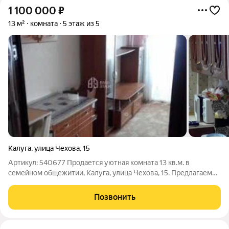
1 100 000
₽
13 м²
комната
5 этаж из 5
Калуга
,
улица Чехова
,
15
Артикул: 540677 Продается уютная комната 13 кв.м. в
семейном общежитии, Калуга, улица Чехова, 15. Предлагаем
вашему вниманию отличную возможность приобрести
собственное, полностью обустроенное пространство для
Позвонить
жизни или инвестиций. Это практичное и