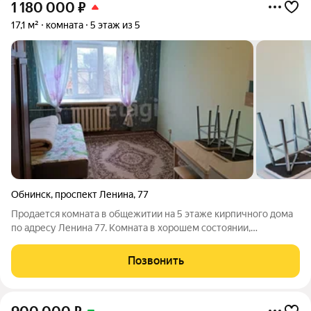
1 180 000
₽
17,1 м²
комната
5 этаж из 5
Обнинск
,
проспект Ленина
,
77
Продается комната в общежитии на 5 этаже кирпичного дома
по адресу Ленина 77. Комната в хорошем состоянии,
косметический ремонт, пластиковые окна. Есть все
необходимое для проживания: кухонный гарнитур,
Позвонить
холодильник, обеденный стол и стулья, кровать-