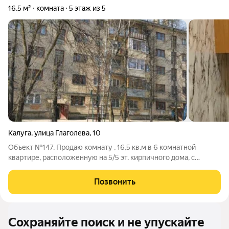
16,5 м²
комната
5 этаж из 5
Калуга
,
улица Глаголева
,
10
Объект №147. Продаю комнату , 16,5 кв.м в 6 комнатной
квартире, расположенную на 5/5 эт. кирпичного дома, с
балконом 2,8 кв.м. В хорошем жилом состоянии. С/у, душ,
горячая вода - колонка, место под стиральную машинку,
Позвонить
дружелюбные, порядочные
Сохраняйте поиск и не упускайте