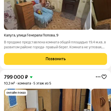
Калуга
,
улица Генерала Попова
,
9
В продаже представлена комната общей площадью 19.4 м.кв, в
развитом районе города- правый берег. Комната не угловая,
сухая, чистая и теплая. Установлено пластиковое окно,
натяжной потолок. На этаже общая кухня, туалет, ванная. На
Позвонить
первом этаже
799 000
₽
10,3 м²
комната
5 этаж из 5
онлайн показ