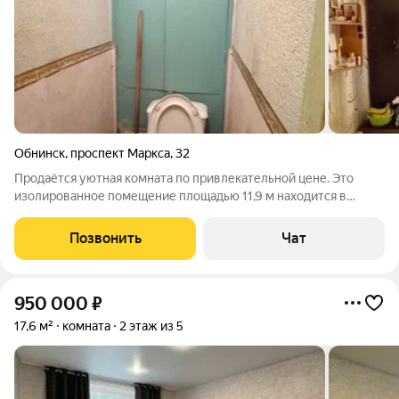
Обнинск
,
проспект Маркса
,
32
Продаётся уютная комната по привлекательной цене. Это
изолированное помещение площадью 11,9 м находится в
двухкомнатной квартире на пятом этаже кирпичного
девятиэтажного дома. Комната полностью готова к
Позвонить
Чат
проживанию, оснащена пластиковым окном. В
950 000
₽
17,6 м²
комната
2 этаж из 5