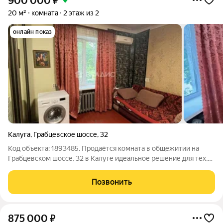
900 000
₽
20 м²
комната
2 этаж из 2
онлайн показ
Калуга
,
Грабцевское шоссе
,
32
Код объекта: 1893485. Продаётся комната в общежитии на
Грабцевском шоссе, 32 в Калуге идеальное решение для тех,
кто ищет доступное жильё. Комната расположена на втором
этаже двухэтажного кирпичного дома 1957 года постройки.
Позвонить
Общая площадь составляет
875 000
₽