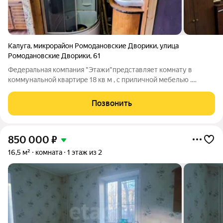
Калуга
,
микрорайон Ромодановские Дворики
,
улица
Ромодановские Дворики
,
61
Федеральная компания "Этажи"представляет комнату в
коммунальной квартире 18 кв м , с приличной мебелью .
Комната располагается на втором этаже двухэтажного
кирпичного дома. В комнате удобства : вода , душевая. Туалет
Позвонить
находится на этаже. Район
850 000
₽
16,5 м²
комната
1 этаж из 2