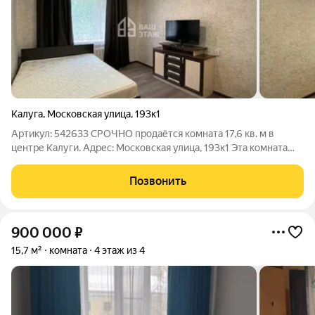
Калуга
,
Московская улица
,
193к1
Артикул: 542633 СРОЧНО продаётся комната 17,6 кв. м в
центре Калуги. Адрес: Московская улица, 193к1 Эта комната
редкая возможность для тех, кто ценит время и комфорт.
Расположение в самом сердце города, свежий ремонт и
Позвонить
полная готовность к
900 000
₽
15,7 м²
комната
4 этаж из 4