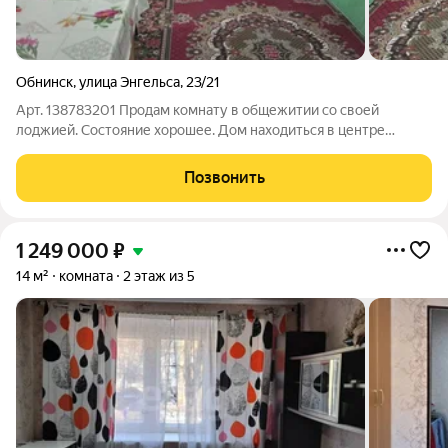
Обнинск
,
улица Энгельса
,
23/21
Арт. 138783201 Продам комнату в общежитии со своей
лоджией. Состояние хорошее. Дом находиться в центре
города. Напротив кухня, туалет и душ на этаже общие.
Подходит под любой сертификат. Рядом детский сад, школа,
Позвонить
сетевые магазины, Плаза, остановка
1 249 000
₽
14 м²
комната
2 этаж из 5