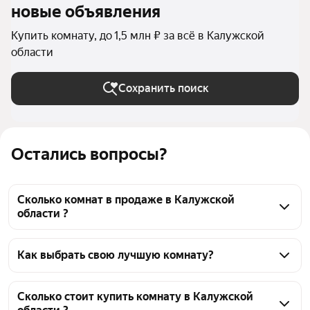
новые объявления
Купить комнату, до 1,5 млн ₽ за всё в Калужской
области
Сохранить поиск
Остались вопросы?
Сколько комнат в продаже в Калужской
области ?
На Яндекс Недвижимости в продаже в Калужской 
области 213 комнат, из них 5 объявлений от 
Как выбрать свою лучшую комнату?
собственников, 188 объявлений от агентств, 20 
Чтобы купить комнату в квартире до 1,5 млн 
объявлений от застройщиков
рублей, воспользуйтесь тепловой картой для 
Сколько стоит купить комнату в Калужской