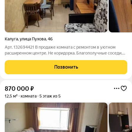
Калуга
,
улица Пухова
,
46
Арт. 132694421 В продаже комната с ремонтом в уютном
расширенном центре. Не коридорка. Благополучные соседи.
Места общего пользования - чистые, ремонт. Дом кирпич.
Оборудованные парковочные места. Развитая
Позвонить
инфраструктура: в шаговой доступности -
870 000
₽
12,5 м²
комната
5 этаж из 5