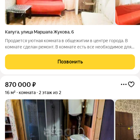
Калуга
,
улица Маршала Жукова
,
6
Продается уютная комната в общежитии в центре города. В
комнате сделан ремонт. В комнате есть все необходимое для
комфортного проживания. Комната не угловая. Места общего
пользования содержатся в чистоте и порядке. Горячая вода
Позвонить
-колонка. В блоке
870 000
₽
16 м²
комната
2 этаж из 2