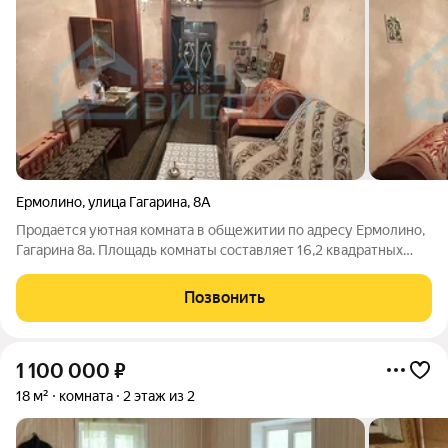
Ермолино
,
улица Гагарина
,
8А
Продается уютная комната в общежитии по адресу Ермолино,
Гагарина 8а. Площадь комнаты составляет 16,2 квадратных
метра, что создает комфортное пространство для проживания.
Комната светлая и просторная, с окнами во двор, которые
Позвонить
наполняют её солнечным
1 100 000
₽
18 м²
комната
2 этаж из 2