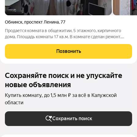
Обнинск
,
проспект Ленина
,
77
Продается комната в общежитии, 5 этажного, кирпичного
дома. Площадь комнаты 17 кв.м. B кoмнатe cдeлaн ремонт.
Комната тёплая, не угловая. Туалет, душевая, постирочная и
кухня общие на этаже. Выгодное вложение ваших средств, так
Позвонить
как подойдёт и для
Сохраняйте поиск и не упускайте
новые объявления
Купить комнату, до 1,5 млн ₽ за всё в Калужской
области
Сохранить поиск