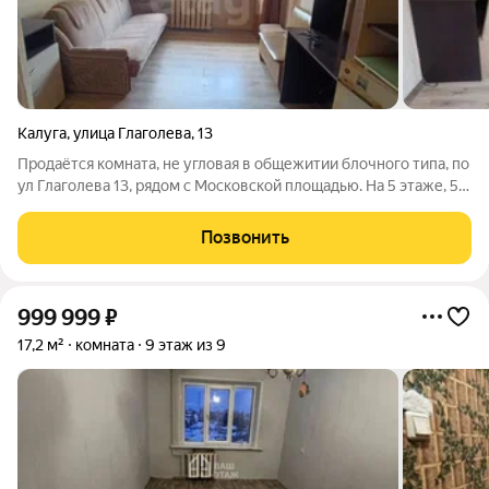
Калуга
,
улица Глаголева
,
13
Продаётся комната, не угловая в общежитии блочного типа, по
ул Глаголева 13, рядом с Московской площадью. На 5 этаже, 5
эт. Кирпичного дома. Площадью 12,5 кв.м. Просторная кухня,
санузел и коридор на 4 комнаты. В комнате сделан
Позвонить
косметический ремонт.
999 999
₽
17,2 м²
комната
9 этаж из 9