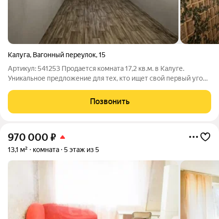
Калуга
,
Вагонный переулок
,
15
Артикул: 541253 Продается комната 17,2 кв.м. в Калуге.
Уникальное предложение для тех, кто ищет свой первый угол,
выгодную инвестицию или вариант для временного
проживания в развивающемся районе. Адрес: г. Калуга,
Позвонить
Вагонный переулок, 15. Это
970 000
₽
13,1 м²
комната
5 этаж из 5