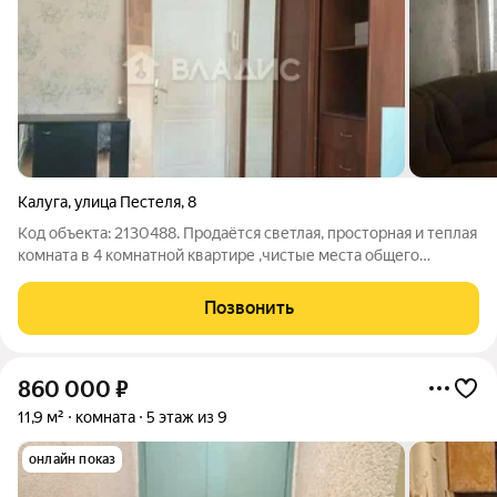
Калуга
,
улица Пестеля
,
8
Код объекта: 2130488. Продаётся светлая, просторная и теплая
комната в 4 комнатной квартире ,чистые места общего
пользования! по адресу: Россия, Калуга, улица Пестеля, 8. Это
выгодное предложение для тех, кто ищет доступное жильё в
Позвонить
хорошем районе.
860 000
₽
11,9 м²
комната
5 этаж из 9
онлайн показ