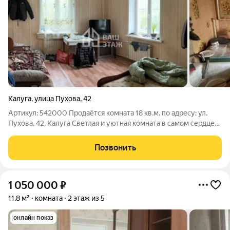
Калуга
,
улица Пухова
,
42
Артикул: 542000 Продаётся комната 18 кв.м. по адресу: ул.
Пухова, 42, Калуга Светлая и уютная комната в самом сердце
Калуги это не просто место для сна, а полноценное
пространство для жизни. Уютный кирпичный дом, тихий двор и
Позвонить
развитая
1 050 000
₽
11,8 м²
комната
2 этаж из 5
онлайн показ