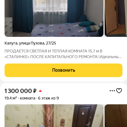
Калуга
,
улица Пухова
,
27/25
ПРОДАЕТСЯ СВЕТЛАЯ И ТЕПЛАЯ КОМНАТА 15,7 м В
«СТАЛИНКЕ» ПОСЛЕ КАПИТАЛЬНОГО РЕМОНТА! Идеальный
вариант для первого самостоятельного жилья или инвестиций.
ВСЕ СДЕЛАНО КАПИТАЛЬНО И С ДУШОЙ: Полный капремонт
Позвонить
в комнате: выровнены стены, поклеены дорогие
1 300 000
₽
19,4 м²
комната
6 этаж из 9