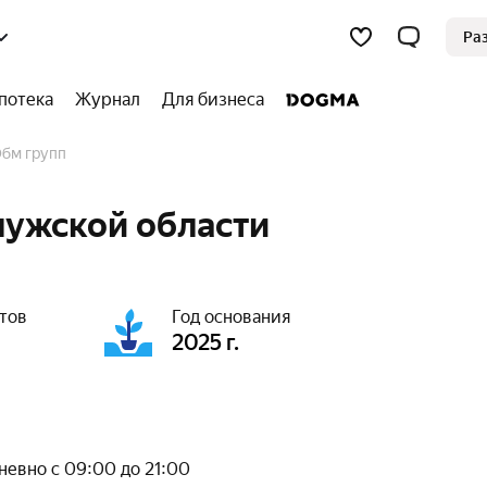
Ра
потека
Журнал
Для бизнеса
обм групп
лужской области
тов
Год основания
2025 г.
евно с 09:00 до 21:00