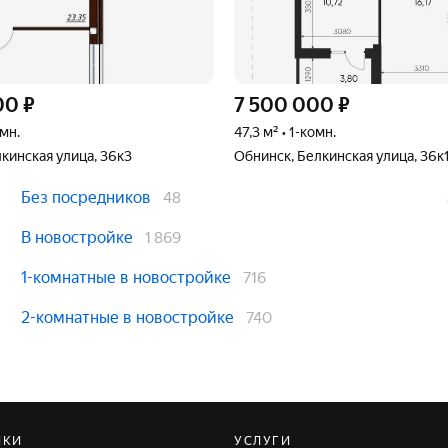
00
₽
7 500 000
₽
омн.
47,3 м² • 1-комн.
кинская улица, 36к3
Обнинск, Белкинская улица, 36к
Без посредников
48
В новостройке
1 869
1-комнатные в новостройке
716
2-комнатные в новостройке
740
ЙКИ
УСЛУГИ