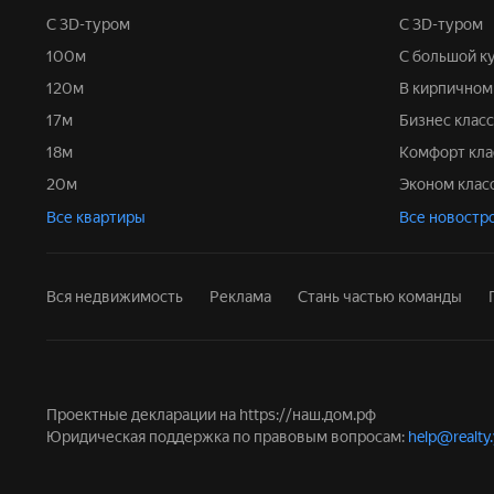
С 3D-туром
С 3D-туром
100м
С большой к
120м
В кирпично
17м
Бизнес класс
18м
Комфорт кла
20м
Эконом клас
Все квартиры
Все новостр
Вся недвижимость
Реклама
Стань частью команды
Проектные декларации на
https://наш.дом.рф
Юридическая поддержка по правовым вопросам:
help@realty