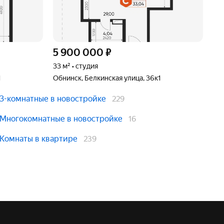
5 900 000
₽
8 
33 м² • студия
48,
1
Обнинск, Белкинская улица, 36к1
Обн
3-комнатные в новостройке
229
Многокомнатные в новостройке
16
Комнаты в квартире
239