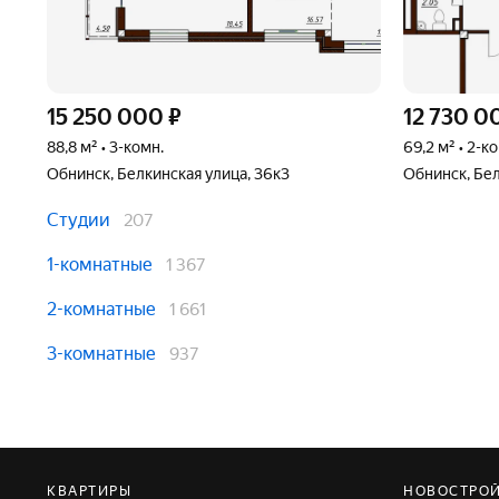
15 250 000
₽
12 730 0
88,8 м² • 3-комн.
69,2 м² • 2-к
Обнинск, Белкинская улица, 36к3
Обнинск, Бел
Студии
207
1-комнатные
1 367
2-комнатные
1 661
3-комнатные
937
КВАРТИРЫ
НОВОСТРО