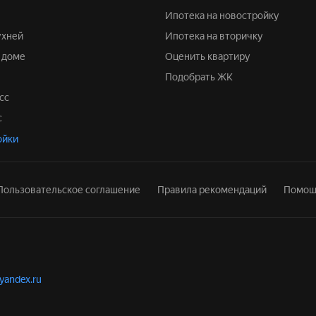
Ипотека на новостройку
ухней
Ипотека на вторичку
м доме
Оценить квартиру
Подобрать ЖК
сс
с
ойки
Пользовательское соглашение
Правила рекомендаций
Помощ
.yandex.ru