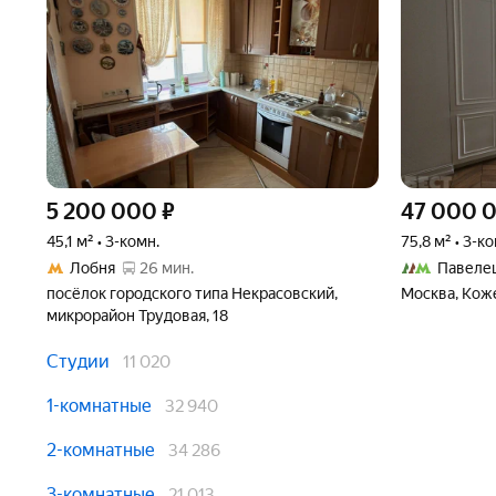
5 200 000
₽
47 000 
45,1 м² • 3-комн.
75,8 м² • 3-к
Лобня
26 мин.
Павеле
посёлок городского типа Некрасовский,
Москва, Коже
микрорайон Трудовая, 18
Студии
11 020
1-комнатные
32 940
2-комнатные
34 286
3-комнатные
21 013