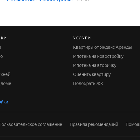
ЙКИ
УСЛУГИ
ы
Квартиры от Яндекс Аренды
ро
Ипотека на новостройку
Ипотека на вторичку
ухней
Оценить квартиру
м доме
Подобрать ЖК
ойки
Пользовательское соглашение
Правила рекомендаций
Помощ