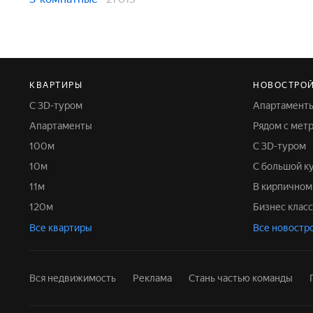
КВАРТИРЫ
НОВОСТРО
С 3D-туром
Апартамент
Апартаменты
Рядом с мет
100м
С 3D-туром
10м
С большой к
11м
В кирпично
120м
Бизнес класс
Все квартиры
Все новостр
Вся недвижимость
Реклама
Стань частью команды