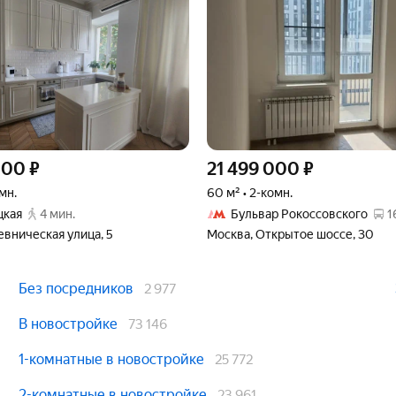
000
₽
21 499 000
₽
омн.
60 м² • 2-комн.
цкая
4 мин.
Бульвар Рокоссовского
1
вническая улица, 5
Москва, Открытое шоссе, 30
Без посредников
2 977
В новостройке
73 146
1-комнатные в новостройке
25 772
2-комнатные в новостройке
23 961