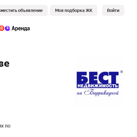
зместить объявление
Моя подборка ЖК
Войти
ве
ях по