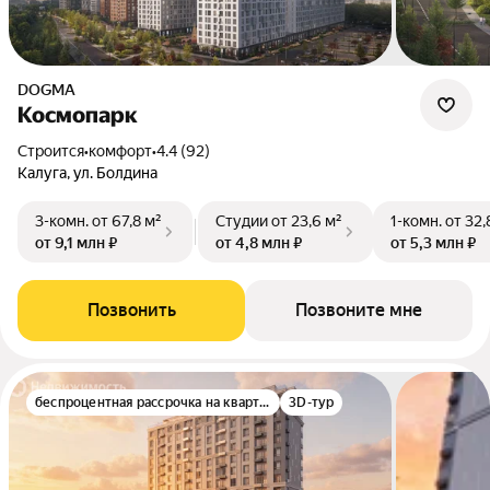
DOGMA
Космопарк
Строится
•
комфорт
•
4.4 (92)
Калуга, ул. Болдина
3-комн.
от 67,8 м²
Студии
от 23,6 м²
1-комн.
от 32,
от 9,1 млн ₽
от 4,8 млн ₽
от 5,3 млн ₽
Позвонить
Позвоните мне
беспроцентная рассрочка на квартиру
3D-тур