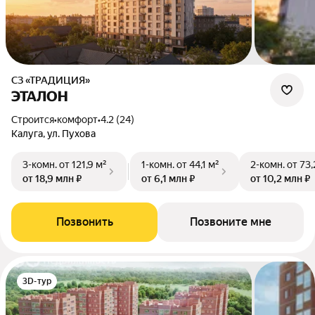
СЗ «ТРАДИЦИЯ»
ЭТАЛОН
Строится
•
комфорт
•
4.2 (24)
Калуга, ул. Пухова
3-комн.
от 121,9 м²
1-комн.
от 44,1 м²
2-комн.
от 73,
от 18,9 млн ₽
от 6,1 млн ₽
от 10,2 млн ₽
Позвонить
Позвоните мне
3D-тур