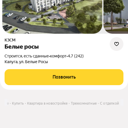
КЗСМ
Белые росы
Строится, есть сданные
•
комфорт
•
4.7 (242)
Калуга, ул. Белые Росы
Позвонить
алуге
Купить
Квартира в новостройке
Трехкомнатные
С отделкой