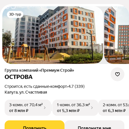
3D-тур
Группа компаний «Премиум Строй»
ОСТРОВА
Строится, есть сданные
•
комфорт
•
4.7 (339)
Калуга, ул. Счастливая
3-комн.
от 70,4 м²
1-комн.
от 36,3 м²
2-комн.
от 53,
от 8 млн ₽
от 5,3 млн ₽
от 6,3 млн ₽
Позвонить
Позвоните мне