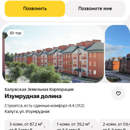
Позвонить
Позвоните мне
3D-тур
Калужская Земельная Корпорация
Изумрудная долина
Строится, есть сданные
•
комфорт
•
4.4 (312)
Калуга, ул. Изумрудная
3-комн.
от 87,2 м²
1-комн.
от 39,2 м²
2-комн.
от 59,