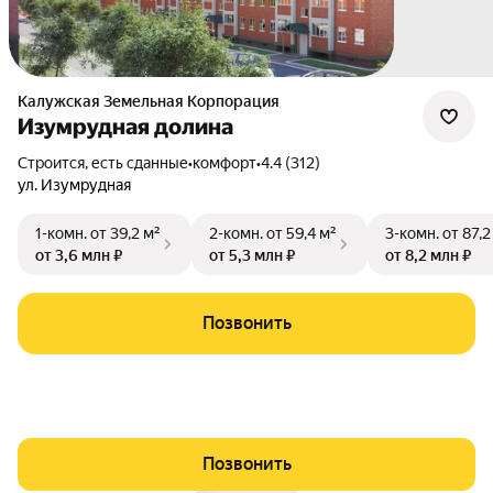
Калужская Земельная Корпорация
Изумрудная долина
Строится, есть сданные
•
комфорт
•
4.4 (312)
ул. Изумрудная
1-комн.
от 39,2 м²
2-комн.
от 59,4 м²
3-комн.
от 87,2
от 3,6 млн ₽
от 5,3 млн ₽
от 8,2 млн ₽
Позвонить
Позвонить