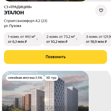
СЗ «ТРАДИЦИЯ»
ЭТАЛОН
Строится
•
комфорт
•
4.2 (23)
ул. Пухова
1-комн.
от 44,1 м²
2-комн.
от 73,2 м²
3-комн.
от 121,
от 6,1 млн ₽
от 10,2 млн ₽
от 18,9 млн ₽
Позвонить
семейная ипотека 3.5%
3D-тур