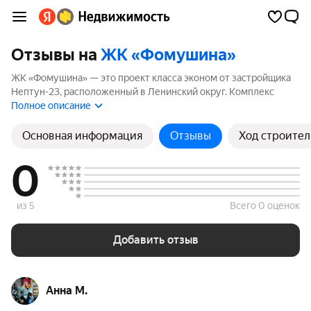
Отзывы на
ЖК «Фомушина»
ЖК «Фомушина» — это проект класса эконом от застройщика
Нептун-23, расположенный в Ленинский округ. Комплекс
включает 1 корпуса высотой до 9 этажей. Если вы планируете
Полное описание
купить квартиру в ЖК «Фомушина», ознакомьтесь с отзывами
покупателей и жителей района. Мы рассчитали рейтинг на
Основная информация
Отзывы
Ход строител
основе реальных отзывов, чтобы помочь вам сделать
правильный выбор.
0
из 5
Всего 0 оценок
Добавить отзыв
Анна М.