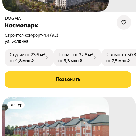
DOGMA
Космопарк
Строится
•
комфорт
•
4.4 (92)
ул. Болдина
Студии
от 23,6 м²
1-комн.
от 32,8 м²
2-комн.
от 50,8
от 4,8 млн ₽
от 5,3 млн ₽
от 7,5 млн ₽
Позвонить
3D-тур