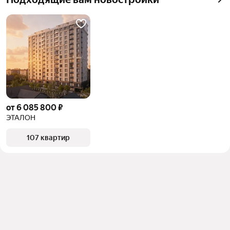
квадратного метра или площади
от 6 085 800 ₽
ЭТАЛОН
107 квартир