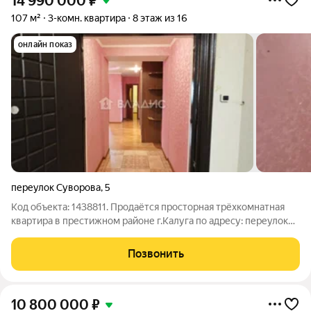
14 990 000
₽
107 м²
3-комн. квартира
8 этаж из 16
онлайн показ
переулок Суворова
,
5
Код объекта: 1438811. Продаётся просторная трёхкомнатная
квартира в престижном районе г.Калуга по адресу: переулок
Суворова, 5. Дом построен в 2012 году и имеет хорошую
кирпично-монолитную конструкцию с вентилируемым
Позвонить
фасадом. Расположена на 8 этаже
10 800 000
₽