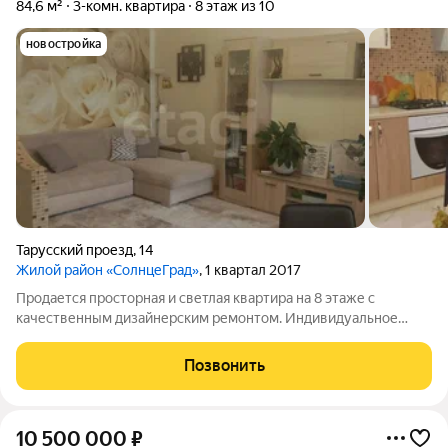
84,6 м²
3-комн. квартира
8 этаж из 10
новостройка
Тарусский проезд
,
14
Жилой район «СолнцеГрад»
, 1 квартал 2017
Продается просторная и светлая квартира на 8 этаже с
качественным дизайнерским ремонтом. Индивидуальное
отопление - двухконтурный газовый котел. Ремонт выполнен
с использованием долговечных материалов, установлены
Позвонить
надежные окна немецкого
10 500 000
₽