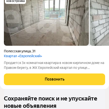
новостройка
Полесская улица
,
31
Квартал «Европейский»
Продается 3х-комнатная квартира в новом кирпичном доме на
Правом берегу, в ЖК Европейский квартал по улице
Полесская. Общая площадь квартиры - 93,8 кв.м., жилая 52.88
кв.м., кухня-гостиная - 18.55 кв.м. и 3 изолированные комнаты.
Позвонить
Санузел раздельный.
Сохраняйте поиск и не упускайте
новые объявления