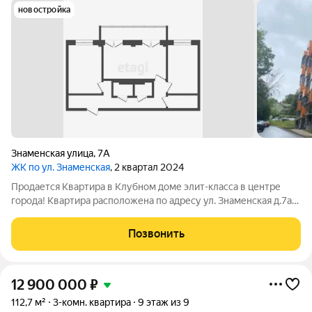
новостройка
Знаменская улица
,
7А
ЖК по ул. Знаменская
, 2 квартал 2024
Продается Квартира в Клубном доме элит-класса в центре
города! Квартира расположена по адресу ул. Знаменская д.7а
-Общая площадь квартиры 85,2 м -Жилая 34,55 м -Площадь
кухни гостиной 32,62 м -Площадь двух с/у, 8,45 м и 6,41 м
Позвонить
Особенности:
12 900 000
₽
112,7 м²
3-комн. квартира
9 этаж из 9