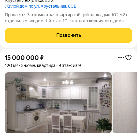
Хрустальная улица
,
60Б
Жилой дом по ул. Хрустальная, 60Б
Продается 3-х комнатная квартира общей площадью 102 м2 с
отдельным входом. 1-й этаж 10-этажного кирпичного дома
2014 года постройки. Цоколь очень высокий, практически,
уровень второго этажа. Квартира с индивидуальным
Позвонить
отоплением. Высота потолков 3
15 000 000
₽
120 м²
3-комн. квартира
9 этаж из 9