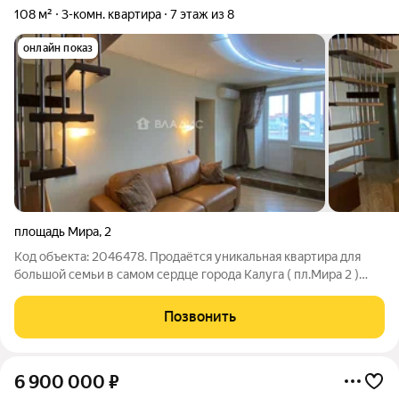
108 м²
3-комн. квартира
7 этаж из 8
онлайн показ
площадь Мира
,
2
Код объекта: 2046478. Продаётся уникальная квартира для
большой семьи в самом сердце города Калуга ( пл.Мира 2 )
Квартира расположена на седьмом этаже. Общая площадь
квартиры 108,3м2 Квартира двухуровневая В доме недавно
Позвонить
делали капитальный ремонт с
6 900 000
₽