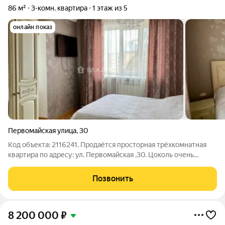
86 м²
3-комн. квартира
1 этаж из 5
онлайн показ
Первомайская улица
,
30
Код объекта: 2116241. Продаётся просторная трёхкомнатная
квартира по адресу: ул. Первомайская ,30. Цоколь очень
высокий ! Квартира находится на уровне 2го этажа !
Кирпичный дом 1992 года постройки отличается хорошей
Позвонить
звуко- и теплоизоляцией. Кухня 32
8 200 000
₽