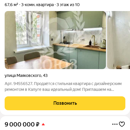
67,6 м²
3-комн. квартира
3 этаж из 10
улица Маяковского
,
43
Арт. 94556527. Продаётся стильная квартира с дизайнерским
ремонтом в Калуге ваш идеальный дом! Приглашаем на
просмотр квартиры, которая сочетает комфорт, современные
технологии и продуманную планировку. Отличный вариант
Позвонить
для семьи: всё готово для
9 000 000
₽