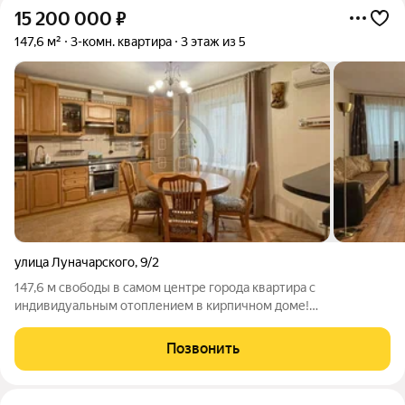
15 200 000
₽
147,6 м²
3-комн. квартира
3 этаж из 5
улица Луначарского
,
9/2
147,6 м свободы в самом центре города квартира с
индивидуальным отоплением в кирпичном доме!
продуманное пространство с большим количеством окон
больше возможностей для перепланировки; комфортный
Позвонить
микроклимат круглый год и низкие расходы на