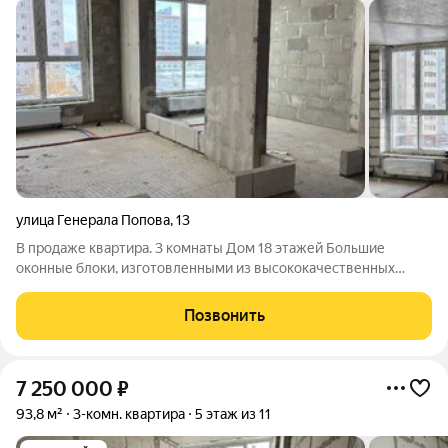
улица Генерала Попова
,
13
В продаже квартира. 3 комнаты Дом 18 этажей Большие
оконные блоки, изготовленными из высококачественных
материалов. Высота подоконников всего 40 см это добавляет
нотку элегантности к общей эстетике классического стиля
Позвонить
здания. Местоположение в самом
7 250 000
₽
93,8 м²
3-комн. квартира
5 этаж из 11