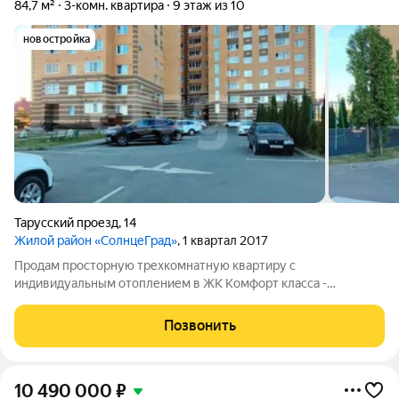
84,7 м²
3-комн. квартира
9 этаж из 10
новостройка
Тарусский проезд
,
14
Жилой район «СолнцеГрад»
, 1 квартал 2017
Продам просторную трехкомнатную квартиру с
индивидуальным отоплением в ЖК Комфорт класса -
СолнцеГрад. Квартира видовая, с 9-го этажа открывается
шикарный вид на поля и леса. В квартире улучшенная
Позвонить
черновая отделка (разведено отопление,
10 490 000
₽