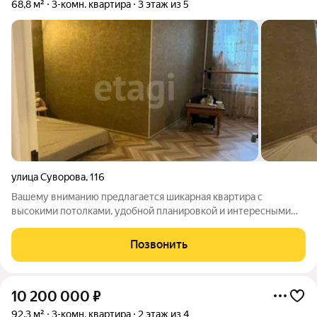
68,8 м²
3-комн. квартира
3 этаж из 5
улица Суворова
,
116
Вашему вниманию предлагается шикарная квартира с
высокими потолками, удобной планировкой и интересными
дизайнерскими решениями. Квартира улучшенной
планировки, расположена на 3 этаже кирпичного дома, не
Позвонить
угловая, теплая, в ванной теплые полы,
10 200 000
₽
92,3 м²
3-комн. квартира
2 этаж из 4