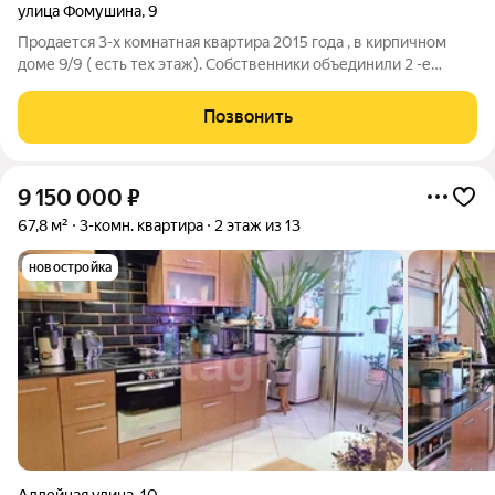
улица Фомушина
,
9
Продается 3-х комнатная квартира 2015 года , в кирпичном
доме 9/9 ( есть тех этаж). Собственники объединили 2 -е
квартиры, в итоге получилась просторная, уютная квартира
120 м2 с удобной планировкой. В квартире 3 изолированные
Позвонить
комнаты (20,20,17 м2) и
9 150 000
₽
67,8 м²
3-комн. квартира
2 этаж из 13
новостройка