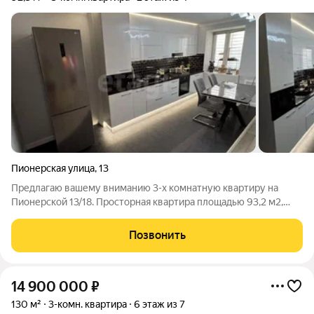
Пионерская улица
,
13
Предлагаю вашему вниманию 3-х комнатную квартиру на
Пионерской 13/18. Просторная квартира площадью 93,2 м2,
расположенная на втором этаже кирпичного дома 1999 г.
постройки. Жилая площадь составляет 27.3 м2, при этом кухня
Позвонить
радует своими размерами-37
14 900 000
₽
130 м²
3-комн. квартира
6 этаж из 7