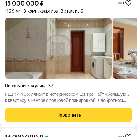
15 000 000
₽
116,9 м²
3-комн. квартира
3 этаж из 6
Первомайская улица
,
37
РЕДКИЙ бриллиант в историческом центре Найти большую 3-
к квартиру в центре с толковой планировкой, в добротном
кирпичном доме, да еще с индивидуальным отоплением
всегда было задачей со звёздочкой. Сегодня такие дома не
Позвонить
строят, а что-то похожее