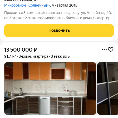
Аллейная улица
,
10
Микрорайон «Солнечный»
, 4 квартал 2015
Продается 3-комнатная квартира по адресу: ул. Аллейная д.10,
на 2 этаже 12-этажного монолитно-блочного дома. В квартире
выполнен современный ремонт, возможно заехать и жить.
Просторная кухня-гостиная, три изолированных комнаты.С/у
Позвонить
раздельный. Балкон
13 500 000
₽
91,7 м²
3-комн. квартира
3 этаж из 5