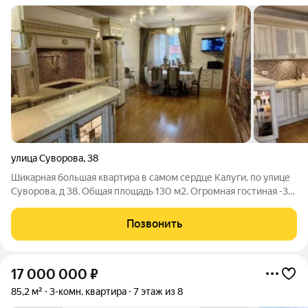
улица Суворова
,
38
Шикарная большая квартира в самом сердце Калуги, по улице
Суворова, д 38. Общая площадь 130 м2. Огромная гостиная -39
м, 2 комнаты - 19 м и 24 м. Качественный ремонт, оставляем
мебель. В доме имеется лифт. Парковка во дворе и около
Позвонить
магазина Дикси.
17 000 000
₽
85,2 м²
3-комн. квартира
7 этаж из 8