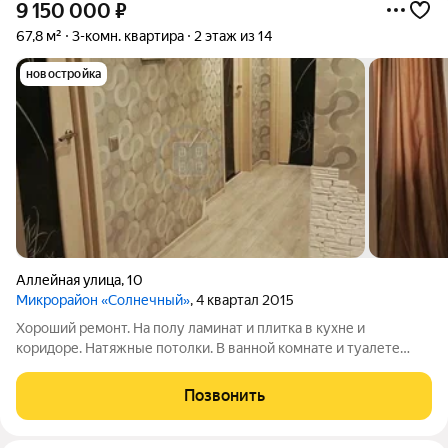
9 150 000
₽
67,8 м²
3-комн. квартира
2 этаж из 14
новостройка
Аллейная улица
,
10
Микрорайон «Солнечный»
, 4 квартал 2015
Хороший ремонт. На полу ламинат и плитка в кухне и
коридоре. Натяжные потолки. В ванной комнате и туалете
плитка, сантехника и коммуникации в хорошем состоянии. ПВХ
остекление. Лоджия застеклена ПВХ и отделана. При продаже
Позвонить
остается кухонный гарнитур,