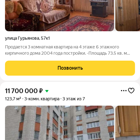
улица Гурьянова
,
57к1
Продается 3 комнатная квартира на 4 этаже 6 этажного
кирпичного дома 2004 года постройки. -Площадь 73.5 кв. м
-Кухня 9.3 кв.м. -ИНДИВИДУАЛЬНОЕ ОТ ОПЛЕНИЕ -Удобная
планировка на разные стороны. -Косметический ремонт.
Позвонить
-Можно заехать и жить. -Частично
11 700 000
₽
123,7 м²
3-комн. квартира
3 этаж из 7