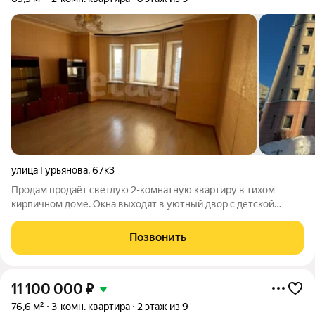
улица Гурьянова
,
67к3
Продам продаёт светлую 2-комнатную квартиру в тихом
кирпичном доме. Окна выходят в уютный двор с детской
площадкой идеально для детей. Машин нет, сон всегда
спокойный. Изолированные комнаты, большая кухня,
Позвонить
раздельный санузел. Тихий и безопасный
11 100 000
₽
76,6 м²
3-комн. квартира
2 этаж из 9