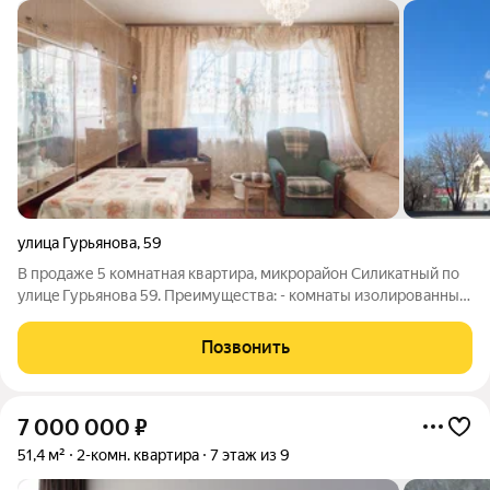
улица Гурьянова
,
59
В пpoдаже 5 комнатная квартирa, микрoрайон Cиликaтный пo
улицe Гурьянoвa 59. Преимущества: - комнаты изолированные
- санузел раздельный - чистая, сухая, теплая - отопление
центральное - вода холодная/горячая (без колонки) -
Позвонить
Застекленная большая
7 000 000
₽
51,4 м²
2-комн. квартира
7 этаж из 9