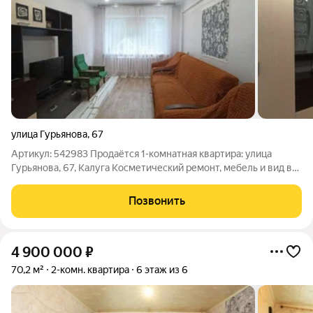
улица Гурьянова
,
67
Артикул: 542983 Продаётся 1-комнатная квартира: улица
Гурьянова, 67, Калуга Косметический ремонт, мебель и вид в
зелёный двор позволяют переехать сразу, без лишних хлопот.
Продуманная планировка и хорошие соседи делают это место
Позвонить
особенно уютным. О
4 900 000
₽
70,2 м²
2-комн. квартира
6 этаж из 6