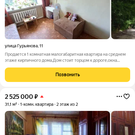
улица Гурьянова
,
11
Продается 1 комнатная малогабаритная квартира на среднем
этаже кирпичного дома.Дом стоит торцом к дороге,окна
квартиры выходят во двор,нет шума и пыли. Отличный
вариант для жилья и под сдачу.Квартира светлая и теплая,не
Позвонить
угловая.Состояние квартиры
2 525 000
₽
31,1 м²
1-комн. квартира
2 этаж из 2