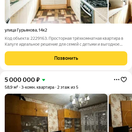
улица Гурьянова
,
14к2
Код объекта: 2229163. Просторная трёхкомнатная квартира в
Калуге идеальное решение для семей с детьми и выгодное
предложение для инвесторов! Квартира расположена по
адресу: улица Гурьянова, 14к2. Общая площадь составляет 83,7
Позвонить
кв. м, из которых 39,6
5 000 000
₽
58,9 м²
3-комн. квартира
2 этаж из 5