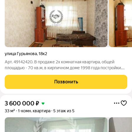
улица Гурьянова
,
18к2
Арт. 49142420. В продаже 2х комнатная квартира, общей
площадью - 70 кв.м, в кирпичном доме 1998 года постройки.
Квартира расположена в микрорайоне Силикатный, в глубине
дворов (вторая линия от дороги). Дом теплый, качественная
Позвонить
застройка. В квартире
3 600 000
₽
33 м²
1-комн. квартира
5 этаж из 5