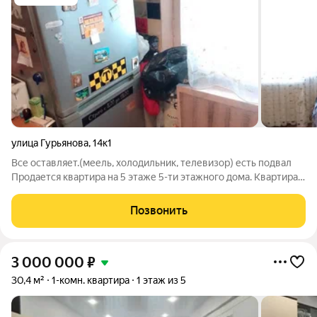
улица Гурьянова
,
14к1
Все оставляет.(меель, холодильник, телевизор) есть подвал
Продается квартира на 5 этаже 5-ти этажного дома. Квартира
не угловая, теплая в зимнее время. Окна выходят во двор.
Электрика, сантехника в исправном состоянии, напор воды
Позвонить
хороший. Горячая
3 000 000
₽
30,4 м²
1-комн. квартира
1 этаж из 5