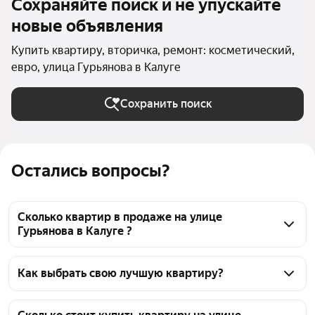
Сохраняйте поиск и не упускайте
новые объявления
Купить квартиру, вторичка, ремонт: косметический,
евро, улица Гурьянова в Калуге
Сохранить поиск
Остались вопросы?
Сколько квартир в продаже на улице
Гурьянова в Калуге ?
На Яндекс Недвижимости в продаже на улице 
Гурьянова в Калуге 31 квартира, из них 30 
Как выбрать свою лучшую квартиру?
объявлений от агентств, 1 объявление от 
Чтобы купить квартиру с ремонтом во вторичке на 
застройщиков