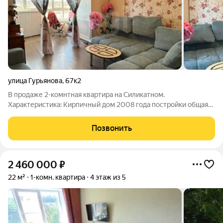
улица Гурьянова
,
67к2
В продаже 2-комнтная квартира на Силикатном.
Характеристика: Кирпичный дом 2008 года постройки общая
площадь 80 кв.м Кухня-гостиная 20 кв.м 4 этаж, не угловая
Состояние: В квартире выполнен хороший косметический
Позвонить
ремонт: санузел в плитке на полу
2 460 000
₽
22 м²
1-комн. квартира
4 этаж из 5