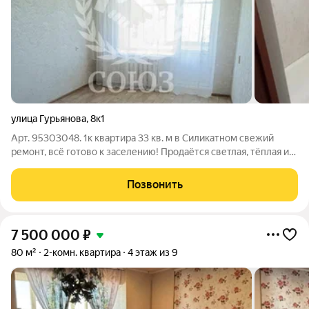
улица Гурьянова
,
8к1
Арт. 95303048. 1к квартира 33 кв. м в Силикатном свежий
ремонт, всё готово к заселению! Продаётся светлая, тёплая и
сухая 1комнатная квартира на 5м этаже (не угловая) в районе с
развитой инфраструктурой. Почему это выгодное
Позвонить
предложение: Свежий
7 500 000
₽
80 м²
2-комн. квартира
4 этаж из 9