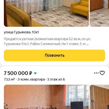
улица Гурьянова
,
10к1
Продаётся уютная 2кoмнатнaя квapтиpа 52 кв.м.,по ул.
Гурьянова 10к.1. Район Силикатный. На 1 этаже, 5 эт
кирпичного дома, 1982 года постройки. Общая площадь 52
кв.м. Квартира чистая, заxоди и живи, остается мeбель и
Позвонить
техникa. Развитая инфраструктура:
7 500 000
₽
73,5 м²
3-комн. квартира
3 этаж из 6