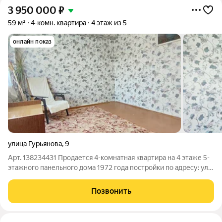
3 950 000
₽
59 м²
4-комн. квартира
4 этаж из 5
онлайн показ
улица Гурьянова
,
9
Арт. 138234431 Продается 4-комнатная квартира на 4 этаже 5-
этажного панельного дома 1972 года постройки по адресу: ул.
Гурьянова, д.9. Общая площадь квартиры 59 м2, комнаты
смежно-изолированные: 8,6, 17,1, 10,1 и 7,5 м2, кухня 5,8 м2, с/у
Позвонить
раздельный,