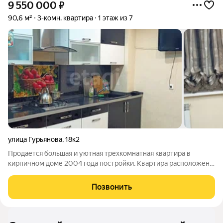
9 550 000
₽
90,6 м²
3-комн. квартира
1 этаж из 7
улица Гурьянова
,
18к2
Продается большая и уютная трехкомнатная квартира в
кирпичном доме 2004 года постройки. Квартира расположена
в микрорайоне Силикатный, в глубине дворов, рядом с
поликлиникой, на первом этаже с высоким цоколем. В
Позвонить
квартире выполнен качественный ремонт,