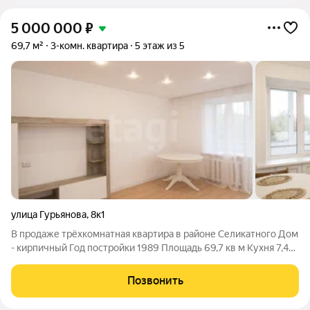
5 000 000
₽
69,7 м²
3-комн. квартира
5 этаж из 5
улица Гурьянова
,
8к1
В продаже трёхкомнатная квартира в районе Селикатного Дом
- кирпичный Год постройки 1989 Площадь 69,7 кв м Кухня 7,4
кв м Лоджия, застеклена ПВХ Планировка на две стороны
(восток и запад) Ремонт- косметический Комфортный 5/5
Позвонить
этаж( без