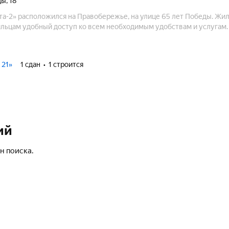
ды
,
18
а-2» расположился на Правобережье, на улице 65 лет Победы. Жи
льцам удобный доступ ко всем необходимым удобствам и услугам.
 21»
1 сдан
1 строится
ий
н поиска.