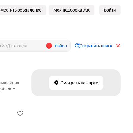
зместить объявление
Моя подборка ЖК
Войти
1
Сохранить поиск
Район
бъявления
Смотреть на карте
торичном