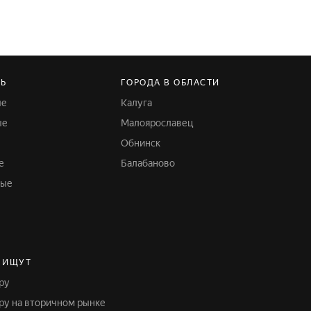
Ь
ГОРОДА В ОБЛАСТИ
ые
Калуга
ые
Малоярославец
Обнинск
е
Балабаново
ные
 ИЩУТ
иру
иру на вторичном рынке