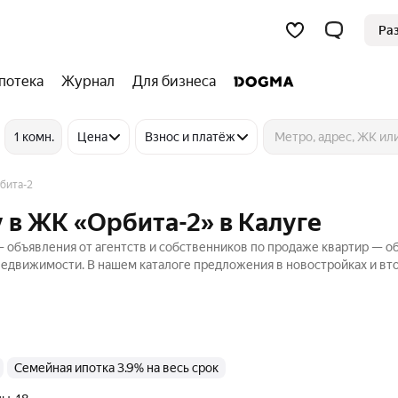
Ра
потека
Журнал
Для бизнеса
1 комн.
Цена
Взнос и платёж
бита-2
 в ЖК «Орбита-2» в Калуге
 объявления от агентств и собственников по продаже квартир — о
 Недвижимости. В нашем каталоге предложения в новостройках и в
Cемейная ипотка 3.9% на весь срок