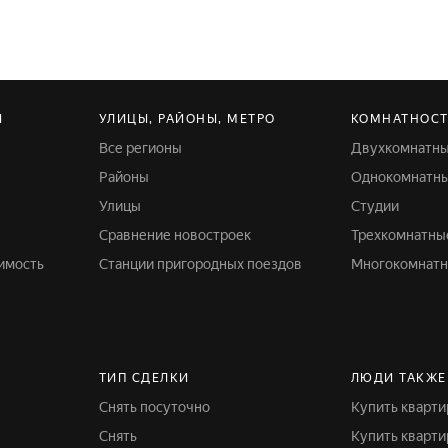
И
УЛИЦЫ, РАЙОНЫ, МЕТРО
КОМНАТНОСТ
Все регионы
Двухкомнатн
Районы
Однокомнатн
Улицы
Студии
Сравнение новостроек
Трехкомнатны
имость
Станции пригородных поездов
Многокомнат
ТИП СДЕЛКИ
ЛЮДИ ТАКЖЕ
Снять посуточно
Купить кварт
Снять
Купить кварт