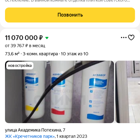
остекление. В ванной комнате отделка плиткой советского
образца, в туалете стены покрашены. Сантехника в рабочем
состоянии. Установлены счетчики на газ, воду и
Позвонить
электричество. Изолированные комнаты -
11 070 000
₽
от 39 767 ₽ в месяц
73,6 м²
3-комн. квартира
10 этаж из 10
новостройка
улица Академика Потехина
,
7
ЖК «Кречетников парк»
, 1 квартал 2023