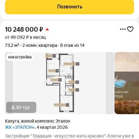
года постройки. Зеленый двор, спокойная атмосфера, с пятого
Позвонить
этажа удобно
10 248 000
₽
от 49 092 ₽ в месяц
73,2 м²
2-комн. квартира
8 этаж из 14
новостройка
3D-тур
Калуга
,
жилой комплекс Эталон
ЖК «ЭТАЛОН»
, 4 квартал 2026
Застройщик "Традиция - искусство жить красиво". Ключи уже в