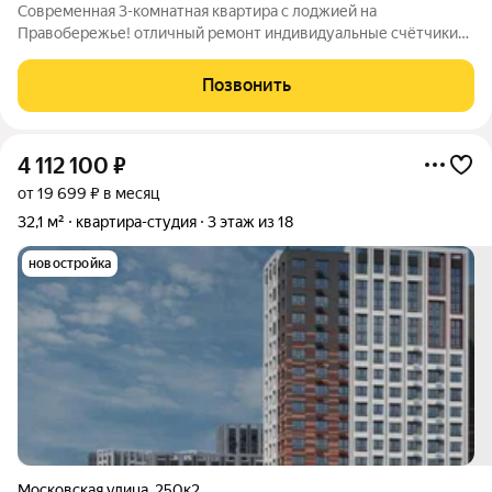
Современная 3-комнатная квартира с лоджией на
Правобережье! отличный ремонт индивидуальные счётчики
тепла (дом с автономной котельной) продуманная планировка
благоустроенная придомовая территория В продаже
Позвонить
просторная квартира по адресу: улица
4 112 100
₽
от 19 699 ₽ в месяц
32,1 м²
квартира-студия
3 этаж из 18
новостройка
Московская улица
,
250к2