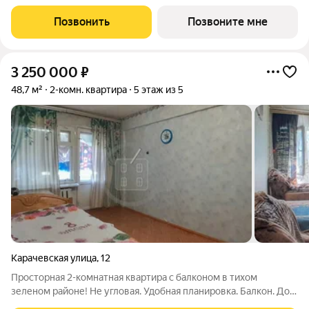
общей площадью 68.58 кв.м., на 25 этаже. Космопарк - уютный
квартал на левом берегу Оки, предлагает уникальное
Позвонить
Позвоните мне
сочетание комфорта
3 250 000
₽
48,7 м²
2-комн. квартира
5 этаж из 5
Карачевская улица
,
12
Просторная 2-комнатная квартира с балконом в тихом
зеленом районе! Не угловая. Удобная планировка. Балкон. Дом
расположен во дворах, вдали от дорог. Дом панельный, 1973