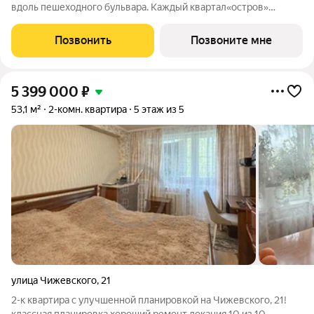
вдоль пешеходного бульвара. Каждый квартал«остров»
состоит из нескольких домов средней этажности,
объединенных единым закрытым двором. Концепция 15-ти
Позвонить
Позвоните мне
минутного города включает детский сад,
5 399 000
₽
53,1 м²
2-комн. квартира
5 этаж из 5
улица Чижевского
,
21
2-к квартира с улучшенной планировкой на Чижевского, 21!