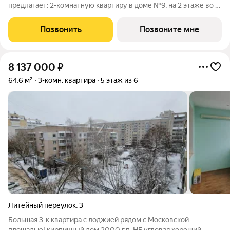
предлагает: 2-комнатную квартиру в доме №9, на 2 этаже во 2
подъезде жилого комплекса «Изумрудная долина»Сдача дома
2023 г. Ипотека. Жилой комплекс «Изумрудная долина»
Позвонить
Позвоните мне
находится в спальном районе
8 137 000
₽
64,6 м²
3-комн. квартира
5 этаж из 6
Литейный переулок
,
3
Большая 3-к квартира с лоджией рядом с Московской