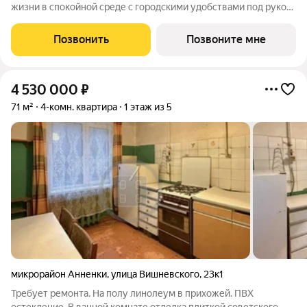
жизни в спокойной среде с городскими удобствами под рукой.
Локация и окружение Деревня Лихун, сразу за микрорайоном
Северный. Объект часть инфраструктуры посёлка
Позвонить
Позвоните мне
Молодёжный. Рядом: детский сад,
4 530 000
₽
71 м²
4-комн. квартира
1 этаж из 5
микрорайон Анненки
,
улица Вишневского
,
23к1
Требует ремонта. На полу линолеум в прихожей. ПВХ