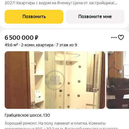
2027! Квартиры с видом на Яченку! Цена от застройщика!
Купить видовую квартиру в центре реально! Удобные
программы покупки: -Семейная ипотека с платежами от 25
Позвонить
Позвоните мне
тыс/руб (для однушек), от 35
6 500 000
₽
49,6 м²
2-комн. квартира
7 этаж из 9
Грабцевское шоссе
,
130
Хороший ремонт. На полу ламинат и плитка. Комнаты