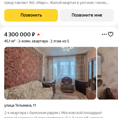
представляет ЖК «Марс». Жилой квартал в уютном, тихом,
живописном месте микрорайона Терепец. Развитая
инфраструктура: школа, детский сад, остановка
Позвонить
Позвоните мне
общественного транспорта, магазины, аптеки,
4 300 000
₽
45,1 м²
2-комн. квартира
2 этаж из 5
улица Тельмана
,
11
2-к квартира с балконом рядом с Московской площадью!