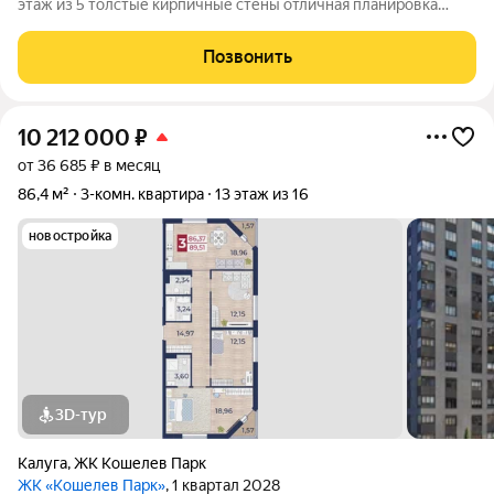
этаж из 5 толстые кирпичные стены отличная планировка
развитая инфраструктура Общая площадь квартиры - 66,6 кв.м
(с учетом лоджии, без нее - 59,9 кв.м). Здесь 3 изолированные
Позвонить
комнаты (16,5 + 12,1
10 212 000
₽
от 36 685 ₽ в месяц
86,4 м²
3-комн. квартира
13 этаж из 16
новостройка
3D-тур
Калуга
,
ЖК Кошелев Парк
ЖК «Кошелев Парк»
, 1 квартал 2028