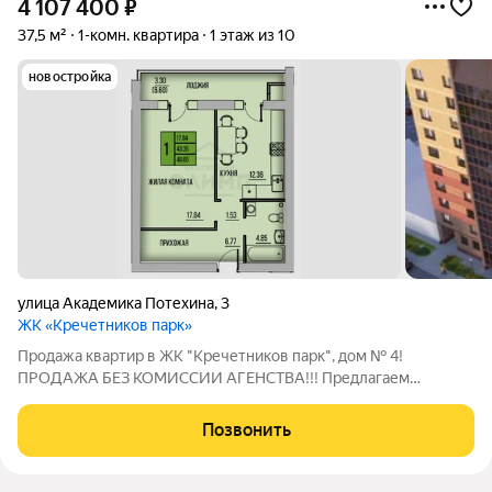
4 107 400
₽
37,5 м²
1-комн. квартира
1 этаж из 10
новостройка
улица Академика Потехина
,
3
ЖК «Кречетников парк»
Продажа квартир в ЖК "Кречетников парк", дом № 4!
ПРОДАЖА БЕЗ КОМИССИИ АГЕНСТВА!!! Предлагаем
квартиры площадью от 37 до 91 м в современном жилом
комплексе с уникальными преимуществами. Преимущества
Позвонить
квартир: Индивидуальное отопление забудьте о