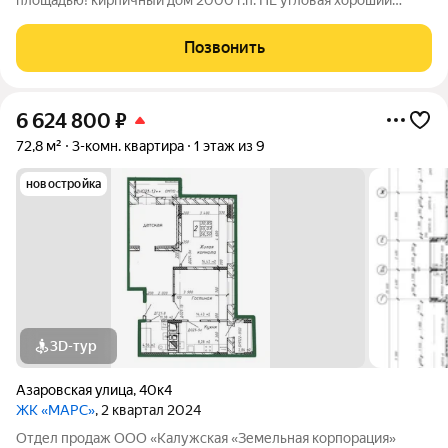
площадью! кирпичный дом 2000 г.п. НЕ угловая хороший
ремонт расширенный центр города Теплый кирпичный дом
2000 года постройки, НЕ угловая, прекрасный вид из окон 5-го
Позвонить
этажа. В квартире хороший
6 624 800
₽
72,8 м²
3-комн. квартира
1 этаж из 9
новостройка
3D-тур
Азаровская улица
,
40к4
ЖК «МАРС»
, 2 квартал 2024
Отдел продаж ООО «Калужская «Земельная корпорация»