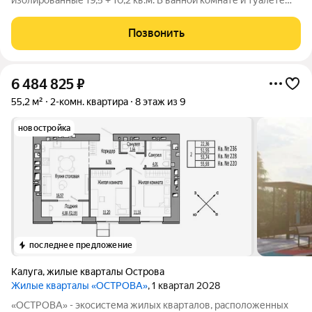
изолированные 19,5 + 10,2 кв.м. В ванной комнате и туалете
современная плитка, установлена душевая кабина. Хорошая
сантехника, новые трубы. Имеются счётчики на воду и
Позвонить
электричество. Современные
6 484 825
₽
55,2 м²
2-комн. квартира
8 этаж из 9
новостройка
последнее предложение
Калуга
,
жилые кварталы Острова
Жилые кварталы «ОСТРОВА»
, 1 квартал 2028
«ОСТРОВА» - экосистема жилых кварталов, расположенных