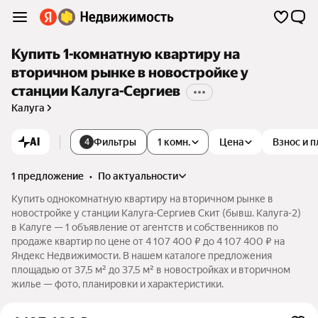
Купить 1-комнатную квартиру на
вторичном рынке в новостройке у
станции Калуга-Сергиев
Калуга
AI
Фильтры
1 комн.
Цена
Взнос и 
4
1 предложение
•
по актуальности
Купить однокомнатную квартиру на вторичном рынке в
новостройке у станции Калуга-Сергиев Скит (бывш. Калуга-2)
в Калуге — 1 объявление от агентств и собственников по
продаже квартир по цене от 4 107 400 ₽ до 4 107 400 ₽ на
Яндекс Недвижимости. В нашем каталоге предложения
площадью от 37,5 м² до 37,5 м² в новостройках и вторичном
жилье — фото, планировки и характеристики.