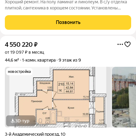
Хороший ремонт. На полу ламинат и линолеум. В с/у отделка
плиткой, сантехника в хорошем состоянии. Установлены
счетчики на воду, газ и электричество. ПВХ остекление.
Балкон застеклен. Имеется подвальное помещение. Номер
Позвонить
объекта: 21826.
4 550 220
₽
от 19 097 ₽ в месяц
44,6 м²
1-комн. квартира
9 этаж из 9
новостройка
3D-тур
3-й Академический проезд
,
10