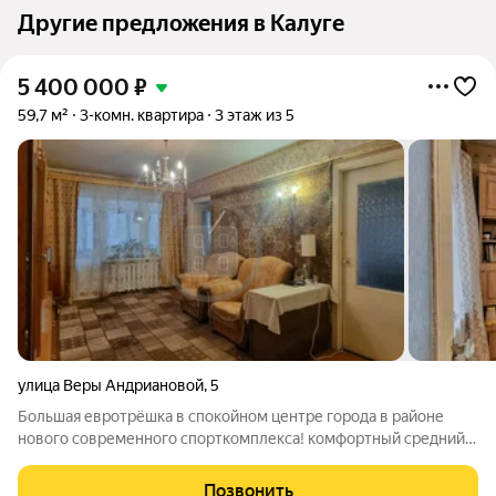
Другие предложения в Калуге
5 400 000
₽
59,7 м²
3-комн. квартира
3 этаж из 5
улица Веры Андриановой
,
5
Большая евротрёшка в спокойном центре города в районе
нового современного спорткомплекса! комфортный средний
этаж 3 из 5 функциональная планировка: кухня-гостиная + 3
спальни локация, где удобно жить Общая площадь 59,7 кв.м.
Позвонить