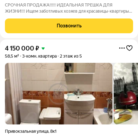
СРОЧНАЯ ПРОДАЖА!!!!! ИДЕАЛЬНАЯ ТРЕШКА ДЛЯ
ЖИЗНИ!!! Ищем заботливых хозяев для красавицы-квартиры
73,9 м2. Параметры идеальной любви: 3 изолированные
комнаты - у каждого свои 4 угла; Современный двухконтурный
Позвонить
котел с индивидуальным отоплением - оплата
4 150 000
₽
58,5 м²
3-комн. квартира
2 этаж из 5
Привокзальная улица
,
8к1