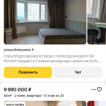
улица Фомушина
,
8
СПЕЦПРЕДЛОЖЕНИЕ В СВЯЗИ С ПЕРЕЕЗДОМ В ДРУГОЙ
РЕГИОН Продаётся 2-комнатная квартира с ремонтом 2025-
2026 г. по адресу: г. Калуга, ул. Фомушина д. 8 на 12 видовом
этаже от собственника с мебелью и бытовой техникой(всё что
Позвонить
Чат
на фото) Реальному покупателю
9 990 000
₽
58 м²
2-комн. квартира
13 этаж из 20
новостройка