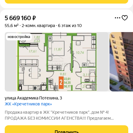
разнообразными детскими
5 669 160
₽
55,6 м²
2-комн. квартира
6 этаж из 10
новостройка
улица Академика Потехина
,
3
ЖК «Кречетников парк»
Продажа квартир в ЖК "Кречетников парк", дом № 4!
ПРОДАЖА БЕЗ КОМИССИИ АГЕНСТВА!!! Предлагаем
квартиры площадью от 37 до 91 м в современном жилом
комплексе с уникальными преимуществами. Преимущества
Позвонить