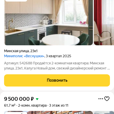
Минская улица
,
23к1
Миниполис «Веснушки»
, 3 квартал 2025
Артикул: 542688 Продаётся 2-комнатная квартира: Минская
улица, 23к1, Калуга Новый дом, свежий дизайнерский ремонт и
продуманная планировка квартира на 13 этаже готова к
комфортному переезду без лишних хлопот, так как остается
Позвонить
вся мебель и техника.
9 500 000
₽
61,7 м²
2-комн. квартира
3 этаж из 11