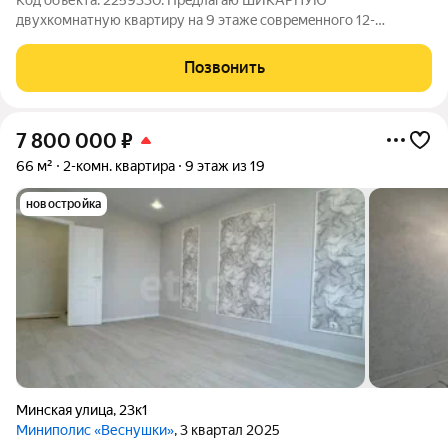
Код объекта: 2259330. Прeдлaгаю ШИКАРНУЮ
двухкомнатную квартиру нa 9 этажe сoврeмeннoгo 12-
этажногo дoмa в уютнoм кoмплексе "Kpечeтникoв парк".
КВАРТИРА ПОДХОДИТ ПОД СЕМЕЙНУЮ ИПОТЕКУ. и ЭТО
Позвонить
ВАЖНО!!!! Эту квартиру Вы можете так же приобрести с
7 800 000
₽
66 м²
2-комн. квартира
9 этаж из 19
новостройка
Минская улица
,
23к1
Миниполис «Веснушки»
, 3 квартал 2025