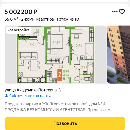
5 002 200
₽
55,6 м²
2-комн. квартира
1 этаж из 10
новостройка
улица Академика Потехина
,
3
ЖК «Кречетников парк»
Продажа квартир в ЖК "Кречетников парк", дом № 4!
ПРОДАЖА БЕЗ КОМИССИИ АГЕНТСТВА!!! Предлагаем
квартиры площадью от 37 до 91 м в современном жилом
комплексе с уникальными преимуществами. Преимущества
Позвонить
квартир: Индивидуальное отопление забудьте о