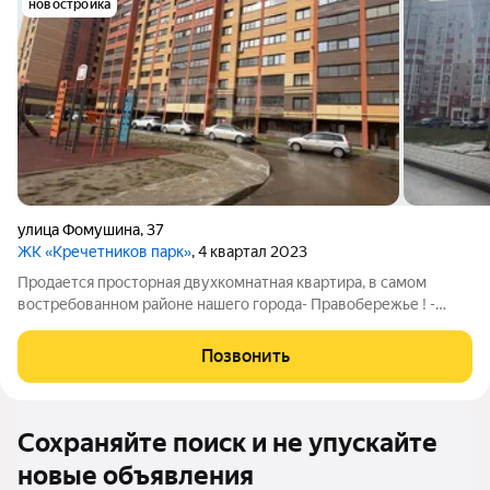
новостройка
улица Фомушина
,
37
ЖК «Кречетников парк»
, 4 квартал 2023
Продается просторная двухкомнатная квартира, в самом
востребованном районе нашего города- Правобережье ! -
Расположена на комфортном третьем этаже -
Индивидуальное отопление ( позволяет контролировать
Позвонить
температуру и экономить на коммунальных платежах)
Сохраняйте поиск и не упускайте
новые объявления