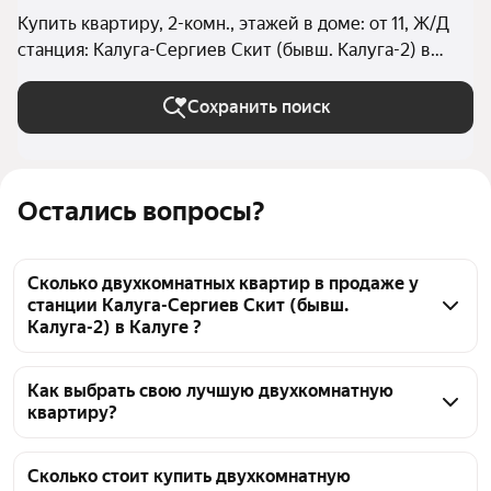
Купить квартиру, 2-комн., этажей в доме: от 11, Ж/Д
станция: Калуга-Сергиев Скит (бывш. Калуга-2) в
Калуге
Сохранить поиск
Остались вопросы?
Сколько двухкомнатных квартир в продаже у
станции Калуга-Сергиев Скит (бывш.
Калуга-2) в Калуге ?
На Яндекс Недвижимости в продаже у станции 
Калуга-Сергиев Скит (бывш. Калуга-2) в Калуге 94 
Как выбрать свою лучшую двухкомнатную
квартиру?
двухкомнатных квартиры, из них 1 объявление от 
собственников, 90 объявлений от агентств, 3 
Чтобы купить 2-комнатную квартиру в 
объявления от застройщиков
многоэтажном доме у станции Калуга-Сергиев 
Сколько стоит купить двухкомнатную