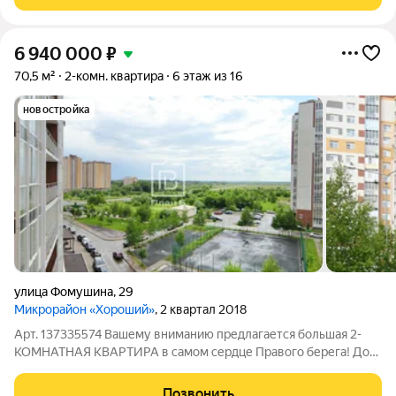
Идеальное расположение:
6 940 000
₽
70,5 м²
2-комн. квартира
6 этаж из 16
новостройка
улица Фомушина
,
29
Микрорайон «Хороший»
, 2 квартал 2018
Арт. 137335574 Вашему вниманию предлагается большая 2-
КОМНАТНАЯ КВАРТИРА в самом сердце Правого берега! Дом
2017 года постройки, монолит. Комфортный 6-ой этаж. Не
угловая. Улучшенная свободная планировка. Евротрешка. С
Позвонить