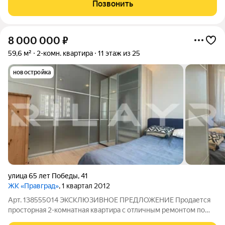
Монолитный дом (6/12 эт). Что внутри: Комнаты
Позвонить
ИЗОЛИРОВАНЫ никто никому не
8 000 000
₽
59,6 м²
2-комн. квартира
11 этаж из 25
новостройка
улица 65 лет Победы
,
41
ЖК «Правград»
, 1 квартал 2012
Арт. 138555014 ЭКСКЛЮЗИВНОЕ ПРЕДЛОЖЕНИЕ Продается
просторная 2-комнатная квартира с отличным ремонтом по
адресу: г. Калуга, ул. 65 лет Победы, д. 41. Удачная,