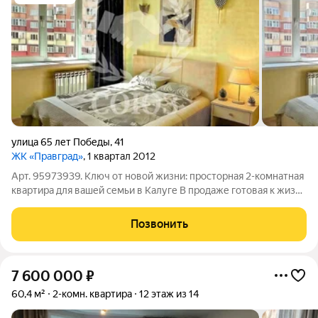
улица 65 лет Победы
,
41
ЖК «Правград»
, 1 квартал 2012
Арт. 95973939. Ключ от новой жизни: просторная 2-комнатная
квартира для вашей семьи в Калуге В продаже готовая к жизни
двухкомнатная квартира (59,6 м) на 16-м этаже монолитно-
кирпичного дома 2012 года постройки. Здесь не нужно делать
Позвонить
ремонт годами
7 600 000
₽
60,4 м²
2-комн. квартира
12 этаж из 14