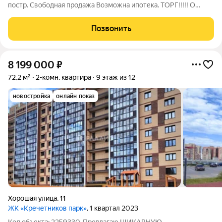
постр. Свободная продажа Возможна ипотека. ТОРГ!!!!! О
квартире: Площадь: 58 м (кухня 11.2 м) Комнаты: 2
изолированные Санузел: раздельный Балкон/лоджия:
Позвонить
застеклённая лоджия с ремонтом
8 199 000
₽
72,2 м²
2-комн. квартира
9 этаж из 12
новостройка
онлайн показ
Хорошая улица
,
11
ЖК «Кречетников парк»
, 1 квартал 2023