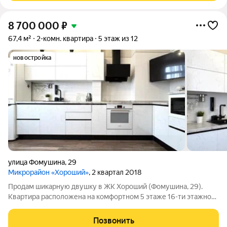
8 700 000
₽
67,4 м²
2-комн. квартира
5 этаж из 12
новостройка
улица Фомушина
,
29
Микрорайон «Хороший»
, 2 квартал 2018
Продам шикарную двушку в ЖК Хороший (Фомушина, 29).
Квартира расположена на комфортном 5 этаже 16-ти этажного
дома. В подъезде 2 лифта, в том числе грузовой. На первом
этаже много места для велосипедов. Двор оборудован
Позвонить