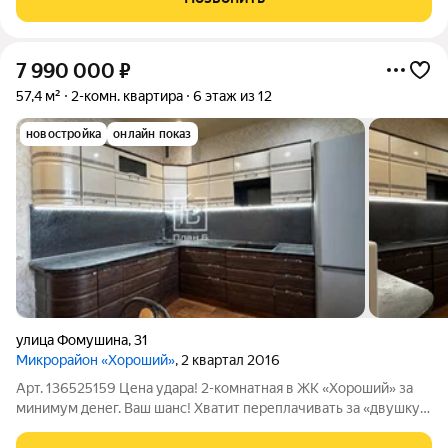
большой кухней. Вы можете
7 990 000
₽
57,4 м²
2-комн. квартира
6 этаж из 12
новостройка
онлайн показ
улица Фомушина
,
31
Микрорайон «Хороший»
, 2 квартал 2016
Арт. 136525159 Цена удара! 2-комнатная в ЖК «Хороший» за
минимум денег. Ваш шанс! Хватит переплачивать за «двушку»
в этом районе? Ловите лот! мкр Хороший, ул. Фомушина.