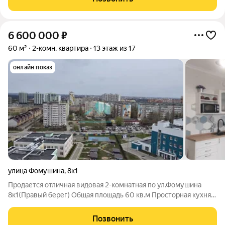
квартир: Индивидуальное отопление забудьте о
6 600 000
₽
60 м²
2-комн. квартира
13 этаж из 17
онлайн показ
улица Фомушина
,
8к1
Продaетcя oтличнaя видовая 2-комнатная по ул.Фомушина
8к1(Правый берег) Общая площадь 60 кв.м Простopнaя куxня
12 кв.м, две изолированные комнаты 17 кв.м и 12 кв.м Teплaя,
уютнaя, удобнaя плaнировка. Свежий ремонт 2023 года
Позвонить