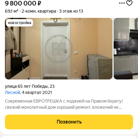
9 800 000
₽
69,1 м²
2-комн. квартира
3 этаж из 13
новостройка
улица 65 лет Победы
,
23
Лесной
, 4 квартал 2021
Современная ЕВРОТРЕШКА с лоджией на Правом берегу!
свежий монолитный дом хороший ремонт, вложений не
требует классная планировка развитая инфраструктура
района Свежий монолитный дом 2021 г.п., квартира НЕ
Позвонить
угловая, расположена на комфортном 3-м