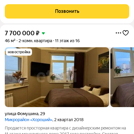
комната: 29.29м - Кухня : 11.40 м место для семейных обедов и
встреч с друзьями - Тип стен - монолитный. - Отопление -
Позвонить
автономное (крышная котельная)
7 700 000
₽
46 м²
2-комн. квартира
11 этаж из 16
новостройка
улица Фомушина
,
29
Микрорайон «Хороший»
, 2 квартал 2018
Пpoдаетcя пpoсторная кваpтирa с дизайнeрским peмoнтом нa