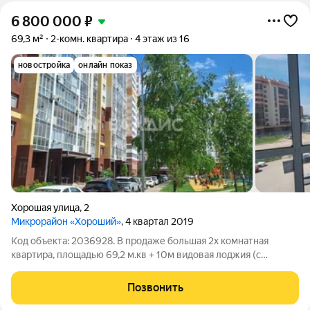
6 800 000
₽
69,3 м²
2-комн. квартира
4 этаж из 16
новостройка
онлайн показ
Хорошая улица
,
2
Микрорайон «Хороший»
, 4 квартал 2019
Код объекта: 2036928. В продаже большая 2х комнатная
квартира, площадью 69,2 м.кв + 10м видовая лоджия (с
возможностью присоединения) ДОМ СДАН в 2019г. Крышная
котельная, обеспечивает экономию по платежам за
Позвонить
отопление. Уникальнaя видовaя пpосторнaя