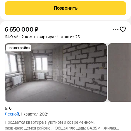
Калуги. Просторная кухня-гостиная площадью 20 кв. м
выходит на оборудованную полками лоджию, удобную для
Позвонить
сезонного хранения. В квартире два
6 650 000
₽
64,9 м²
2-комн. квартира
1 этаж из 25
новостройка
6
,
6
Лесной
, 1 квартал 2021
Продается квартира в уютном и современном,
развивающемся районе. - Общая площадь: 64.85м - Жилая