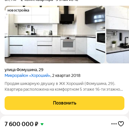
новостройка
улица Фомушина
,
29
Микрорайон «Хороший»
, 2 квартал 2018
Продам шикарную двушку в ЖК Хороший (Фомушина, 29).
Квартира расположена на комфортном 5 этаже 16-ти этажного
дома. В подъезде 2 лифта, в том числе грузовой. На первом
этаже много места для велосипедов. Двор оборудован
Позвонить
разнообразными детскими
7 600 000
₽