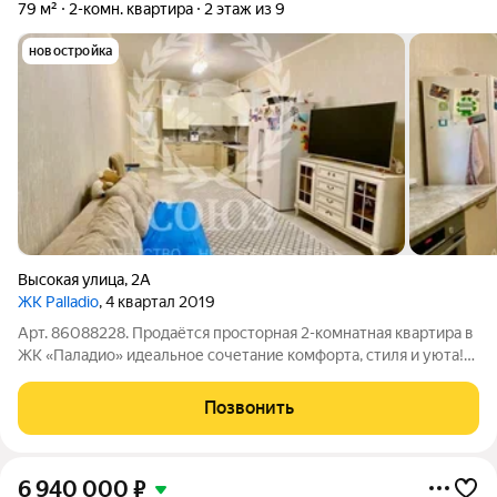
79 м²
2-комн. квартира
2 этаж из 9
новостройка
Высокая улица
,
2А
ЖК Palladio
, 4 квартал 2019
Арт. 86088228. Продаётся просторная 2-комнатная квартира в
ЖК «Паладио» идеальное сочетание комфорта, стиля и уюта!
Квартира расположена в современном монолитном доме с
кирпичной облицовкой, построенном в 2019 году. Дом
Позвонить
отличается высокой
6 940 000
₽