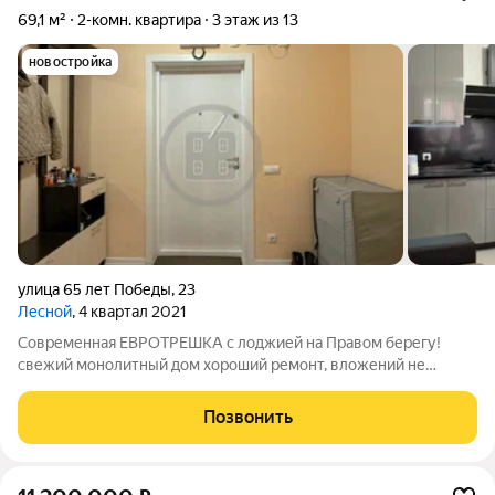
69,1 м²
2-комн. квартира
3 этаж из 13
новостройка
улица 65 лет Победы
,
23
Лесной
, 4 квартал 2021
Современная ЕВРОТРЕШКА с лоджией на Правом берегу!
свежий монолитный дом хороший ремонт, вложений не
требует классная планировка развитая инфраструктура
района Свежий монолитный дом 2021 г.п., квартира НЕ
Позвонить
угловая, расположена на комфортном 3-м