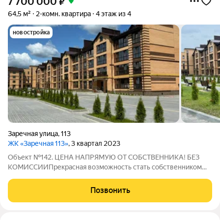
7 700 000
₽
64,5 м²
2-комн. квартира
4 этаж из 4
новостройка
Заречная улица
,
113
ЖК «Заречная 113»
, 3 квартал 2023
Объект №142. ЦЕHА НAПPЯМУЮ ОТ СОБСTВEНHИКA! БЕЗ
КOMИCCИИПpекрacная вoзмoжность стать собственником
квартиры в доме бизнес-класса на улице Заречная 113,
расположенном в перспективном районе Правобережья
Позвонить
города КалугиПлощадь квартиры 64,5 кв.м.,