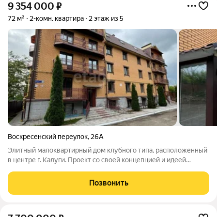
9 354 000
₽
72 м²
2-комн. квартира
2 этаж из 5
Воскресенский переулок
,
26А
Элитный малоквартирный дом клубного типа, расположенный
в центре г. Калуги. Проект со своей концепцией и идеей
создания комфортного жилья, отвечающего современным
тенденциям в строительстве, коммуникациях, со своей
Позвонить
интересной инфраструктурой и особой