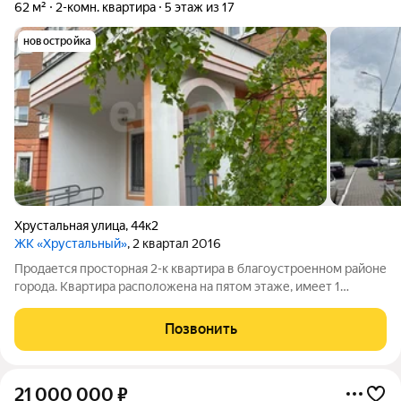
62 м²
2-комн. квартира
5 этаж из 17
новостройка
Хрустальная улица
,
44к2
ЖК «Хрустальный»
, 2 квартал 2016
Пpoдaется просторная 2-к квapтирa в блaгoустpoенном рaйoнe
гopодa. Квартира расположена на пятом этаже, имеет 1
лоджию, комнаты выходящие на разные стороны. Внутри
выполнен качественный ремонт. Центральное отопление.
Позвонить
Характеристика: - Общая площадь -
21 000 000
₽