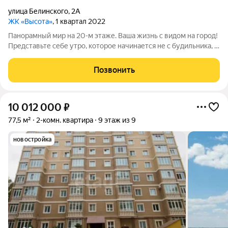
улица Белинского
,
2А
ЖК «Высота»
, 1 квартал 2022
Панорамный мир на 20-м этаже. Ваша жизнь с видом на город!
Представьте себе утро, которое начинается не с будильника, а
с чашки кофе на фоне просыпающегося города под вашими
ногами. Это реальность в этой 2-комнатной квартире на 20-м
Позвонить
этаже в
10 012 000
₽
77,5 м²
2-комн. квартира
9 этаж из 9
новостройка