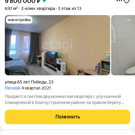
9 800 000
₽
69,1 м²
2-комн. квартира
3 этаж из 13
новостройка
улица 65 лет Победы
,
23
Лесной
, 4 квартал 2021
Продается светлая двухкомнатная квартира с улучшенной
планировкой в благоустроенном районе на правом берегу
Калуги. Просторная кухня-гостиная площадью 20 кв. м
выходит на оборудованную полками лоджию, удобную для
Позвонить
сезонного хранения. В квартире два