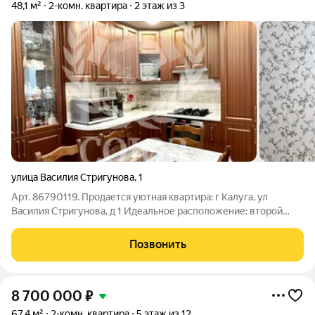
48,1 м²
2-комн. квартира
2 этаж из 3
улица Василия Стригунова
,
1
Арт. 86790119. Продается уютная квартира: г Калуга, ул
Василия Стригунова, д 1 Идеальное расположение: второй
этаж светлого трехэтажного дома 2019 года постройки
тишина, минимум шума и максимум комфорта для вашей
Позвонить
семьи Площадь и особенности: 48.1 м
8 700 000
₽
67,4 м²
2-комн. квартира
5 этаж из 12