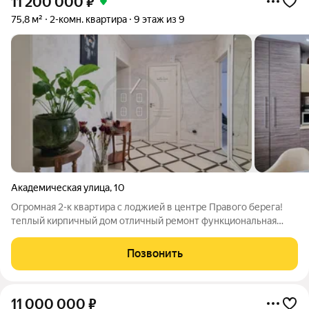
11 200 000
₽
75,8 м²
2-комн. квартира
9 этаж из 9
Академическая улица
,
10
Огромная 2-к квартира с лоджией в центре Правого берега!
теплый кирпичный дом отличный ремонт функциональная
планировка закрытая территория, видеонаблюдение Теплый
кирпичный дом 2015 г.п., НЕ угловая, из окон открывается
Позвонить
приятный вид, в квартире
11 000 000
₽