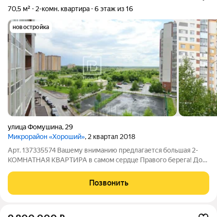
70,5 м²
2-комн. квартира
6 этаж из 16
новостройка
улица Фомушина
,
29
Микрорайон «Хороший»
, 2 квартал 2018
Арт. 137335574 Вашему вниманию предлагается большая 2-
КОМНАТНАЯ КВАРТИРА в самом сердце Правого берега! Дом
2017 года постройки, монолит. Комфортный 6-ой этаж. Не
угловая. Улучшенная свободная планировка. Евротрешка. С
Позвонить
большой кухней. Вы можете