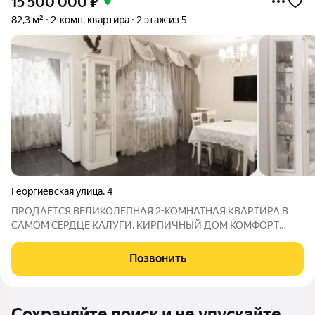
15 500 000
₽
82,3 м²
2-комн. квартира
2 этаж из 5
Георгиевская улица
,
4
ПРОДАЕТСЯ ВЕЛИКОЛЕПНАЯ 2-КОМНАТНАЯ КВАРТИРА В
САМОМ СЕРДЦЕ КАЛУГИ. КИРПИЧНЫЙ ДОМ КОМФОРТ
КЛАССА, ГОД ПОСТРОЙКИ 2013. КВАРТИРА РАСПОЛОЖЕНА
НА КОМФОРТНОМ 2 ЭТАЖЕ 5 ЭТАЖНОГО ДОМА.
Позвонить
ИНДИВИДУАЛЬНОЕ ОТОПЛЕНИЕ, что позволяет
контролировать температуру и
Сохраняйте поиск и не упускайте