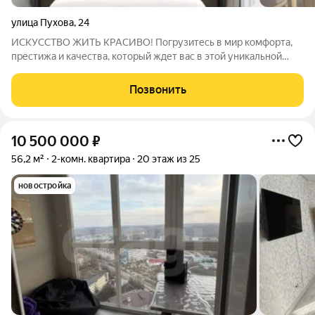
улица Пухова
,
24
ИСКУССТВО ЖИТЬ КРАСИВО! Погрузитесь в мир комфорта,
престижа и качества, который ждет вас в этой уникальной
квартире! ЗАЩИЩЕННАЯ ТЕРРИТОРИЯ ваш дом в
безопасности, где вы можете наслаждаться жизнью без
Позвонить
лишних забот. ДВОР БЕЗ МАШИН забудьте о шуме и
10 500 000
₽
56,2 м²
2-комн. квартира
20 этаж из 25
новостройка