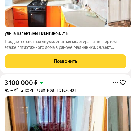
улица Валентины Никитиной
,
21В
Продается светлая двухкомнатная квартира на четвертом
этаже пятиэтажного дома в районе Малинники. Объект
отличается выгодным расположением: в шаговой доступности
находятся школа №25, детская школа искусств, супермаркеты,
Позвонить
пункты выдачи заказов и
3 100 000
₽
49,4 м²
2-комн. квартира
1 этаж из 1