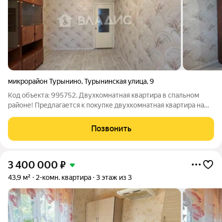
микрорайон Турынино
,
Турынинская улица
,
9
Код объекта: 995752. Двухкомнатная квартира в спальном
районе! Предлагается к покупке двухкомнатная квартира на
улице Турынинская 9. Район 2-е Турынино. Общая площадь
квартиры 46,5 кв.м , площадь комнат 14 кв.м+14 кв.м. Комнаты
Позвонить
расположены на 2
3 400 000
₽
43,9 м²
2-комн. квартира
3 этаж из 3