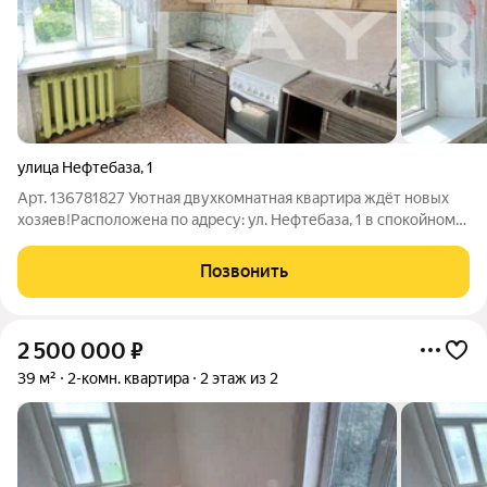
улица Нефтебаза
,
1
Арт. 136781827 Уютная двухкомнатная квартира ждёт новых
хозяев!Расположена по адресу: ул. Нефтебаза, 1 в спокойном
районе с удобной инфраструктурой. Что вы получаете:44 м2
комфортного пространства хватитместа для всей семьи;
Позвонить
отдельную кухню
2 500 000
₽
39 м²
2-комн. квартира
2 этаж из 2