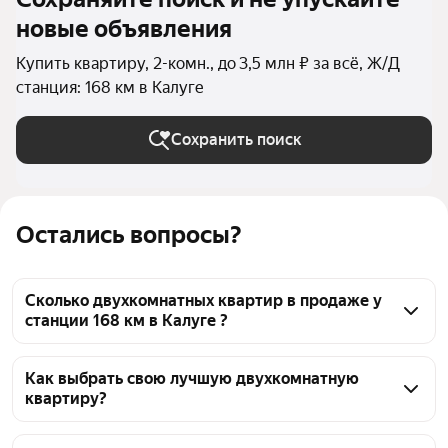
новые объявления
Купить квартиру, 2-комн., до 3,5 млн ₽ за всё, Ж/Д
станция: 168 км в Калуге
Сохранить поиск
Остались вопросы?
Сколько двухкомнатных квартир в продаже у
станции 168 км в Калуге ?
На Яндекс Недвижимости в продаже у станции 168 
км в Калуге 44 двухкомнатных квартиры, из них 1 
Как выбрать свою лучшую двухкомнатную
квартиру?
объявление от собственников, 42 объявления от 
агентств, 1 объявление от застройщиков
Чтобы купить 2-комнатную квартиру до 3,5 млн 