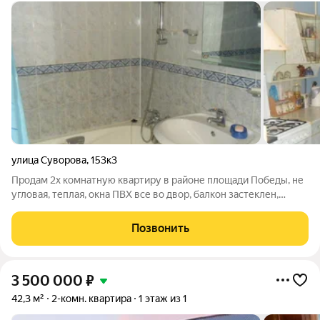
улица Суворова
,
153к3
Продам 2х комнатную квартиру в районе площади Победы, не
угловая, теплая, окна ПВХ все во двор, балкон застеклен,
квартира в нормальном жилом состоянии, ан. узел совмещен,
колонка-автомат (установлен насос ), остается мебель и
Позвонить
бытовая техника.
3 500 000
₽
42,3 м²
2-комн. квартира
1 этаж из 1