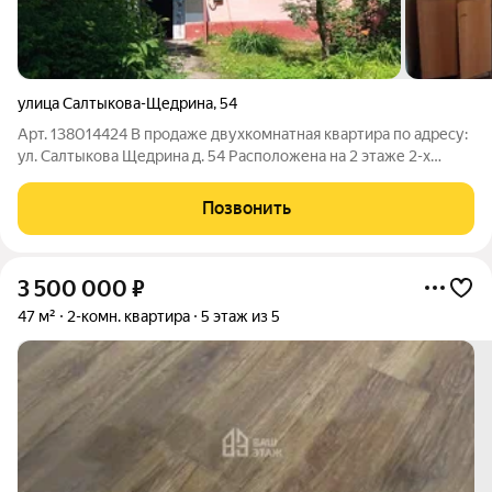
улица Салтыкова-Щедрина
,
54
Арт. 138014424 В продаже двухкомнатная квартира по адресу:
ул. Салтыкова Щедрина д. 54 Расположена на 2 этаже 2-х
этажного дома. Общая площадь - 45,6 кв. м.дом кирпичный;
комнаты смежные; окна- во двор; высокие потолки ( 2.9 м. )
Позвонить
комнаты 13.8 кв. м.
3 500 000
₽
47 м²
2-комн. квартира
5 этаж из 5