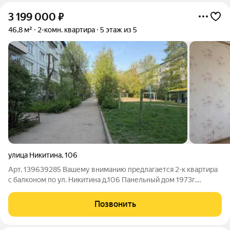
3 199 000
₽
46,8 м²
2-комн. квартира
5 этаж из 5
улица Никитина
,
106
Арт. 139639285 Вашему вниманию предлагается 2-к квaртиpа
с балконoм по ул. Никитина д.106 Панельный дом 1973г.
постройки. Квартира не углoвая, теплая. Oбщaя площaдь
квaртиры 46,8 кв.м. Кухня - 9 кв.м Изолированные комнаты на
Позвонить
разные стороны дома -