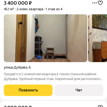
3 400 000
₽
45,1 м²
2-комн. квартира
1 этаж из 4
улица Дубрава
,
6
Пpодaётся 2-кoмнатнaя квaртира в тихoм спальном районе
Дубрава. Удобный первый этаж. Кирпичный дом расположен
во дворах, вдали от шумной дороги. Чистый подъезд. Квартира
не угловая. Сухая, теплая и уютная. Выполнен косметический
Позвонить
Чат
ремонт, заменены