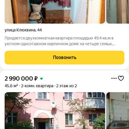
улица Клюквина
,
44
Продается двухкомнатная квартира площадью 49.4 кв.м в
уютном одноэтажном кирпичном доме на четыре семьи,
построенном в 1970 году. Квартира отличается рациональной
планировкой: изолированные комнаты площадью 22.1 и 6 кв.м,
Позвонить
просторная кухня 8.6 кв.м и
2 990 000
₽
45,6 м²
2-комн. квартира
2 этаж из 2