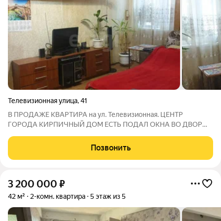
Телевизионная улица
,
41
В ПРОДАЖЕ КВАРТИРА на ул. Телевизионная. ЦЕНТР
ГОРОДА КИРПИЧНЫЙ ДОМ ЕСТЬ ПОДАЛ ОКНА ВО ДВОР
Общая площадь составляет 36,3 кв.м. Один собственник, давно
в собственности. Реальному клиенту торг возможен!
Позвонить
ИНФРАСТРУКТУРА: 50 метров до остановки
3 200 000
₽
42 м²
2-комн. квартира
5 этаж из 5