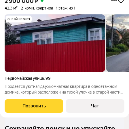
2 900 000
₽
42,3 м²
2-комн. квартира
1 этаж из 1
онлайн показ
Первомайская улица
,
99
Продается уютная двухкомнатная квартира в одноэтажном
домике, который расположен на тихой улочке в старой части
города, недалеко от его центральной части (площадь Старый
Торг, Парк Культуры, кинотеатр Центральный и др., находятся в
Позвонить
Чат
15-20 минутах
Сохраняйте поиск и не упускайте