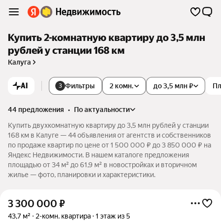
Купить 2-комнатную квартиру до 3,5 млн
рублей у станции 168 км
Калуга
AI
Фильтры
2 комн.
до 3,5 млн ₽
П
3
44 предложения
•
по актуальности
Купить двухкомнатную квартиру до 3,5 млн рублей у станции
168 км в Калуге — 44 объявления от агентств и собственников
по продаже квартир по цене от 1 500 000 ₽ до 3 850 000 ₽ на
Яндекс Недвижимости. В нашем каталоге предложения
площадью от 34 м² до 61,9 м² в новостройках и вторичном
жилье — фото, планировки и характеристики.
3 300 000
₽
43,7 м²
2-комн. квартира
1 этаж из 5