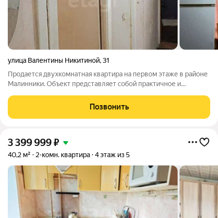
улица Валентины Никитиной
,
31
Продается двухкомнатная квартира на первом этаже в районе
Малинники. Объект представляет собой практичное и
выгодное вложение: не угловая, с изолированными комнатами
и раздельным санузлом, что обеспечивает комфортное
Позвонить
проживание для семьи или пары.
3 399 999
₽
40,2 м²
2-комн. квартира
4 этаж из 5