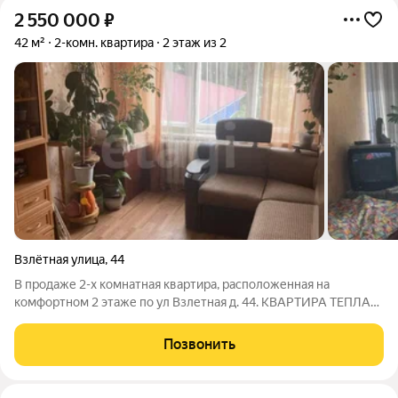
2 550 000
₽
42 м²
2-комн. квартира
2 этаж из 2
Взлётная улица
,
44
В продаже 2-х комнатная квартира, расположенная на
комфортном 2 этаже по ул Взлетная д. 44. КВАРТИРА ТЕПЛАЯ,
НЕ УГЛОВАЯ. Общей площадью 42 кВ. м имеет отличную
планировку. Комнаты ИЗОЛИРОВАННЫЕ. каждая по 14,3 кВ м
Позвонить
Кухня 6,9 кВ м Раздельный санузел