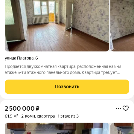
улица Платова
,
6
Продается двухкомнатная квартира, расположенная на 5-м
этаже 5-ти этажного панельного дома. Квартира требует
полного ремонта! Крыша не течет. Тихий район, спокойные
соседи. Через дорогу расположен детский садик и еще два
Позвонить
садика рядом, школа во дворе.
2 500 000
₽
61,9 м²
2-комн. квартира
1 этаж из 3