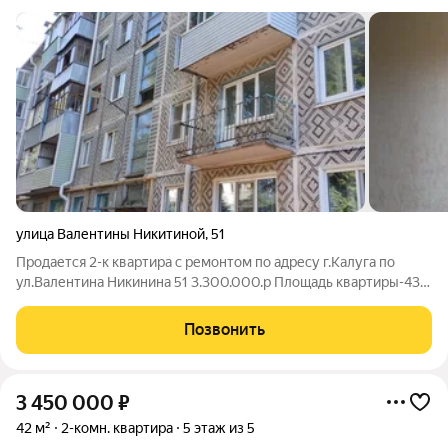
улица Валентины Никитиной
,
51
Продается 2-к квартира с ремонтом по адресу г.Калуга по
ул.Валентина Никинина 51 3.300.000.р Площадь квартиры-43,7
кв.м Жилая-30,2 кв.м Комнаты-изолированные 16,3 /13,9
Кузня-5,7 кв.м Ремонт-Современный (Сделали недавно, после
Позвонить
никто не проживал) Окна
3 450 000
₽
42 м²
2-комн. квартира
5 этаж из 5