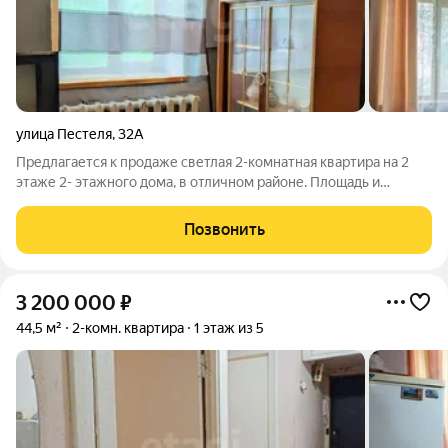
улица Пестеля
,
32А
Предлагается к продаже светлая 2-комнатная квартира на 2
этаже 2- этажного дома, в отличном районе. Площадь и
планировка: две смежные комнаты 10 и 15 м2. Высокие
потолки 3,5 метра! Пространство наполнено воздухом и
Позвонить
светом, что позволяет реализовать
3 200 000
₽
44,5 м²
2-комн. квартира
1 этаж из 5