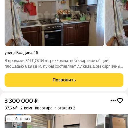
улица Болдина
,
16
В продаже 3/4 ДОЛИ в трехкомнатной квартире общей
площадью 61,9 кв.м. Кухня составляет 7,7 кв.м. Дом кирпичный,
построенный в 1959 году. Квартира расположена на первом
этаже с высоким цоколем. Вся необходимая инфраструктура
Позвонить
находится в шаговой
3 300 000
₽
37,5 м²
2-комн. квартира
1 этаж из 2
онлайн показ