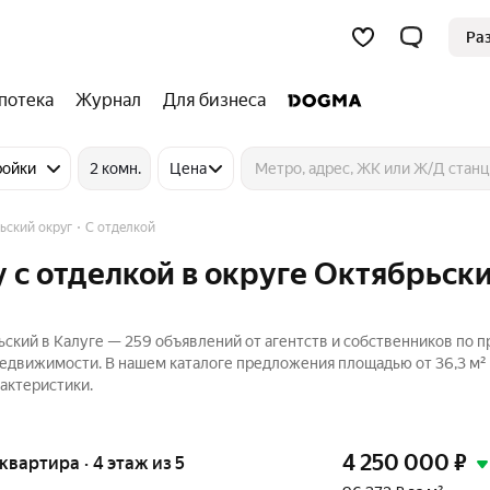
Ра
потека
Журнал
Для бизнеса
ройки
2 комн.
Цена
ьский округ
С отделкой
 с отделкой в округе Октябрьски
ьский в Калуге — 259 объявлений от агентств и собственников по 
Недвижимости. В нашем каталоге предложения площадью от 36,3 м² 
актеристики.
4 250 000
₽
 квартира · 4 этаж из 5