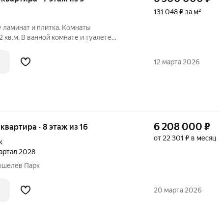
131 048 ₽ за м²
 ламинат и плитка. Комнаты
2 кв.м. В ванной комнате и туалете
тановлена душевая кабина. Хорошая
. Имеются счётчики на воду и
12 марта 2026
енные
6 208 000
₽
 квартира · 8 этаж из 16
от 22 301 ₽ в месяц
к
квартал 2028
 Кошелев Парк
20 марта 2026