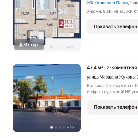
ЖК «Кошелев Парк»
, 1 
2-комн. 58.15 кв. м., ЖК
Показать телефон
3D-тур
+
12
47,4 м² · 2-комнатна
улица Маршала Жукова
,
Большая 2-к квартира с 
инфраструктурой! НЕ угловая хороший ремонт остается ВСЯ
мебель до центра 10 минут на авто Панельный дом 1961 года
постройки. НЕ угловая, 4
Показать телефон
кв.м. В квартире 2
+
16