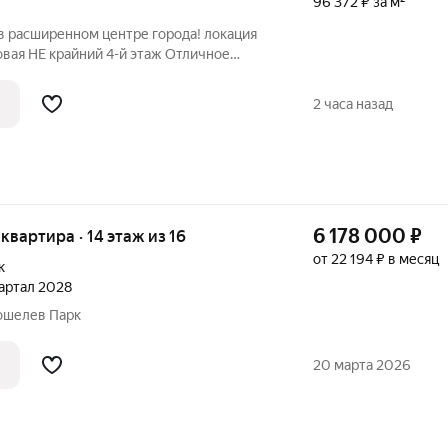
96 372 ₽ за м²
расширенном центре города! локация
нтре города. Всё, что нужно для
ится буквально в нескольких шагах:
2 часа назад
6 178 000
₽
 квартира · 14 этаж из 16
от 22 194 ₽ в месяц
к
квартал 2028
 Кошелев Парк
20 марта 2026