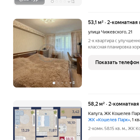
+
12
53,1 м² · 2-комнатная
улица Чижевского
,
21
2-к квартира с улучшенн
классная планировка хороший ремонт локация 10 из 10
Панельный дом 1980 г.п.
за детьми и припаркова
Показать телефон
ремонт, что
+
8
58,2 м² · 2-комнатная
Калуга
,
ЖК Кошелев Пар
ЖК «Кошелев Парк»
, 1 
2-комн. 58.15 кв. м., ЖК