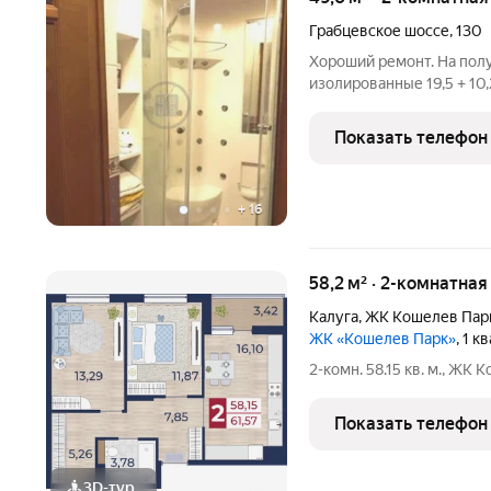
Грабцевское шоссе
,
130
Хороший ремонт. На полу
изолированные 19,5 + 10,
современная плитка, ус
сантехника, новые трубы
Показать телефон
электричество. Соврем
+
16
58,2 м² · 2-комнатная
Калуга
,
ЖК Кошелев Пар
ЖК «Кошелев Парк»
, 1 
2-комн. 58.15 кв. м., ЖК
Показать телефон
3D-тур