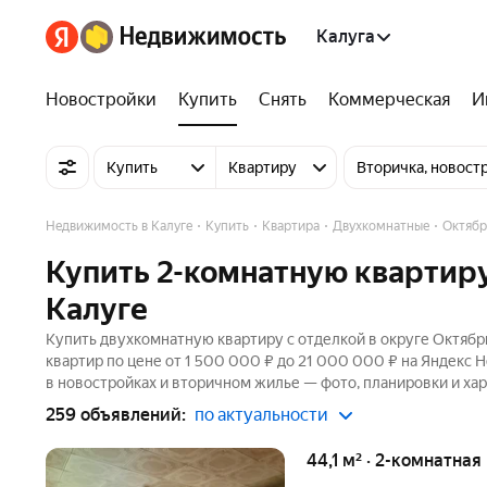
Калуга
Новостройки
Купить
Снять
Коммерческая
И
Купить
Квартиру
Вторичка, новост
Недвижимость в Калуге
Купить
Квартира
Двухкомнатные
Октябр
Купить 2-комнатную квартиру
Калуге
Купить двухкомнатную квартиру с отделкой в округе Октябр
квартир по цене от 1 500 000 ₽ до 21 000 000 ₽ на Яндекс 
в новостройках и вторичном жилье — фото, планировки и хар
259 объявлений:
по актуальности
44,1 м² · 2-комнатная