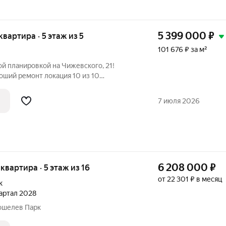
5 399 000
₽
 квартира · 5 этаж из 5
101 676 ₽ за м²
ой планировкой на Чижевского, 21!
, с пятого этажа удобнее присматривать
нным автомобилем. В квартире хороший
7 июля 2026
6 208 000
₽
 квартира · 5 этаж из 16
от 22 301 ₽ в месяц
к
квартал 2028
 Кошелев Парк