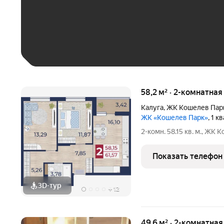
До 30 тыс. ₽
До 50 тыс. ₽
До 70 тыс. ₽
Больше 100 тыс. ₽
58,2 м² · 2-комнатная
Калуга
,
ЖК Кошелев Пар
ЖК «Кошелев Парк»
, 1 
2-комн. 58.15 кв. м., ЖК
Показать телефон
3D-тур
+
12
49,6 м² · 2-комнатна