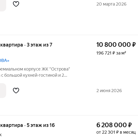
20 марта 2026
10 800 000
₽
 квартира · 3 этаж из 7
196 721 ₽ за м²
ОВА»
емиальном корпусе ЖК "Острова"
с большой кухней-гостиной и 2
нт, никто не жил при продаже остается
ндивидуальное отопление Квартира
2 июня 2026
тном 3
6 208 000
₽
 квартира · 5 этаж из 16
от 22 301 ₽ в месяц
к