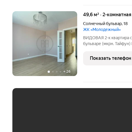
49,6 м² · 2-комнатна
Солнечный бульвар
,
18
ЖК «Молодежный»
ВИДОВАЯ 2-к квартира 
бульваре (мкрн. Тайфун)
жил Ремонт только что з
пыльные работы уже сдел
Показать телефон
приятное - подобрать
+
26
ЕЖЕМЕСЯЧНЫЙ ПЛАТЁ