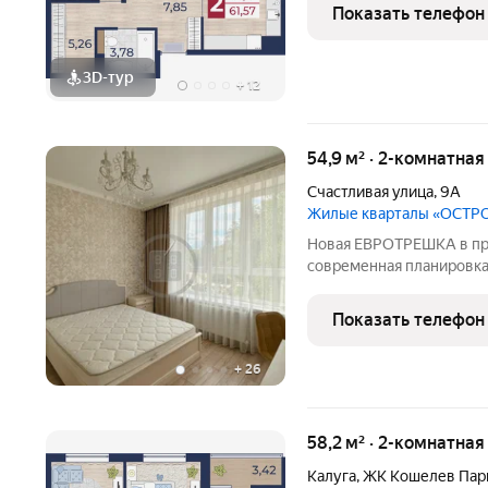
Показать телефон
3D-тур
+
12
54,9 м² · 2-комнатная
Счастливая улица
,
9А
Жилые кварталы «ОСТР
Новая ЕВРОТРЕШКА в пр
современная планировка 
спальнями новейший ремо
вся мебель и техника и
Показать телефон
расположена на комфор
+
26
58,2 м² · 2-комнатная
Калуга
,
ЖК Кошелев Пар