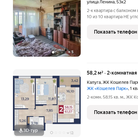
улица Ленина
,
53к2
2-к квартира с балконом в 
10 из 10 квартира НЕ угловая НЕ крайний 4-й этаж Отличное
расположение в самом це
комфортной жизни, наход
Показать телефон
школа и
+
5
58,2 м² · 2-комнатная
Калуга
,
ЖК Кошелев Пар
ЖК «Кошелев Парк»
, 1 
2-комн. 58.15 кв. м., ЖК
Показать телефон
3D-тур
+
12