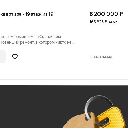
8 200 000
₽
я квартира · 19 этаж из 19
165 323 ₽ за м²
с новым ремонтом на Солнечном
 Новейший ремонт, в котором никто не
акончен, всё - новое. Все шумные и
аны за вас. Вам остается самое
2 часа назад
Ж