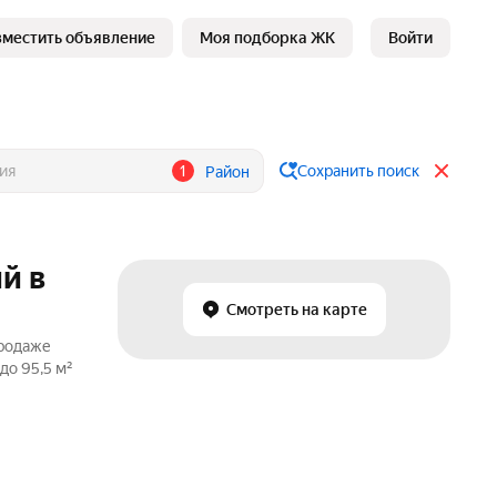
зместить объявление
Моя подборка ЖК
Войти
1
Сохранить поиск
Район
й в
Смотреть на карте
продаже
до 95,5 м²