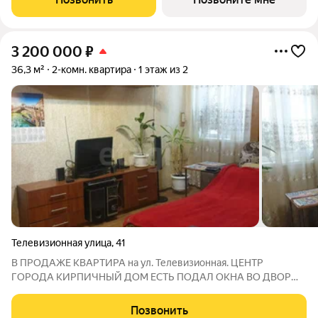
тыс/руб (для однушек), от 35
3 200 000
₽
36,3 м²
2-комн. квартира
1 этаж из 2
Телевизионная улица
,
41
В ПРОДАЖЕ КВАРТИРА на ул. Телевизионная. ЦЕНТР
ГОРОДА КИРПИЧНЫЙ ДОМ ЕСТЬ ПОДАЛ ОКНА ВО ДВОР
Общая площадь составляет 36,3 кв.м. Один собственник, давно
в собственности. Реальному клиенту торг возможен!
Позвонить