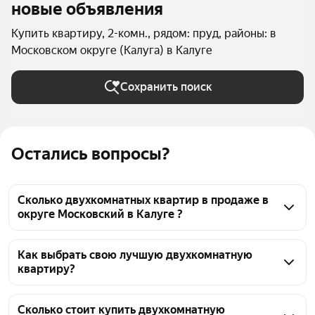
новые объявления
Купить квартиру, 2-комн., рядом: пруд, районы: в
Московском округе (Калуга) в Калуге
Сохранить поиск
Остались вопросы?
Сколько двухкомнатных квартир в продаже в
округе Московский в Калуге ?
На Яндекс Недвижимости в продаже в округе 
Московский в Калуге 149 двухкомнатных квартир, 
Как выбрать свою лучшую двухкомнатную
квартиру?
из них 4 объявления от собственников, 68 
объявлений от агентств, 77 объявлений от 
Чтобы купить 2-комнатную квартиру рядом с 
застройщиков
прудом в округе Московский, воспользуйтесь 
Сколько стоит купить двухкомнатную