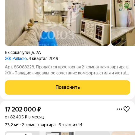
Высокая улица
,
2А
ЖК Palladio
, 4 квартал 2019
Арт. 86088228. Продаётся просторная 2-комнатная квартира в
ЖК «Паладио» идеальное сочетание комфорта, стиля и уюта!
Квартира расположена в современном монолитном доме с
кирпичной облицовкой, построенном в 2019 году. Дом
Позвонить
отличается высокой
17 202 000
₽
от 82 405 ₽ в месяц
73,2 м²
2-комн. квартира
6 этаж из 14