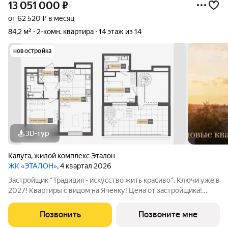
13 051 000
₽
от 62 520 ₽ в месяц
84,2 м²
2-комн. квартира
14 этаж из 14
новостройка
3D-тур
Калуга
,
жилой комплекс Эталон
ЖК «ЭТАЛОН»
, 4 квартал 2026
Застройщик "Традиция - искусство жить красиво". Ключи уже в
2027! Квартиры с видом на Яченку! Цена от застройщика!
Купить видовую квартиру в центре реально! Удобные
программы покупки: -Семейная ипотека с платежами от 25
Позвонить
Позвоните мне
тыс/руб (для однушек), от 35