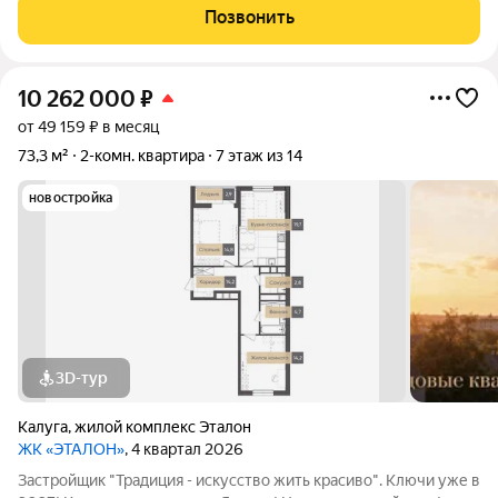
ремонта, что позволяет сделать планировку и отделку под
Позвонить
себя. Выгодное расположение:
10 262 000
₽
от 49 159 ₽ в месяц
73,3 м²
2-комн. квартира
7 этаж из 14
новостройка
3D-тур
Калуга
,
жилой комплекс Эталон
ЖК «ЭТАЛОН»
, 4 квартал 2026
Застройщик "Традиция - искусство жить красиво". Ключи уже в