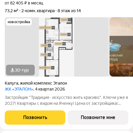
от 82 405 ₽ в месяц
73,2 м²
2-комн. квартира
8 этаж из 14
новостройка
3D-тур
Калуга
,
жилой комплекс Эталон
ЖК «ЭТАЛОН»
, 4 квартал 2026
Застройщик "Традиция - искусство жить красиво". Ключи уже в
2027! Квартиры с видом на Яченку! Цена от застройщика!
Купить видовую квартиру в центре реально! Удобные
программы покупки: -Семейная ипотека с платежами от 25
Позвонить
Позвоните мне
тыс/руб (для однушек), от 35