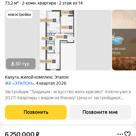
73,2 м²
2-комн. квартира
2 этаж из 14
новостройка
3D-тур
Калуга
,
жилой комплекс Эталон
ЖК «ЭТАЛОН»
, 4 квартал 2026
Застройщик "Традиция - искусство жить красиво". Ключи уже в
2027! Квартиры с видом на Яченку! Цена от застройщика!
Купить видовую квартиру в центре реально! Удобные
программы покупки: -Семейная ипотека с платежами от 25
Позвонить
Позвоните мне
тыс/руб (для однушек), от 35
6 250 000
₽