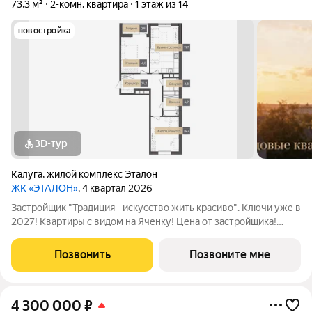
73,3 м²
2-комн. квартира
1 этаж из 14
новостройка
3D-тур
Калуга
,
жилой комплекс Эталон
ЖК «ЭТАЛОН»
, 4 квартал 2026
Застройщик "Традиция - искусство жить красиво". Ключи уже в
2027! Квартиры с видом на Яченку! Цена от застройщика!
Купить видовую квартиру в центре реально! Удобные
программы покупки: -Семейная ипотека с платежами от 25
Позвонить
Позвоните мне
тыс/руб (для однушек), от 35
4 300 000
₽