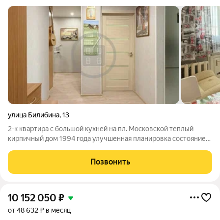
улица Билибина
,
13
2-к квартира с большой кухней на пл. Московской теплый
кирпичный дом 1994 года улучшенная планировка состояние
"заезжай и живи" Общая площадь квартиры - 56,8 кв.м. Здесь 2
изолированные комнаты (16,6 + 11,6 кв.м), окна выходят на
Позвонить
разные стороны - во
10 152 050
₽
от 48 632 ₽ в месяц