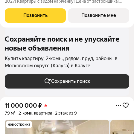
2027! Квартиры с видом на Яченку! Цена от застройщика!
Купить видовую квартиру в центре реально! Удобные
программы покупки: -Семейная ипотека с платежами от 25
Позвонить
Позвоните мне
тыс/руб (для однушек), от 35
Сохраняйте поиск и не упускайте
новые объявления
Купить квартиру, 2-комн., рядом: пруд, районы: в
Московском округе (Калуга) в Калуге
Сохранить поиск
11 000 000
₽
79 м²
2-комн. квартира
2 этаж из 9
новостройка