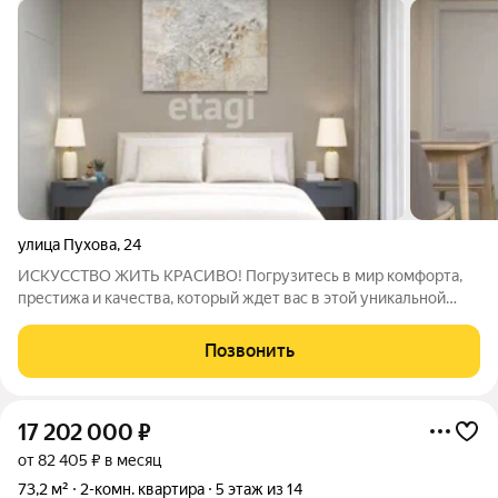
улица Пухова
,
24
ИСКУССТВО ЖИТЬ КРАСИВО! Погрузитесь в мир комфорта,
престижа и качества, который ждет вас в этой уникальной
квартире! ЗАЩИЩЕННАЯ ТЕРРИТОРИЯ ваш дом в
безопасности, где вы можете наслаждаться жизнью без
Позвонить
лишних забот. ДВОР БЕЗ МАШИН забудьте о шуме и
17 202 000
₽
от 82 405 ₽ в месяц
73,2 м²
2-комн. квартира
5 этаж из 14