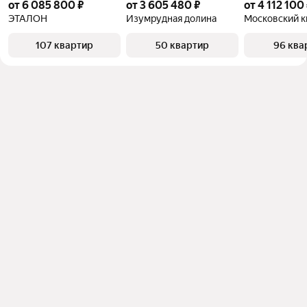
от 6 085 800 ₽
от 3 605 480 ₽
от 4 112 100
ЭТАЛОН
Изумрудная долина
Московский к
107 квартир
50 квартир
96 ква