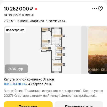
10 262 000
₽
от 49 159 ₽ в месяц
73,3 м²
2-комн. квартира
9 этаж из 14
новостройка
3D-тур
Калуга
,
жилой комплекс Эталон
ЖК «ЭТАЛОН»
, 4 квартал 2026
Застройщик "Традиция - искусство жить красиво". Ключи уже в
2027! Квартиры с видом на Яченку! Цена от застройщика!
Купить видовую квартиру в центре реально! Удобные
программы покупки: -Семейная ипотека с платежами от 25
Позвонить
Позвоните мне