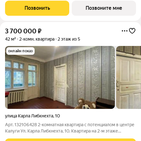
программы покупки: -Семейная ипотека с платежами от 25
Позвонить
Позвоните мне
тыс/руб (для однушек), от 35
3 700 000
₽
42 м²
2-комн. квартира
2 этаж из 5
онлайн показ
улица Карла Либкнехта
,
10
Арт. 132106428 2-комнатная квартира с потенциалом в центре
Калуги Ул. Карла Либкнехта, 10. Квартира на 2-м этаже
кирпичного дома (средняя, не угловая). Жильё требует