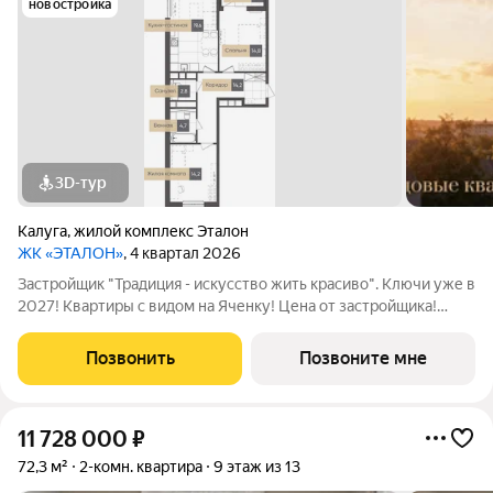
новостройка
3D-тур
Калуга
,
жилой комплекс Эталон
ЖК «ЭТАЛОН»
, 4 квартал 2026
Застройщик "Традиция - искусство жить красиво". Ключи уже в
2027! Квартиры с видом на Яченку! Цена от застройщика!
Купить видовую квартиру в центре реально! Удобные
программы покупки: -Семейная ипотека с платежами от 25
Позвонить
Позвоните мне
тыс/руб (для однушек), от 35
11 728 000
₽
72,3 м²
2-комн. квартира
9 этаж из 13