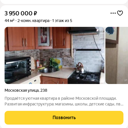
3 950 000
₽
44 м²
2-комн. квартира
1 этаж из 5
Московская улица
,
238
Продаётся уютная квартира в районе Московской площади.
Развитая инфраструктура: магазины, школы, детские сады, пвз
и др. Двор зелёный, рядом Сосновая роща. В квартире все как
на фото.
Позвонить