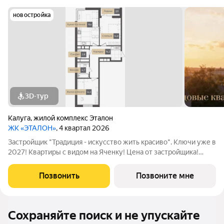
новостройка
3D-тур
Калуга
,
жилой комплекс Эталон
ЖК «ЭТАЛОН»
, 4 квартал 2026
Застройщик "Традиция - искусство жить красиво". Ключи уже в
2027! Квартиры с видом на Яченку! Цена от застройщика!
Купить видовую квартиру в центре реально! Удобные
программы покупки: -Семейная ипотека с платежами от 25
Позвонить
Позвоните мне
тыс/руб (для однушек), от 35
Сохраняйте поиск и не упускайте