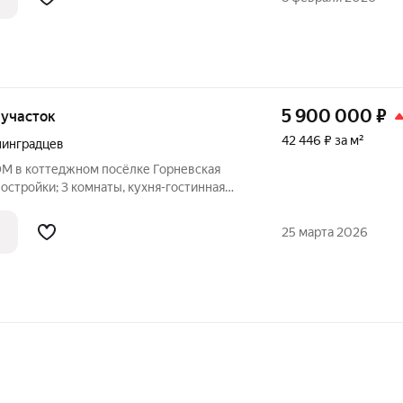
наружная
5 900 000
₽
, участок
42 446 ₽ за м²
нинградцев
 в коттеджном посёлке Горневская
едены ВСЕ
25 марта 2026