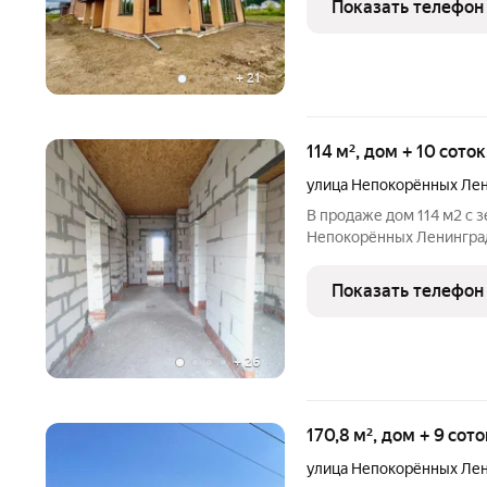
Показать телефон
Стильный дом,
+
21
114 м², дом + 10 сото
улица Непокорённых Ле
В продаже дом 114 м2 с 
Непокорённых Ленинградц
асфальтированной дорог
Фундамент - монолитная 
Показать телефон
300 мм, облицовка
+
26
170,8 м², дом + 9 сот
улица Непокорённых Ле