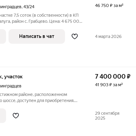
46 750 ₽ за м²
нинградцев
,
43/24
астке 7,5 соток (в собственности) в КП
луга, район с. Грабцево. Цена: 4 675 000
а наличные и в ипотеку. Характеристики
дамент: ленточный стены: автоклавный
Написать в чат
4 марта 2026
7 400 000
₽
ок, участок
41 903 ₽ за м²
нинградцев
естижном районе, расположенном
о шоссе, доступен для приобретения.
движимости составляет 172 квадратных
я на участке земли площадью 9 соток.
29 сентября
2025