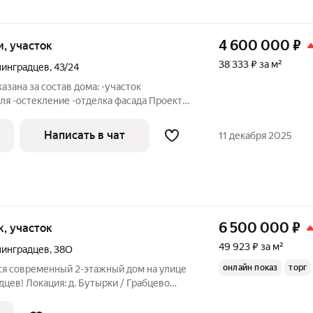
4 600 000
₽
ки, участок
38 333 ₽ за м²
нинградцев
,
43/24
азана за состав дома: -участок
ля -остекление -отделка фасада Проект
ходить в стоимость. Все остальные
 дополнительно . КП "Горневская
Написать в чат
11 декабря 2025
6 500 000
₽
ок, участок
49 923 ₽ за м²
нинградцев
,
38О
онлайн показ
торг
ся современный 2-этажный дом на улице
ев! Локация: д. Бутырки / Грабцево
а города! Отличная транспортная