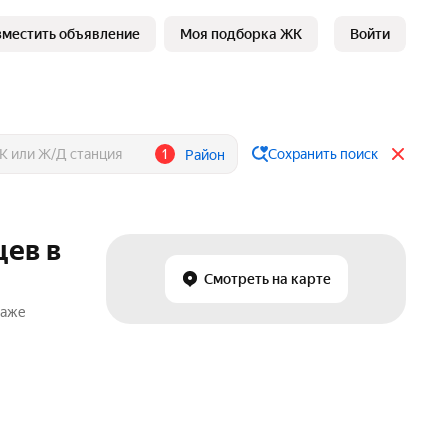
зместить объявление
Моя подборка ЖК
Войти
1
Сохранить поиск
Район
цев в
Смотреть на карте
даже