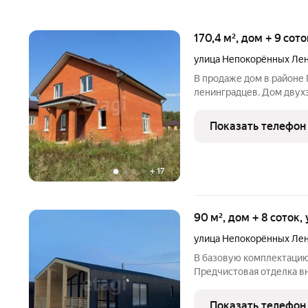
170,4 м², дом + 9 сот
улица Непокорённых Ле
В продаже дом в районе
ленинградцев. Дом двухэ
участок 9 соток. Постро
облицован кирпичом, кр
Показать телефон
расположена большая
+
17
90 м², дом + 8 соток,
улица Непокорённых Ле
В базовую комплектацию
Предчистовая отделка вн
электрическая разводка,
Ламинат Системы полног
Показать телефон