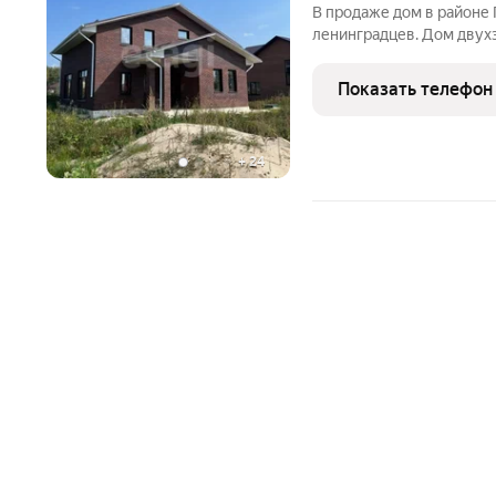
В продаже дом в районе
ленинградцев. Дом двухэ
участок 9 соток. Постро
облицован кирпичом, кр
Показать телефон
расположена большая
+
24