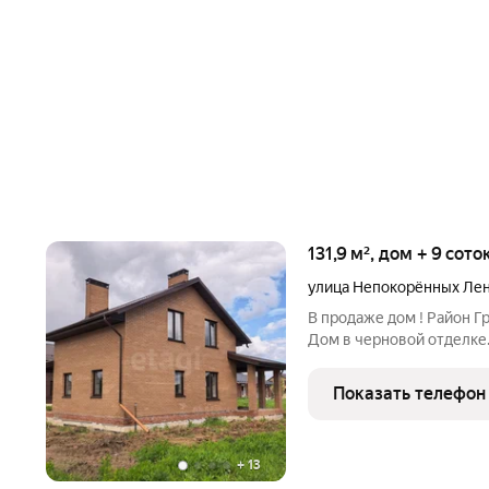
131,9 м², дом + 9 сото
улица Непокорённых Ле
В продаже дом ! Район Гр
Дом в черновой отделке.
Свет, газ, вода, канализ
этаже : кухня, гостинная,
Показать телефон
+
13