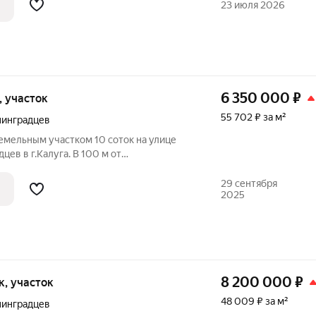
23 июля 2026
6 350 000
₽
к, участок
55 702 ₽ за м²
нинградцев
земельным участком 10 соток на улице
ев в г.Калуга. В 100 м от
и, подъезд - хорошо отсыпанный щебнем.
плита, высокий цоколь. Стены - газоблок
29 сентября
2025
8 200 000
₽
ок, участок
48 009 ₽ за м²
нинградцев