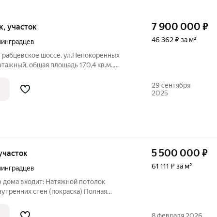
7 900 000
₽
ок, участок
46 362 ₽ за м²
нинградцев
 Грабцевское шоссе, ул.Непокоренных
тажный, общая площадь 170,4 кв.м.,
ен из прочного газоблока 400 и
ыша утеплитель 200. На первом этаже
29 сентября
2025
5 500 000
₽
 участок
61 111 ₽ за м²
нинградцев
 дома входит: Натяжной потолок
утренних стен (покраска) Полная
 включая розетки и выключатели
о открывания окон в каждой комнате
8 февраля 2026