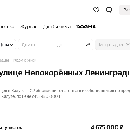
Ра
потека
Журнал
Для бизнеса
–
Цена
м²
адцев
Рядом с рекой
 улице Непокорённых Ленинград
цев в Калуге — 22 объявления от агентств и собственников по про
Калуге. по цене от 3 950 000 ₽.
4 675 000
₽
ки, участок