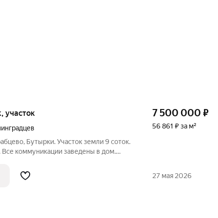
7 500 000
₽
к, участок
56 861 ₽ за м²
нинградцев
абцево, Бутырки. Участок земли 9 соток.
 Все коммуникации заведены в дом.
ация септик. Дом 2-х этажный. На первом
 столовая 40,2 м2., с входом на террасу
27 мая 2026