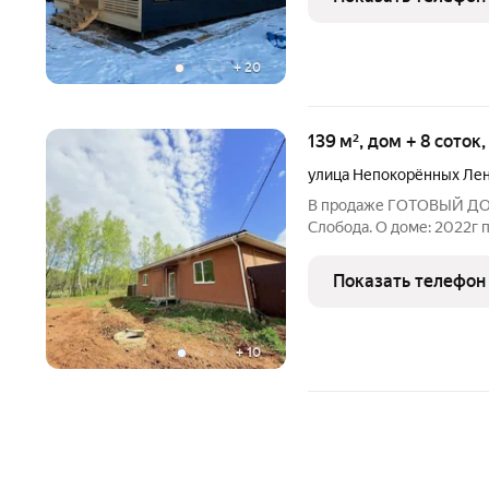
Металлическая входная 
+
20
139 м², дом + 8 соток
улица Непокорённых Ле
В продаже ГОТОВЫЙ ДОМ
Слобода. О доме: 2022г постройки; 3 комнаты, кухня-гостинная
Стены -пеноблок Фундамент ленточный и монолитная плита
Тёплый пол на кухне, сан узле. В дом зав
Показать телефон
ЦЕНТРАЛЬНЫЕ
+
10