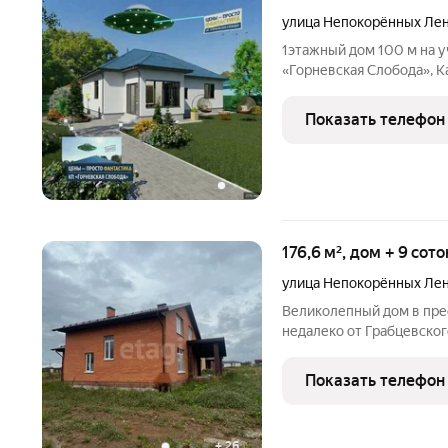
улица Непокорённых Ле
1этажный дом 100 м на уч
«Горневская Слобода», Ка
. Подходит для покупки з
дома: 1 этаж, 100 м фун
Показать телефон
176,6 м², дом + 9 сот
улица Непокорённых Ле
Великолепный дом в пр
недалеко от Грабцевског
Общая площадь жилой не
метра, а также находитс
Показать телефон
Дом построен из
+
26