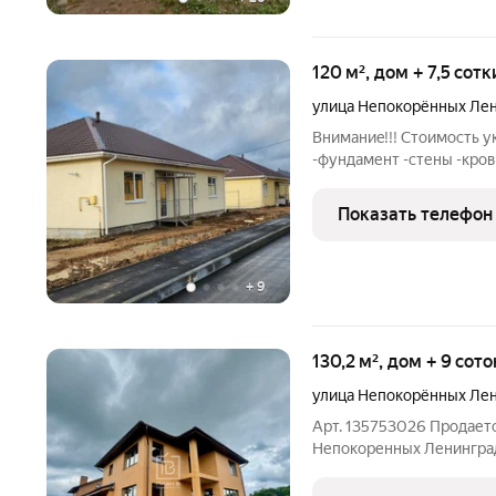
120 м², дом + 7,5 сот
улица Непокорённых Ле
Вниманиe!!! Стоимость ук
-фундамент -стены -кров
по строительству дома в
работы можем выполнить
Показать телефон
Слобода"-это:
+
9
130,2 м², дом + 9 сот
улица Непокорённых Ле
Арт. 135753026 Продает
Непокоренных Ленинградц
всего 20 минут до центр
доступность при этом уютная загородная атмосфера. Об объекте: