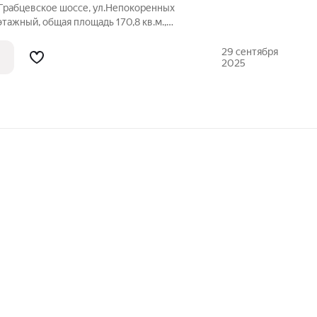
 Грабцевское шоссе, ул.Непокоренных
тажный, общая площадь 170,8 кв.м.,
ен из прочного газоблока 400 и
ыша утеплитель 200. На первом этаже
29 сентября
2025