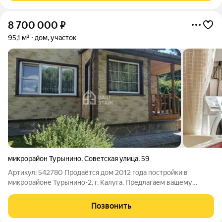
8 700 000
₽
95,1 м²
дом, участок
микрорайон Турынино
,
Советская улица
,
59
Артикул: 542780 Продаётся дом 2012 года постройки в
микрорайоне Турынино-2, г. Калуга. Предлагаем вашему
вниманию двухэтажный дом площадью 95 м, расположенный
на участке 6,7 соток по адресу: г. Калуга, ул. Советская, дом 59.
Позвонить
Дом отделан, полностью