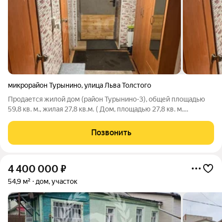
микрорайон Турынино
,
улица Льва Толстого
Продается жилой дом (район Турынино-3), общей площадью
59,8 кв. м., жилая 27,8 кв.м. ( Дом, площадью 27,8 кв. м.
построен в 1970 году. Позднее в 1988 году добавили жилую
пристройку площадью 9,2 кв. м., в 2008 году + 16,5 кв. м., в
Позвонить
2009 году +6,3 кв.
4 400 000
₽
54,9 м²
дом, участок