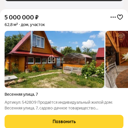
5 000 000
₽
62,8 м²
дом, участок
Весенняя улица
,
7
Артикул: 542809 Продаётся индивидуальный жилой дом:
Весенняя улица, 7, садово-дачное товарищество
Коммунальник, Калуга Этот дом вариант для тех, кто ищет
спокойное место с собственным участком, где уже есть всё
Позвонить
необходимое для комфортного