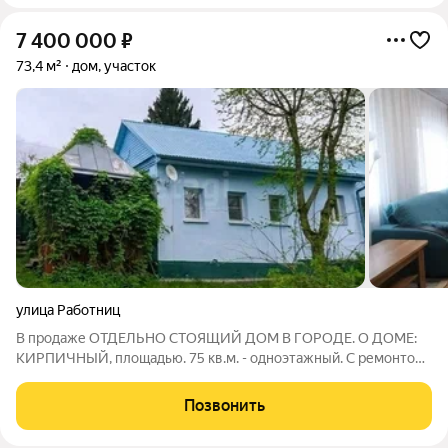
7 400 000
₽
73,4 м²
дом, участок
улица Работниц
В продаже ОТДЕЛЬНО СТОЯЩИЙ ДОМ В ГОРОДЕ. О ДОМЕ:
КИРПИЧНЫЙ, площадью. 75 кв.м. - одноэтажный. С ремонтом.
Три комнаты 23,9/13,1/9,2. Кухня составляет 13,6 кв.м.
Просторная прихожая, большой сан. узел. КОММУНИКАЦИИ:
Позвонить
Газ, вода, свет - ЦЕНТРАЛЬНЫЕ,