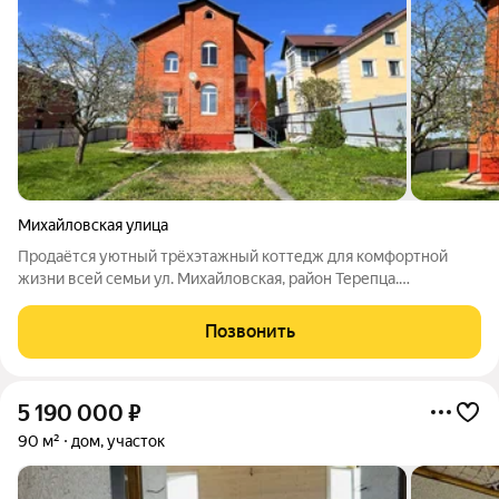
Михайловская улица
Продаётся уютный трёхэтажный коттедж для комфортной
жизни всей семьи ул. Михайловская, район Терепца.
Добротный, тёплый дом. Дом построен из кирпича с надёжной
облицовкой из красного кирпича отличная теплоизоляция и
Позвонить
долговечность. Общая
5 190 000
₽
90 м²
дом, участок