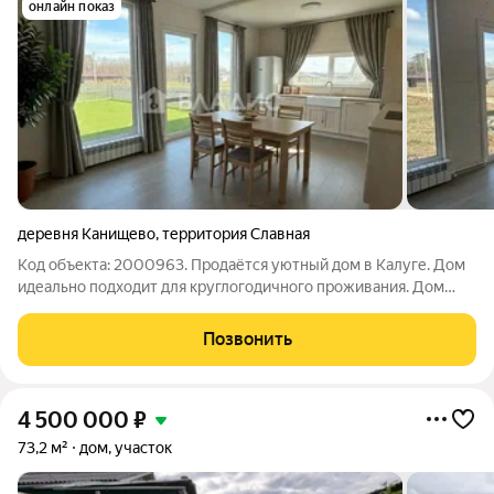
онлайн показ
деревня Канищево
,
территория Славная
Код объекта: 2000963. Продаётся уютный дом в Калуге. Дом
идеально подходит для круглогодичного проживания. Дом
построен в 2025 году по каркасной технологии. Общая
площадь 90 м2,: -жилая 36 м2 -3 комнаты - 11, 12 и 13 м2. -кухня
Позвонить
площадью - 22,8 м2.
4 500 000
₽
73,2 м²
дом, участок