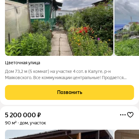
Цветочная улица
Дом 73,2 м (5 комнат) на участке 4 сот. в Калуге, р-н
Маяковского. Все коммуникации центральные! Продается
уютный и функциональный дом в тихом, зеленом районе
Маяковского в Калуге. Идеальный вариант для тех, кто хочет
Позвонить
жить в своем доме с комфортом
5 200 000
₽
90 м²
дом, участок