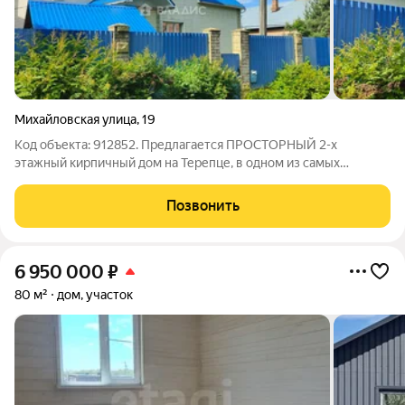
Михайловская улица
,
19
Код объекта: 912852. Предлагается ПРОСТОРНЫЙ 2-х
этажный кирпичный дом на Терепце, в одном из самых
экологичных, комфортных для проживания , районов г. Калуги.
Дом построен по чешскому проекту. Все коммуникации
Позвонить
центральные. В доме просторная гостиная
6 950 000
₽
80 м²
дом, участок