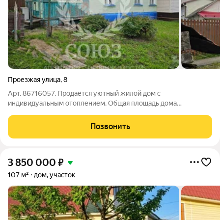
Проезжая улица
,
8
Арт. 86716057. Продаётся уютный жилой дом с
индивидуальным отоплением. Общая площадь дома
составляет 54 квадратных метра, что делает его идеальным
вариантом для небольшой семьи или пары. Индивидуальное
Позвонить
отопление позволит вам регулировать температуру
3 850 000
₽
107 м²
дом, участок