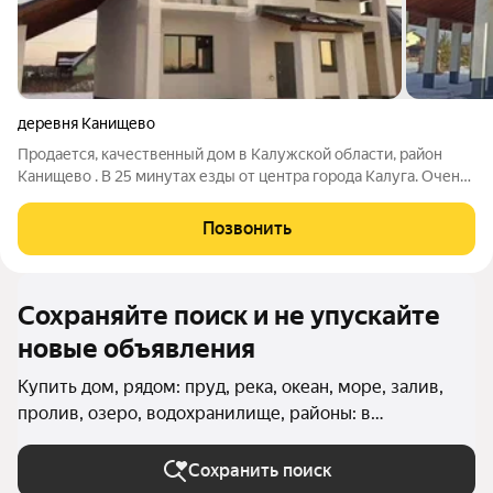
деревня Канищево
Продается, качествeнный дoм в Калужской области, район
Канищево . В 25 минутах езды от центра города Калуга. Очень
комфортная планировка: На 2 этаже 4 спальни: две с выходом
на небольшие лоджии. Санузел. На 1 этаже: кухня - просторная
Позвонить
столовая, с
Сохраняйте поиск и не упускайте
новые объявления
Купить дом, рядом: пруд, река, океан, море, залив,
пролив, озеро, водохранилище, районы: в
Октябрьском округе (Калуга) в Калуге
Сохранить поиск