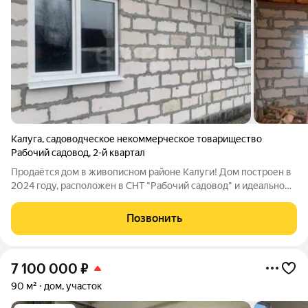
Калуга
,
садоводческое некоммерческое товарищество
Рабочий садовод
,
2-й квартал
Продаётся дом в живописном районе Калуги! Дом построен в
2024 году, расположен в СНТ "Рабочий садовод" и идеально
подходит как для постоянного проживания, так и для дачного
отдыха. Основные характеристики: - Материал: Возведён из
Позвонить
качественных
7 100 000
₽
90 м²
дом, участок