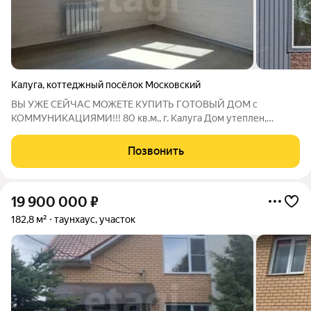
Калуга
,
коттеджный посёлок Московский
ВЫ УЖЕ СЕЙЧАС МОЖЕТЕ КУПИТЬ ГОТОВЫЙ ДОМ c
КОММУНИКАЦИЯМИ!!! 80 кв.м., г. Калуга Дом утеплен,
утепление стен 150мм, пол 200мм. Крыша металлочерепица
Гранд лайн. Фасад металлические профиль Гранд лайн плюс
Позвонить
частичная отделка имитацией бруса. Окна ПВХ 2
19 900 000
₽
182,8 м²
таунхаус, участок