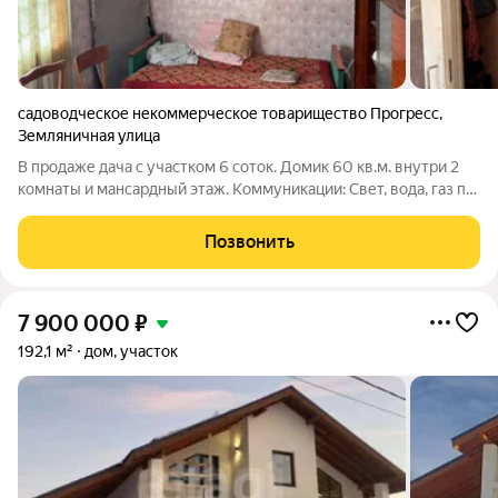
садоводческое некоммерческое товарищество Прогресс
,
Земляничная улица
В продаже дача с участком 6 соток. Домик 60 кв.м. внутри 2
комнаты и мансардный этаж. Коммуникации: Свет, вода, газ по
границе участка, санузел на улице. Участок разработан,
ровный , прямой формы. Хозпостройки действующие. Рядом
Позвонить
зелёная зона,
7 900 000
₽
192,1 м²
дом, участок