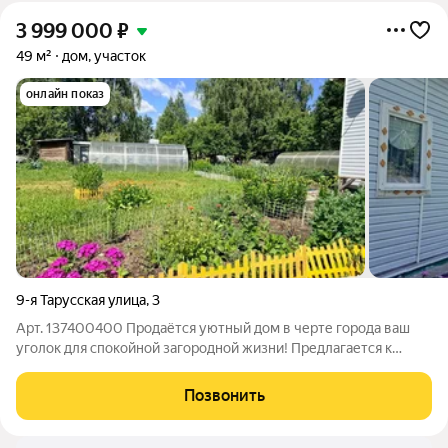
3 999 000
₽
49 м²
дом, участок
онлайн показ
9-я Тарусская улица
,
3
Арт. 137400400 Продаётся уютный дом в черте города ваш
уголок для спокойной загородной жизни! Предлагается к
продаже кирпичный дом площадью 49 кв. м на участке 7,5
соток. Дом оформлен для постоянного проживания, участок
Позвонить
для ведения личного