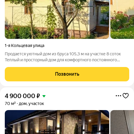
1-я Кольцевая улица
Продается уютный дом из бруса 105,3 м на участке 8 соток
Теплый и просторный дом для комфортного постоянного
проживания семьи или использования, как дачного варианта.
Участок благоустроен: есть гараж, теплица и сарай.
Позвонить
Планировка дома 1 этаж:
4 900 000
₽
70 м²
дом, участок