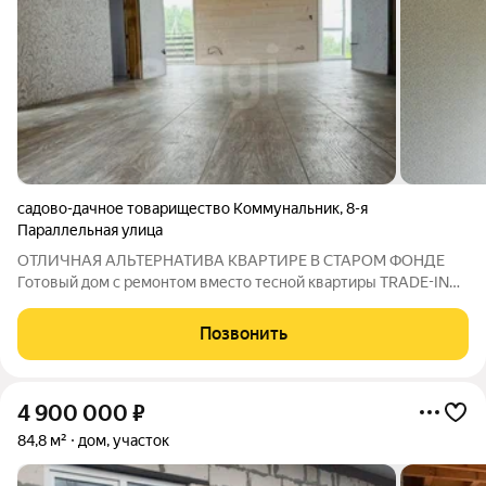
садово-дачное товарищество Коммунальник
,
8-я
Параллельная улица
ОТЛИЧНАЯ АЛЬТЕРНАТИВА КВАРТИРЕ В СТАРОМ ФОНДЕ
Готовый дом с ремонтом вместо тесной квартиры TRADE-IN
ВОЗМОЖЕН Обменяем вашу квартиру на дом с чистовой
отделкой. Без лишней беготни и затяжных продаж. О доме
Позвонить
Площадь 100 м Грамотная, удобная
4 900 000
₽
84,8 м²
дом, участок