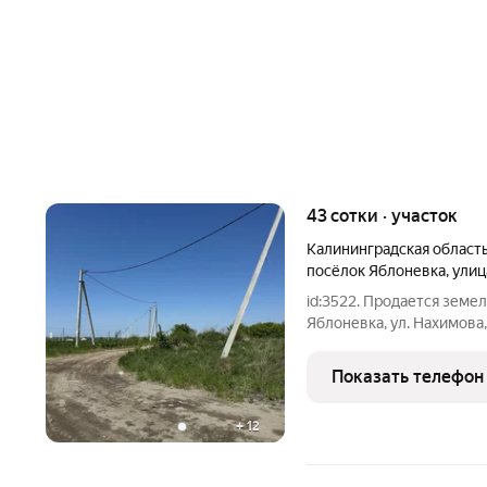
43 сотки · участок
Калининградская област
посёлок Яблоневка
,
улиц
id:3522. Продается земел
Яблоневка, ул. Нахимова
инфраструктура. Площадь
Оптоволокно на границе уч
Показать телефон
юридическое
+
12