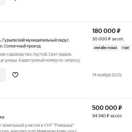
180 000
₽
30 000 ₽ за сот.
ь
,
Гурьевский муниципальный округ
,
о
,
Солнечный проезд
онлайн показ
торг
ие садоводство, пустой. Свет рядом.
це улицы. Кадастровый номер по запросу.
14 ноября 2025
500 000
₽
94 340 ₽ за сот.
ка
е земельный участок в СНТ "Ромашка"
град, находится по Мамоновскому шоссе,