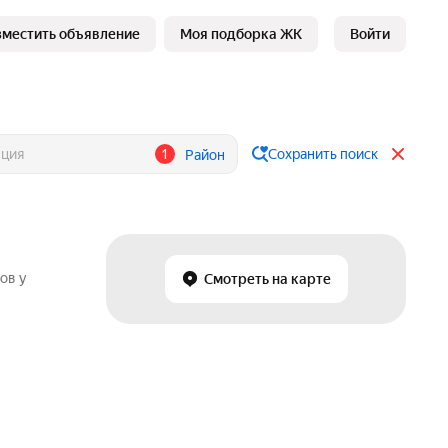
зместить объявление
Моя подборка ЖК
Войти
1
Сохранить поиск
Район
ов у
Смотреть на карте