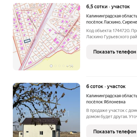
6,5 сотки · участок
Калининградская област
посёлок Ласкино
,
Сирене
Код объекта: 1744720. П
Ласкино Гурьевского рай
Идеальное место для и
строительства. Кадастро
Показать телефон
Участок ровный, сухой, в
+
14
6 соток · участок
Калининградская област
посёлок Яблоневка
В продаже участок с домо
домом будет другая. Уто
Кадастровый номер учас
минутах езды от Калинин
Показать телефон
асфальтированной трасс