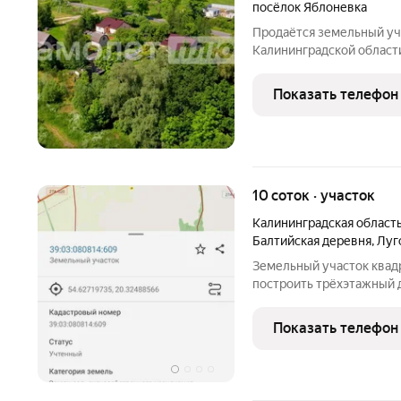
посёлок Яблоневка
Продаётся земельный уча
Калининградской област
ПОKУПKА C ИCПОЛЬЗО
МНОГОДЕТНЫХ СЕМЕЙ!!! 
Показать телефон
39:03:080914:355 Площ
10 соток · участок
Калининградская област
Балтийская деревня
,
Луг
Земельный участок квад
построить трёхэтажный д
строятся, электричество
участка. Собственник.
Показать телефон