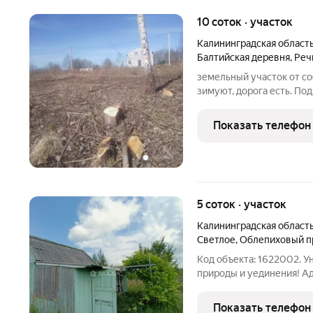
10 соток · участок
Калининградская област
Балтийская деревня
,
Реч
земельный участок от с
зимуют, дорога есть. По
проживания,прописка, све
Показать телефон
5 соток · участок
Калининградская област
Светлое
,
Облепиховый п
Код объекта: 1622002. 
природы и уединения! Ад
Гурьевский муниципальн
проезд. Особенности: Пло
Показать телефон