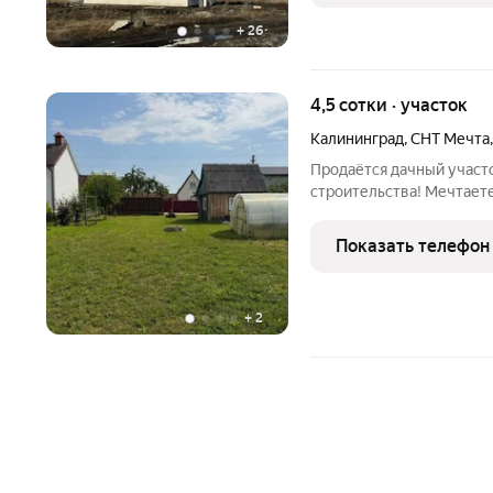
+
26
4,5 сотки · участок
Калининград
,
СНТ Мечта
Продаётся дачный участок 4,5 сотки готова
строительства! Мечтаете
участок отличный старт: он уже подготовлен к стройке, а жить и
отдыхать здесь можно уже сейчас. Что вы п
Показать телефон
сухой
+
2