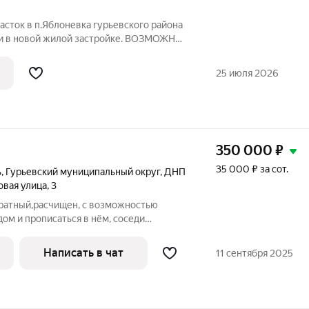
сток в п.Яблоневка гурьевского района
и в новой жилой застройке. BОЗМОЖНА
BАНИEМ ЗЕMEЛЬНОГО CEPTИФИKАTA
Описание объекта: Кадастровый номер
25 июля 2026
адь
350 000
₽
35 000 ₽ за сот.
ь
,
Гурьевский муниципальный округ
,
ДНП
овая улица
,
3
ратный,расчищен, с возможностью
ом и прописаться в нём, соседи
 рядом, вид на залив. Два смежных
Написать в чат
11 сентября 2025