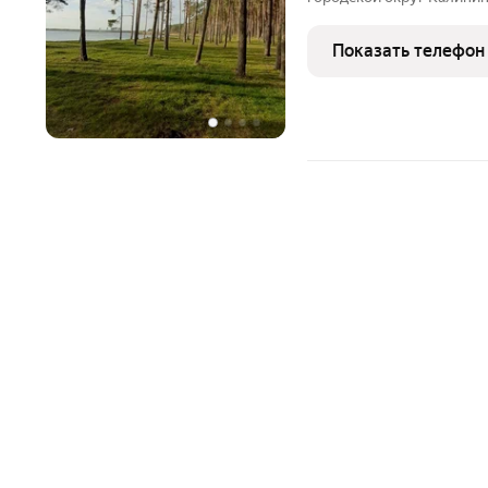
ориентиры пос. Прибрежн
сосновый бор, озеро и п
Показать телефон
инфраструктура: