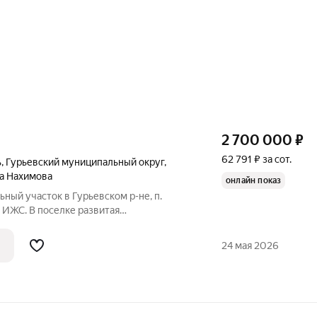
2 700 000
₽
62 791 ₽ за сот.
ь
,
Гурьевский муниципальный округ
,
а Нахимова
онлайн показ
ьный участок в Гурьевском р-не, п.
, ИЖС. В поселке развитая
 - 4337 м Свет на границе участка
астка Газ имеется О СДЕЛКЕ: Полное
24 мая 2026