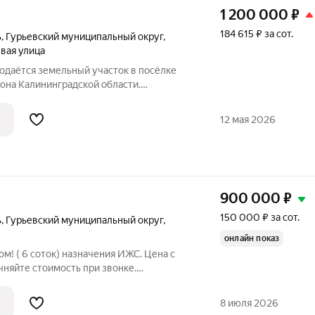
1 200 000
₽
184 615 ₽ за сот.
ь
,
Гурьевский муниципальный округ
,
вая улица
родаётся земельный участок в посёлке
она Калининградской области.
ндивидуального жилищного
вый номер участка: 39:03:080201:372
12 мая 2026
900 000
₽
150 000 ₽ за сот.
ь
,
Гурьевский муниципальный округ
,
онлайн показ
м! ( 6 соток) назначения ИЖС. Цена с
чняйте стоимость при звонке.
тка: 39:03:080702:443 Находится в 20
града на первой линии от
8 июля 2026
ы.