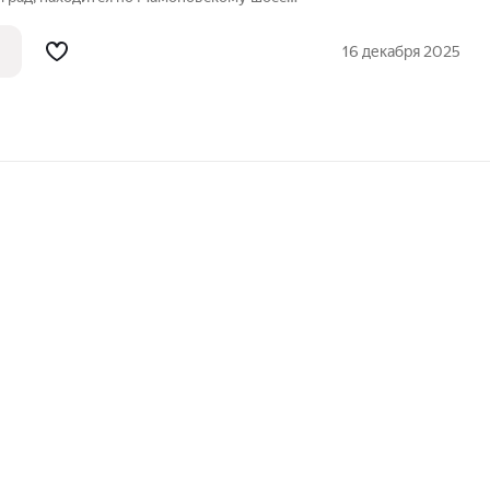
ый, СНТ " Мечта". Рядом залив,
ляжи. В пос.Прибрежный есть вся
16 декабря 2025