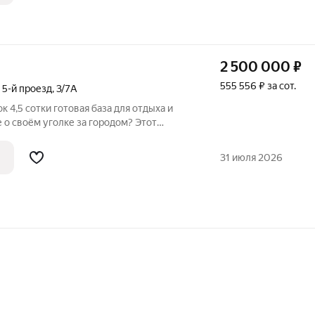
2 500 000
₽
555 556 ₽ за сот.
,
5-й проезд
,
3/7А
я база для отдыха и
 о своём уголке за городом? Этот
олучаете: ровный,
31 июля 2026