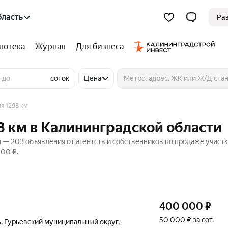
бласть
Ра
потека
Журнал
Для бизнеса
соток
Цена
я 1298 км
98 км в Калининградской области
и — 203 объявления от агентств и собственников по продаже участк
000 ₽.
400 000
₽
50 000 ₽ за сот.
ь
,
Гурьевский муниципальный округ
,