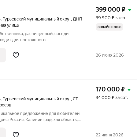
399 000
₽
39 900 ₽ за сот.
ь
,
Гурьевский муниципальный округ
,
ДНП
ная улица
онлайн показ
обственника, расчищенный, соседи
дходит для постоянного
т, газ будет.
26 июня 2026
170 000
₽
34 000 ₽ за сот.
ь
,
Гурьевский муниципальный округ
,
СТ
роезд
Уникальное предложение для любителей
рес: Россия, Калининградская область,
ый округ, СТ Светлое, Облепиховый
щадь: 5 соток. Статус: садоводство.
22 июня 2026