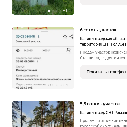
Подъезд:
+
5
6 соток · участок
Калининградская област
территория СНТ Голубев
Продам участок назначен
Станция жд в другом кон
Показать телефон
+
1
5,3 сотки · участок
Калининград
,
СНТ Ромаш
Продам по отличной цен
городской округ Калинин