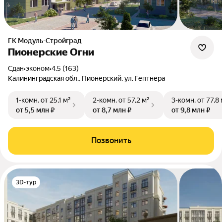
ГК Модуль-Стройград
Пионерские Огни
Сдан
•
эконом
•
4.5 (163)
Калининградская обл., Пионерский, ул. Гептнера
1-комн.
от 25,1 м²
2-комн.
от 57,2 м²
3-комн.
от 77,8
от 5,5 млн ₽
от 8,7 млн ₽
от 9,8 млн ₽
Позвонить
3D-тур