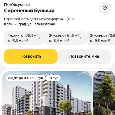
ГК «Ойкумена»
Сиреневый бульвар
Строится, есть сданные
•
комфорт
•
4.5 (157)
Калининград, ул. Таганрогская
1-комн.
от 36,4 м²
2-комн.
от 61,6 м²
3-комн.
от 73,
от 5,3 млн ₽
от 8,4 млн ₽
от 9,5 млн ₽
Позвонить
Позвоните мне
скидка до 700 000 руб.
3D-тур