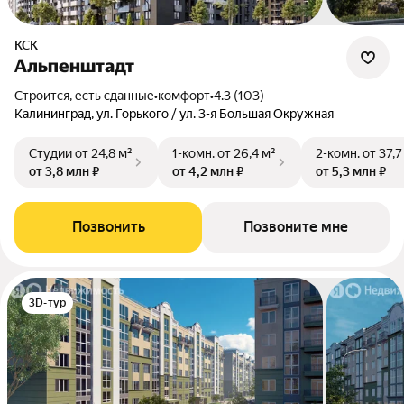
КСК
Альпенштадт
Строится, есть сданные
•
комфорт
•
4.3 (103)
Калининград, ул. Горького / ул. 3-я Большая Окружная
Студии
от 24,8 м²
1-комн.
от 26,4 м²
2-комн.
от 37,7
от 3,8 млн ₽
от 4,2 млн ₽
от 5,3 млн ₽
Позвонить
Позвоните мне
3D-тур