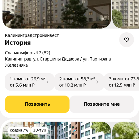
Калининградстройинвест
История
Сдан
•
комфорт
•
4.7 (82)
Калининград, ул. Старшины Дадаева / ул. Партизана
Железняка
1-комн.
от 26,9 м²
2-комн.
от 58,3 м²
3-комн.
от 73,8
от 5,6 млн ₽
от 10,2 млн ₽
от 12,5 млн ₽
Позвонить
Позвоните мне
скидка 7%
3D-тур