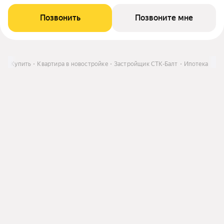
Позвонить
Позвоните мне
ти
Купить
Квартира в новостройке
Застройщик СТК-Балт
Ипотека