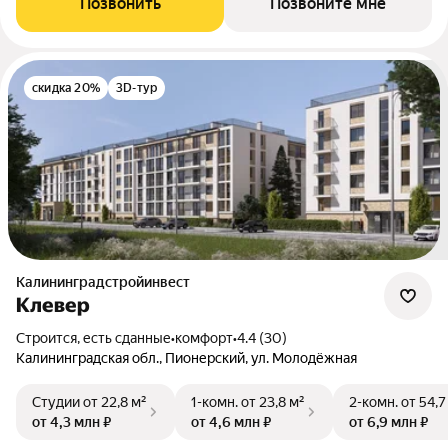
Позвонить
Позвоните мне
скидка 20%
3D-тур
Калининградстройинвест
Клевер
Строится, есть сданные
•
комфорт
•
4.4 (30)
Калининградская обл., Пионерский, ул. Молодёжная
Студии
от 22,8 м²
1-комн.
от 23,8 м²
2-комн.
от 54,7
от 4,3 млн ₽
от 4,6 млн ₽
от 6,9 млн ₽