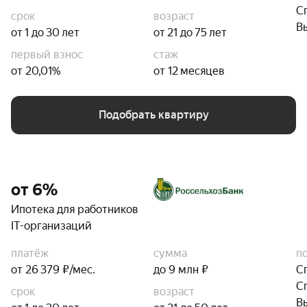
С
срок
возраст
В
от 1 до 30 лет
от 21 до 75 лет
первый взнос
стаж
от 20,01%
от 12 месяцев
Подобрать квартиру
от 6%
Ипотека для работников
IT-организаций
платёж
сумма
п
от 26 379 ₽/мес.
до 9 млн ₽
С
С
срок
возраст
В