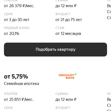
от 26 379 ₽/мес.
до 12 млн ₽
В
С
срок
возраст
С
от 3 до 30 лет
от 21 до 75 лет
первый взнос
стаж
от 20,1%
от 12 месяцев
Подобрать квартиру
от 5,75%
Семейная ипотека
платёж
сумма
п
от 25 851 ₽/мес.
до 12 млн ₽
В
С
срок
возраст