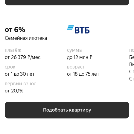
от 6%
Семейная ипотека
платёж
сумма
п
от 26 379 ₽/мес.
до 12 млн ₽
Б
В
срок
возраст
С
от 1 до 30 лет
от 18 до 75 лет
С
первый взнос
от 20,1%
Подобрать квартиру