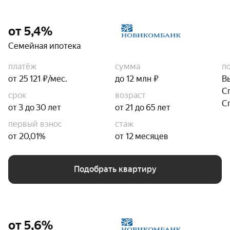
от 5,4%
Семейная ипотека
платёж
сумма
п
от 25 121 ₽/мес.
до 12 млн ₽
В
С
срок
возраст
С
от 3 до 30 лет
от 21 до 65 лет
первый взнос
стаж
от 20,01%
от 12 месяцев
Подобрать квартиру
от 5,6%