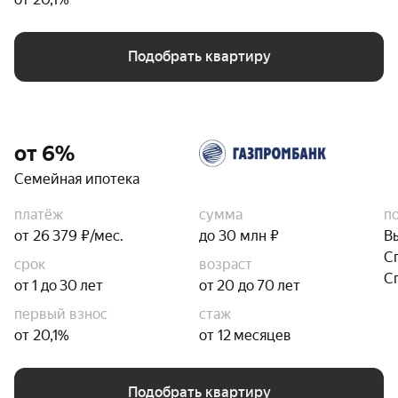
Подобрать квартиру
от 6%
Семейная ипотека
платёж
сумма
п
от 26 379 ₽/мес.
до 30 млн ₽
В
С
срок
возраст
С
от 1 до 30 лет
от 20 до 70 лет
первый взнос
стаж
от 20,1%
от 12 месяцев
Подобрать квартиру