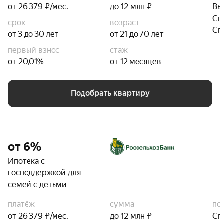
от 26 379 ₽/мес.
до 12 млн ₽
В
С
срок
возраст
С
от 3 до 30 лет
от 21 до 70 лет
первый взнос
стаж
от 20,01%
от 12 месяцев
Подобрать квартиру
от 6%
Ипотека с
господдержкой для
семей с детьми
платёж
сумма
п
от 26 379 ₽/мес.
до 12 млн ₽
С