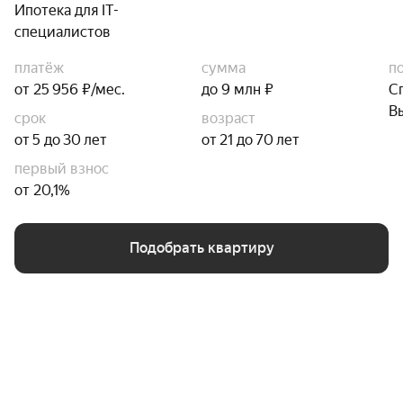
Ипотека для IT-
специалистов
платёж
сумма
п
от 25 956 ₽/мес.
до 9 млн ₽
С
В
срок
возраст
от 5 до 30 лет
от 21 до 70 лет
первый взнос
от 20,1%
Подобрать квартиру