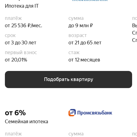
Ипотека для IT
платёж
сумма
п
от 25 536 ₽/мес.
до 9 млн ₽
В
С
срок
возраст
С
от 3 до 30 лет
от 21 до 65 лет
первый взнос
стаж
от 20,01%
от 12 месяцев
Подобрать квартиру
от 6%
Семейная ипотека
платёж
сумма
п