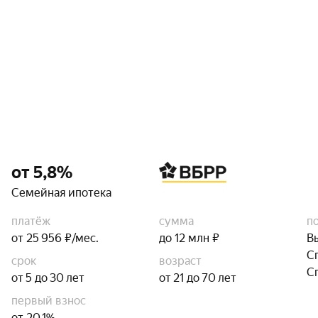
от 5,8%
Семейная ипотека
платёж
сумма
п
от 25 956 ₽/мес.
до 12 млн ₽
В
С
срок
возраст
С
от 5 до 30 лет
от 21 до 70 лет
первый взнос
от 20,1%