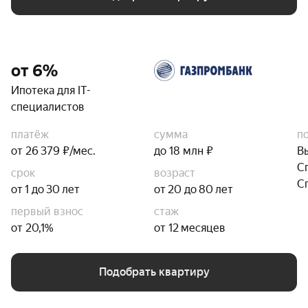
от 6%
Ипотека для IT-
специалистов
платёж
сумма
п
от 26 379 ₽/мес.
до 18 млн ₽
В
С
срок
возраст
С
от 1 до 30 лет
от 20 до 80 лет
первый взнос
стаж
от 20,1%
от 12 месяцев
Подобрать квартиру