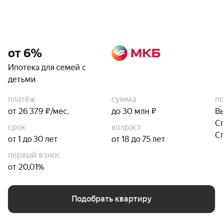
от 6%
Ипотека для семей с
детьми
платёж
сумма
п
от 26 379 ₽/мес.
до 30 млн ₽
В
С
срок
возраст
С
от 1 до 30 лет
от 18 до 75 лет
первый взнос
от 20,01%
Подобрать квартиру