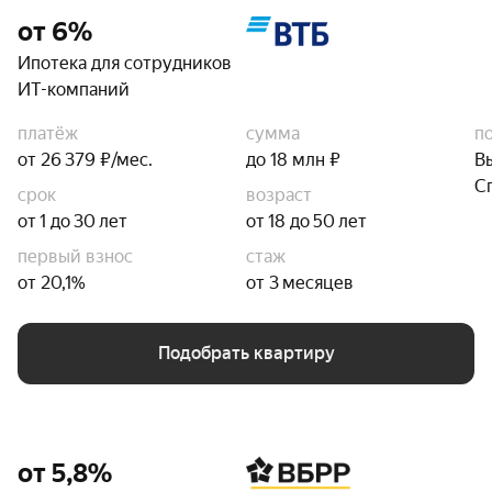
от 6%
Ипотека для сотрудников
ИТ-компаний
платёж
сумма
п
от 26 379 ₽/мес.
до 18 млн ₽
В
С
срок
возраст
от 1 до 30 лет
от 18 до 50 лет
первый взнос
стаж
от 20,1%
от 3 месяцев
Подобрать квартиру
от 5,8%