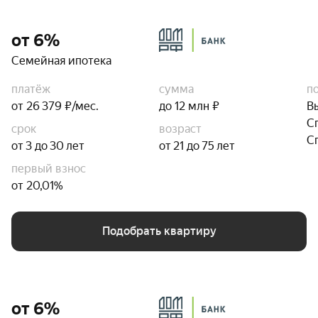
от 6%
Семейная ипотека
платёж
сумма
п
от 26 379 ₽/мес.
до 12 млн ₽
В
С
срок
возраст
С
от 3 до 30 лет
от 21 до 75 лет
первый взнос
от 20,01%
Подобрать квартиру
от 6%