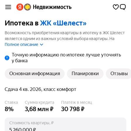
Ипотека в
ЖК «Шелест»
Возможность приобретения квартиры в ипотеку в ЖК Шелест
является одним из важных условий выбора квартиры. На
странице мы собрали программы кредитования банков для
Полное описание
покупки квартиры в ипотеку от 3.5%.
Точную информацию по ипотеке лучше уточнять
у банка
Основная информация
Планировки
Отзывы
Сдача 4 кв. 2026, класс комфорт
Ставка
Сумма кредита
Платёж в месяц
8%
3,68 млн ₽
30 798 ₽
Стоимость квартиры, ₽
₽