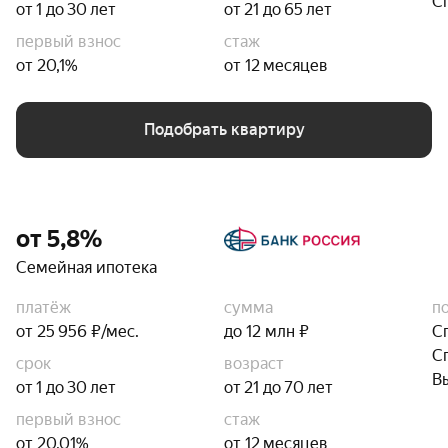
С
от 1 до 30 лет
от 21 до 65 лет
первый взнос
стаж
от 20,1%
от 12 месяцев
Подобрать квартиру
от 5,8%
Семейная ипотека
платёж
сумма
п
от 25 956 ₽/мес.
до 12 млн ₽
С
С
срок
возраст
В
от 1 до 30 лет
от 21 до 70 лет
первый взнос
стаж
от 20,01%
от 12 месяцев