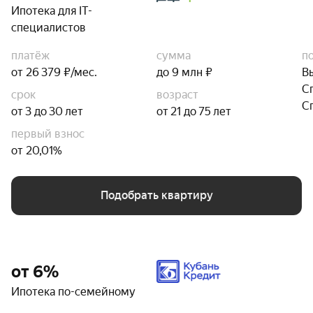
Ипотека для IT-
специалистов
платёж
сумма
п
от 26 379 ₽/мес.
до 9 млн ₽
В
С
срок
возраст
С
от 3 до 30 лет
от 21 до 75 лет
первый взнос
от 20,01%
Подобрать квартиру
от 6%
Ипотека по-семейному