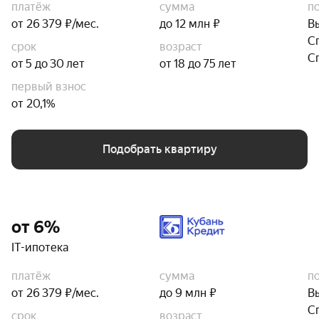
платёж
сумма
п
от 26 379 ₽/мес.
до 12 млн ₽
В
С
срок
возраст
С
от 5 до 30 лет
от 18 до 75 лет
первый взнос
от 20,1%
Подобрать квартиру
от 6%
IT-ипотека
платёж
сумма
п
от 26 379 ₽/мес.
до 9 млн ₽
В
С
срок
возраст