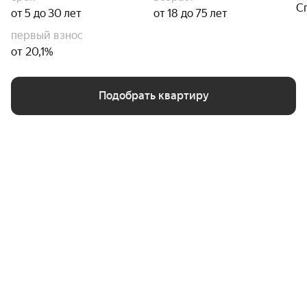
С
от 5 до 30 лет
от 18 до 75 лет
первый взнос
от 20,1%
Подобрать квартиру