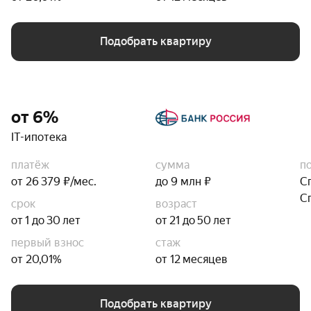
Подобрать квартиру
от 6%
IT-ипотека
платёж
сумма
п
от 26 379 ₽/мес.
до 9 млн ₽
С
С
срок
возраст
от 1 до 30 лет
от 21 до 50 лет
первый взнос
стаж
от 20,01%
от 12 месяцев
Подобрать квартиру