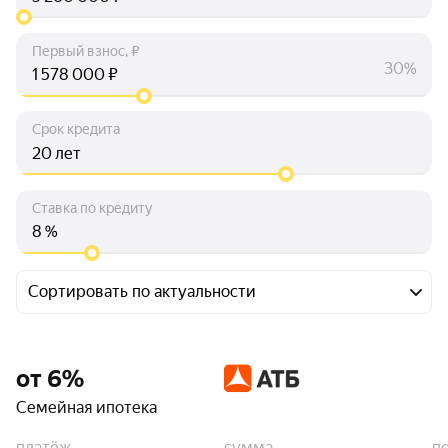
Первый взнос, ₽
30%
₽
Срок кредита
лет
Ставка по кредиту
%
Сортировать по актуальности
от 6%
Семейная ипотека
платёж
сумма
п