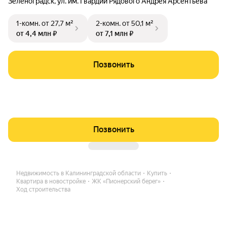
Зеленоградск
,
ул. им. Гвардии Рядового Андрея Арсентьева
1-комн.
от 27,7 м²
2-комн.
от 50,1 м²
от 4,4 млн ₽
от 7,1 млн ₽
Позвонить
Позвонить
Недвижимость в Калининградской области
Купить
Квартира в новостройке
ЖК «Пионерский берег»
Ход строительства