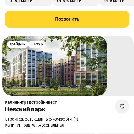
от 5,1 млн ₽
от 6,6 млн ₽
от 8 млн ₽
Позвонить
трейд-ин
3D-тур
Калининградстройинвест
Невский парк
Строится, есть сданные
•
комфорт
•
1 (1)
Калининград
,
ул. Арсенальная