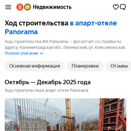
Ход строительства
в апарт-отеле
Panorama
Ход строительства ЖК Panorama — фотоотчёт со стройки по
адресу: Калининградская обл., Пионерский, ул. Комсомольская.
В ЖК 1 корпус, 1 из них ещё строится. Ближайший срок сдачи —
Полное описание
4 квартал 2026 года.
Основная информация
Планировки
Отзывы
Октябрь — Декабрь 2025 года
Ход строительства в апарт-отеле Panorama