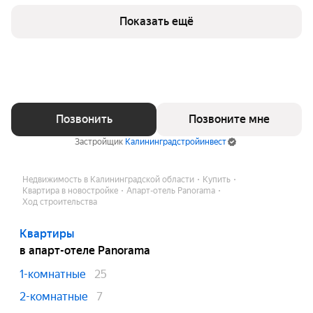
Показать ещё
Позвонить
Позвоните мне
Застройщик
Калининградстройинвест
Недвижимость в Калининградской области
Купить
Квартира в новостройке
Апарт-отель Panorama
Ход строительства
Квартиры
в апарт-отеле Panorama
1-комнатные
25
2-комнатные
7