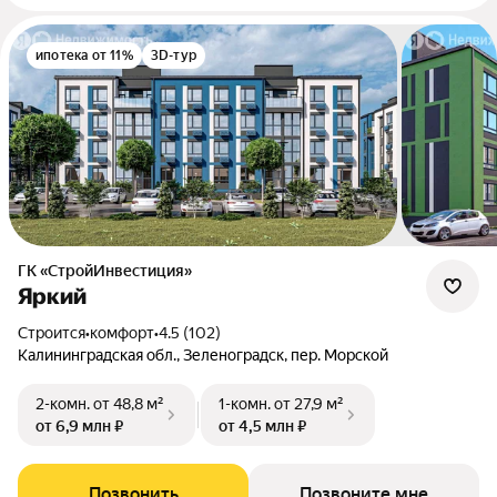
ипотека от 11%
3D-тур
ГК «СтройИнвестиция»
Яркий
Строится
•
комфорт
•
4.5 (102)
Калининградская обл., Зеленоградск, пер. Морской
2-комн.
от 48,8 м²
1-комн.
от 27,9 м²
от 6,9 млн ₽
от 4,5 млн ₽
Позвонить
Позвоните мне