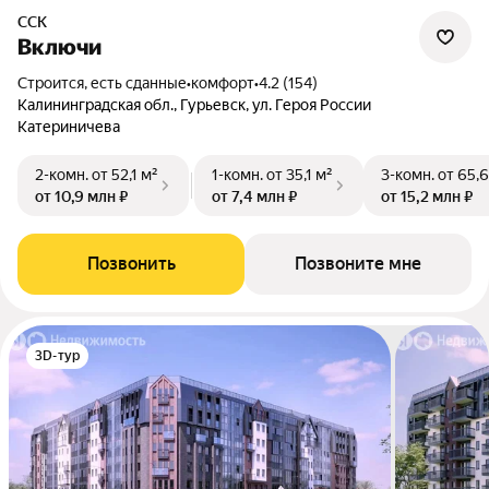
ССК
Включи
Строится, есть сданные
•
комфорт
•
4.2 (154)
Калининградская обл., Гурьевск, ул. Героя России
Катериничева
2-комн.
от 52,1 м²
1-комн.
от 35,1 м²
3-комн.
от 65,6
от 10,9 млн ₽
от 7,4 млн ₽
от 15,2 млн ₽
Позвонить
Позвоните мне
3D-тур