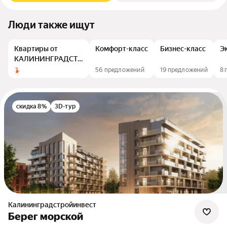
Люди также ищут
Квартиры от
Комфорт-класс
Бизнес-класс
Э
КАЛИНИНГРАДСТРОЙ
ИНВЕСТ
56 предложений
19 предложений
8 
скидка 8%
3D-тур
Калининградстройинвест
Берег морской