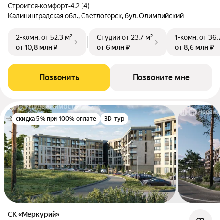
Строится
•
комфорт
•
4.2 (4)
Калининградская обл., Светлогорск, бул. Олимпийский
2-комн.
от 52,3 м²
Студии
от 23,7 м²
1-комн.
от 36,
от 10,8 млн ₽
от 6 млн ₽
от 8,6 млн ₽
Позвонить
Позвоните мне
скидка 5% при 100% оплате
3D-тур
СК «Меркурий»