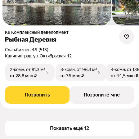
К8 Комплексный девелопмент
Рыбная Деревня
Сдан
•
бизнес
•
4.9 (513)
Калининград, ул. Октябрьская, 12
2-комн.
от 81,3 м²
3-комн.
от 96,3 м²
4-комн.
от 136
от 28,8 млн ₽
от 36 млн ₽
от 44,5 млн ₽
Позвонить
Позвоните мне
Показать ещё 12