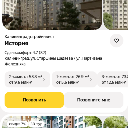
Калининградстройинвест
История
Сдан
•
комфорт
•
4.7 (82)
Калининград, ул. Старшины Дадаева / ул. Партизана
Железняка
2-комн.
от 58,3 м²
1-комн.
от 26,9 м²
3-комн.
от 73,
от 9,6 млн ₽
от 5,5 млн ₽
от 12,5 млн ₽
Позвонить
Позвоните мне
скидка 7%
3D-тур