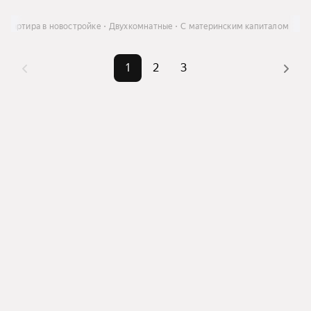
Квартира в новостройке
Двухкомнатные
С материнским капиталом
1
2
3