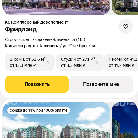
К8 Комплексный девелопмент
Фридланд
Строится, есть сданные
•
бизнес
•
4.5 (113)
Калининград, пр. Калинина / ул. Октябрьская
2-комн.
от 52,6 м²
Студии
от 27,1 м²
1-комн.
от 41,2
от 13,3 млн ₽
от 8,3 млн ₽
от 11,2 млн ₽
Позвонить
Позвоните мне
скидка до 14% при 100% оплате