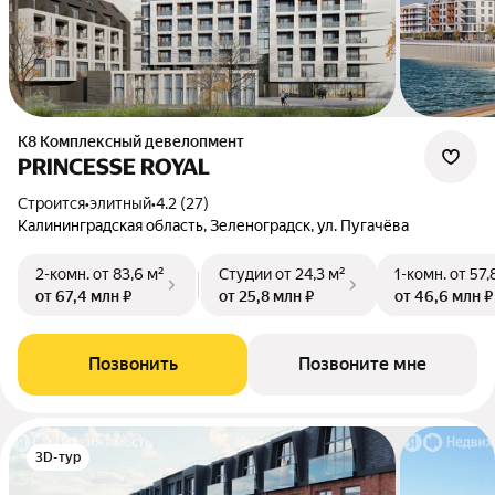
К8 Комплексный девелопмент
PRINCESSE ROYAL
Строится
•
элитный
•
4.2 (27)
Калининградская область, Зеленоградск, ул. Пугачёва
2-комн.
от 83,6 м²
Студии
от 24,3 м²
1-комн.
от 57,
от 67,4 млн ₽
от 25,8 млн ₽
от 46,6 млн ₽
Позвонить
Позвоните мне
3D-тур