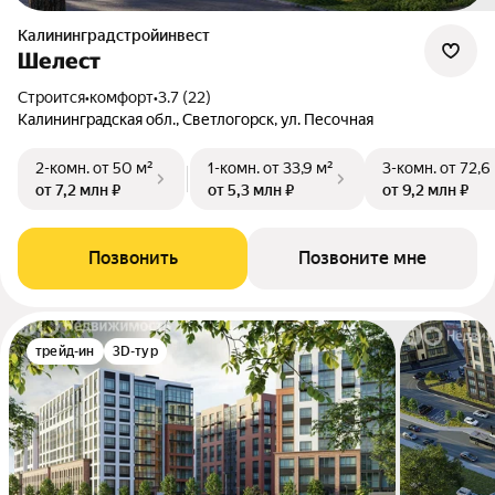
Калининградстройинвест
Шелест
Строится
•
комфорт
•
3.7 (22)
Калининградская обл., Светлогорск, ул. Песочная
2-комн.
от 50 м²
1-комн.
от 33,9 м²
3-комн.
от 72,6
от 7,2 млн ₽
от 5,3 млн ₽
от 9,2 млн ₽
Позвонить
Позвоните мне
трейд-ин
3D-тур