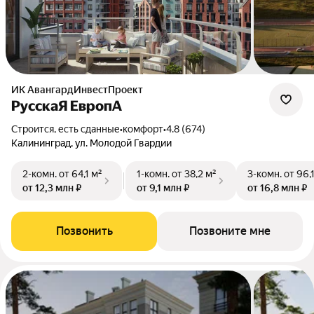
ИК АвангардИнвестПроект
РусскаЯ ЕвропА
Строится, есть сданные
•
комфорт
•
4.8 (674)
Калининград, ул. Молодой Гвардии
2-комн.
от 64,1 м²
1-комн.
от 38,2 м²
3-комн.
от 96,
от 12,3 млн ₽
от 9,1 млн ₽
от 16,8 млн ₽
Позвонить
Позвоните мне