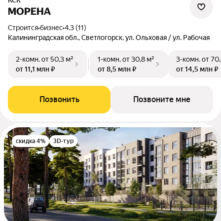
КСК
МОРЕНА
Строится
•
бизнес
•
4.3 (11)
Калининградская обл., Светлогорск, ул. Ольховая / ул. Рабочая
2-комн.
от 50,3 м²
1-комн.
от 30,8 м²
3-комн.
от 70,
от 11,1 млн ₽
от 8,5 млн ₽
от 14,5 млн ₽
Позвонить
Позвоните мне
скидка 4%
3D-тур