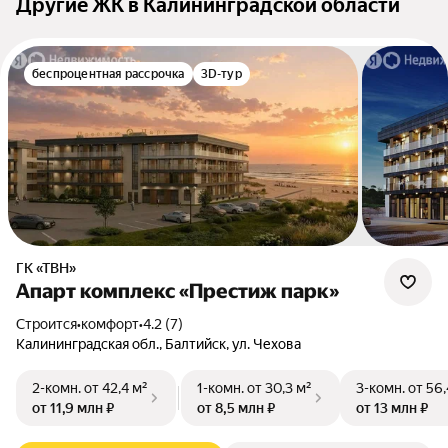
Другие ЖК в Калининградской области
беспроцентная рассрочка
3D-тур
ГК «ТВН»
Апарт комплекс «Престиж парк»
Строится
•
комфорт
•
4.2 (7)
Калининградская обл., Балтийск, ул. Чехова
2-комн.
от 42,4 м²
1-комн.
от 30,3 м²
3-комн.
от 56,
от 11,9 млн ₽
от 8,5 млн ₽
от 13 млн ₽