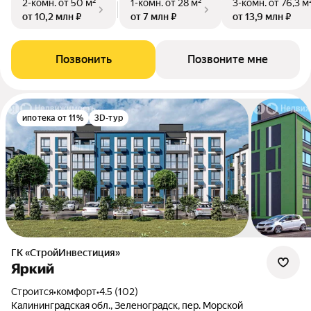
2-комн.
от 50 м²
1-комн.
от 28 м²
3-комн.
от 76,3 м
от 10,2 млн ₽
от 7 млн ₽
от 13,9 млн ₽
Позвонить
Позвоните мне
ипотека от 11%
3D-тур
ГК «СтройИнвестиция»
Яркий
Строится
•
комфорт
•
4.5 (102)
Калининградская обл., Зеленоградск, пер. Морской