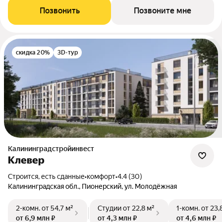
Позвонить
Позвоните мне
скидка 20%
3D-тур
Калининградстройинвест
Клевер
Строится, есть сданные
•
комфорт
•
4.4 (30)
Калининградская обл., Пионерский, ул. Молодёжная
2-комн.
от 54,7 м²
Студии
от 22,8 м²
1-комн.
от 23,
от 6,9 млн ₽
от 4,3 млн ₽
от 4,6 млн ₽