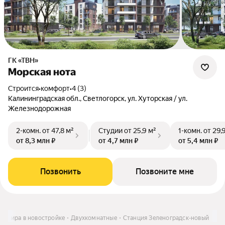
ГК «ТВН»
Морская нота
Строится
•
комфорт
•
4 (3)
Калининградская обл., Светлогорск, ул. Хуторская / ул.
Железнодорожная
2-комн.
от 47,8 м²
Студии
от 25,9 м²
1-комн.
от 29,
от 8,3 млн ₽
от 4,7 млн ₽
от 5,4 млн ₽
Позвонить
Позвоните мне
вартира в новостройке
Двухкомнатные
Станция Зеленоградск-новый