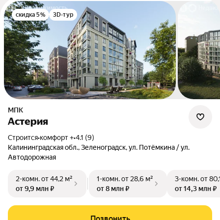
скидка 5%
3D-тур
МПК
Астерия
Строится
•
комфорт +
•
4.1 (9)
Калининградская обл., Зеленоградск, ул. Потёмкина / ул.
Автодорожная
2-комн.
от 44,2 м²
1-комн.
от 28,6 м²
3-комн.
от 80,
от 9,9 млн ₽
от 8 млн ₽
от 14,3 млн ₽
Позвонить