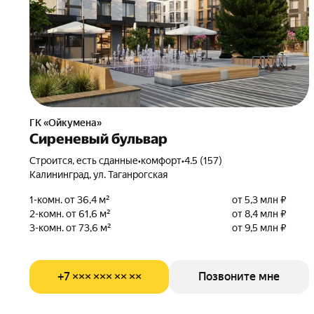
ГК «Ойкумена»
Сиреневый бульвар
Строится, есть сданные
•
комфорт
•
4.5 (157)
Калининград, ул. Таганрогская
1-комн. от 36,4 м²
от 5,3 млн ₽
2-комн. от 61,6 м²
от 8,4 млн ₽
3-комн. от 73,6 м²
от 9,5 млн ₽
+7 ××× ××× ×× ××
Позвоните мне