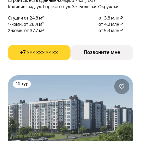
Строится, есть сданные
•
комфорт
•
4.3 (103)
Калининград, ул. Горького / ул. 3-я Большая Окружная
Студии от 24,8 м²
от 3,8 млн ₽
1-комн. от 26,4 м²
от 4,2 млн ₽
2-комн. от 37,7 м²
от 5,3 млн ₽
+7 ××× ××× ×× ××
Позвоните мне
3D-тур