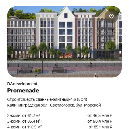
DAdevelopment
Promenade
Строится, есть сданные
•
элитный
•
4.6 (504)
Калининградская обл., Светлогорск, бул. Морской
2-комн. от 61,2 м²
от 46,5 млн ₽
3-комн. от 85,4 м²
от 68,4 млн ₽
4-комн. от 110,5 м²
от 85,1 млн ₽