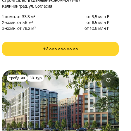
Строится, есть сданные
•
эконом
•
4.4 (146)
Калининград, ул. Согласия
1-комн. от 33,3 м²
от 5,5 млн ₽
2-комн. от 56 м²
от 8,5 млн ₽
3-комн. от 78,2 м²
от 10,8 млн ₽
+7 ××× ××× ×× ××
трейд-ин
3D-тур