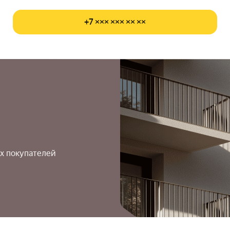
+7 ××× ××× ×× ××
х покупателей