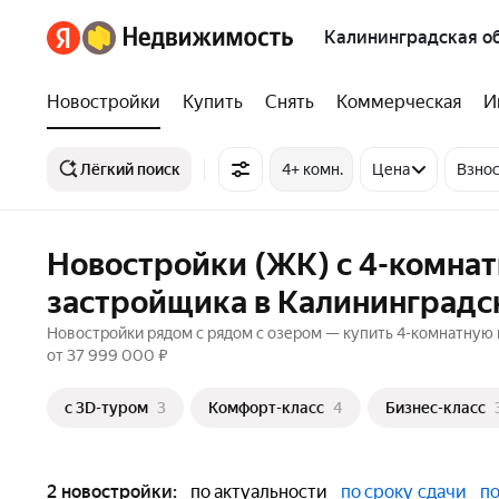
Калининградская о
Новостройки
Купить
Снять
Коммерческая
И
Лёгкий поиск
4+ комн.
Цена
Взнос
Новостройки (ЖК) с 4-комна
застройщика в Калининградс
Новостройки рядом с рядом с озером — купить 4-комнатную 
от 37 999 000 ₽
c 3D-туром
3
Комфорт-класс
4
Бизнес-класс
2 новостройки:
по актуальности
по сроку сдачи
по