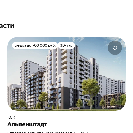
асти
скидка до 700 000 руб.
3D-тур
КСК
Альпенштадт