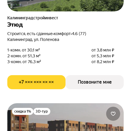
Калининградстройинвест
Этюд
Строится, есть сданные
•
комфорт
•
4.6 (77)
Калининград, ул. Поленова
1-комн. от 30,1 м²
от 3,8 млн ₽
2-комн. от 51,3 м²
от 5,3 млн ₽
3-комн. от 76,3 м²
от 8,2 млн ₽
+7 ××× ××× ×× ××
Позвоните мне
скидка 1%
3D-тур