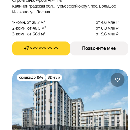
Строится
•
комфорт
•
4.4 (14)
Калининградская обл., Гурьевский округ, пос. Большое
Исаково, ул. Лесная
1-комн. от 25,7 м²
от 4,6 млн ₽
2-комн. от 46,5 м²
от 6,8 млн ₽
3-комн. от 66,1 м²
от 9,6 млн ₽
+7 ××× ××× ×× ××
Позвоните мне
скидка до 15%
3D-тур