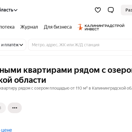
бласть
Ра
потека
Журнал
Для бизнеса
 и платёж
тными квартирами рядом с озеро
кой области
квартиру рядом с озером площадью от 110 м² в Калининградской об
3
 цене