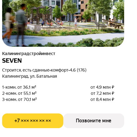
Калининградстройинвест
SEVEN
Строится, есть сданные
•
комфорт
•
4.6 (176)
Калининград, ул. Батальная
1-комн. от 36,1 м²
от 4,9 млн ₽
2-комн. от 55,1 м²
от 7,2 млн ₽
3-комн. от 70,1 м²
от 8,4 млн ₽
+7 ××× ××× ×× ××
Позвоните мне