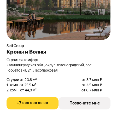
Setl Group
Кроны и Волны
Строится
•
комфорт
Калининградская обл., округ Зеленоградский, пос.
Горбатовка, ул. Лесопарковая
Студии от 20,8 м²
от 3,7 млн ₽
1-комн. от 25,5 м²
от 4,5 млн ₽
2-комн. от 44,8 м²
от 6,7 млн ₽
+7 ××× ××× ×× ××
Позвоните мне