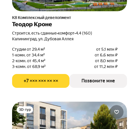
К8 Комплексный девелопмент
Теодор Кроне
Строится, есть сданные
•
комфорт
•
4.4 (160)
Калининград, ул. Дубовая Аллея
Студии от 29,4 м²
от 5,1 млн ₽
1-комн. от 34,4 м²
от 6,6 млн ₽
2-комн. от 45,4 м²
от 8,0 млн ₽
3-комн. от 68,9 м²
от 11,2 млн ₽
+7 ××× ××× ×× ××
Позвоните мне
3D-тур