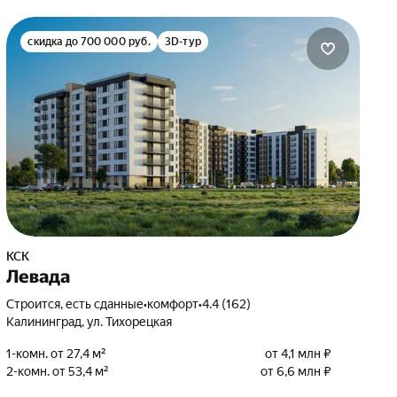
скидка до 700 000 руб.
3D-тур
КСК
Левада
Строится, есть сданные
•
комфорт
•
4.4 (162)
Калининград, ул. Тихорецкая
1-комн. от 27,4 м²
от 4,1 млн ₽
2-комн. от 53,4 м²
от 6,6 млн ₽