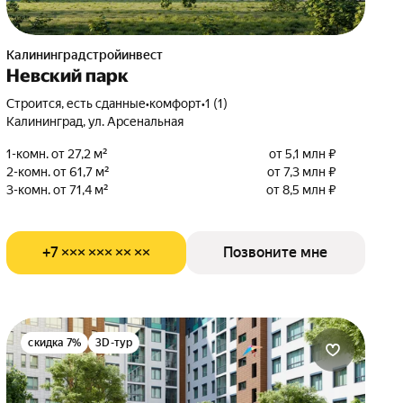
Калининградстройинвест
Невский парк
Строится, есть сданные
•
комфорт
•
1 (1)
Калининград, ул. Арсенальная
1-комн. от 27,2 м²
от 5,1 млн ₽
2-комн. от 61,7 м²
от 7,3 млн ₽
3-комн. от 71,4 м²
от 8,5 млн ₽
+7 ××× ××× ×× ××
Позвоните мне
скидка 7%
3D-тур