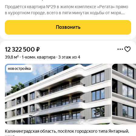
Продаётся квартира №29 в жилом комплексе «Регата» прямо
в курортном городе, всего в пяти минутах ходьбы от моря.
Продажа ведётся напрямую от застройщика компании ООО
«СЗ Генезис Капитал», без участия посредников. Жилой
Позвонить
комплекс «Регата»
12 322 500
₽
39,8 м²
1-комн. квартира
3 этаж из 4
новостройка
Калининградская область
,
посёлок городского типа Янтарный
,