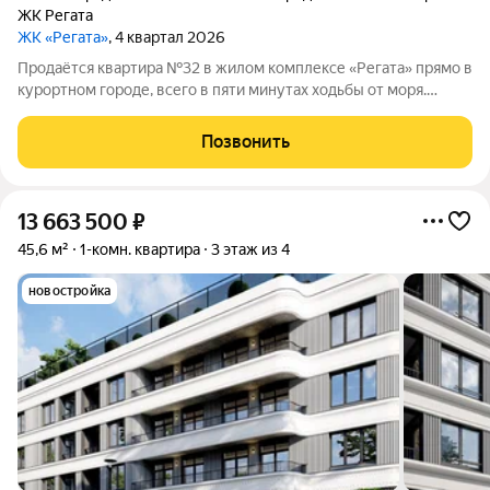
ЖК Регата
ЖК «Регата»
, 4 квартал 2026
Продаётся квартира №32 в жилом комплексе «Регата» прямо в
курортном городе, всего в пяти минутах ходьбы от моря.
Продажа ведётся напрямую от застройщика компании ООО
«СЗ ГенезисКапитал», без участия посредников. Жилой
Позвонить
комплекс «Регата» это
13 663 500
₽
45,6 м²
1-комн. квартира
3 этаж из 4
новостройка