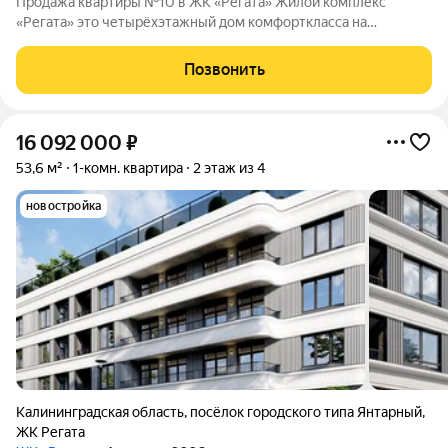
Продажа квартиры №10 в ЖК «Регата» Жилой комплекс
«Регата» это четырёхэтажный дом комфорткласса на
37квартир в курортном городе. Застройщик
ООО«СЗГенезисКапитал» предлагает покупку без
Позвонить
посредников. О местоположении Дом расположен в
живописном
16 092 000
₽
53,6 м²
1-комн. квартира
2 этаж из 4
новостройка
Калининградская область
,
посёлок городского типа Янтарный
,
ЖК Регата