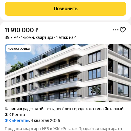
Продажа ведётся напрямую от застройщика компании ООО
«СЗ ГенезисКапитал», без привлечения посредников. Жилой
Позвонить
комплекс «Регата»
11 910 000
₽
39,7 м²
1-комн. квартира
1 этаж из 4
новостройка
Калининградская область
,
посёлок городского типа Янтарный
,
ЖК Регата
ЖК «Регата»
, 4 квартал 2026
Продажа квартиры №6 в ЖК «Регата» Продаётся квартира от