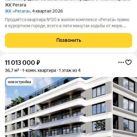
ЖК Регата
ЖК «Регата»
, 4 квартал 2026
Продаётся квартира №20 в жилом комплексе «Регата» прямо
в курортном городе, всего в пяти минутах ходьбы от моря.
Продажу ведёт застройщик ООО «СЗ Генезис Капитал», без
участия посредников. Жилой комплекс «Регата» это
Позвонить
четырёхэтажный дом
11 013 000
₽
36,7 м²
1-комн. квартира
1 этаж из 4
новостройка