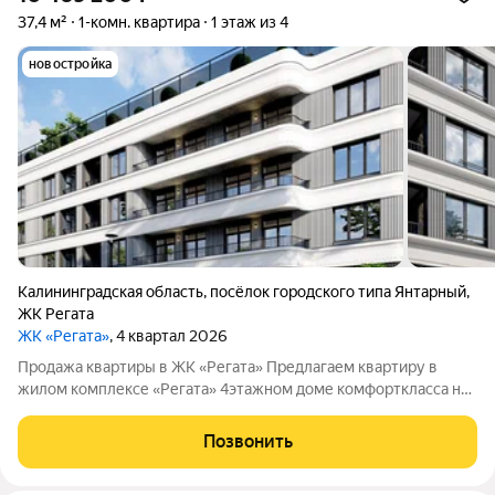
37,4 м²
1-комн. квартира
1 этаж из 4
новостройка
Калининградская область
,
посёлок городского типа Янтарный
,
ЖК Регата
ЖК «Регата»
, 4 квартал 2026
Продажа квартиры в ЖК «Регата» Предлагаем квартиру в
жилом комплексе «Регата» 4этажном доме комфорткласса на
37 квартир. Продажа ведётся напрямую от застройщика
ООО«СЗГенезисКапитал» без посредников. Особенности
Позвонить
комплекса Жилой комплекс расположен