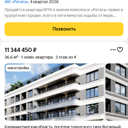
ЖК «Регата»
, 4 квартал 2026
Продаётся квартира №19 в жилом комплексе «Регата» прямо в
курортном городке, всего в пяти минутах ходьбы от моря.
Продажа ведётся напрямую от застройщика компании ООО
«СЗ Генезис Капитал», без привлечения посредников. Жилой
Позвонить
комплекс «Регата»
11 344 450
₽
36,6 м²
1-комн. квартира
3 этаж из 4
новостройка
Калининградская область
,
посёлок городского типа Янтарный
,