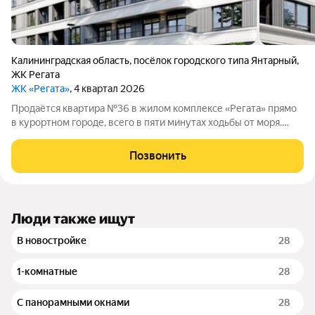
Калининградская область
,
посёлок городского типа Янтарный
,
ЖК Регата
ЖК «Регата»
, 4 квартал 2026
Продаётся квартира №36 в жилом комплексе «Регата» прямо
в курортном городе, всего в пяти минутах ходьбы от моря.
Продажа ведётся напрямую от застройщика компании ООО
«СЗ Генезис Капитал», без привлечения посредников. Жилой
Позвонить
комплекс «Регата»
Люди также ищут
В новостройке
28
1-комнатные
28
С панорамными окнами
28