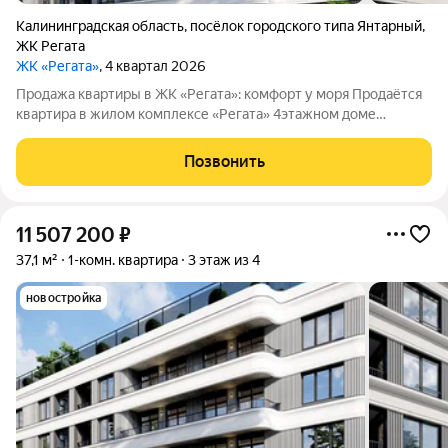
Калининградская область
,
посёлок городского типа Янтарный
,
ЖК Регата
ЖК «Регата»
, 4 квартал 2026
Продажа квартиры в ЖК «Регата»: комфорт у моря Продаётся
квартира в жилом комплексе «Регата» 4этажном доме
комфорткласса на 37 квартир. Продажа ведётся напрямую от
застройщика ООО«СЗГенезисКапитал», без посредников.
Позвонить
Преимущества расположения
11 507 200
₽
37,1 м²
1-комн. квартира
3 этаж из 4
новостройка