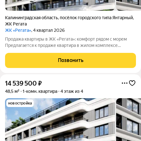
Калининградская область
,
посёлок городского типа Янтарный
,
ЖК Регата
ЖК «Регата»
, 4 квартал 2026
Продажа квартиры в ЖК «Регата»: комфорт рядом с морем
Предлагается к продаже квартира в жилом комплексе
«Регата» 4этажном доме комфорткласса на 37 квартир.
Продажа ведётся напрямую от застройщика, без посредников.
Позвонить
Преимущества местоположения
14 539 500
₽
48,5 м²
1-комн. квартира
4 этаж из 4
новостройка