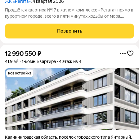
ЖК «Регата»
, 4 квартал 2026
Продаётся квартира №17 в жилом комплексе «Регата» прямо в
курортном городе, всего в пяти минутах ходьбы от моря.
Продажа ведётся напрямую от застройщика ООО «СЗ
ГенезисКапитал», без привлечения посредников. Жилой
Позвонить
комплекс «Регата» это
12 990 550
₽
41,9 м²
1-комн. квартира
4 этаж из 4
новостройка
Калининградская область
,
посёлок городского типа Янтарный
,