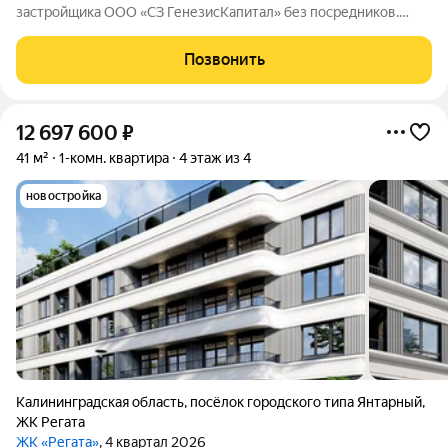
застройщика ООО «СЗ ГенезисКапитал» без посредников.
Жилой комплекс «Регата» это четырёхэтажный дом
комфорткласса на 37квартир в курортном городе. Здание
Позвонить
расположено всего в 300метрах от
12 697 600
₽
41 м²
1-комн. квартира
4 этаж из 4
новостройка
Калининградская область
,
посёлок городского типа Янтарный
,
ЖК Регата
ЖК «Регата»
, 4 квартал 2026