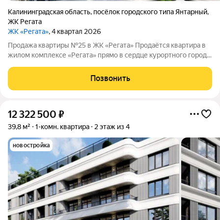
Калининградская область
,
посёлок городского типа Янтарный
,
ЖК Регата
ЖК «Регата»
, 4 квартал 2026
Продажа квартиры №25 в ЖК «Регата» Продаётся квартира в
жилом комплексе «Регата» прямо в сердце курортного города.
Комплекс возводит застройщик ООО «СЗ ГенезисКапитал»
покупка осуществляется напрямую, без посредников. О
Позвонить
комплексе ЖК «Регата» это
12 322 500
₽
39,8 м²
1-комн. квартира
2 этаж из 4
новостройка