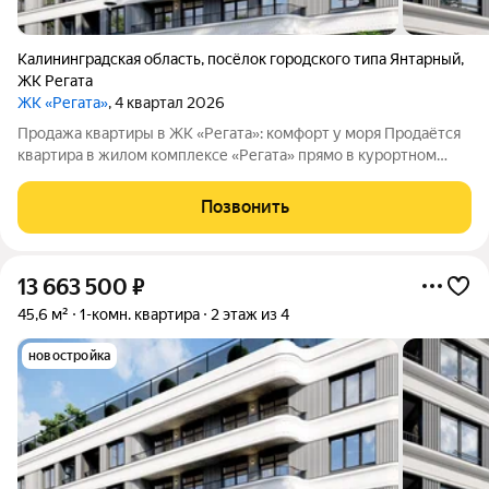
Калининградская область
,
посёлок городского типа Янтарный
,
ЖК Регата
ЖК «Регата»
, 4 квартал 2026
Продажа квартиры в ЖК «Регата»: комфорт у моря Продаётся
квартира в жилом комплексе «Регата» прямо в курортном
городе, всего в пяти минутах ходьбы от центрального пляжа с
«Голубым флагом». Продажа ведётся напрямую от
Позвонить
застройщика ООО «СЗ
13 663 500
₽
45,6 м²
1-комн. квартира
2 этаж из 4
новостройка