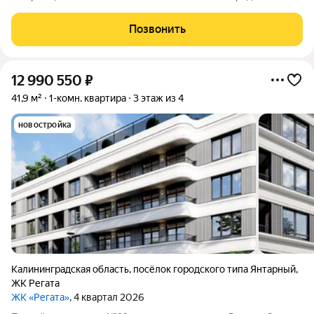
Жилой комплекс расположен в курортном городе, всего в
пяти минутах ходьбы от центрального пляжа. О комплексе ЖК
Позвонить
«Регата» это
12 990 550
₽
41,9 м²
1-комн. квартира
3 этаж из 4
новостройка
Калининградская область
,
посёлок городского типа Янтарный
,
ЖК Регата
ЖК «Регата»
, 4 квартал 2026