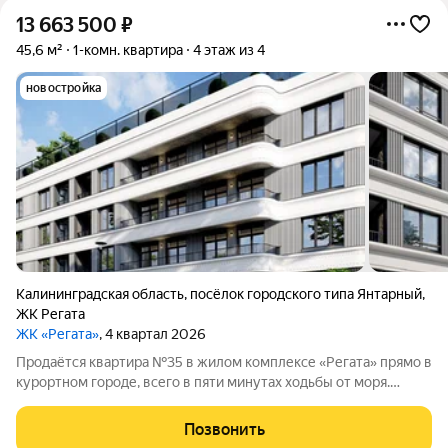
13 663 500
₽
45,6 м²
1-комн. квартира
4 этаж из 4
новостройка
Калининградская область
,
посёлок городского типа Янтарный
,
ЖК Регата
ЖК «Регата»
, 4 квартал 2026
Продаётся квартира №35 в жилом комплексе «Регата» прямо в
курортном городе, всего в пяти минутах ходьбы от моря.
Продажа ведётся напрямую от застройщика ООО «СЗ Генезис
Капитал», без привлечения посредников. Жилой комплекс
Позвонить
«Регата» это