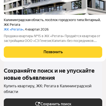
Калининградская область
,
посёлок городского типа Янтарный
,
ЖК Регата
ЖК «Регата»
, 4 квартал 2026
Продажа квартиры №15 в ЖК «Регата» Продаётся квартира от
застройщика ООО «СЗ ГенезисКапитал» без посредников.
Жилой комплекс «Регата» это четырёхэтажный дом
комфорткласса на 37квартир в курортном городе. Проект
Позвонить
объединяет современные стандарты
Сохраняйте поиск и не упускайте
новые объявления
Купить квартиру, ЖК: Регата в Калининградской
области
Сохранить поиск