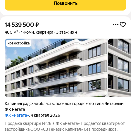
городе всего в пяти минутах ходьбы от центрального пляжа с
Позвонить
«Голубым флагом»: там белый песок,
14 539 500
₽
48,5 м²
1-комн. квартира
3 этаж из 4
новостройка
Калининградская область
,
посёлок городского типа Янтарный
,
ЖК Регата
ЖК «Регата»
, 4 квартал 2026
Продажа квартиры №26 в ЖК «Регата» Продаётся квартира от
застройщика ООО «СЗ Генезис Капитал» без посредников.