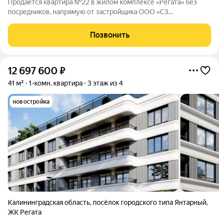
Продаётся квартира №22 в жилом комплексе «Регата» без
посредников, напрямую от застройщика ООО «СЗ
ГенезисКапитал». Жилой комплекс расположен в курортном
городе: всего пять минут пешком и вы на центральном пляже с
Позвонить
«Голубым флагом»: здесь белый
12 697 600
₽
41 м²
1-комн. квартира
3 этаж из 4
новостройка
Калининградская область
,
посёлок городского типа Янтарный
,
ЖК Регата