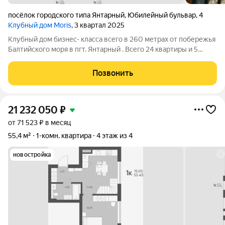
посёлок городского типа Янтарный
,
Юбилейный бульвар
,
4
Клубный дом Moris
, 3 квартал 2025
Клубный дом бизнес- класса всего в 260 метрах от побережья
Балтийского моря в пгт. Янтарный . Всего 24 квартиры и 5
этажей. Роскошный вид на море и двухуровневые квартиры.
Высота потолков 3.3 метра. Янтарный - маленький, но
Позвонить
невероятно живописный
21 232 050
₽
от 71 523 ₽ в месяц
55,4 м²
1-комн. квартира
4 этаж из 4
новостройка