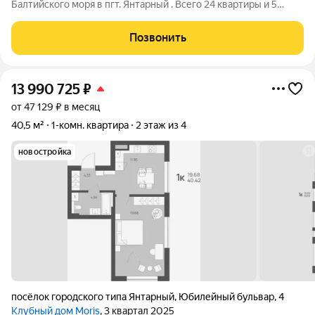
Балтийского моря в пгт. Янтарный . Всего 24 квартиры и 5
этажей. Роскошный вид на море и двухуровневые квартиры.
Высота потолков 3.3 метра. Янтарный - маленький, но
Позвонить
невероятно живописный
13 990 725
₽
от 47 129 ₽ в месяц
40,5 м²
1-комн. квартира
2 этаж из 4
новостройка
посёлок городского типа Янтарный
,
Юбилейный бульвар
,
4
Клубный дом Moris
, 3 квартал 2025