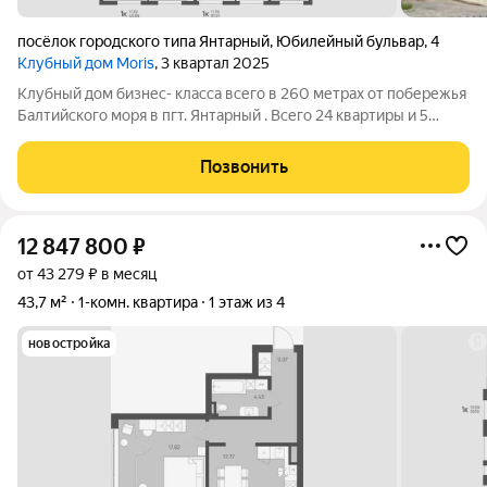
посёлок городского типа Янтарный
,
Юбилейный бульвар
,
4
Клубный дом Moris
, 3 квартал 2025
Клубный дом бизнес- класса всего в 260 метрах от побережья
Балтийского моря в пгт. Янтарный . Всего 24 квартиры и 5
этажей. Роскошный вид на море и двухуровневые квартиры.
Высота потолков 3.3 метра. Янтарный - маленький, но
Позвонить
невероятно живописный
12 847 800
₽
от 43 279 ₽ в месяц
43,7 м²
1-комн. квартира
1 этаж из 4
новостройка