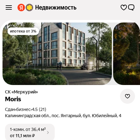
ипотека от 3%
СК «Меркурий»
Moris
Сдан
•
бизнес
•
4.5 (21)
Калининградская обл.
,
пос. Янтарный
,
бул. Юбилейный
,
4
1-комн.
от 36,4 м²
от 11,1 млн ₽