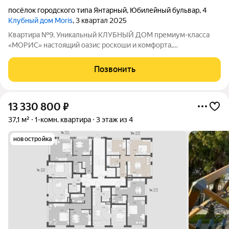
посёлок городского типа Янтарный
,
Юбилейный бульвар
,
4
Клубный дом Moris
, 3 квартал 2025
Квартира №9. Уникальный КЛУБНЫЙ ДОМ премиум-класса
«МОРИС» настоящий оазис роскоши и комфорта,
расположенный в живописном поселке Янтарный с лучшими
пляжами, на берегу Балтийского моря, аналогов которому нет.
Позвонить
Это место, где сливаются воедино
13 330 800
₽
37,1 м²
1-комн. квартира
3 этаж из 4
новостройка