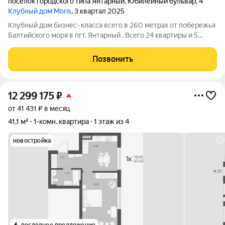
посёлок городского типа Янтарный
,
Юбилейный бульвар
,
4
Клубный дом Moris
, 3 квартал 2025
Клубный дом бизнес- класса всего в 260 метрах от побережья
Балтийского моря в пгт. Янтарный . Всего 24 квартиры и 5
этажей. Роскошный вид на море и двухуровневые квартиры.
Высота потолков 3.3 метра. Янтарный - маленький, но
Позвонить
невероятно живописный
12 299 175
₽
от 41 431 ₽ в месяц
41,1 м²
1-комн. квартира
1 этаж из 4
новостройка