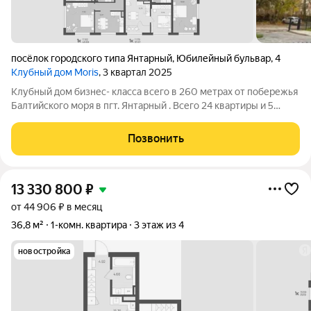
посёлок городского типа Янтарный
,
Юбилейный бульвар
,
4
Клубный дом Moris
, 3 квартал 2025
Клубный дом бизнес- класса всего в 260 метрах от побережья
Балтийского моря в пгт. Янтарный . Всего 24 квартиры и 5
этажей. Роскошный вид на море и двухуровневые квартиры.
Высота потолков 3.3 метра. Янтарный - маленький, но
Позвонить
невероятно живописный
13 330 800
₽
от 44 906 ₽ в месяц
36,8 м²
1-комн. квартира
3 этаж из 4
новостройка