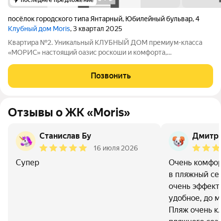
последнее предложение
посёлок городского типа Янтарный
,
Юбилейный бульвар
,
4
Клубный дом Moris
, 3 квартал 2025
Квартира №2. Уникальный КЛУБНЫЙ ДОМ премиум-класса
«МОРИС» настоящий оазис роскоши и комфорта,
расположенный в живописном поселке Янтарный с лучшими
пляжами, на берегу Балтийского моря, аналогов которому нет.
Позвонить
Это место, где сливаются воедино
Отзывы о ЖК «Moris»
Станислав Бу
Дмитри
16 июля 2026
Супер
Очень комфор
в пляжный се
очень эффект
удобное, до 
Пляж очень к