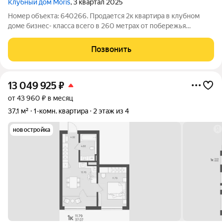
Клубный дом Moris
, 3 квартал 2025
Номер объекта: 640266. Продается 2к квартира в клубном
доме бизнес- класса всего в 260 метрах от побережья
Балтийского моря в пгт. Янтарный . Всего 24 квартиры и 5
этажей. Роскошный вид на море и двухуровневые квартиры.
Позвонить
Высота потолков 3.3 метра.
13 049 925
₽
от 43 960 ₽ в месяц
37,1 м²
1-комн. квартира
2 этаж из 4
новостройка