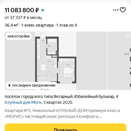
11 083 800
₽
от 37 337 ₽ в месяц
36,4 м²
1-комн. квартира
1 этаж из 4
новостройка
последнее предложение
посёлок городского типа Янтарный
,
Юбилейный бульвар
,
4
Клубный дом Moris
, 3 квартал 2025
Квартира №3. Уникальный КЛУБНЫЙ ДОМ премиум-класса
«МОРИС» настоящий оазис роскоши и комфорта,
расположенный в живописном поселке Янтарный с лучшими
пляжами, на берегу Балтийского моря, аналогов которому нет.
Позвонить