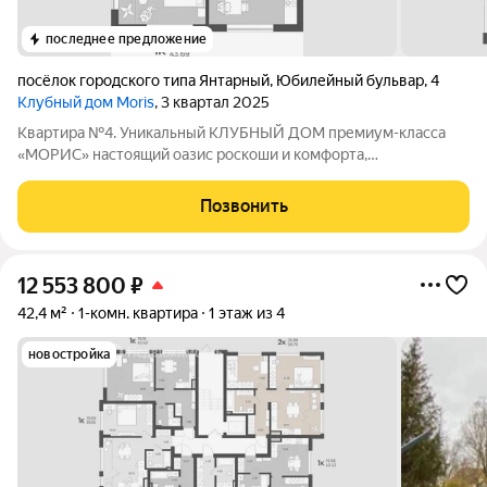
последнее предложение
посёлок городского типа Янтарный
,
Юбилейный бульвар
,
4
Клубный дом Moris
, 3 квартал 2025
Квартира №4. Уникальный КЛУБНЫЙ ДОМ премиум-класса
«МОРИС» настоящий оазис роскоши и комфорта,
расположенный в живописном поселке Янтарный с лучшими
пляжами, на берегу Балтийского моря, аналогов которому нет.
Позвонить
Это место, где сливаются воедино
12 553 800
₽
42,4 м²
1-комн. квартира
1 этаж из 4
новостройка