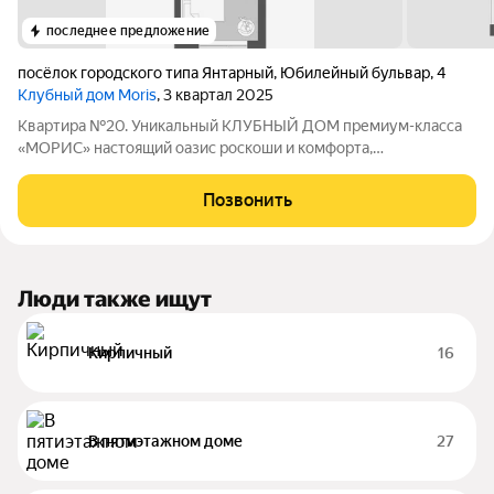
последнее предложение
посёлок городского типа Янтарный
,
Юбилейный бульвар
,
4
Клубный дом Moris
, 3 квартал 2025
Квартира №20. Уникальный КЛУБНЫЙ ДОМ премиум-класса
«МОРИС» настоящий оазис роскоши и комфорта,
расположенный в живописном поселке Янтарный с лучшими
пляжами, на берегу Балтийского моря, аналогов которому нет.
Позвонить
Это место, где сливаются воедино
Люди также ищут
Кирпичный
16
В пятиэтажном доме
27