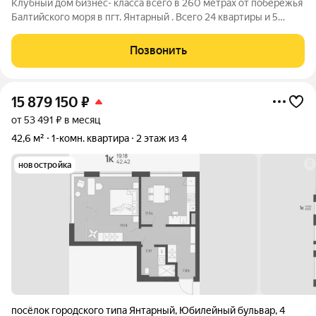
Клубный дом бизнес- класса всего в 260 метрах от побережья
Балтийского моря в пгт. Янтарный . Всего 24 квартиры и 5
этажей. Роскошный вид на море и двухуровневые квартиры.
Высота потолков 3.3 метра. Янтарный - маленький, но
Позвонить
невероятно живописный
15 879 150
₽
от 53 491 ₽ в месяц
42,6 м²
1-комн. квартира
2 этаж из 4
новостройка
посёлок городского типа Янтарный
,
Юбилейный бульвар
,
4