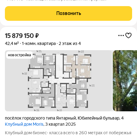
расположенный в живописном поселке Янтарный с лучшими
пляжами, на берегу Балтийского моря, аналогов которому нет.
Позвонить
Это место, где сливаются воедино
15 879 150
₽
42,4 м²
1-комн. квартира
2 этаж из 4
новостройка
посёлок городского типа Янтарный
,
Юбилейный бульвар
,
4
Клубный дом Moris
, 3 квартал 2025
Клубный дом бизнес- класса всего в 260 метрах от побережья