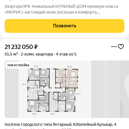
Квартира №8. Уникальный КЛУБНЫЙ ДОМ премиум-класса
«МОРИС» настоящий оазис роскоши и комфорта,
расположенный в живописном поселке Янтарный с лучшими
пляжами, на берегу Балтийского моря, аналогов которому нет.
Позвонить
Это место, где сливаются воедино
21 232 050
₽
55,5 м²
2-комн. квартира
4 этаж из 5
новостройка
посёлок городского типа Янтарный
,
Юбилейный бульвар
,
4