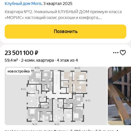
Клубный дом Moris
, 3 квартал 2025
Квартира №12. Уникальный КЛУБНЫЙ ДОМ премиум-класса
«МОРИС» настоящий оазис роскоши и комфорта,
расположенный в живописном поселке Янтарный с лучшими
пляжами, на берегу Балтийского моря, аналогов которому нет.
Позвонить
Это место, где сливаются воедино
23 501 100
₽
59,4 м²
2-комн. квартира
4 этаж из 4
новостройка