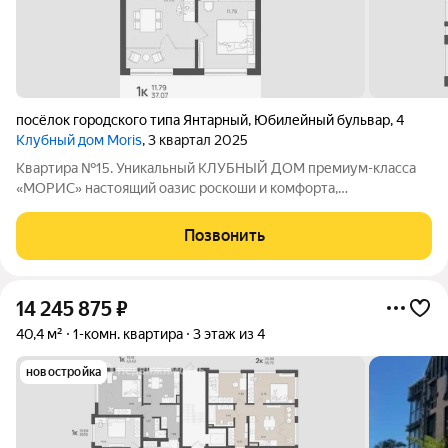
посёлок городского типа Янтарный
,
Юбилейный бульвар
,
4
Клубный дом Moris
, 3 квартал 2025
Квартира №15. Уникальный КЛУБНЫЙ ДОМ премиум-класса
«МОРИС» настоящий оазис роскоши и комфорта,
расположенный в живописном поселке Янтарный с лучшими
пляжами, на берегу Балтийского моря, аналогов которому нет.
Позвонить
Это место, где сливаются воедино
14 245 875
₽
40,4 м²
1-комн. квартира
3 этаж из 4
новостройка