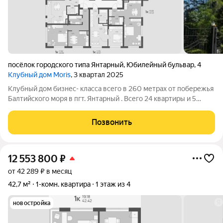
посёлок городского типа Янтарный
,
Юбилейный бульвар
,
4
Клубный дом Moris
, 3 квартал 2025
Клубный дом бизнес- класса всего в 260 метрах от побережья
Балтийского моря в пгт. Янтарный . Всего 24 квартиры и 5
этажей. Роскошный вид на море и двухуровневые квартиры.
Высота потолков 3.3 метра. Янтарный - маленький, но
Позвонить
невероятно живописный
12 553 800
₽
от 42 289 ₽ в месяц
42,7 м²
1-комн. квартира
1 этаж из 4
новостройка