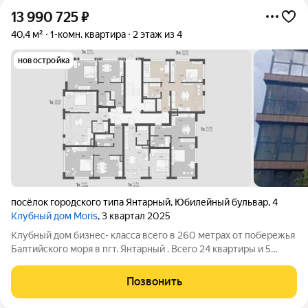
13 990 725
₽
40,4 м²
1-комн. квартира
2 этаж из 4
новостройка
посёлок городского типа Янтарный
,
Юбилейный бульвар
,
4
Клубный дом Moris
, 3 квартал 2025
Клубный дом бизнес- класса всего в 260 метрах от побережья
Балтийского моря в пгт. Янтарный . Всего 24 квартиры и 5
этажей. Роскошный вид на море и двухуровневые квартиры.
Высота потолков 3.3 метра. Янтарный - маленький, но
Позвонить
невероятно живописный