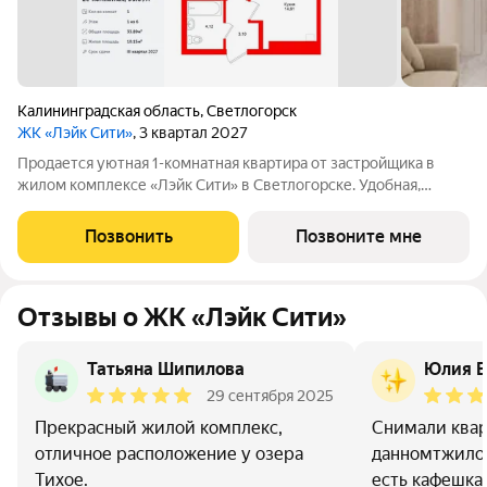
Калининградская область
,
Светлогорск
ЖК «Лэйк Сити»
, 3 квартал 2027
Продается уютная 1-комнатная квартира от застройщика в
жилом комплексе «Лэйк Сити» в Светлогорске. Удобная,
классическая, функциональная европланировка, большая
кухня-гостиная 14.61 м, вместительная прихожая 3.1 м. Общая
Позвонить
Позвоните мне
площадь квартиры - 33.89 м,
Отзывы о ЖК «Лэйк Сити»
Татьяна Шипилова
Юлия В
29 сентября 2025
Прекрасный жилой комплекс,
Снимали квар
отличное расположение у озера
данномтжилом
Тихое.
есть кафешка