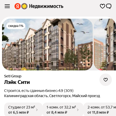
скидка 1%
Setl Group
Лэйк Сити
Строится, есть сданные
•
бизнес
•
4.9 (309)
Калининградская область
,
Светлогорск
,
Майский проезд
Студии
от 23 м²
1-комн.
от 32,2 м²
2-комн.
от 53,7 м
от 6,5 млн ₽
от 8,4 млн ₽
от 11,8 млн ₽