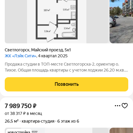
Светлогорск
,
Майский проезд
,
5к1
ЖК «Лэйк Сити»
, 4 квартал 2025
Продажа студии в ТОП-месте Светлогорска-2, ориентир о.
Тихое. Общая площадь квартиры с учетом лоджии 26,20 м.кв.,
без неё 24,96 м.кв. Теплый пол. Высота потолков 3,31 м.
Развитый район: новые современные детские площадки,
Позвонить
продуктовые магазины, пункты
7 989 750
₽
от 38 317 ₽ в месяц
26,5 м²
квартира-студия
6 этаж из 6
новостройка