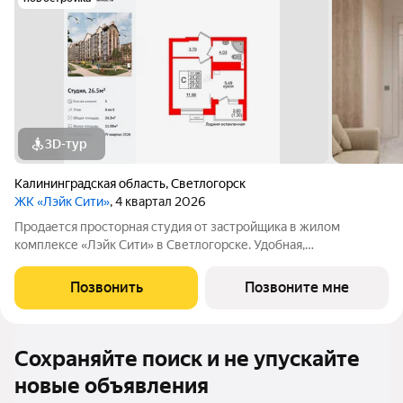
3D-тур
Калининградская область
,
Светлогорск
ЖК «Лэйк Сити»
, 4 квартал 2026
Продается просторная студия от застройщика в жилом
комплексе «Лэйк Сити» в Светлогорске. Удобная,
классическая, функциональная европланировка, большая
кухня-гостиная 5.49 м, просторная прихожая 3.7 м. Общая
Позвонить
Позвоните мне
площадь студии - 26.5 м, жилая 11.98 м,
Сохраняйте поиск и не упускайте
новые объявления