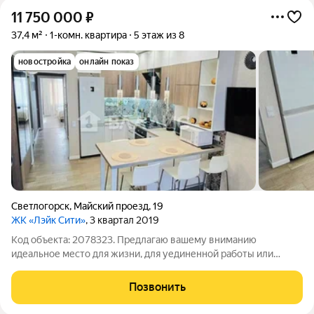
11 750 000
₽
37,4 м²
1-комн. квартира
5 этаж из 8
новостройка
онлайн показ
Светлогорск
,
Майский проезд
,
19
ЖК «Лэйк Сити»
, 3 квартал 2019
Код объекта: 2078323. Предлагаю вашему вниманию
идеальное место для жизни, для уединенной работы или
выгодную инвестицию! Продам однокомнатную квартиру
37,35 м с автономным отоплением на пятом этаже
Позвонить
восьмиэтажного кирпичного дома 2019 г постройки в