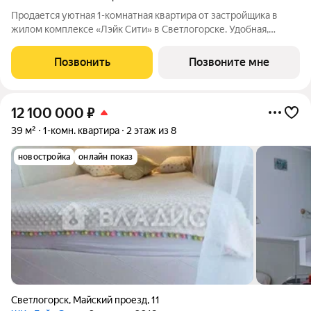
Продается уютная 1-комнатная квартира от застройщика в
жилом комплексе «Лэйк Сити» в Светлогорске. Удобная,
классическая, функциональная европланировка, большая
кухня-гостиная 13.8 м, вместительная прихожая 3.56 м. Общая
Позвонить
Позвоните мне
площадь квартиры - 32.22 м,
12 100 000
₽
39 м²
1-комн. квартира
2 этаж из 8
новостройка
онлайн показ
Светлогорск
,
Майский проезд
,
11