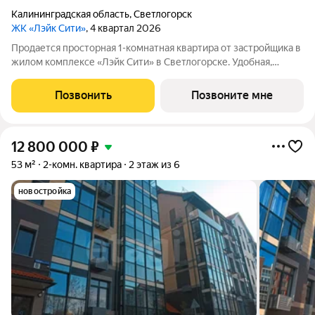
Калининградская область
,
Светлогорск
ЖК «Лэйк Сити»
, 4 квартал 2026
Продается просторная 1-комнатная квартира от застройщика в
жилом комплексе «Лэйк Сити» в Светлогорске. Удобная,
классическая, функциональная европланировка, большая
кухня-гостиная 17.62 м, вместительная прихожая 4 м. Общая
Позвонить
Позвоните мне
площадь квартиры - 41.38 м,
12 800 000
₽
53 м²
2-комн. квартира
2 этаж из 6
новостройка