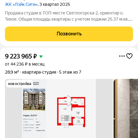
ЖК «Лэйк Сити»
, 3 квартал 2025
Продажа студии в ТОП-месте Светлогорска-2, ориентир о.
Тихое. Общая площадь квартиры с учетом лоджии 25.37 м.кв.,
без неё 24,7 м.кв. Квартира расположена на 5 этаже 6-ти
этажного дома. Дом сдан в 2025 г. Теплый пол. Высота
Позвонить
потолков 3,31 м. Развитый
9 223 965
₽
от 44 236 ₽ в месяц
28,9 м²
квартира-студия
5 этаж из 7
новостройка