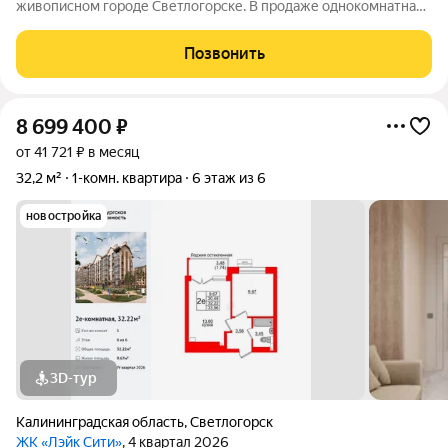
живописном городе Светлогорске. В продаже однокомнатная
квартира в современном, уютном ЖК "LikeCity". Ориентир:
Калининградский пр-т, парк творчества "Муза". Общая
Позвонить
площадь 36 кв.м. Жилая площадь 17,4
8 699 400
₽
от 41 721 ₽ в месяц
32,2 м²
1-комн. квартира
6 этаж из 6
новостройка
3D-тур
Калининградская область
,
Светлогорск
ЖК «Лэйк Сити»
, 4 квартал 2026