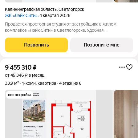
Калининградская область
,
Светлогорск
ЖК «Лэйк Сити»
, 4 квартал 2026
Продается просторная студия от застройщика в жилом
комплексе «Лэйк Сити» в Светлогорске. Удобная,
классическая, функциональная европланировка, большая
кухня-гостиная 6.26 м, просторная прихожая 3.64 м. Общая
Позвонить
Позвоните мне
площадь студии - 28.87 м, жилая 13 м,
9 455 310
₽
от 45 346 ₽ в месяц
33,9 м²
1-комн. квартира
4 этаж из 6
новостройка