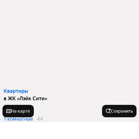
Квартиры
в ЖК «Лэйк Сити»
Студии
37
На карте
Сохранить
1-комнатные
44
2-комнатные
16