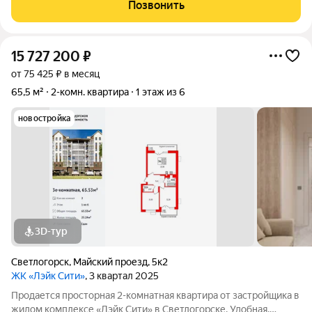
городе Калининградской области. Каждый элемент интерьера
Позвонить
продуман до мелочей и выполнен из элитных
15 727 200
₽
от 75 425 ₽ в месяц
65,5 м²
2-комн. квартира
1 этаж из 6
новостройка
3D-тур
Светлогорск
,
Майский проезд
,
5к2
ЖК «Лэйк Сити»
, 3 квартал 2025
Продается просторная 2-комнатная квартира от застройщика в
жилом комплексе «Лэйк Сити» в Светлогорске. Удобная,