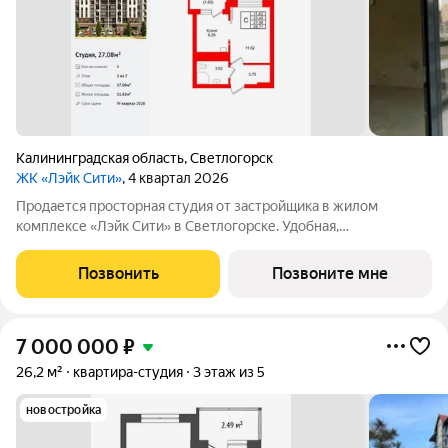
Калининградская область
,
Светлогорск
ЖК «Лэйк Сити»
, 4 квартал 2026
Продается просторная студия от застройщика в жилом
комплексе «Лэйк Сити» в Светлогорске. Удобная,
классическая, функциональная европланировка, большая
кухня-гостиная 6.26 м, просторная прихожая 3.75 м. Общая
Позвонить
Позвоните мне
площадь студии - 27.08 м, жилая 11.62 м,
7 000 000
₽
26,2 м²
квартира-студия
3 этаж из 5
новостройка