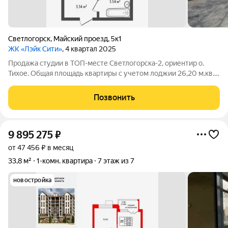
Светлогорск
,
Майский проезд
,
5к1
ЖК «Лэйк Сити»
, 4 квартал 2025
Продажа студии в ТОП-месте Светлогорска-2, ориентир о.
Тихое. Общая площадь квартиры с учетом лоджии 26,20 м.кв.,
без неё 24,96 м.кв. Теплый пол. Высота потолков 3,31 м.
Развитый район: новые современные детские площадки,
Позвонить
продуктовые магазины, пункты
9 895 275
₽
от 47 456 ₽ в месяц
33,8 м²
1-комн. квартира
7 этаж из 7
новостройка