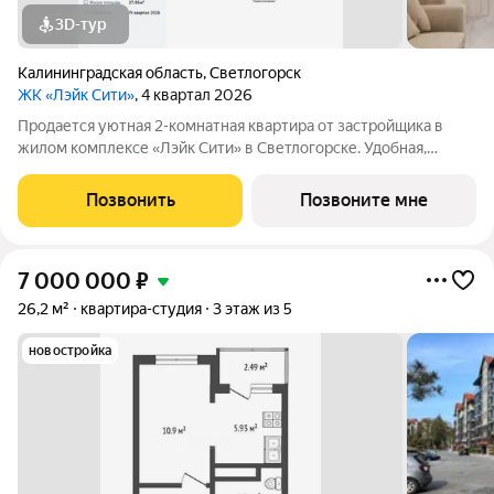
3D-тур
Калининградская область
,
Светлогорск
ЖК «Лэйк Сити»
, 4 квартал 2026
Продается уютная 2-комнатная квартира от застройщика в
жилом комплексе «Лэйк Сити» в Светлогорске. Удобная,
классическая планировка, кухня 10.98 м, вместительная
прихожая 6 м. Общая площадь квартиры - 53.65 м, жилая 27.95
Позвонить
Позвоните мне
м, высота потолка 3 м.
7 000 000
₽
26,2 м²
квартира-студия
3 этаж из 5
новостройка