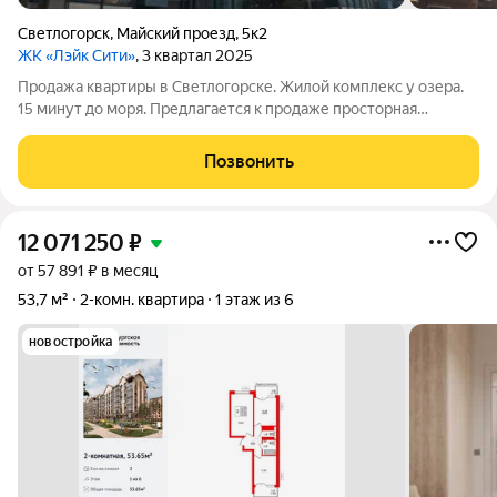
Светлогорск
,
Майский проезд
,
5к2
ЖК «Лэйк Сити»
, 3 квартал 2025
Продажа квартиры в Светлогорске. Жилой комплекс у озера.
15 минут до моря. Предлагается к продаже просторная
двухкомнатная квартира в современном, недавно введенном
в эксплуатацию доме в городе Светлогорск. Главное
Позвонить
преимущество локации уникальная
12 071 250
₽
от 57 891 ₽ в месяц
53,7 м²
2-комн. квартира
1 этаж из 6
новостройка