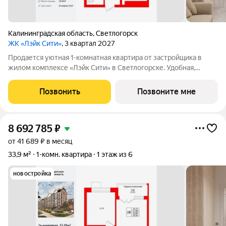
Калининградская область
,
Светлогорск
ЖК «Лэйк Сити»
, 3 квартал 2027
Продается уютная 1-комнатная квартира от застройщика в
жилом комплексе «Лэйк Сити» в Светлогорске. Удобная,
классическая, функциональная европланировка, большая
кухня-гостиная 14.61 м, вместительная прихожая 3.1 м. Общая
Позвонить
Позвоните мне
площадь квартиры - 33.89 м,
8 692 785
₽
от 41 689 ₽ в месяц
33,9 м²
1-комн. квартира
1 этаж из 6
новостройка