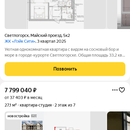
Светлогорск
,
Майский проезд
,
5к2
ЖК «Лэйк Сити»
, 3 квартал 2025
Уютная однокомнатная квартира с видом на сосновый бор и
море в городе-курорте Светлогорске. Общая площадь 33,2 кв.
м на третьем этаже восьмиэтажного монолитно-кирпичного
дома 2025 года постройки от застройщика Setl Group. В
Позвонить
квартире выполнен
7 799 040
₽
от 37 403 ₽ в месяц
27,1 м²
квартира-студия
2 этаж из 7
новостройка