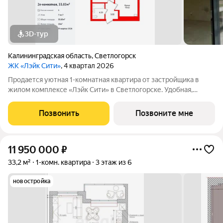
3D-тур
Калининградская область
,
Светлогорск
ЖК «Лэйк Сити»
, 4 квартал 2026
Продается уютная 1-комнатная квартира от застройщика в
жилом комплексе «Лэйк Сити» в Светлогорске. Удобная,
классическая, функциональная европланировка, большая
кухня-гостиная 14.62 м, вместительная прихожая 3.52 м. Общая
Позвонить
Позвоните мне
площадь квартиры - 33.83 м,
11 950 000
₽
33,2 м²
1-комн. квартира
3 этаж из 6
новостройка