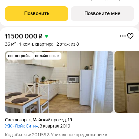
классическая, функциональная европланировка, большая
кухня-гостиная 22.95 м, вместительная прихожая 7.81 м. Общая
Позвонить
Позвоните мне
площадь квартиры - 65.53
11 500 000
₽
36 м²
1-комн. квартира
2 этаж из 8
новостройка
онлайн показ
Светлогорск
,
Майский проезд
,
19
ЖК «Лэйк Сити»
, 3 квартал 2019
Код объекта: 2011592. Уникальное предложение в