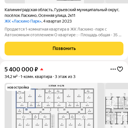
Калининградская область
,
Гурьевский муниципальный округ
,
посёлок Ласкино
,
Осенняя улица
,
2к11
ЖК «Ласкино Парк»
, 4 квартал 2023
Продается 1-комнатная квартира в ЖК Ласкино -парк с
Автономным отоплением О квартире : - Площадь общая - 35 м
2, жилая -14.2 м2, кухня 10 м2. - Планировка : евро - планировка
есть одна изолированная комната и кухня гостиная, удобно для
Позвонить
семейного
5 400 000
₽
34,2 м²
1-комн. квартира
3 этаж из 3
новостройка