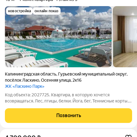
новостройка
онлайн показ
Калининградская область
,
Гурьевский муниципальный округ
,
посёлок Ласкино
,
Осенняя улица
,
2к16
ЖК «Ласкино Парк»
Код объекта: 2027725. Квартира, в которую хочется
возвращаться. Лес, птицы, белки. Йога, бег, Теннисные корты.
Тишина, природа и ощущение загородного отдыха в 20
минутах от центра города. Светлая, уютная квартира, с
Позвонить
продуманным ремонтом можно