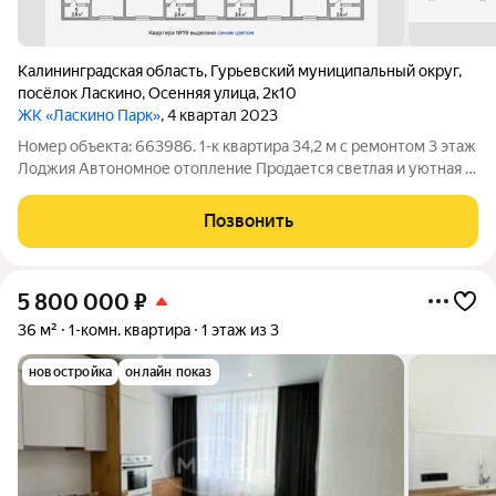
Калининградская область
,
Гурьевский муниципальный округ
,
посёлок Ласкино
,
Осенняя улица
,
2к10
ЖК «Ласкино Парк»
, 4 квартал 2023
Номер объекта: 663986. 1-к квартира 34,2 м с ремонтом 3 этаж
Лоджия Автономное отопление Продается светлая и уютная 1-
комнатная квартира площадью 34,2 м в современном жилом
комплексе «Ласкино Парк». Квартира полностью готова к
Позвонить
проживанию выполнен
5 800 000
₽
36 м²
1-комн. квартира
1 этаж из 3
новостройка
онлайн показ