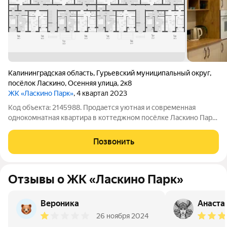
Калининградская область
,
Гурьевский муниципальный округ
,
посёлок Ласкино
,
Осенняя улица
,
2к8
ЖК «Ласкино Парк»
, 4 квартал 2023
Код объекта: 2145988. Продается уютная и современная
однокомнатная квартира в коттеджном посёлке Ласкино Парк.
Квартира расположена по адресу: Осенняя улица, 2, корп.8.
Дом построен и сдан в эксплуатацию в 2024 году. Это то
Позвонить
место, где сочетаются
Отзывы о ЖК «Ласкино Парк»
Вероника
Анаста
26 ноября 2024