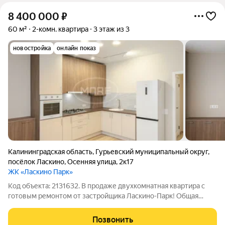
8 400 000
₽
60 м²
2-комн. квартира
3 этаж из 3
новостройка
онлайн показ
Калининградская область
,
Гурьевский муниципальный округ
,
посёлок Ласкино
,
Осенняя улица
,
2к17
ЖК «Ласкино Парк»
Код объекта: 2131632. В продаже двухкомнатная квартира с
готовым ремонтом от застройщика Ласкино-Парк! Общая
площадь 60м2 Доступны все виды ипотек: Семейная ипотека
Военная ипотека IT ипотека Готовый ремонт с мебелью и
Позвонить