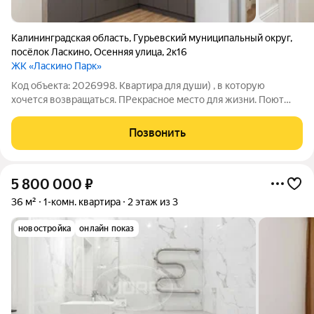
Калининградская область
,
Гурьевский муниципальный округ
,
посёлок Ласкино
,
Осенняя улица
,
2к16
ЖК «Ласкино Парк»
Код объекта: 2026998. Квартира для души) , в которую
хочется возвращаться. ПРекрасное место для жизни. Поют
птицы, ручные белки. Лес, парк. Йога комьюнити. Бег и
здоровый образ жизни. Теннисные корты. Тишина, природа и
Позвонить
ощущение загородного отдыха в
5 800 000
₽
36 м²
1-комн. квартира
2 этаж из 3
новостройка
онлайн показ