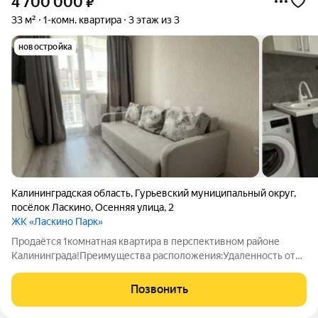
4 700 000
₽
33 м²
1-комн. квартира
3 этаж из 3
новостройка
Калининградская область
,
Гурьевский муниципальный округ
,
посёлок Ласкино
,
Осенняя улица
,
2
ЖК «Ласкино Парк»
Продаётся 1комнатная квартира в перспективном районе
Калининграда!Преимущества расположения:Удаленность от
шумных дорог тишина и чистый воздух.Благоустроенный двор
с озеленением и детской площадкой.Транспортная
Позвонить
доступность: остановки общественного