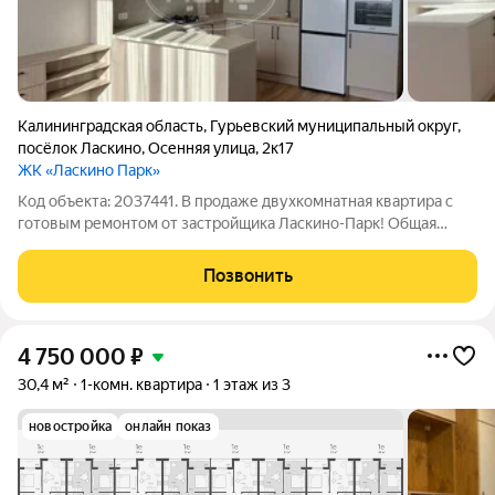
Калининградская область
,
Гурьевский муниципальный округ
,
посёлок Ласкино
,
Осенняя улица
,
2к17
ЖК «Ласкино Парк»
Код объекта: 2037441. В продаже двухкомнатная квартира с
готовым ремонтом от застройщика Ласкино-Парк! Общая
площадь 64 м2 Доступны все виды ипотек: Семейная ипотека
Военнная ипотека IT ипотека Готовый ремонт с мебелью и
Позвонить
техникой Вам не придется
4 750 000
₽
30,4 м²
1-комн. квартира
1 этаж из 3
новостройка
онлайн показ