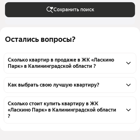
Сохранить поиск
Остались вопросы?
Сколько квартир в продаже в ЖК «Ласкино
Парк» в Калининградской области ?
На Яндекс Недвижимости в продаже в ЖК 
«Ласкино Парк» в Калининградской области 26 
Как выбрать свою лучшую квартиру?
квартир, из них 26 объявлений от агентств
Чтобы купить квартиру рядом с лесом в ЖК 
«Ласкино Парк», воспользуйтесь тепловой картой 
Сколько стоит купить квартиру в ЖК
«Ласкино Парк» в Калининградской области
для оценки инфраструктуры и транспортной 
?
доступности в выбранном районе в ЖК «Ласкино 
Парк» в Калининградской области
Цена за квадратный метр
131 250 — 165 441 ₽
Для легкого выбора подходящей квартиры в 
Площадь
27 — 64 м²