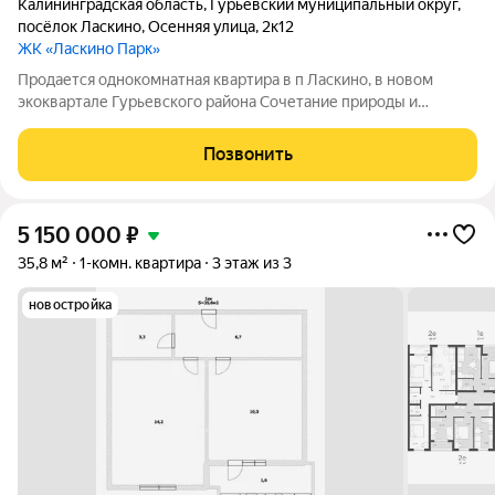
Калининградская область
,
Гурьевский муниципальный округ
,
посёлок Ласкино
,
Осенняя улица
,
2к12
ЖК «Ласкино Парк»
Продается однокомнатная квартира в п Ласкино, в новом
экоквартале Гурьевского района Сочетание природы и
комфорта в каждом уголке жилого комплекса! Большой
ухоженный парк с прогулочными дорожками и зонами отдыха!
Позвонить
Бассейн, тенисный корт! Залив в
5 150 000
₽
35,8 м²
1-комн. квартира
3 этаж из 3
новостройка