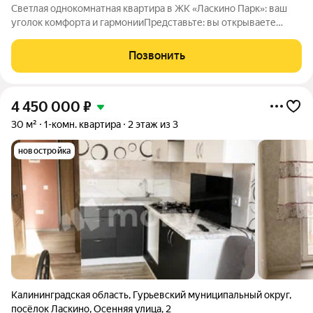
Светлая однокомнатная квартира в ЖК «Ласкино Парк»: ваш
уголок комфорта и гармонииПредставьте: вы открываете
дверь своей новой квартиры и ощущаете, как вас окутывает
атмосфера уюта и спокойствия. Всё готово для жизни
Позвонить
заезжайте и наслаждайтесь каждым
4 450 000
₽
30 м²
1-комн. квартира
2 этаж из 3
новостройка
Калининградская область
,
Гурьевский муниципальный округ
,
посёлок Ласкино
,
Осенняя улица
,
2