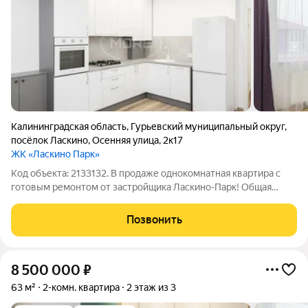
Калининградская область
,
Гурьевский муниципальный округ
,
посёлок Ласкино
,
Осенняя улица
,
2к17
ЖК «Ласкино Парк»
Код объекта: 2133132. В продаже однокомнатная квартира с
готовым ремонтом от застройщика Ласкино-Парк! Общая
площадь 42 м2 Доступны все виды ипотек: Семейная ипотека
Военная ипотека IT ипотека Готовый ремонт с мебелью и
Позвонить
техникой Вам не придется
8 500 000
₽
63 м²
2-комн. квартира
2 этаж из 3