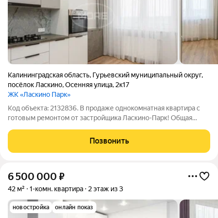
Калининградская область
,
Гурьевский муниципальный округ
,
посёлок Ласкино
,
Осенняя улица
,
2к17
ЖК «Ласкино Парк»
Код объекта: 2132836. В продаже однокомнатная квартира с
готовым ремонтом от застройщика Ласкино-Парк! Общая
площадь 30 м2 Доступны все виды ипотек: Семейная ипотека
Военная ипотека IT ипотека Готовый ремонт с мебелью и
Позвонить
техникой Вам не придется
6 500 000
₽
42 м²
1-комн. квартира
2 этаж из 3
новостройка
онлайн показ