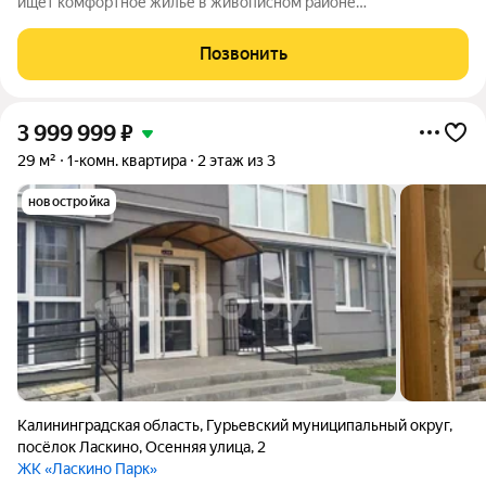
ищет комфортное жильё в живописном районе
Калининградской области! Двухкомнатная квартира в посёлке
Ласкино. Доступны все виды ипотек: Семейная ипотека
Позвонить
Военная ипотека IT ипотека Квартира
3 999 999
₽
29 м²
1-комн. квартира
2 этаж из 3
новостройка
Калининградская область
,
Гурьевский муниципальный округ
,
посёлок Ласкино
,
Осенняя улица
,
2
ЖК «Ласкино Парк»