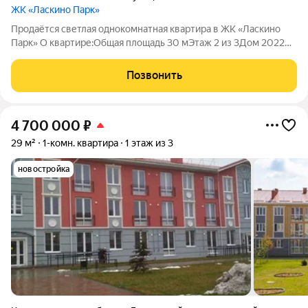
ЖК «Ласкино Парк»
Продаётся светлая однокомнатная квартира в ЖК «Ласкино
Парк» О квартире:Общая площадь 30 мЭтаж 2 из 3Дом 2022
года постройки современный и комфортныйАвтономное
отоплениеЗастеклённая лоджияОстаются мебель и техника
Позвонить
заезжай и живиПроводка сделана
4 700 000
₽
29 м²
1-комн. квартира
1 этаж из 3
новостройка