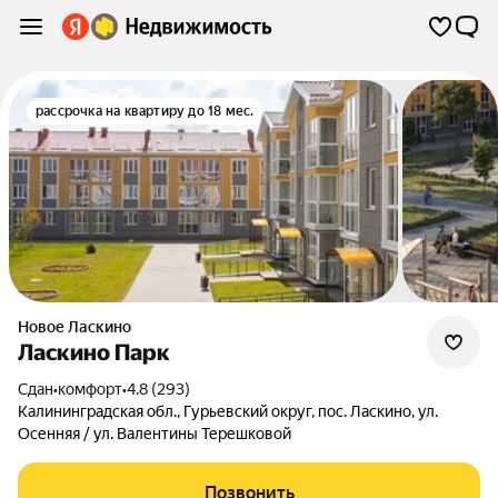
рассрочка на квартиру до 18 мес.
Новое Ласкино
Ласкино Парк
Сдан
•
комфорт
•
4.8 (293)
Калининградская обл.
,
Гурьевский округ
,
пос. Ласкино
,
ул.
Осенняя / ул. Валентины Терешковой
Позвонить