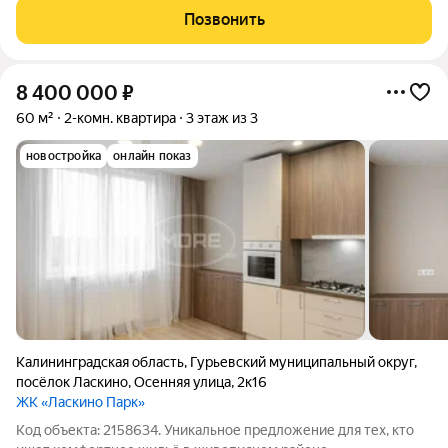
Paccрочка 0% - Отлично подойдет как инвестиционный
Позвонить
проект!! Длительная аренда
8 400 000
₽
60 м²
2-комн. квартира
3 этаж из 3
новостройка
онлайн показ
Калининградская область
,
Гурьевский муниципальный округ
,
посёлок Ласкино
,
Осенняя улица
,
2к16
ЖК «Ласкино Парк»
Код объекта: 2158634. Уникальное предложение для тех, кто