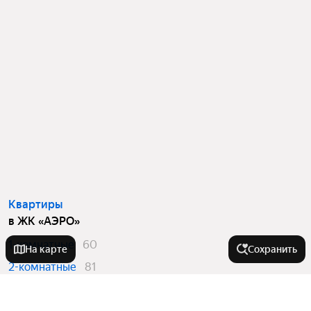
Квартиры
в ЖК «АЭРО»
1-комнатные
60
На карте
Сохранить
2-комнатные
81
3-комнатные
33