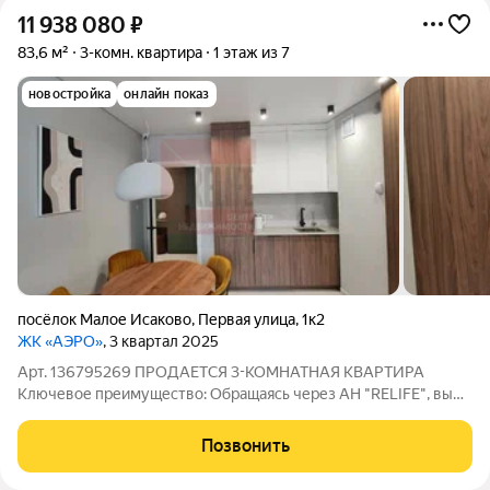
11 938 080
₽
83,6 м²
3-комн. квартира
1 этаж из 7
новостройка
онлайн показ
посёлок Малое Исаково
,
Первая улица
,
1к2
ЖК «АЭРО»
, 3 квартал 2025
Арт. 136795269 ПРОДАЕТСЯ 3-КОМНАТНАЯ КВАРТИРА
Ключевое преимущество: Обращаясь через АН "RELIFE", вы
получаете дополнительную скидку 1,5% на стоимость
квартиры. Площадь квартиры 83,6м2 без отделки. Есть
Позвонить
возможность заказать ремонт "под ключ" у