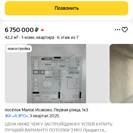
Исаково, Первая ул., 1к4 Квартира располагается на 2 этаже 7-
этажного современного дома в ЖК "Аэро", общая площадь 74
Позвонить
м2. ЖK «AЭРО»
6 750 000
₽
42,2 м²
1-комн. квартира
6 этаж из 7
новостройка
посёлок Малое Исаково
,
Первая улица
,
1к3
ЖК «АЭРО»
, 3 квартал 2025
ЦЕНА НИЖЕ ЧЕМ У ЗАСТРОЙЩИКА!!! УСПЕЙ КУПИТЬ
ЛУЧШИЙ ВАРИАНТ!!! ПОТОЛКИ 3 М!!!! Продается