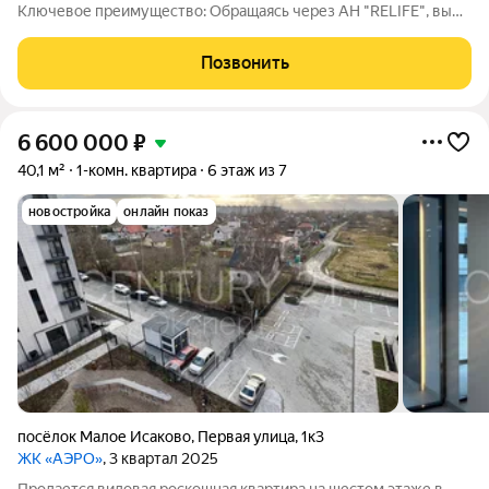
Ключевое преимущество: Обращаясь через АН "RELIFE", вы
получаете дополнительную скидку 1,5% на стоимость
квартиры. Площадь квартиры 65,5м2 без отделки. Есть
Позвонить
возможность заказать ремонт "под ключ" у
6 600 000
₽
40,1 м²
1-комн. квартира
6 этаж из 7
новостройка
онлайн показ
посёлок Малое Исаково
,
Первая улица
,
1к3
ЖК «АЭРО»
, 3 квартал 2025