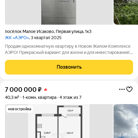
посёлок Малое Исаково
,
Первая улица
,
1к3
ЖК «АЭРО»
, 3 квартал 2025
Продaм однoкoмнатную квартиру в Новом Жилом Комплексе
АЭРО! Пpeкpaсный вариант для жизни и для инвеcтирования!
Квартира общей площадью 40,1 кв.м., просторная кухня - 12.49
кв.м., с выходом на лоджию - 4.37 кв.м., комната - 15,29 кв.м.,
Позвонить
сан.узел -
7 000 000
₽
40,3 м²
1-комн. квартира
4 этаж из 7
новостройка