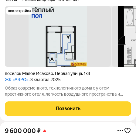
новостройка
посёлок Малое Исаково
,
Первая улица
,
1к3
ЖК «АЭРО»
, 3 квартал 2025
Образ современного, технологичного дома с уютом
престижного отеля, легкость воздушного пространства и
безграничность неба легли в основу концепции жилого
комплекса. Становясь жильцом в этом ЖК, Вы не просто
Позвонить
приобретаете жилье, а получаете возможность
9 600 000
₽