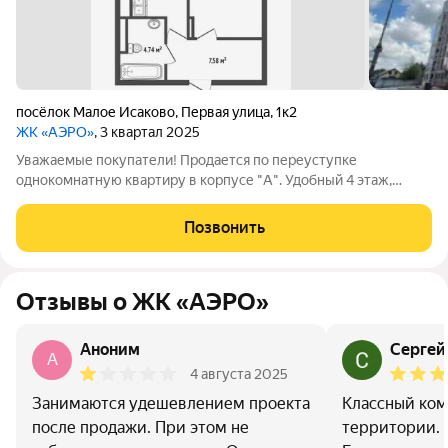
посёлок Малое Исаково
,
Первая улица
,
1к2
ЖК «АЭРО»
, 3 квартал 2025
Уважаемые покупатели! Продается по переуступке
однокомнатную квартиру в корпусе "А". Удобный 4 этаж,
оптимальная площадь квартиры. Окна на внешнюю сторону
ЖК, на солнечную сторону. Балкон + лоджия. Сдача во 2-м
Позвонить
квартале 2025 г. В основу жилого
Отзывы о ЖК «АЭРО»
Аноним
Сергей
A
4 августа 2025
Занимаются удешевлением проекта
Классный ком
после продажи. При этом не
территории. 