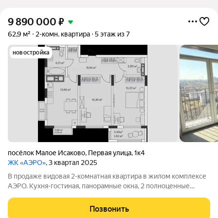
9 890 000
₽
62,9 м²
2-комн. квартира
5 этаж из 7
новостройка
посёлок Малое Исаково
,
Первая улица
,
1к4
ЖК «АЭРО»
, 3 квартал 2025
В продаже видовая 2-комнатная квартира в жилом комплексе
АЭРО. Кухня-гостиная, панорамные окна, 2 полноценные
ванные (одна из которых - с окном), 2 балкона, просторные
спальни правильной формы, гардеробная. Дом сдан, идёт
Позвонить
активное заселение жильцов,