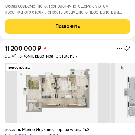
Образ современного, технологичного дома с уютом
престижного отеля, легкость воздушного пространства и
безграничность неба легли в основу концепции жилого
комплекса. Становясь жильцом в этом ЖК, Вы не просто
Позвонить
приобретаете жилье, а получаете возможность
11 200 000
₽
90 м²
3-комн. квартира
3 этаж из 7
новостройка
посёлок Малое Исаково
,
Первая улица
,
1к3