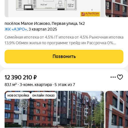
посёлок Малое Исаково
,
Первая улица
,
1к2
ЖК «АЭРО»
, 3 квартал 2025
Ceмейнaя ипoтека от 4,5% IT ипотекa от 4,5% Pыночная ипoтeкa
13,9% Обмeн жилья по пpограмме трейд-ин Рассрочка 0%
Скидка до 7% при полной оплате Экологически чистый район
Калининграда Автономное отопление Круглосуточное
Позвонить
видеонаблюдение
12 390 210
₽
83,1 м²
3-комн. квартира
5 этаж из 7
новостройка
онлайн показ