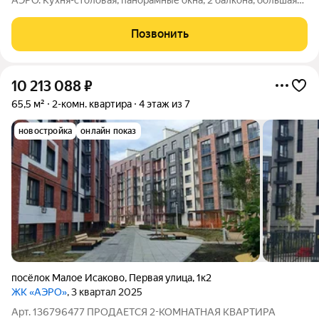
АЭРО. Кухня-столовая, панорамные окна, 2 балкона, большая
спальня, вместительная ванная комната, гардеробная. Дом
сдан, идёт активное заселение жильцов, в скором времени
Позвонить
начнёт работу
10 213 088
₽
65,5 м²
2-комн. квартира
4 этаж из 7
новостройка
онлайн показ
посёлок Малое Исаково
,
Первая улица
,
1к2
ЖК «АЭРО»
, 3 квартал 2025
Арт. 136796477 ПРОДАЕТСЯ 2-КОМНАТНАЯ КВАРТИРА