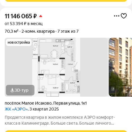
11 146 065
₽
от 53 394 ₽ в месяц
70,3 м²
2-комн. квартира
7 этаж из 7
новостройка
3D-тур
посёлок Малое Исаково
,
Первая улица
,
1к1
ЖК «АЭРО»
, 3 квартал 2025
Продается квартира в жилом комплексе АЭРО комфорт-
класса в Калининграде. Больше света. Больше личного
пространства. Больше поводов остаться дома. Панорамное