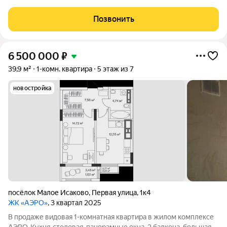
однокомнатная квартира в ЖК АЭРО уровня комфорт класса.
Площадь квартиры 42 кв.м., кухня 12,45 кв.м. Квартира
Позвонить
расположена на шестом этаже дома терминал С. Каждый
6 500 000
₽
39,9 м²
1-комн. квартира
5 этаж из 7
новостройка
посёлок Малое Исаково
,
Первая улица
,
1к4
ЖК «АЭРО»
, 3 квартал 2025
В продаже видовая 1-комнатная квартира в жилом комплексе