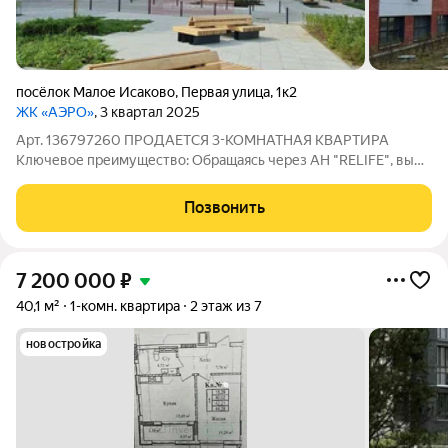
посёлок Малое Исаково
,
Первая улица
,
1к2
ЖК «АЭРО»
, 3 квартал 2025
Арт. 136797260 ПРОДАЕТСЯ 3-КОМНАТНАЯ КВАРТИРА
Ключевое преимущество: Обращаясь через АН "RELIFE", вы
получаете дополнительную скидку 1,5% на стоимость
квартиры. Площадь квартиры 83,1м2 без отделки. Есть
Позвонить
возможность заказать ремонт "под ключ" у
7 200 000
₽
40,1 м²
1-комн. квартира
2 этаж из 7
новостройка