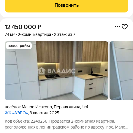
остекление, французский балкон и мастер-спальня -
Позвонить
планировка, в которой комфорт чувствуется в
12 450 000
₽
74 м²
2-комн. квартира
2 этаж из 7
новостройка
посёлок Малое Исаково
,
Первая улица
,
1к4
ЖК «АЭРО»
, 3 квартал 2025
Код объекта: 2248256. Продаётся 2-комнатная квартира,
расположенная в ленинградском районе по адресу: пос. Малое