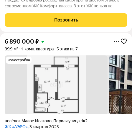
Продается видовая роскошная квартира на шестом этаже в
современном ЖК Комфорт-класса. В этот ЖК нельзя не
влюбиться. Лучше один раз увидеть! Все продумано до
мелочей. Шикарный вид из окна. Площадь: 42,5 м. Один
Позвонить
санузел, французский балкон и шикарная
6 890 000
₽
39,9 м²
1-комн. квартира
5 этаж из 7
новостройка
посёлок Малое Исаково
,
Первая улица
,
1к2
ЖК «АЭРО»
, 3 квартал 2025