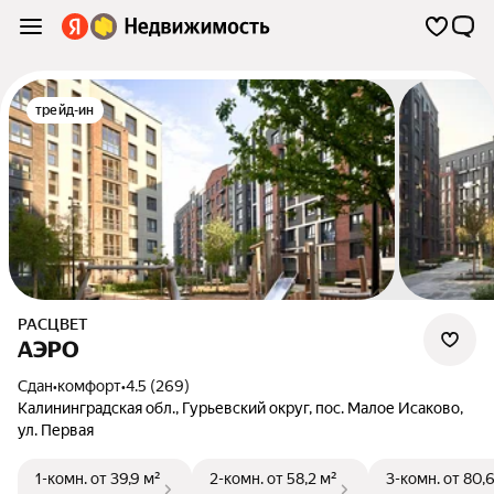
трейд-ин
РАСЦВЕТ
АЭРО
Сдан
•
комфорт
•
4.5 (269)
Калининградская обл.
,
Гурьевский округ
,
пос. Малое Исаково
,
ул. Первая
1-комн.
от 39,9 м²
2-комн.
от 58,2 м²
3-комн.
от 80,