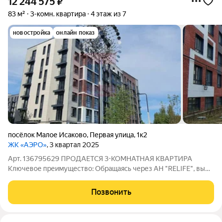
12 244 575
₽
83 м²
3-комн. квартира
4 этаж из 7
новостройка
онлайн показ
посёлок Малое Исаково
,
Первая улица
,
1к2
ЖК «АЭРО»
, 3 квартал 2025
Арт. 136795629 ПРОДАЕТСЯ 3-КОМНАТНАЯ КВАРТИРА
Ключевое преимущество: Обращаясь через АН "RELIFE", вы
получаете дополнительную скидку 1,5% на стоимость
квартиры. Площадь квартиры 83,5м2 без отделки. Есть
Позвонить
возможность заказать ремонт "под ключ" у