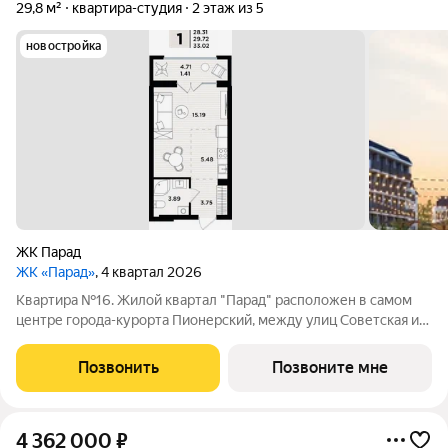
29,8 м²
квартира-студия
2 этаж из 5
новостройка
ЖК Парад
ЖК «Парад»
, 4 квартал 2026
Квартира №16. Жилой квартал "Парад" расположен в самом
центре города-курорта Пионерский, между улиц Советская и
Комсомольская, в пяти минутах от моря. В проекте
представлены 1, 2, 3 -комнатные и двухуровневые квартиры
Позвонить
Позвоните мне
различной площади. Вместе с
4 362 000
₽