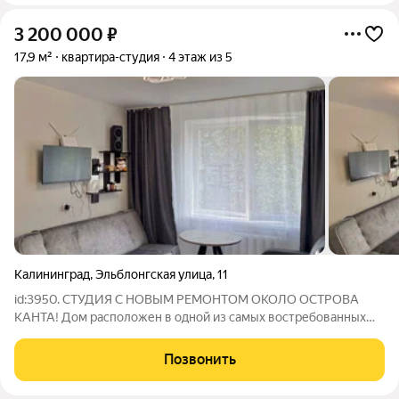
3 200 000
₽
17,9 м²
квартира-студия
4 этаж из 5
Калининград
,
Эльблонгская улица
,
11
id:3950. СТУДИЯ С НОВЫМ РЕМОНТОМ ОКОЛО ОСТРОВА
КАНТА! Дом расположен в одной из самых востребованных
локаций: в шаговой доступности находятся Браденбургские
ворота; также неподалеку ключевые туристические места
Позвонить
такие как Кафедральный собор, филиал