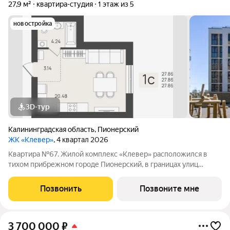
27,9 м²
квартира-студия
1 этаж из 5
новостройка
3D-тур
Калининградская область
,
Пионерский
ЖК «Клевер»
, 4 квартал 2026
Квартира №67. Жилой комплекс «Клевер» расположился в
тихом прибрежном городе Пионерский, в границах улиц
Молодежная Рабочая - Хуторская в 900 метрах от
Балтийского моря. Комплекс состоит из 5 пятиэтажных домов.
Позвонить
Позвоните мне
Застройщиком спроектированы одно-,
3 700 000
₽