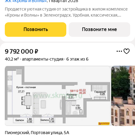
ЖК «Кроны и Волны»
, 1 квартал 2028
Продается уютная студия от застройщика в жилом комплексе
«Кроны и Волны» в Зеленоградск. Удобная, классическая,
функциональная европланировка, большая кухня-гостиная 5 м,
просторная прихожая 3.4 м. Общая площадь студии - 22.4 м,
Позвонить
Позвоните мне
жилая 8.8 м, высота
9 792 000
₽
40,2 м²
апартаменты-студия
6 этаж из 6
Пионерский
,
Портовая улица
,
5А