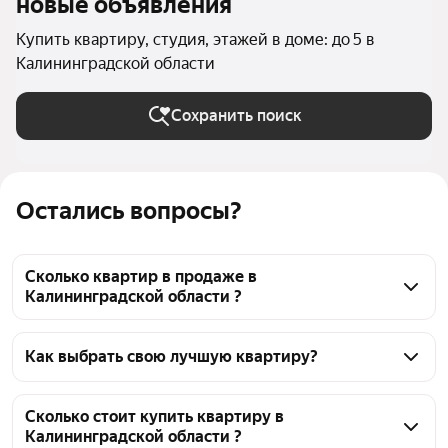
новые объявления
Купить квартиру, студия, этажей в доме: до 5 в
Калининградской области
Сохранить поиск
Остались вопросы?
Сколько квартир в продаже в
Калининградской области ?
На Яндекс Недвижимости в продаже в 
Калининградской области 686 квартир, из них 170 
Как выбрать свою лучшую квартиру?
объявлений от агентств, 516 объявлений от 
Чтобы купить квартиру - студию в пятиэтажных 
застройщиков
домах, воспользуйтесь тепловой картой для оценки 
Сколько стоит купить квартиру в
Калининградской области ?
инфраструктуры и транспортной доступности в 