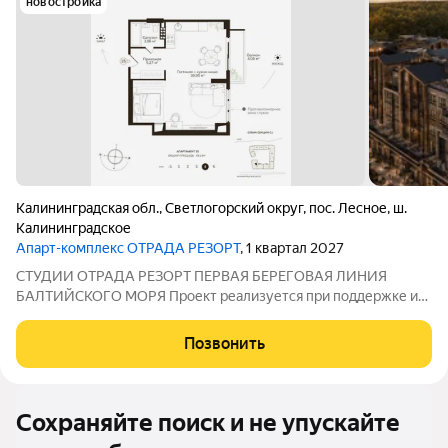
новостройка
Калининградская обл.
,
Светлогорский округ
,
пос. Лесное
,
ш.
Калининградское
Апарт-комплекс ОТРАДА РЕЗОРТ
, 1 квартал 2027
СТУДИИ ОТРАДА РЕЗОРТ ПЕРВАЯ БЕРЕГОВАЯ ЛИНИЯ
БАЛТИЙСКОГО МОРЯ Проект реализуется при поддержке и
финансировании НашДом.РФ Доход до 3 000 000 в год Рост
стоимости до +30% Управление под брендом Космос Хотел
Позвонить
Групп Рассрочка 0% без переплаты
Сохраняйте поиск и не упускайте