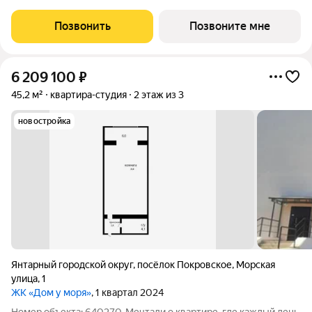
классическая, функциональная европланировка, большая
кухня-гостиная 5.49 м, просторная прихожая 3.7 м. Общая
Позвонить
Позвоните мне
площадь студии - 26.5 м, жилая 11.98 м,
6 209 100
₽
45,2 м²
квартира-студия
2 этаж из 3
новостройка
Янтарный городской округ
,
посёлок Покровское
,
Морская
улица
,
1
ЖК «Дом у моря»
, 1 квартал 2024