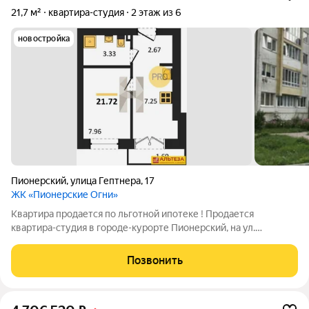
21,7 м²
квартира-студия
2 этаж из 6
новостройка
Пионерский
,
улица Гептнера
,
17
ЖК «Пионерские Огни»
Квартира продается по льготной ипотеке ! Продается
квартира-студия в городе-курорте Пионерский, на ул.
Гептнера. Квартира находится на 2 этаже 6 этажного дома,
2023 г.п . квартира общей площадью 21,72 кв. м , комната 7,96
Позвонить
кв. м, кухня 7,25 кв. м,