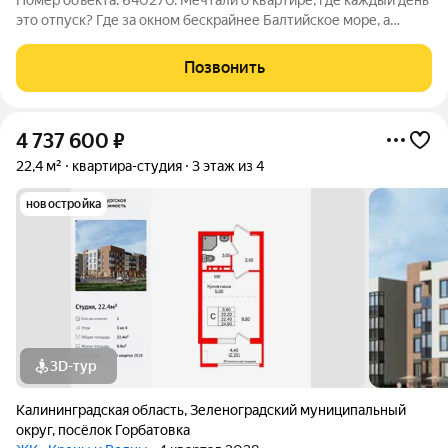
Номер объекта: 640270. Мечтали о квартире, где каждый день
это отпуск? Где за окном бескрайнее Балтийское море, а
рядом вся прелесть жизни? Тогда добро пожаловать в
Янтарный! В живописном поселке Янтарный Калининградской
Позвонить
области, на первой линии
4 737 600
₽
22,4 м²
квартира-студия
3 этаж из 4
новостройка
3D-тур
Калининградская область
,
Зеленоградский муниципальный
округ
,
посёлок Горбатовка