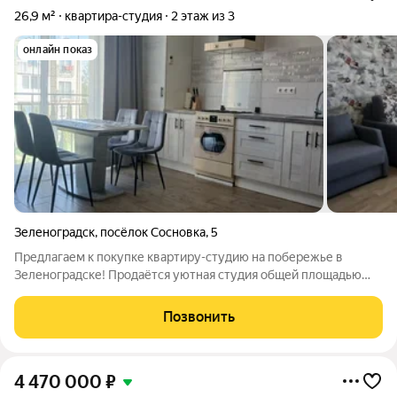
26,9 м²
квартира-студия
2 этаж из 3
онлайн показ
Зеленоградск
,
посёлок Сосновка
,
5
Предлагаем к покупке квартиру-студию на побережье в
Зеленоградске! Продаётся уютная студия общей площадью
26.9 кв.м в живописном районе Зеленоградска, всего в 2 км от
моря. Отличный вариант для отдыха или постоянного
Позвонить
проживания. - Светлая, тёплая,
4 470 000
₽