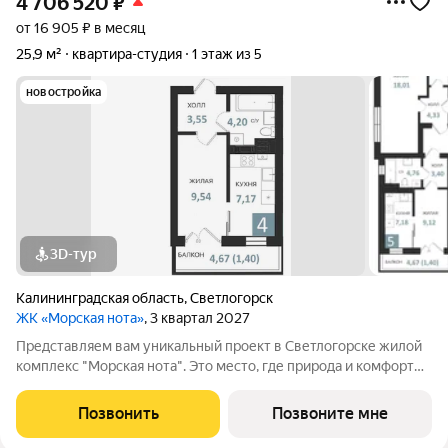
4 706 520
₽
от 16 905 ₽ в месяц
25,9 м²
квартира-студия
1 этаж из 5
новостройка
3D-тур
Калининградская область
,
Светлогорск
ЖК «Морская нота»
, 3 квартал 2027
Представляем вам уникальный проект в Светлогорске жилой
комплекс "Морская нота". Это место, где природа и комфорт
сливаются в единую симфонию, создавая идеальные условия
для жизни и отдыха. РАССРОЧКИ НА ВАШИХ УСЛОВИЯХ!
Позвонить
Позвоните мне
Архитектура и удобства