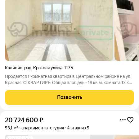
Калининград
,
Красная улица
,
117Б
Продается 1 комнатная квартира в Центральном районе на ул.
Красная. О КВАРТИРЕ: Общая площадь - 18 кв м, комната 13 кв
м. Выделена кухонная зона, свой санузел: душ, туалет, бойлер.
Комната готова к ремонту. Торг О РАЙОНЕ: Центральный
Позвонить
район, развитая
20 724 600
₽
53,1 м²
апартаменты-студия
4 этаж из 5