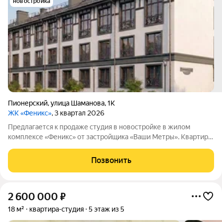
новостройка
Пионерский
,
улица Шаманова
,
1К
ЖК «Феникс»
, 3 квартал 2026
Предлагается к продаже студия в новостройке в жилом
комплексе «Феникс» от застройщика «Ваши Метры». Квартира
площадью 22,83кв. м расположена на втором этаже, дом
планируется сдать в третьем квартале 2026 года.
Позвонить
2 600 000
₽
18 м²
квартира-студия
5 этаж из 5