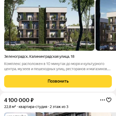
Зеленоградск
,
Калининградская улица
,
18
Комплекс расположен в 10 минутах до моря и культурного
центра, музеев и пешеходных улиц, ресторанов и магазинов,
социально значимых учреждений: детских садов и школ,
поликлиник и медицинских центров. Развивающаяся
Позвонить
инфраструктура, в шаговой
4 100 000
₽
22,8 м²
квартира-студия
2 этаж из 3