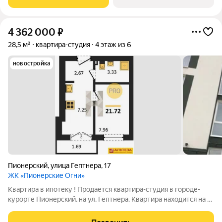
хилинг-отеля, созданного для
4 362 000
₽
28,5 м²
квартира-студия
4 этаж из 6
новостройка
Пионерский
,
улица Гептнера
,
17
ЖК «Пионерские Огни»
Квартира в ипотеку ! Продается квартира-студия в городе-
курорте Пионерский, на ул. Гептнера. Квартира находится на 4
этаже 6 этажного дома, 2023 г.п . квартира общей площадью
21,72 кв. м , жилая комната 7,96 кв. м, кухня 7,25 кв. м, санузел