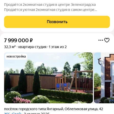
Продаётся 2комнатная студия в центре Зеленоградска
Продаётся уютная 2комнатная студия в самом центре
Зеленоградска, по адресу: ул. Крылова, 5. Основные
характеристики: Расположение: в 5 минутах от моря, напротив
Позвонить
ж/д вокзала. Дом: монолитный, 5
7 999 000
₽
32,3 м²
квартира-студия
1 этаж из 2
новостройка
посёлок городского типа Янтарный
,
Облепиховая улица
,
42