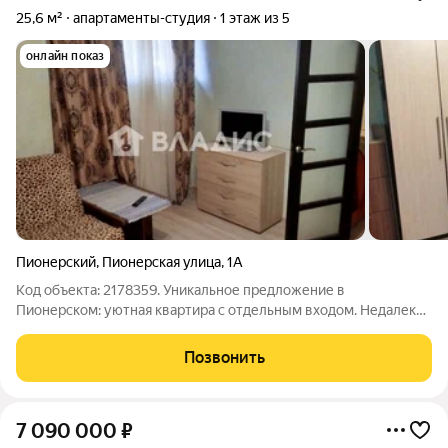
25,6 м²
апартаменты-студия
1 этаж из 5
онлайн показ
Пионерский
,
Пионерская улица
,
1А
Код объекта: 2178359. Уникальное предложение в
Пионерском: уютная квартира с отдельным входом. Недалеко
от моря.Рядом резиденция президента, 5 минут пешком до
соснового парка на берегу моря. Ароматный сосновый воздух
Позвонить
с морским воздухом становится
7 090 000
₽