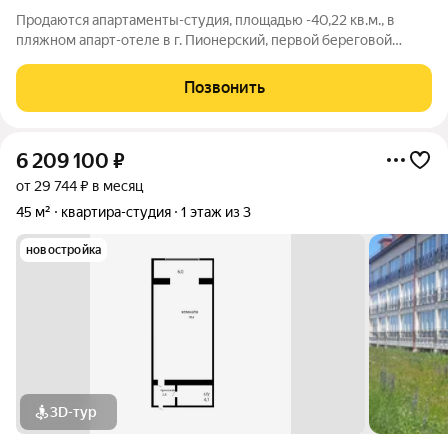
Продаются апартаменты-студия, площадью -40,22 кв.м., в
пляжном апарт-отеле в г. Пионерский, первой береговой
линии Балтийского моря. Апарт-отель «Пионерский»
расположился на самом берегу курорта в фантастическом
Позвонить
месте, это поистине лучшие пляжные
6 209 100
₽
от 29 744 ₽ в месяц
45 м²
квартира-студия
1 этаж из 3
новостройка
3D-тур