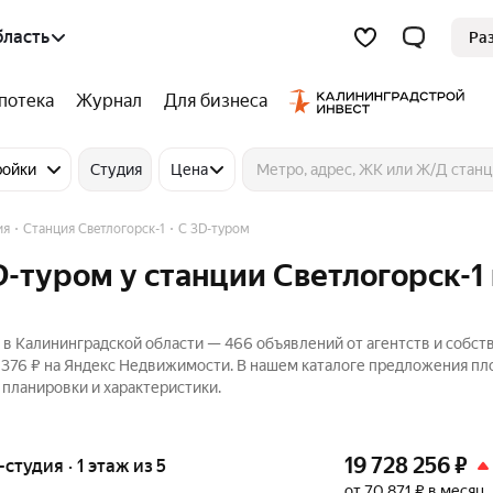
бласть
Ра
потека
Журнал
Для бизнеса
ройки
Студия
Цена
ия
Станция Светлогорск-1
C 3D-туром
D-туром у станции Светлогорск-1 
 в Калининградской области — 466 объявлений от агентств и собс
94 376 ₽ на Яндекс Недвижимости. В нашем каталоге предложения п
, планировки и характеристики.
19 728 256
₽
-студия · 1 этаж из 5
от 70 871 ₽ в месяц