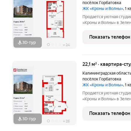
посёлок Горбатовка
ЖК «Кроны и Волны»
, 1 
Продается уютная студи
«Кроны и Волны» в Зелен
функциональная европлан
вместительная прихожая 
Показать телефон
жилая 7.1 м,
3D-тур
+
24
22,1 м² · квартира-ст
Калининградская област
посёлок Горбатовка
ЖК «Кроны и Волны»
, 1 
Продается уютная студи
«Кроны и Волны» в Зелен
функциональная европлан
просторная прихожая 4.3 
Показать телефон
7.2 м, высота
3D-тур
+
25