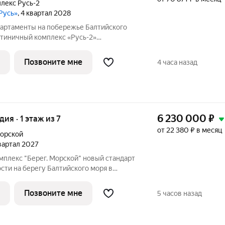
лекс Русь-2
Русь»
, 4 квартал 2028
артаменты на побережье Балтийского
стиничный комплекс «Русь-2»
хилинг-отеля, созданного для
ыха, оздоровления на берегу моря. Срок
Позвоните мне
4 часа назад
да.
6 230 000
₽
дия · 1 этаж из 7
от 22 380 ₽ в месяц
орской
квартал 2027
ти на берегу Балтийского моря в
рск. ЖК "Берег. Морской" часть
ртала "Берег" на Олимпийском бульваре,
Позвоните мне
5 часов назад