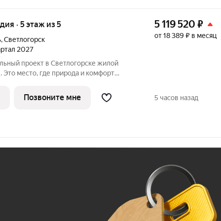
5 119 520
₽
удия · 5 этаж из 5
от 18 389 ₽ в месяц
ь
,
Светлогорск
вартал 2027
ый проект в Светлогорске жилой
. Это место, где природа и комфорт
фонию, создавая идеальные условия для
РОЧКИ НА ВАШИХ УСЛОВИЯХ!
Позвоните мне
5 часов назад
Ж