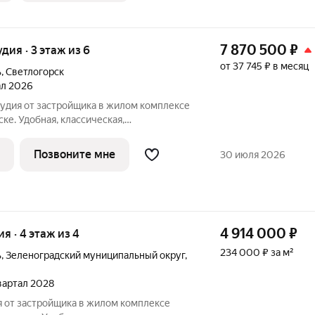
7 870 500
₽
удия · 3 этаж из 6
от 37 745 ₽ в месяц
ь
,
Светлогорск
тал 2026
тудия от застройщика в жилом комплексе
ке. Удобная, классическая,
ировка, большая кухня-гостиная 5.49 м,
 м. Общая площадь студии - 26.5 м, жилая
Позвоните мне
30 июля 2026
4 914 000
₽
ия · 4 этаж из 4
234 000 ₽ за м²
ь
,
Зеленоградский муниципальный округ
,
квартал 2028
я от застройщика в жилом комплексе