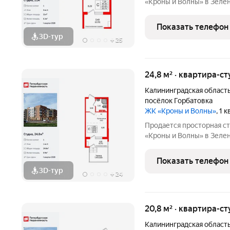
«Кроны и Волны» в Зелен
функциональная европлан
вместительная прихожая 3
Показать телефон
жилая 8.2 м, высота
3D-тур
+
25
24,8 м² · квартира-ст
Калининградская област
посёлок Горбатовка
ЖК «Кроны и Волны»
, 1 
Продается просторная с
«Кроны и Волны» в Зелен
функциональная европлан
вместительная прихожая 3
Показать телефон
жилая 8.9 м,
3D-тур
+
24
20,8 м² · квартира-ст
Калининградская област