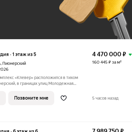
До 100 тыс. ₽
4 470 000
₽
удия · 1 этаж из 5
160 445 ₽ за м²
ь
,
Пионерский
 2026
мплекс «Клевер» расположился в тихом
ерский, в границах улиц Молодежная
00 метрах от Балтийского моря. Комплекс
ых домов. Застройщиком спроектированы
Позвоните мне
5 часов назад
7 989 750
₽
удия · 6 этаж из 6