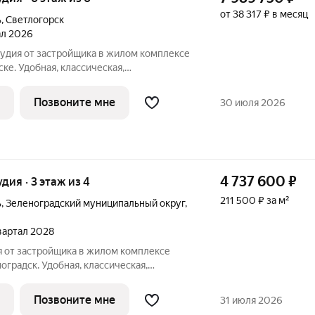
от 38 317 ₽ в месяц
ь
,
Светлогорск
тал 2026
тудия от застройщика в жилом комплексе
ке. Удобная, классическая,
ировка, большая кухня-гостиная 5.49 м,
 м. Общая площадь студии - 26.5 м, жилая
Позвоните мне
30 июля 2026
4 737 600
₽
удия · 3 этаж из 4
211 500 ₽ за м²
ь
,
Зеленоградский муниципальный округ
,
квартал 2028
я от застройщика в жилом комплексе
оградск. Удобная, классическая,
ировка, большая кухня-гостиная 5 м,
м. Общая площадь студии - 22.4 м, жилая
Позвоните мне
31 июля 2026