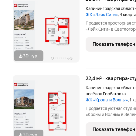
Калининградская област
ЖК «Лэйк Сити»
, 4 квар
Продается просторная с
«Лэйк Сити» в Светлогорс
функциональная европлан
просторная прихожая 3.7
Показать телефон
11.98 м,
3D-тур
+
5
22,4 м² · квартира-ст
Калининградская област
посёлок Горбатовка
ЖК «Кроны и Волны»
, 1 
Продается уютная студи
«Кроны и Волны» в Зелен
функциональная европлан
просторная прихожая 3.4 
Показать телефон
8.8 м, высота
3D-тур