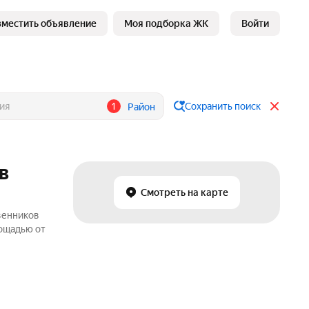
зместить объявление
Моя подборка ЖК
Войти
1
Сохранить поиск
Район
в
Смотреть на карте
твенников
лощадью от