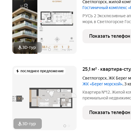
Светлогорск
,
жилой комп
Гостиничный комплекс «
РУСЬ 2 Эксклюзивные ап
моря, в Светлогорске Го
олицетворяет концепцию 
восстановления сил, отд
Показать телефон
сдачи - 4 квартал 2028 го
3D-тур
+
11
25,1 м² · квартира-сту
последнее предложение
Светлогорск
,
ЖК Берег м
ЖК «Берег морской»
, 3 
Квартира №12. Жилой комплекс "Берег. Морской" новый стандарт
премиальной недвижимос
курортном городе Светлого
масштабного жилого ква
Показать телефон
недалеко от
3D-тур