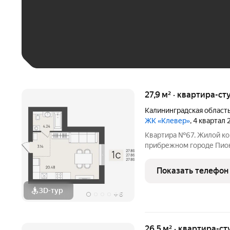
До 30 тыс. ₽
До 50 тыс. ₽
До 70 тыс. ₽
Больше 100 тыс. ₽
27,9 м² · квартира-ст
Калининградская област
ЖК «Клевер»
, 4 квартал
Квартира №67. Жилой ко
прибрежном городе Пион
Рабочая - Хуторская в 9
состоит из 5 пятиэтажн
Показать телефон
одно-,
3D-тур
+
6
26,5 м² · квартира-ст