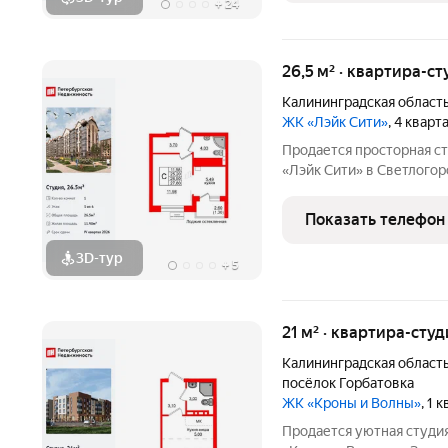
+
24
26,5 м² · квартира-ст
Калининградская област
ЖК «Лэйк Сити»
, 4 квар
Продается просторная с
«Лэйк Сити» в Светлогорс
функциональная европлан
просторная прихожая 3.7
Показать телефон
11.98 м,
3D-тур
+
5
21 м² · квартира-студ
Калининградская област
посёлок Горбатовка
ЖК «Кроны и Волны»
, 1 
Продается уютная студи