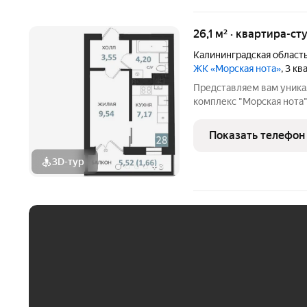
26,1 м² · квартира-ст
Калининградская област
ЖК «Морская нота»
, 3 к
Представляем вам уникальн
комплекс "Морская нота"
сливаются в единую сим
жизни и отдыха. РАСС
Показать телефон
Архитектура и удобства
3D-тур
+
3
ЕЖЕМЕСЯЧНЫЙ ПЛАТЁ